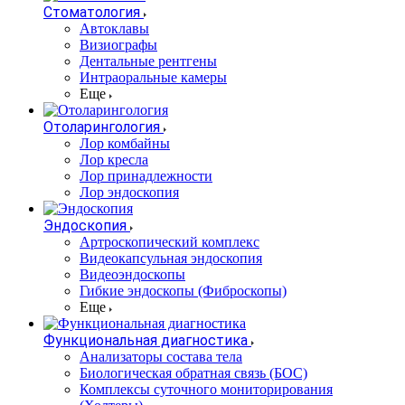
Стоматология
Автоклавы
Визиографы
Дентальные рентгены
Интраоральные камеры
Еще
Отоларингология
Лор комбайны
Лор кресла
Лор принадлежности
Лор эндоскопия
Эндоскопия
Артроскопический комплекс
Видеокапсульная эндоскопия
Видеоэндоскопы
Гибкие эндоскопы (Фиброcкопы)
Еще
Функциональная диагностика
Анализаторы состава тела
Биологическая обратная связь (БОС)
Комплексы суточного мониторирования