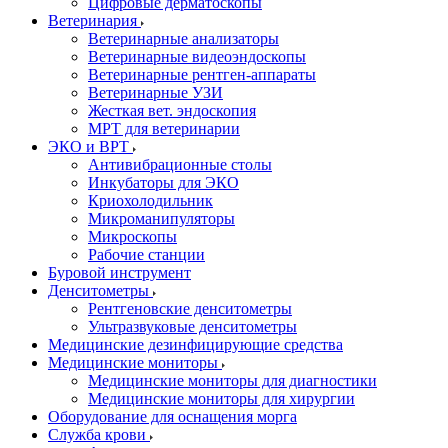
Цифровые дерматоскопы
Ветеринария
Ветеринарные анализаторы
Ветеринарные видеоэндоскопы
Ветеринарные рентген-аппараты
Ветеринарные УЗИ
Жесткая вет. эндоскопия
МРТ для ветеринарии
ЭКО и ВРТ
Антивибрационные столы
Инкубаторы для ЭКО
Криохолодильник
Микроманипуляторы
Микроскопы
Рабочие станции
Буровой инструмент
Денситометры
Рентгеновские денситометры
Ультразвуковые денситометры
Медицинские дезинфицирующие средства
Медицинские мониторы
Медицинские мониторы для диагностики
Медицинские мониторы для хирургии
Оборудование для оснащения морга
Служба крови