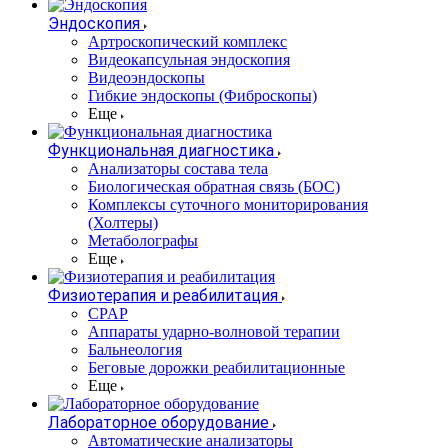
Эндоскопия
Артроскопический комплекс
Видеокапсульная эндоскопия
Видеоэндоскопы
Гибкие эндоскопы (Фиброcкопы)
Еще
Функциональная диагностика
Анализаторы состава тела
Биологическая обратная связь (БОС)
Комплексы суточного мониторирования
(Холтеры)
Метаболографы
Еще
Физиотерапия и реабилитация
CPAP
Аппараты ударно-волновой терапии
Бальнеология
Беговые дорожки реабилитационные
Еще
Лабораторное оборудование
Автоматические анализаторы