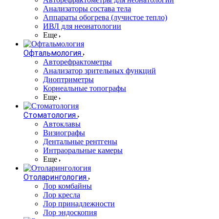
Анализаторы состава тела
Аппараты обогрева (лучистое тепло)
ИВЛ для неонатологии
Еще
Офтальмология
Авторефрактометры
Анализатор зрительных функций
Диоптриметры
Корнеальные топографы
Еще
Стоматология
Автоклавы
Визиографы
Дентальные рентгены
Интраоральные камеры
Еще
Отоларингология
Лор комбайны
Лор кресла
Лор принадлежности
Лор эндоскопия