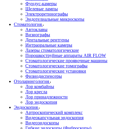
Фундус-камеры
Щелевые лампы
Электроретинографы
Эндотелиальные микроскопы
Стоматология
Автоклавы
Визиографы
Дентальные рентгены
Интраоральные камеры
Лазеры стоматологические
Порошкоструйные аппараты AIR FLOW
Стоматологические проявочные машины
Стоматологические томографы
Стоматологические установки
Физиодиспенсеры
Отоларингология
Лор комбайны
Лор кресла
Лор принадлежности
Лор эндоскопия
Эндоскопия
Артроскопический комплекс
Видеокапсульная эндоскопия
Видеоэндоскопы
Гибкие эндоскопы (Фиброcкопы)