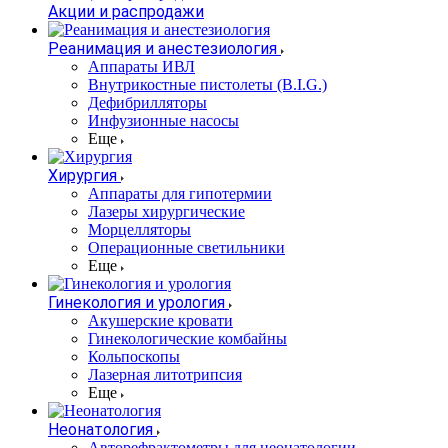
Акции и распродажи
Реанимация и анестезиология
Аппараты ИВЛ
Внутрикостные пистолеты (B.I.G.)
Дефибрилляторы
Инфузионные насосы
Еще
Хирургия
Аппараты для гипотермии
Лазеры хирургические
Морцелляторы
Операционные светильники
Еще
Гинекология и урология
Акушерские кровати
Гинекологические комбайны
Кольпоскопы
Лазерная литотрипсия
Еще
Неонатология
Авторефрактометры для неонатологии