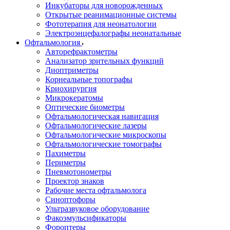
Инкубаторы для новорожденных
Открытые реанимационные системы
Фототерапия для неонатологии
Электроэнцефалографы неонатальные
Офтальмология
Авторефрактометры
Анализатор зрительных функций
Диоптриметры
Корнеальные топографы
Криохирургия
Микрокератомы
Оптические биометры
Офтальмологическая навигация
Офтальмологические лазеры
Офтальмологические микроскопы
Офтальмологические томографы
Пахиметры
Периметры
Пневмотонометры
Проектор знаков
Рабочие места офтальмолога
Синоптофоры
Ультразвуковое оборудование
Факоэмульсификаторы
Фороптеры