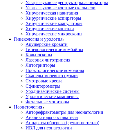
Ультразвуковые деструкторы-аспираторы
Ультразвуковые костные скальпели
Хирургическая навигация
Хирургические аспираторы
Хирургические коагуляторы
Хирургические консоли
Хирургические микроскопы
Гинекология и урология
Акушерские кровати
Гинекологические комбайны
Кольпоскопы
Лазерная литотрипсия
Литотрипторы
Проктологические комбайны
Сканеры мочевого пузыря
Смотровые кресла
Сфинктерометры
Уродинамические системы
Урологические комплексы
Фетальные мониторы
Неонатология
Авторефрактометры для неонатологии
Анализаторы состава тела
Аппараты обогрева (лучистое тепло)
ИВЛ для неонатологии