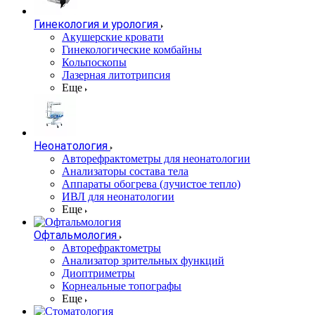
Гинекология и урология
Акушерские кровати
Гинекологические комбайны
Кольпоскопы
Лазерная литотрипсия
Еще
Неонатология
Авторефрактометры для неонатологии
Анализаторы состава тела
Аппараты обогрева (лучистое тепло)
ИВЛ для неонатологии
Еще
Офтальмология
Авторефрактометры
Анализатор зрительных функций
Диоптриметры
Корнеальные топографы
Еще