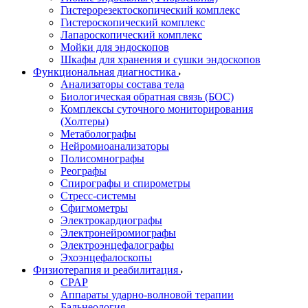
Гистерорезектоскопический комплекс
Гистероскопический комплекс
Лапароскопический комплекс
Мойки для эндоскопов
Шкафы для хранения и сушки эндоскопов
Функциональная диагностика
Анализаторы состава тела
Биологическая обратная связь (БОС)
Комплексы суточного мониторирования
(Холтеры)
Метаболографы
Нейромиоанализаторы
Полисомнографы
Реографы
Спирографы и спирометры
Стресс-системы
Сфигмометры
Электрокардиографы
Электронейромиографы
Электроэнцефалографы
Эхоэнцефалоскопы
Физиотерапия и реабилитация
CPAP
Аппараты ударно-волновой терапии
Бальнеология