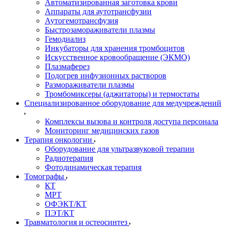
Автоматизированная заготовка крови
Аппараты для аутотрансфузии
Аутогемотрансфузия
Быстрозамораживатели плазмы
Гемодиализ
Инкубаторы для хранения тромбоцитов
Искусственное кровообращение (ЭКМО)
Плазмаферез
Подогрев инфузионных растворов
Размораживатели плазмы
Тромбомиксеры (аджитаторы) и термостаты
Специализированное оборудование для медучреждений
Комплексы вызова и контроля доступа персонала
Мониторинг медицинских газов
Терапия онкологии
Оборудование для ультразвуковой терапии
Радиотерапия
Фотодинамическая терапия
Томографы
КТ
МРТ
ОФЭКТ/КТ
ПЭТ/КТ
Травматология и остеосинтез