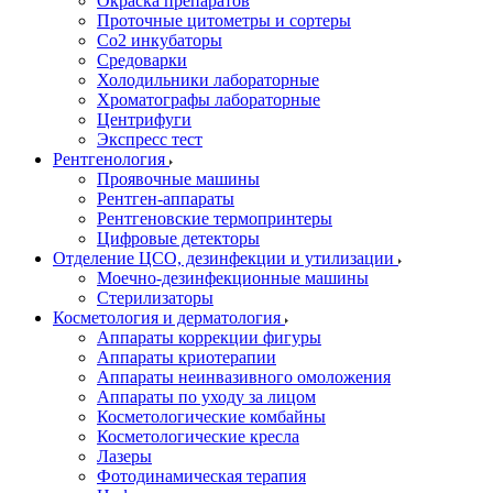
Окраска препаратов
Проточные цитометры и сортеры
Со2 инкубаторы
Средоварки
Холодильники лабораторные
Хроматографы лабораторные
Центрифуги
Экспресс тест
Рентгенология
Проявочные машины
Рентген-аппараты
Рентгеновские термопринтеры
Цифровые детекторы
Отделение ЦСО, дезинфекции и утилизации
Моечно-дезинфекционные машины
Стерилизаторы
Косметология и дерматология
Аппараты коррекции фигуры
Аппараты криотерапии
Аппараты неинвазивного омоложения
Аппараты по уходу за лицом
Косметологические комбайны
Косметологические кресла
Лазеры
Фотодинамическая терапия