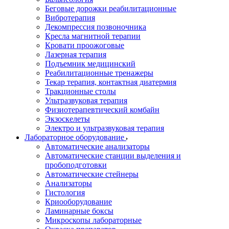
Беговые дорожки реабилитационные
Вибротерапия
Декомпрессия позвоночника
Кресла магнитной терапии
Кровати проожоговые
Лазерная терапия
Подъемник медицинский
Реабилитационные тренажеры
Текар терапия, контактная диатермия
Тракционные столы
Ультразвуковая терапия
Физиотерапевтический комбайн
Экзоскелеты
Электро и ультразвуковая терапия
Лабораторное оборудование
Автоматические анализаторы
Автоматические станции выделения и
пробоподготовки
Автоматические стейнеры
Анализаторы
Гистология
Криооборудование
Ламинарные боксы
Микроскопы лабораторные