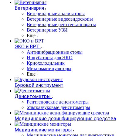
Ветеринария
Ветеринарные анализаторы
Ветеринарные видеоэндоскопы
Ветеринарные рентген-аппараты
Ветеринарные УЗИ
Еще
ЭКО и ВРТ
Антивибрационные столы
Инкубаторы для ЭКО
Криохолодильник
Микроманипуляторы
Еще
Буровой инструмент
Денситометры
Рентгеновские денситометры
Ультразвуковые денситометры
Медицинские дезинфицирующие средства
Медицинские мониторы
Медицинские мониторы для диагностики