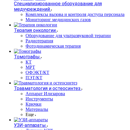
Специализированное оборудование для
медучреждений
Комплексы вызова и контроля доступа персонала
Мониторинг медицинских газов
Терапия онкологии
Оборудование для ультразвуковой терапии
Радиотерапия
Фотодинамическая терапия
Томографы
КТ
МРТ
ОФЭКТ/КТ
ПЭТ/КТ
Травматология и остеосинтез
Аппарат Илизарова
Инструменты
Крючки
Материалы
Еще
УЗИ-аппараты