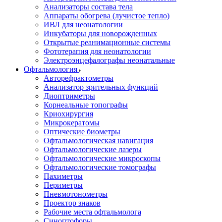
Анализаторы состава тела
Аппараты обогрева (лучистое тепло)
ИВЛ для неонатологии
Инкубаторы для новорожденных
Открытые реанимационные системы
Фототерапия для неонатологии
Электроэнцефалографы неонатальные
Офтальмология
Авторефрактометры
Анализатор зрительных функций
Диоптриметры
Корнеальные топографы
Криохирургия
Микрокератомы
Оптические биометры
Офтальмологическая навигация
Офтальмологические лазеры
Офтальмологические микроскопы
Офтальмологические томографы
Пахиметры
Периметры
Пневмотонометры
Проектор знаков
Рабочие места офтальмолога
Синоптофоры