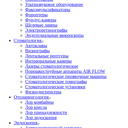
Ультразвуковое оборудование
Факоэмульсификаторы
Фороптеры
Фундус-камеры
Щелевые лампы
Электроретинографы
Эндотелиальные микроскопы
Стоматология
Автоклавы
Визиографы
Дентальные рентгены
Интраоральные камеры
Лазеры стоматологические
Порошкоструйные аппараты AIR FLOW
Стоматологические проявочные машины
Стоматологические томографы
Стоматологические установки
Физиодиспенсеры
Отоларингология
Лор комбайны
Лор кресла
Лор принадлежности
Лор эндоскопия
Эндоскопия
Артроскопический комплекс