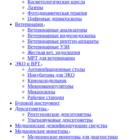
Косметологические кресла
Лазеры
Фотодинамическая терапия
Цифровые дерматоскопы
Ветеринария
Ветеринарные анализаторы
Ветеринарные видеоэндоскопы
Ветеринарные рентген-аппараты
Ветеринарные УЗИ
Жесткая вет. эндоскопия
МРТ для ветеринарии
ЭКО и ВРТ
Антивибрационные столы
Инкубаторы для ЭКО
Криохолодильник
Микроманипуляторы
Микроскопы
Рабочие станции
Буровой инструмент
Денситометры
Рентгеновские денситометры
Ультразвуковые денситометры
Медицинские дезинфицирующие средства
Медицинские мониторы
Медицинские мониторы для диагностики