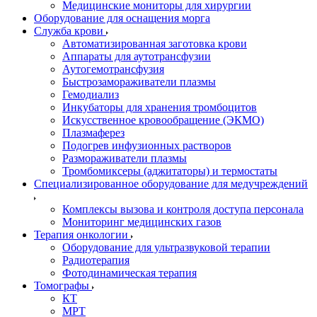
Медицинские мониторы для хирургии
Оборудование для оснащения морга
Служба крови
Автоматизированная заготовка крови
Аппараты для аутотрансфузии
Аутогемотрансфузия
Быстрозамораживатели плазмы
Гемодиализ
Инкубаторы для хранения тромбоцитов
Искусственное кровообращение (ЭКМО)
Плазмаферез
Подогрев инфузионных растворов
Размораживатели плазмы
Тромбомиксеры (аджитаторы) и термостаты
Специализированное оборудование для медучреждений
Комплексы вызова и контроля доступа персонала
Мониторинг медицинских газов
Терапия онкологии
Оборудование для ультразвуковой терапии
Радиотерапия
Фотодинамическая терапия
Томографы
КТ
МРТ