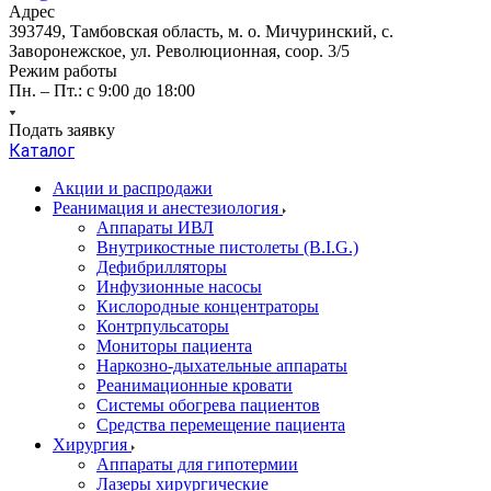
Адрес
393749, Тамбовская область, м. о. Мичуринский, с.
Заворонежское, ул. Революционная, соор. 3/5
Режим работы
Пн. – Пт.: с 9:00 до 18:00
Подать заявку
Каталог
Акции и распродажи
Реанимация и анестезиология
Аппараты ИВЛ
Внутрикостные пистолеты (B.I.G.)
Дефибрилляторы
Инфузионные насосы
Кислородные концентраторы
Контрпульсаторы
Мониторы пациента
Наркозно-дыхательные аппараты
Реанимационные кровати
Системы обогрева пациентов
Средства перемещение пациента
Хирургия
Аппараты для гипотермии
Лазеры хирургические