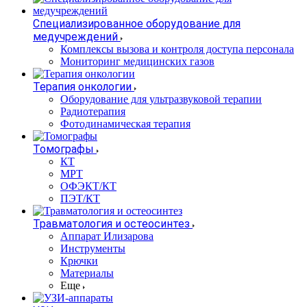
Специализированное оборудование для
медучреждений
Комплексы вызова и контроля доступа персонала
Мониторинг медицинских газов
Терапия онкологии
Оборудование для ультразвуковой терапии
Радиотерапия
Фотодинамическая терапия
Томографы
КТ
МРТ
ОФЭКТ/КТ
ПЭТ/КТ
Травматология и остеосинтез
Аппарат Илизарова
Инструменты
Крючки
Материалы
Еще