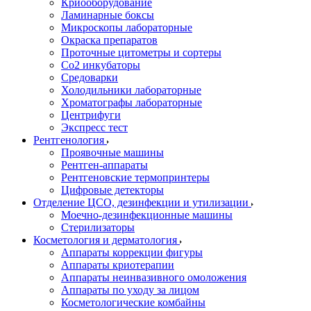
Криооборудование
Ламинарные боксы
Микроскопы лабораторные
Окраска препаратов
Проточные цитометры и сортеры
Со2 инкубаторы
Средоварки
Холодильники лабораторные
Хроматографы лабораторные
Центрифуги
Экспресс тест
Рентгенология
Проявочные машины
Рентген-аппараты
Рентгеновские термопринтеры
Цифровые детекторы
Отделение ЦСО, дезинфекции и утилизации
Моечно-дезинфекционные машины
Стерилизаторы
Косметология и дерматология
Аппараты коррекции фигуры
Аппараты криотерапии
Аппараты неинвазивного омоложения
Аппараты по уходу за лицом
Косметологические комбайны