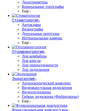
Диоптриметры
Корнеальные топографы
Еще
Стоматология
Автоклавы
Визиографы
Дентальные рентгены
Интраоральные камеры
Еще
Отоларингология
Лор комбайны
Лор кресла
Лор принадлежности
Лор эндоскопия
Эндоскопия
Артроскопический комплекс
Видеокапсульная эндоскопия
Видеоэндоскопы
Гибкие эндоскопы (Фиброcкопы)
Еще
Функциональная диагностика