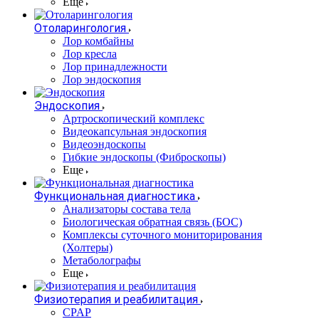
Еще
Отоларингология
Лор комбайны
Лор кресла
Лор принадлежности
Лор эндоскопия
Эндоскопия
Артроскопический комплекс
Видеокапсульная эндоскопия
Видеоэндоскопы
Гибкие эндоскопы (Фиброcкопы)
Еще
Функциональная диагностика
Анализаторы состава тела
Биологическая обратная связь (БОС)
Комплексы суточного мониторирования
(Холтеры)
Метаболографы
Еще
Физиотерапия и реабилитация
CPAP