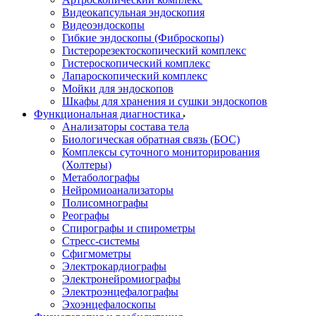
Видеокапсульная эндоскопия
Видеоэндоскопы
Гибкие эндоскопы (Фиброcкопы)
Гистерорезектоскопический комплекс
Гистероскопический комплекс
Лапароскопический комплекс
Мойки для эндоскопов
Шкафы для хранения и сушки эндоскопов
Функциональная диагностика
Анализаторы состава тела
Биологическая обратная связь (БОС)
Комплексы суточного мониторирования
(Холтеры)
Метаболографы
Нейромиоанализаторы
Полисомнографы
Реографы
Спирографы и спирометры
Стресс-системы
Сфигмометры
Электрокардиографы
Электронейромиографы
Электроэнцефалографы
Эхоэнцефалоскопы