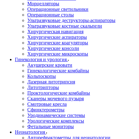
Морцелляторы
Операционные светильники
Операционные столы
Ультразвуковые деструкторы-аспираторы
Ультразвуковые костные скальпели
Хирургическая навигация
Хирургические аспираторы
Хирургические коагуляторы
Хирургические консоли
Хирургические микроскопы
Гинекология и урология
Акушерские кровати
Гинекологические комбайны
Кольпоскопы
Лазерная литотрипсия
Литотрипторы
Проктологические комбайны
Сканеры мочевого пузыря
Смотровые кресла
Сфинктерометры
Уродинамические системы
Урологические комплексы
Фетальные мониторы
Неонатология
Авторефрактометры для неонатологии