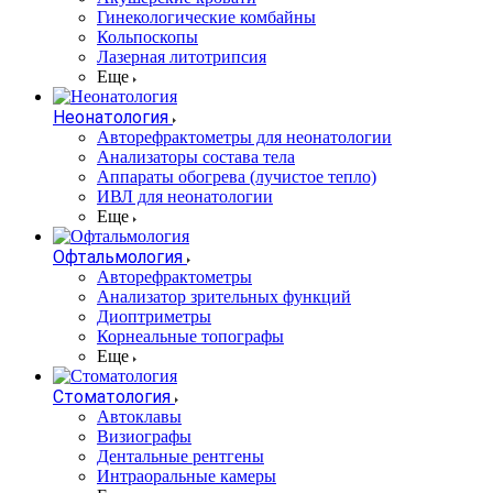
Гинекологические комбайны
Кольпоскопы
Лазерная литотрипсия
Еще
Неонатология
Авторефрактометры для неонатологии
Анализаторы состава тела
Аппараты обогрева (лучистое тепло)
ИВЛ для неонатологии
Еще
Офтальмология
Авторефрактометры
Анализатор зрительных функций
Диоптриметры
Корнеальные топографы
Еще
Стоматология
Автоклавы
Визиографы
Дентальные рентгены
Интраоральные камеры