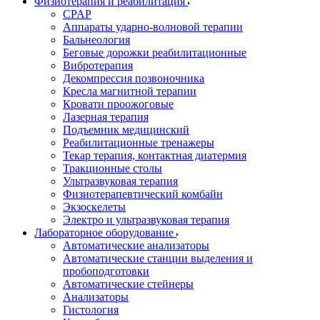
Физиотерапия и реабилитация
CPAP
Аппараты ударно-волновой терапии
Бальнеология
Беговые дорожки реабилитационные
Вибротерапия
Декомпрессия позвоночника
Кресла магнитной терапии
Кровати проожоговые
Лазерная терапия
Подъемник медицинский
Реабилитационные тренажеры
Текар терапия, контактная диатермия
Тракционные столы
Ультразвуковая терапия
Физиотерапевтический комбайн
Экзоскелеты
Электро и ультразвуковая терапия
Лабораторное оборудование
Автоматические анализаторы
Автоматические станции выделения и
пробоподготовки
Автоматические стейнеры
Анализаторы
Гистология