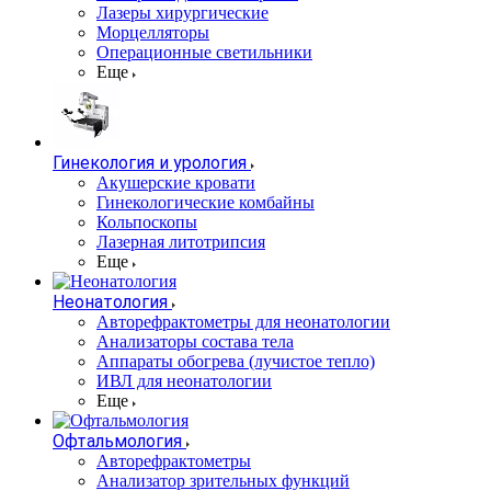
Лазеры хирургические
Морцелляторы
Операционные светильники
Еще
Гинекология и урология
Акушерские кровати
Гинекологические комбайны
Кольпоскопы
Лазерная литотрипсия
Еще
Неонатология
Авторефрактометры для неонатологии
Анализаторы состава тела
Аппараты обогрева (лучистое тепло)
ИВЛ для неонатологии
Еще
Офтальмология
Авторефрактометры
Анализатор зрительных функций