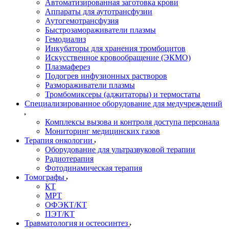
Автоматизированная заготовка крови
Аппараты для аутотрансфузии
Аутогемотрансфузия
Быстрозамораживатели плазмы
Гемодиализ
Инкубаторы для хранения тромбоцитов
Искусственное кровообращение (ЭКМО)
Плазмаферез
Подогрев инфузионных растворов
Размораживатели плазмы
Тромбомиксеры (аджитаторы) и термостаты
Специализированное оборудование для медучреждений
Комплексы вызова и контроля доступа персонала
Мониторинг медицинских газов
Терапия онкологии
Оборудование для ультразвуковой терапии
Радиотерапия
Фотодинамическая терапия
Томографы
КТ
МРТ
ОФЭКТ/КТ
ПЭТ/КТ
Травматология и остеосинтез