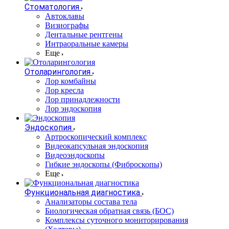
Стоматология
Автоклавы
Визиографы
Дентальные рентгены
Интраоральные камеры
Еще
Отоларингология
Лор комбайны
Лор кресла
Лор принадлежности
Лор эндоскопия
Эндоскопия
Артроскопический комплекс
Видеокапсульная эндоскопия
Видеоэндоскопы
Гибкие эндоскопы (Фиброcкопы)
Еще
Функциональная диагностика
Анализаторы состава тела
Биологическая обратная связь (БОС)
Комплексы суточного мониторирования