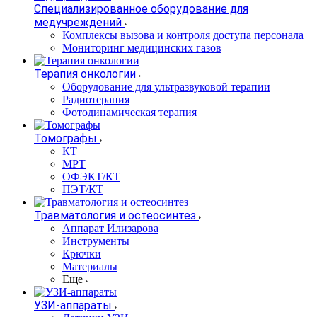
Специализированное оборудование для
медучреждений
Комплексы вызова и контроля доступа персонала
Мониторинг медицинских газов
Терапия онкологии
Оборудование для ультразвуковой терапии
Радиотерапия
Фотодинамическая терапия
Томографы
КТ
МРТ
ОФЭКТ/КТ
ПЭТ/КТ
Травматология и остеосинтез
Аппарат Илизарова
Инструменты
Крючки
Материалы
Еще
УЗИ-аппараты