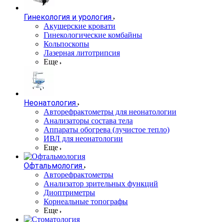
Гинекология и урология
Акушерские кровати
Гинекологические комбайны
Кольпоскопы
Лазерная литотрипсия
Еще
Неонатология
Авторефрактометры для неонатологии
Анализаторы состава тела
Аппараты обогрева (лучистое тепло)
ИВЛ для неонатологии
Еще
Офтальмология
Авторефрактометры
Анализатор зрительных функций
Диоптриметры
Корнеальные топографы
Еще