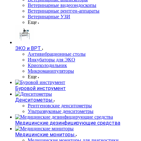
Ветеринарные видеоэндоскопы
Ветеринарные рентген-аппараты
Ветеринарные УЗИ
Еще
ЭКО и ВРТ
Антивибрационные столы
Инкубаторы для ЭКО
Криохолодильник
Микроманипуляторы
Еще
Буровой инструмент
Денситометры
Рентгеновские денситометры
Ультразвуковые денситометры
Медицинские дезинфицирующие средства
Медицинские мониторы
Медицинские мониторы для диагностики