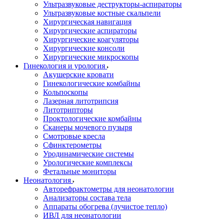
Ультразвуковые деструкторы-аспираторы
Ультразвуковые костные скальпели
Хирургическая навигация
Хирургические аспираторы
Хирургические коагуляторы
Хирургические консоли
Хирургические микроскопы
Гинекология и урология
Акушерские кровати
Гинекологические комбайны
Кольпоскопы
Лазерная литотрипсия
Литотрипторы
Проктологические комбайны
Сканеры мочевого пузыря
Смотровые кресла
Сфинктерометры
Уродинамические системы
Урологические комплексы
Фетальные мониторы
Неонатология
Авторефрактометры для неонатологии
Анализаторы состава тела
Аппараты обогрева (лучистое тепло)
ИВЛ для неонатологии