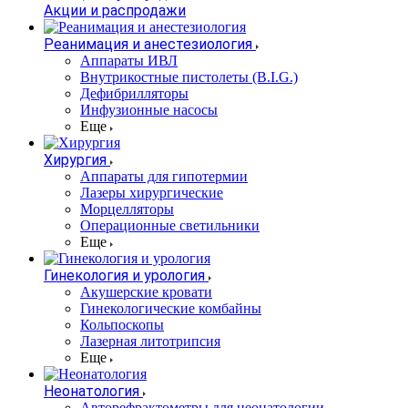
Акции и распродажи
Реанимация и анестезиология
Аппараты ИВЛ
Внутрикостные пистолеты (B.I.G.)
Дефибрилляторы
Инфузионные насосы
Еще
Хирургия
Аппараты для гипотермии
Лазеры хирургические
Морцелляторы
Операционные светильники
Еще
Гинекология и урология
Акушерские кровати
Гинекологические комбайны
Кольпоскопы
Лазерная литотрипсия
Еще
Неонатология
Авторефрактометры для неонатологии