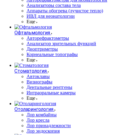
Анализаторы состава тела
Аппараты обогрева (лучистое тепло)
ИВЛ для неонатологии
Еще
Офтальмология
Авторефрактометры
Анализатор зрительных функций
Диоптриметры
Корнеальные топографы
Еще
Стоматология
Автоклавы
Визиографы
Дентальные рентгены
Интраоральные камеры
Еще
Отоларингология
Лор комбайны
Лор кресла
Лор принадлежности
Лор эндоскопия