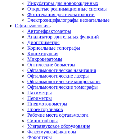
Инкубаторы для новорожденных
Открытые реанимационные системы
Фототерапия для неонатологии
Электроэнцефалографы неонатальные
Офтальмология
Авторефрактометры
Анализатор зрительных функций
Диоптриметры
Корнеальные топографы
Криохирургия
Микрокератомы
Оптические биометры
Офтальмологическая навигация
Офтальмологические лазеры
Офтальмологические микроскопы
Офтальмологические томографы
Пахиметры
Периметры
Пневмотонометры
Проектор знаков
Рабочие места офтальмолога
Синоптофоры
Ультразвуковое оборудование
Факоэмульсификаторы
Фороптеры