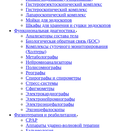
Гистерорезектоскопический комплекс
Гистероскопический комплекс
Лапароскопический комплекс
Мойки для эндоскопов
Шкафы для хранения и сушки эндоскопов
Функциональная диагностика
Анализаторы состава тела
Биологическая обратная связь (БОС)
Комплексы суточного мониторирования
(Холтеры)
Метаболографы
Нейромиоанализаторы
Полисомнографы
Реографы
Спирографы и спирометры
Стресс-системы
Сфигмометры
Электрокардиографы
Электронейромиографы
Электроэнцефалографы
Эхоэнцефалоскопы
Физиотерапия и реабилитация
CPAP
Аппараты ударно-волновой терапии
Бальнеология