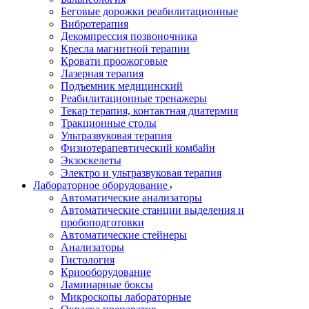
Беговые дорожки реабилитационные
Вибротерапия
Декомпрессия позвоночника
Кресла магнитной терапии
Кровати проожоговые
Лазерная терапия
Подъемник медицинский
Реабилитационные тренажеры
Текар терапия, контактная диатермия
Тракционные столы
Ультразвуковая терапия
Физиотерапевтический комбайн
Экзоскелеты
Электро и ультразвуковая терапия
Лабораторное оборудование
Автоматические анализаторы
Автоматические станции выделения и
пробоподготовки
Автоматические стейнеры
Анализаторы
Гистология
Криооборудование
Ламинарные боксы
Микроскопы лабораторные