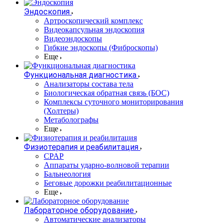
Эндоскопия
Артроскопический комплекс
Видеокапсульная эндоскопия
Видеоэндоскопы
Гибкие эндоскопы (Фиброcкопы)
Еще
Функциональная диагностика
Анализаторы состава тела
Биологическая обратная связь (БОС)
Комплексы суточного мониторирования
(Холтеры)
Метаболографы
Еще
Физиотерапия и реабилитация
CPAP
Аппараты ударно-волновой терапии
Бальнеология
Беговые дорожки реабилитационные
Еще
Лабораторное оборудование
Автоматические анализаторы