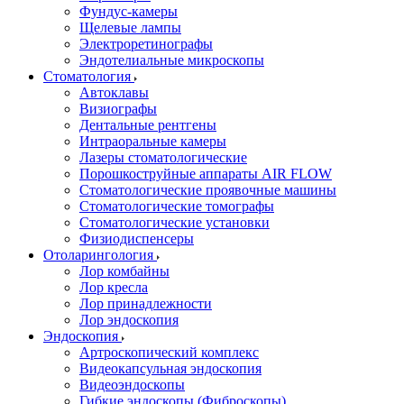
Фундус-камеры
Щелевые лампы
Электроретинографы
Эндотелиальные микроскопы
Стоматология
Автоклавы
Визиографы
Дентальные рентгены
Интраоральные камеры
Лазеры стоматологические
Порошкоструйные аппараты AIR FLOW
Стоматологические проявочные машины
Стоматологические томографы
Стоматологические установки
Физиодиспенсеры
Отоларингология
Лор комбайны
Лор кресла
Лор принадлежности
Лор эндоскопия
Эндоскопия
Артроскопический комплекс
Видеокапсульная эндоскопия
Видеоэндоскопы
Гибкие эндоскопы (Фиброcкопы)