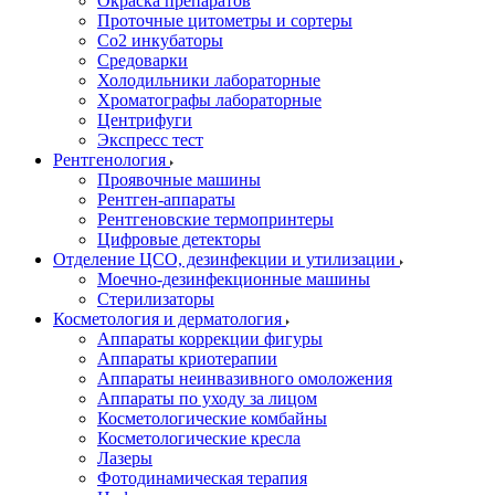
Окраска препаратов
Проточные цитометры и сортеры
Со2 инкубаторы
Средоварки
Холодильники лабораторные
Хроматографы лабораторные
Центрифуги
Экспресс тест
Рентгенология
Проявочные машины
Рентген-аппараты
Рентгеновские термопринтеры
Цифровые детекторы
Отделение ЦСО, дезинфекции и утилизации
Моечно-дезинфекционные машины
Стерилизаторы
Косметология и дерматология
Аппараты коррекции фигуры
Аппараты криотерапии
Аппараты неинвазивного омоложения
Аппараты по уходу за лицом
Косметологические комбайны
Косметологические кресла
Лазеры
Фотодинамическая терапия