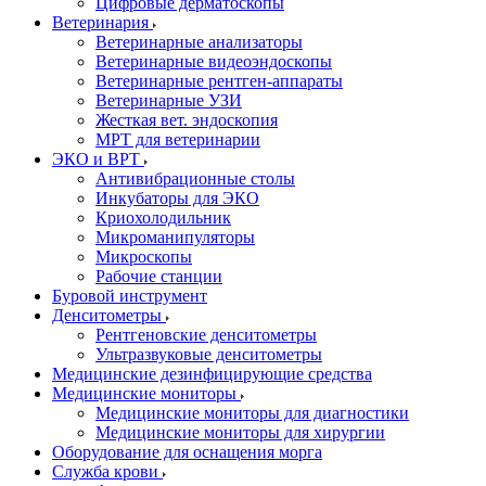
Цифровые дерматоскопы
Ветеринария
Ветеринарные анализаторы
Ветеринарные видеоэндоскопы
Ветеринарные рентген-аппараты
Ветеринарные УЗИ
Жесткая вет. эндоскопия
МРТ для ветеринарии
ЭКО и ВРТ
Антивибрационные столы
Инкубаторы для ЭКО
Криохолодильник
Микроманипуляторы
Микроскопы
Рабочие станции
Буровой инструмент
Денситометры
Рентгеновские денситометры
Ультразвуковые денситометры
Медицинские дезинфицирующие средства
Медицинские мониторы
Медицинские мониторы для диагностики
Медицинские мониторы для хирургии
Оборудование для оснащения морга
Служба крови