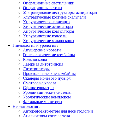
Операционные светильники
Операционные столы
Ультразвуковые деструкторы-аспираторы
Ультразвуковые костные скальпели
Хирургическая навигация
Хирургические аспираторы
Хирургические коагуляторы
Хирургические консоли
Хирургические микроскопы
Гинекология и урология
Акушерские кровати
Гинекологические комбайны
Кольпоскопы
Лазерная литотрипсия
Литотрипторы
Проктологические комбайны
Сканеры мочевого пузыря
Смотровые кресла
Сфинктерометры
Уродинамические системы
Урологические комплексы
Фетальные мониторы
Неонатология
Авторефрактометры для неонатологии
Анализаторы состава тела