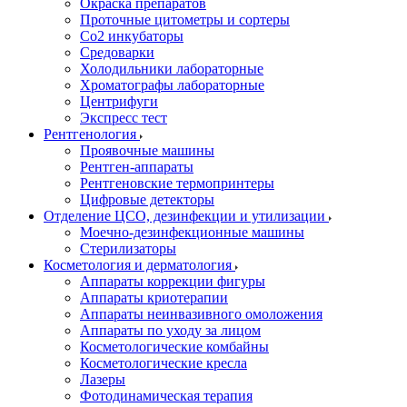
Окраска препаратов
Проточные цитометры и сортеры
Со2 инкубаторы
Средоварки
Холодильники лабораторные
Хроматографы лабораторные
Центрифуги
Экспресс тест
Рентгенология
Проявочные машины
Рентген-аппараты
Рентгеновские термопринтеры
Цифровые детекторы
Отделение ЦСО, дезинфекции и утилизации
Моечно-дезинфекционные машины
Стерилизаторы
Косметология и дерматология
Аппараты коррекции фигуры
Аппараты криотерапии
Аппараты неинвазивного омоложения
Аппараты по уходу за лицом
Косметологические комбайны
Косметологические кресла
Лазеры
Фотодинамическая терапия