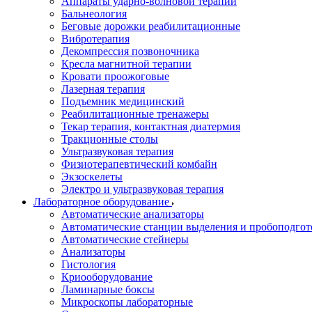
Аппараты ударно-волновой терапии
Бальнеология
Беговые дорожки реабилитационные
Вибротерапия
Декомпрессия позвоночника
Кресла магнитной терапии
Кровати проожоговые
Лазерная терапия
Подъемник медицинский
Реабилитационные тренажеры
Текар терапия, контактная диатермия
Тракционные столы
Ультразвуковая терапия
Физиотерапевтический комбайн
Экзоскелеты
Электро и ультразвуковая терапия
Лабораторное оборудование
Автоматические анализаторы
Автоматические станции выделения и пробоподгот
Автоматические стейнеры
Анализаторы
Гистология
Криооборудование
Ламинарные боксы
Микроскопы лабораторные