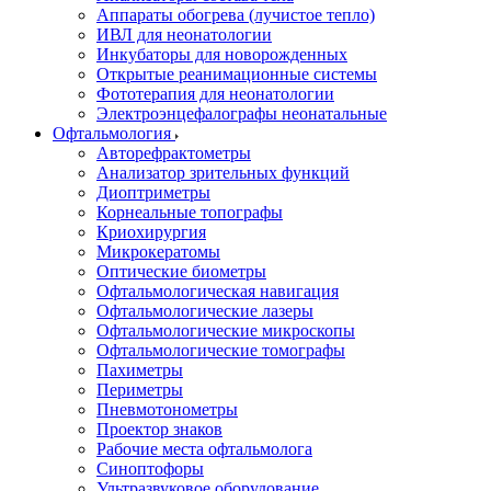
Аппараты обогрева (лучистое тепло)
ИВЛ для неонатологии
Инкубаторы для новорожденных
Открытые реанимационные системы
Фототерапия для неонатологии
Электроэнцефалографы неонатальные
Офтальмология
Авторефрактометры
Анализатор зрительных функций
Диоптриметры
Корнеальные топографы
Криохирургия
Микрокератомы
Оптические биометры
Офтальмологическая навигация
Офтальмологические лазеры
Офтальмологические микроскопы
Офтальмологические томографы
Пахиметры
Периметры
Пневмотонометры
Проектор знаков
Рабочие места офтальмолога
Синоптофоры
Ультразвуковое оборудование