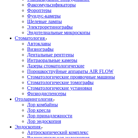
Факоэмульсификаторы
Фороптеры
Фундус-камеры
Щелевые лампы
Электроретинографы
Эндотелиальные микроскопы
Стоматология
Автоклавы
Визиографы
Дентальные рентгены
Интраоральные камеры
Лазеры стоматологические
Порошкоструйные аппараты AIR FLOW
Стоматологические проявочные машины
Стоматологические томографы
Стоматологические установки
Физиодиспенсеры
Отоларингология
Лор комбайны
Лор кресла
Лор принадлежности
Лор эндоскопия
Эндоскопия
Артроскопический комплекс
Видеокапсульная эндоскопия