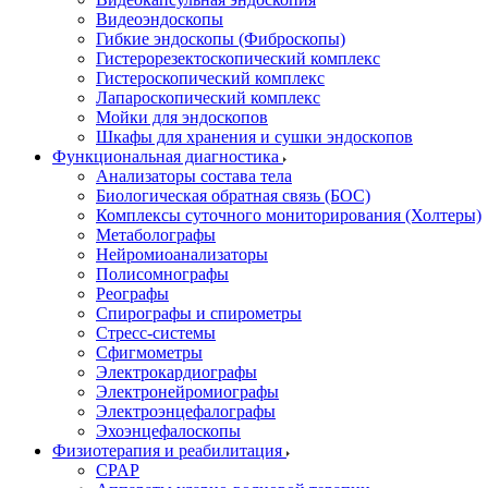
Видеоэндоскопы
Гибкие эндоскопы (Фиброcкопы)
Гистерорезектоскопический комплекс
Гистероскопический комплекс
Лапароскопический комплекс
Мойки для эндоскопов
Шкафы для хранения и сушки эндоскопов
Функциональная диагностика
Анализаторы состава тела
Биологическая обратная связь (БОС)
Комплексы суточного мониторирования (Холтеры)
Метаболографы
Нейромиоанализаторы
Полисомнографы
Реографы
Спирографы и спирометры
Стресс-системы
Сфигмометры
Электрокардиографы
Электронейромиографы
Электроэнцефалографы
Эхоэнцефалоскопы
Физиотерапия и реабилитация
CPAP