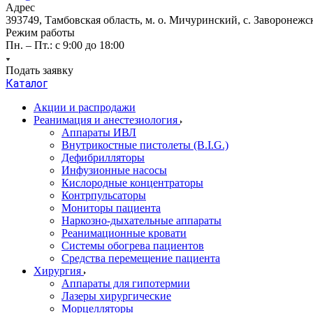
Адрес
393749, Тамбовская область, м. о. Мичуринский, с. Заворонежск
Режим работы
Пн. – Пт.: с 9:00 до 18:00
Подать заявку
Каталог
Акции и распродажи
Реанимация и анестезиология
Аппараты ИВЛ
Внутрикостные пистолеты (B.I.G.)
Дефибрилляторы
Инфузионные насосы
Кислородные концентраторы
Контрпульсаторы
Мониторы пациента
Наркозно-дыхательные аппараты
Реанимационные кровати
Системы обогрева пациентов
Средства перемещение пациента
Хирургия
Аппараты для гипотермии
Лазеры хирургические
Морцелляторы