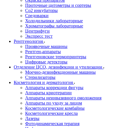
Окраска препаратов
Проточные цитометры и сортеры
Со2 инкубаторы
Средоварки
Холодильники лабораторные
Хроматографы лабораторные
Центрифуги
Экспресс тест
Рентгенология
Проявочные машины
Рентген-аппараты
Рентгеновские термопринтеры
Цифровые детекторы
Отделение ЦСО, дезинфекции и утилизации
Моечно-дезинфекционные машины
Стерилизаторы
Косметология и дерматология
Аппараты коррекции фигуры
Аппараты криотерапии
Аппараты неинвазивного омоложения
Аппараты по уходу за лицом
Косметологические комбайны
Косметологические кресла
Лазеры
Фотодинамическая терапия