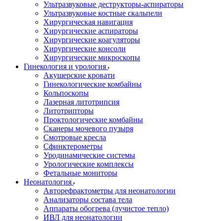
Ультразвуковые деструкторы-аспираторы
Ультразвуковые костные скальпели
Хирургическая навигация
Хирургические аспираторы
Хирургические коагуляторы
Хирургические консоли
Хирургические микроскопы
Гинекология и урология
Акушерские кровати
Гинекологические комбайны
Кольпоскопы
Лазерная литотрипсия
Литотрипторы
Проктологические комбайны
Сканеры мочевого пузыря
Смотровые кресла
Сфинктерометры
Уродинамические системы
Урологические комплексы
Фетальные мониторы
Неонатология
Авторефрактометры для неонатологии
Анализаторы состава тела
Аппараты обогрева (лучистое тепло)
ИВЛ для неонатологии