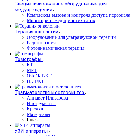
Специализированное оборудование для
медучреждений
Комплексы вызова и контроля доступа персонала
Мониторинг медицинских газов
Терапия онкологии
Оборудование для ультразвуковой терапии
Радиотерапия
Фотодинамическая терапия
Томографы
КТ
МРТ
ОФЭКТ/КТ
ПЭТ/КТ
Травматология и остеосинтез
Аппарат Илизарова
Инструменты
Крючки
Материалы
Еще
УЗИ-аппараты