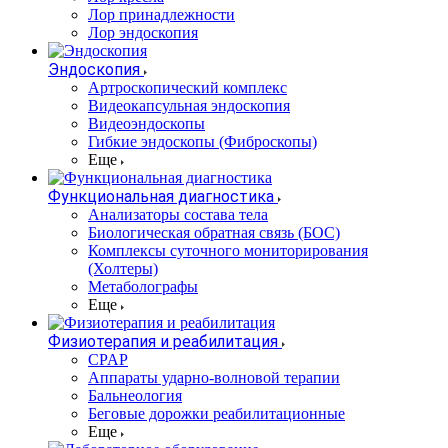
Лор принадлежности
Лор эндоскопия
Эндоскопия
Артроскопический комплекс
Видеокапсульная эндоскопия
Видеоэндоскопы
Гибкие эндоскопы (Фиброcкопы)
Еще
Функциональная диагностика
Анализаторы состава тела
Биологическая обратная связь (БОС)
Комплексы суточного мониторирования
(Холтеры)
Метаболографы
Еще
Физиотерапия и реабилитация
CPAP
Аппараты ударно-волновой терапии
Бальнеология
Беговые дорожки реабилитационные
Еще