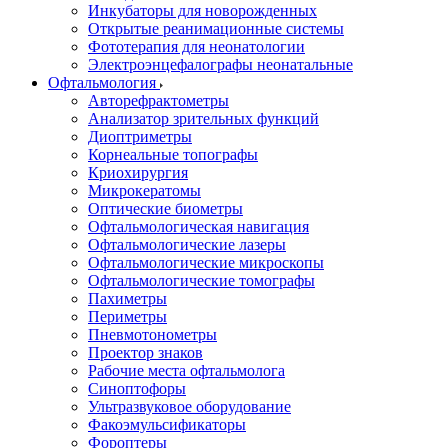
Инкубаторы для новорожденных
Открытые реанимационные системы
Фототерапия для неонатологии
Электроэнцефалографы неонатальные
Офтальмология
Авторефрактометры
Анализатор зрительных функций
Диоптриметры
Корнеальные топографы
Криохирургия
Микрокератомы
Оптические биометры
Офтальмологическая навигация
Офтальмологические лазеры
Офтальмологические микроскопы
Офтальмологические томографы
Пахиметры
Периметры
Пневмотонометры
Проектор знаков
Рабочие места офтальмолога
Синоптофоры
Ультразвуковое оборудование
Факоэмульсификаторы
Фороптеры