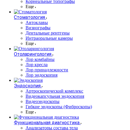
Корнеальные топографы
Еще
Стоматология
Автоклавы
Визиографы
Дентальные рентгены
Интраоральные камеры
Еще
Отоларингология
Лор комбайны
Лор кресла
Лор принадлежности
Лор эндоскопия
Эндоскопия
Артроскопический комплекс
Видеокапсульная эндоскопия
Видеоэндоскопы
Гибкие эндоскопы (Фиброcкопы)
Еще
Функциональная диагностика
Анализаторы состава тела