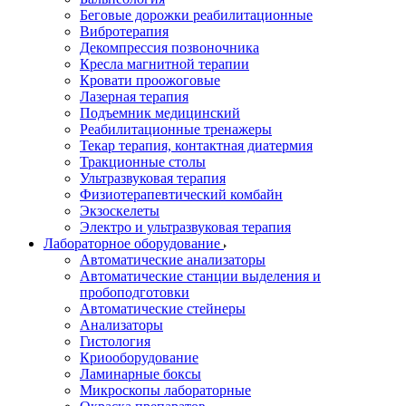
Беговые дорожки реабилитационные
Вибротерапия
Декомпрессия позвоночника
Кресла магнитной терапии
Кровати проожоговые
Лазерная терапия
Подъемник медицинский
Реабилитационные тренажеры
Текар терапия, контактная диатермия
Тракционные столы
Ультразвуковая терапия
Физиотерапевтический комбайн
Экзоскелеты
Электро и ультразвуковая терапия
Лабораторное оборудование
Автоматические анализаторы
Автоматические станции выделения и
пробоподготовки
Автоматические стейнеры
Анализаторы
Гистология
Криооборудование
Ламинарные боксы
Микроскопы лабораторные