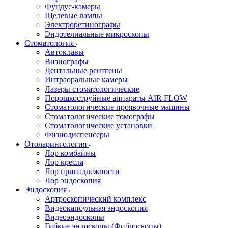
Фундус-камеры
Щелевые лампы
Электроретинографы
Эндотелиальные микроскопы
Стоматология
Автоклавы
Визиографы
Дентальные рентгены
Интраоральные камеры
Лазеры стоматологические
Порошкоструйные аппараты AIR FLOW
Стоматологические проявочные машины
Стоматологические томографы
Стоматологические установки
Физиодиспенсеры
Отоларингология
Лор комбайны
Лор кресла
Лор принадлежности
Лор эндоскопия
Эндоскопия
Артроскопический комплекс
Видеокапсульная эндоскопия
Видеоэндоскопы
Гибкие эндоскопы (Фиброcкопы)