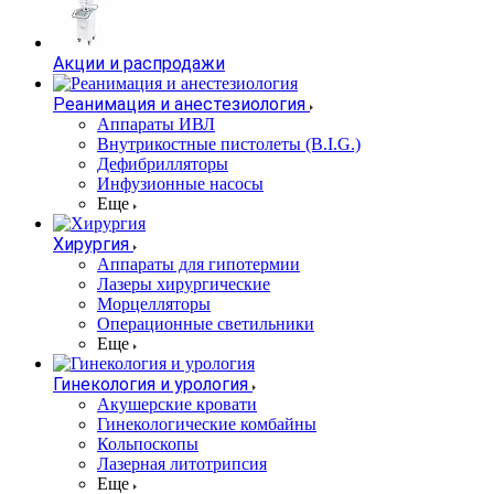
Акции и распродажи
Реанимация и анестезиология
Аппараты ИВЛ
Внутрикостные пистолеты (B.I.G.)
Дефибрилляторы
Инфузионные насосы
Еще
Хирургия
Аппараты для гипотермии
Лазеры хирургические
Морцелляторы
Операционные светильники
Еще
Гинекология и урология
Акушерские кровати
Гинекологические комбайны
Кольпоскопы
Лазерная литотрипсия
Еще