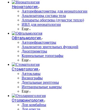
Неонатология
Авторефрактометры для неонатологии
Анализаторы состава тела
Аппараты обогрева (лучистое тепло)
ИВЛ для неонатологии
Еще
Офтальмология
Авторефрактометры
Анализатор зрительных функций
Диоптриметры
Корнеальные топографы
Еще
Стоматология
Автоклавы
Визиографы
Дентальные рентгены
Интраоральные камеры
Еще
Отоларингология
Лор комбайны
Лор кресла