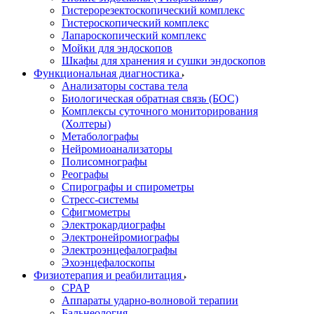
Гистерорезектоскопический комплекс
Гистероскопический комплекс
Лапароскопический комплекс
Мойки для эндоскопов
Шкафы для хранения и сушки эндоскопов
Функциональная диагностика
Анализаторы состава тела
Биологическая обратная связь (БОС)
Комплексы суточного мониторирования
(Холтеры)
Метаболографы
Нейромиоанализаторы
Полисомнографы
Реографы
Спирографы и спирометры
Стресс-системы
Сфигмометры
Электрокардиографы
Электронейромиографы
Электроэнцефалографы
Эхоэнцефалоскопы
Физиотерапия и реабилитация
CPAP
Аппараты ударно-волновой терапии
Бальнеология