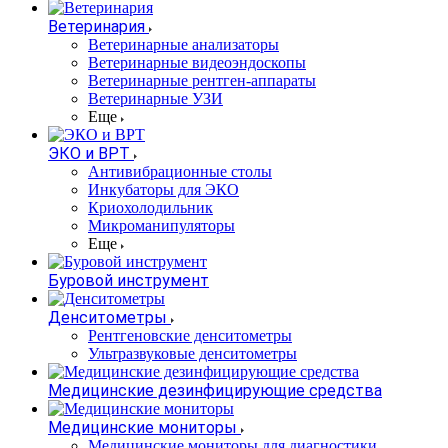
Ветеринария
Ветеринарные анализаторы
Ветеринарные видеоэндоскопы
Ветеринарные рентген-аппараты
Ветеринарные УЗИ
Еще
ЭКО и ВРТ
Антивибрационные столы
Инкубаторы для ЭКО
Криохолодильник
Микроманипуляторы
Еще
Буровой инструмент
Денситометры
Рентгеновские денситометры
Ультразвуковые денситометры
Медицинские дезинфицирующие средства
Медицинские мониторы
Медицинские мониторы для диагностики