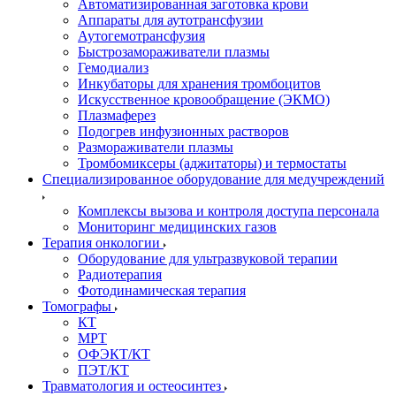
Автоматизированная заготовка крови
Аппараты для аутотрансфузии
Аутогемотрансфузия
Быстрозамораживатели плазмы
Гемодиализ
Инкубаторы для хранения тромбоцитов
Искусственное кровообращение (ЭКМО)
Плазмаферез
Подогрев инфузионных растворов
Размораживатели плазмы
Тромбомиксеры (аджитаторы) и термостаты
Специализированное оборудование для медучреждений
Комплексы вызова и контроля доступа персонала
Мониторинг медицинских газов
Терапия онкологии
Оборудование для ультразвуковой терапии
Радиотерапия
Фотодинамическая терапия
Томографы
КТ
МРТ
ОФЭКТ/КТ
ПЭТ/КТ
Травматология и остеосинтез