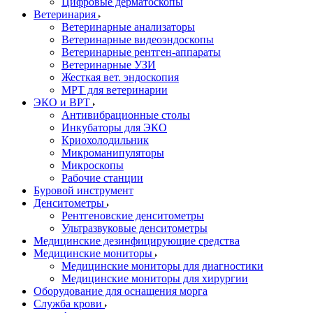
Цифровые дерматоскопы
Ветеринария
Ветеринарные анализаторы
Ветеринарные видеоэндоскопы
Ветеринарные рентген-аппараты
Ветеринарные УЗИ
Жесткая вет. эндоскопия
МРТ для ветеринарии
ЭКО и ВРТ
Антивибрационные столы
Инкубаторы для ЭКО
Криохолодильник
Микроманипуляторы
Микроскопы
Рабочие станции
Буровой инструмент
Денситометры
Рентгеновские денситометры
Ультразвуковые денситометры
Медицинские дезинфицирующие средства
Медицинские мониторы
Медицинские мониторы для диагностики
Медицинские мониторы для хирургии
Оборудование для оснащения морга
Служба крови