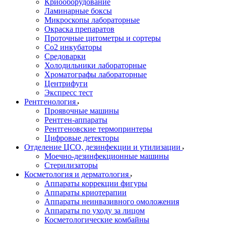
Криооборудование
Ламинарные боксы
Микроскопы лабораторные
Окраска препаратов
Проточные цитометры и сортеры
Со2 инкубаторы
Средоварки
Холодильники лабораторные
Хроматографы лабораторные
Центрифуги
Экспресс тест
Рентгенология
Проявочные машины
Рентген-аппараты
Рентгеновские термопринтеры
Цифровые детекторы
Отделение ЦСО, дезинфекции и утилизации
Моечно-дезинфекционные машины
Стерилизаторы
Косметология и дерматология
Аппараты коррекции фигуры
Аппараты криотерапии
Аппараты неинвазивного омоложения
Аппараты по уходу за лицом
Косметологические комбайны