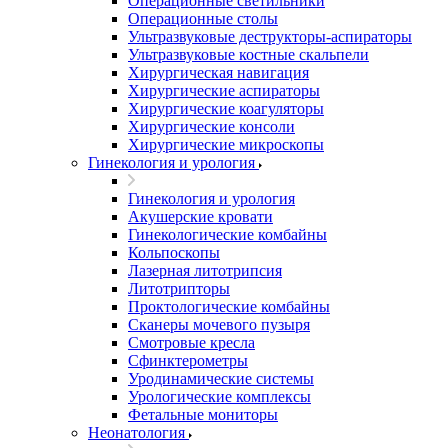
Операционные светильники
Операционные столы
Ультразвуковые деструкторы-аспираторы
Ультразвуковые костные скальпели
Хирургическая навигация
Хирургические аспираторы
Хирургические коагуляторы
Хирургические консоли
Хирургические микроскопы
Гинекология и урология
Гинекология и урология
Акушерские кровати
Гинекологические комбайны
Кольпоскопы
Лазерная литотрипсия
Литотрипторы
Проктологические комбайны
Сканеры мочевого пузыря
Смотровые кресла
Сфинктерометры
Уродинамические системы
Урологические комплексы
Фетальные мониторы
Неонатология