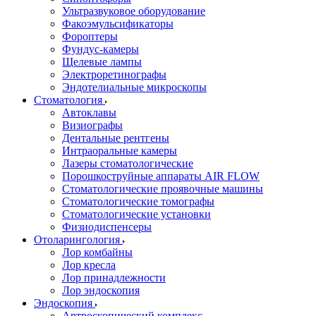
Ультразвуковое оборудование
Факоэмульсификаторы
Фороптеры
Фундус-камеры
Щелевые лампы
Электроретинографы
Эндотелиальные микроскопы
Стоматология
Автоклавы
Визиографы
Дентальные рентгены
Интраоральные камеры
Лазеры стоматологические
Порошкоструйные аппараты AIR FLOW
Стоматологические проявочные машины
Стоматологические томографы
Стоматологические установки
Физиодиспенсеры
Отоларингология
Лор комбайны
Лор кресла
Лор принадлежности
Лор эндоскопия
Эндоскопия
Артроскопический комплекс