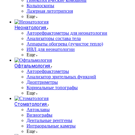
Гинекологические комбайны
Кольпоскопы
Лазерная литотрипсия
Еще
Неонатология
Авторефрактометры для неонатологии
Анализаторы состава тела
Аппараты обогрева (лучистое тепло)
ИВЛ для неонатологии
Еще
Офтальмология
Авторефрактометры
Анализатор зрительных функций
Диоптриметры
Корнеальные топографы
Еще
Стоматология
Автоклавы
Визиографы
Дентальные рентгены
Интраоральные камеры
Еще