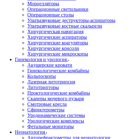
Морцелляторы
Операционные светильники
Операционные столы
Ультразвуковые деструкторы-аспираторы
Ультразвуковые костные скальпели
Хирургическая навигация
Хирургические аспираторы
Хирургические коагуляторы
Хирургические консоли
Хирургические микроскопы
Гинекология и урология
Акушерские кровати
Гинекологические комбайны
Кольпоскопы
Лазерная литотрипсия
Литотрипторы
Проктологические комбайны
Сканеры мочевого пузыря
Смотровые кресла
Сфинктерометры
Уродинамические системы
Урологические комплексы
Фетальные мониторы
Неонатология
Авторефрактометры для неонатологии