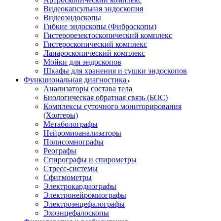
Видеокапсульная эндоскопия
Видеоэндоскопы
Гибкие эндоскопы (Фиброcкопы)
Гистерорезектоскопический комплекс
Гистероскопический комплекс
Лапароскопический комплекс
Мойки для эндоскопов
Шкафы для хранения и сушки эндоскопов
Функциональная диагностика
Анализаторы состава тела
Биологическая обратная связь (БОС)
Комплексы суточного мониторирования
(Холтеры)
Метаболографы
Нейромиоанализаторы
Полисомнографы
Реографы
Спирографы и спирометры
Стресс-системы
Сфигмометры
Электрокардиографы
Электронейромиографы
Электроэнцефалографы
Эхоэнцефалоскопы