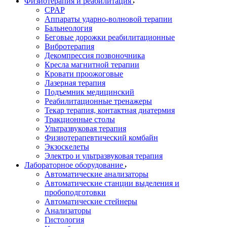
Физиотерапия и реабилитация
CPAP
Аппараты ударно-волновой терапии
Бальнеология
Беговые дорожки реабилитационные
Вибротерапия
Декомпрессия позвоночника
Кресла магнитной терапии
Кровати проожоговые
Лазерная терапия
Подъемник медицинский
Реабилитационные тренажеры
Текар терапия, контактная диатермия
Тракционные столы
Ультразвуковая терапия
Физиотерапевтический комбайн
Экзоскелеты
Электро и ультразвуковая терапия
Лабораторное оборудование
Автоматические анализаторы
Автоматические станции выделения и
пробоподготовки
Автоматические стейнеры
Анализаторы
Гистология