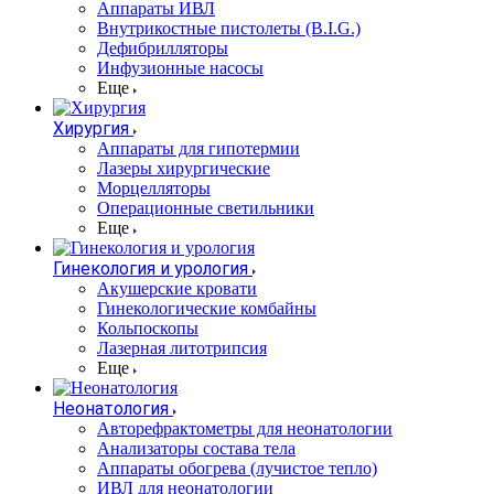
Аппараты ИВЛ
Внутрикостные пистолеты (B.I.G.)
Дефибрилляторы
Инфузионные насосы
Еще
Хирургия
Аппараты для гипотермии
Лазеры хирургические
Морцелляторы
Операционные светильники
Еще
Гинекология и урология
Акушерские кровати
Гинекологические комбайны
Кольпоскопы
Лазерная литотрипсия
Еще
Неонатология
Авторефрактометры для неонатологии
Анализаторы состава тела
Аппараты обогрева (лучистое тепло)
ИВЛ для неонатологии