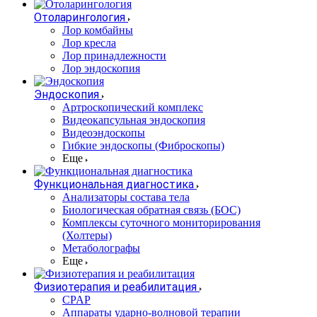
Отоларингология
Лор комбайны
Лор кресла
Лор принадлежности
Лор эндоскопия
Эндоскопия
Артроскопический комплекс
Видеокапсульная эндоскопия
Видеоэндоскопы
Гибкие эндоскопы (Фиброcкопы)
Еще
Функциональная диагностика
Анализаторы состава тела
Биологическая обратная связь (БОС)
Комплексы суточного мониторирования
(Холтеры)
Метаболографы
Еще
Физиотерапия и реабилитация
CPAP
Аппараты ударно-волновой терапии