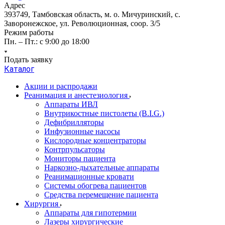
Адрес
393749, Тамбовская область, м. о. Мичуринский, с.
Заворонежское, ул. Революционная, соор. 3/5
Режим работы
Пн. – Пт.: с 9:00 до 18:00
Подать заявку
Каталог
Акции и распродажи
Реанимация и анестезиология
Аппараты ИВЛ
Внутрикостные пистолеты (B.I.G.)
Дефибрилляторы
Инфузионные насосы
Кислородные концентраторы
Контрпульсаторы
Мониторы пациента
Наркозно-дыхательные аппараты
Реанимационные кровати
Системы обогрева пациентов
Средства перемещение пациента
Хирургия
Аппараты для гипотермии
Лазеры хирургические