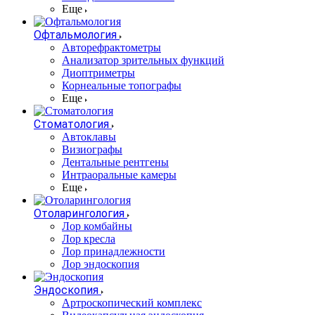
Еще
Офтальмология
Авторефрактометры
Анализатор зрительных функций
Диоптриметры
Корнеальные топографы
Еще
Стоматология
Автоклавы
Визиографы
Дентальные рентгены
Интраоральные камеры
Еще
Отоларингология
Лор комбайны
Лор кресла
Лор принадлежности
Лор эндоскопия
Эндоскопия
Артроскопический комплекс