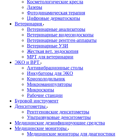
Косметологические кресла
Лазеры
Фотодинамическая терапия
Цифровые дерматоскопы
Ветеринария
Ветеринарные анализаторы
Ветеринарные видеоэндоскопы
Ветеринарные рентген-аппараты
Ветеринарные УЗИ
Жесткая вет. эндоскопия
МРТ для ветеринарии
ЭКО и ВРТ
Антивибрационные столы
Инкубаторы для ЭКО
Криохолодильник
Микроманипуляторы
Микроскопы
Рабочие станции
Буровой инструмент
Денситометры
Рентгеновские денситометры
Ультразвуковые денситометры
Медицинские дезинфицирующие средства
Медицинские мониторы
Медицинские мониторы для диагностики