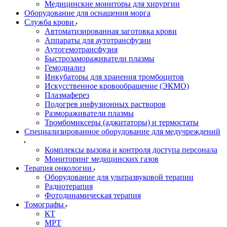
Медицинские мониторы для хирургии
Оборудование для оснащения морга
Служба крови
Автоматизированная заготовка крови
Аппараты для аутотрансфузии
Аутогемотрансфузия
Быстрозамораживатели плазмы
Гемодиализ
Инкубаторы для хранения тромбоцитов
Искусственное кровообращение (ЭКМО)
Плазмаферез
Подогрев инфузионных растворов
Размораживатели плазмы
Тромбомиксеры (аджитаторы) и термостаты
Специализированное оборудование для медучреждений
Комплексы вызова и контроля доступа персонала
Мониторинг медицинских газов
Терапия онкологии
Оборудование для ультразвуковой терапии
Радиотерапия
Фотодинамическая терапия
Томографы
КТ
МРТ