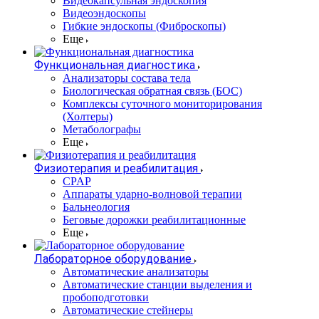
Видеокапсульная эндоскопия
Видеоэндоскопы
Гибкие эндоскопы (Фиброcкопы)
Еще
Функциональная диагностика
Анализаторы состава тела
Биологическая обратная связь (БОС)
Комплексы суточного мониторирования
(Холтеры)
Метаболографы
Еще
Физиотерапия и реабилитация
CPAP
Аппараты ударно-волновой терапии
Бальнеология
Беговые дорожки реабилитационные
Еще
Лабораторное оборудование
Автоматические анализаторы
Автоматические станции выделения и
пробоподготовки
Автоматические стейнеры