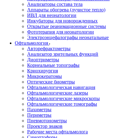
Анализаторы состава тела
Аппараты обогрева (лучистое тепло)
ИВЛ для неонатологии
Инкубаторы для новорожденных
Открытые реанимационные системы
Фототерапия для неонатологии
Электроэнцефалографы неонатальные
Офтальмология
Авторефрактометры
Анализатор зрительных функций
Диоптриметры
Корнеальные топографы
Криохирургия
Микрокератомы
Оптические биометры
Офтальмологическая навигация
Офтальмологические лазеры
Офтальмологические микроскопы
Офтальмологические томографы
Пахиметры
Периметры
Пневмотонометры
Проектор знаков
Рабочие места офтальмолога
Синоптофоры