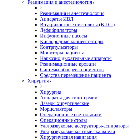
Реанимация и анестезиология
Реанимация и анестезиология
Аппараты ИВЛ
Внутрикостные пистолеты (B.I.G.)
Дефибрилляторы
Инфузионные насосы
Кислородные концентраторы
Контрпульсаторы
Мониторы пациента
Наркозно-дыхательные аппараты
Реанимационные кровати
Системы обогрева пациентов
Средства перемещение пациента
Хирургия
Хирургия
Аппараты для гипотермии
Лазеры хирургические
Морцелляторы
Операционные светильники
Операционные столы
Ультразвуковые деструкторы-аспираторы
Ультразвуковые костные скальпели
Хирургическая навигация