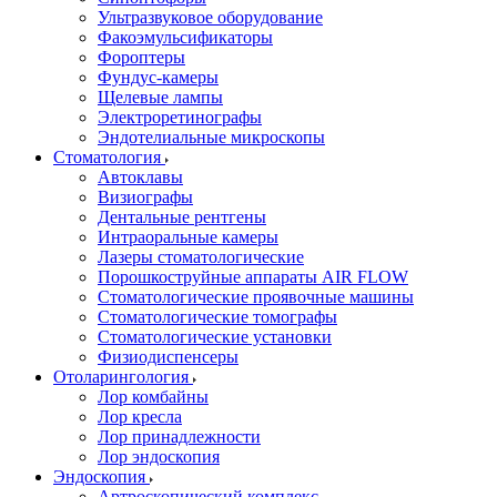
Ультразвуковое оборудование
Факоэмульсификаторы
Фороптеры
Фундус-камеры
Щелевые лампы
Электроретинографы
Эндотелиальные микроскопы
Стоматология
Автоклавы
Визиографы
Дентальные рентгены
Интраоральные камеры
Лазеры стоматологические
Порошкоструйные аппараты AIR FLOW
Стоматологические проявочные машины
Стоматологические томографы
Стоматологические установки
Физиодиспенсеры
Отоларингология
Лор комбайны
Лор кресла
Лор принадлежности
Лор эндоскопия
Эндоскопия
Артроскопический комплекс