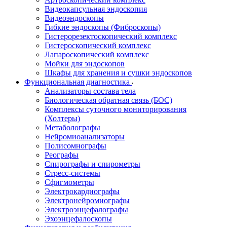
Видеокапсульная эндоскопия
Видеоэндоскопы
Гибкие эндоскопы (Фиброcкопы)
Гистерорезектоскопический комплекс
Гистероскопический комплекс
Лапароскопический комплекс
Мойки для эндоскопов
Шкафы для хранения и сушки эндоскопов
Функциональная диагностика
Анализаторы состава тела
Биологическая обратная связь (БОС)
Комплексы суточного мониторирования
(Холтеры)
Метаболографы
Нейромиоанализаторы
Полисомнографы
Реографы
Спирографы и спирометры
Стресс-системы
Сфигмометры
Электрокардиографы
Электронейромиографы
Электроэнцефалографы
Эхоэнцефалоскопы