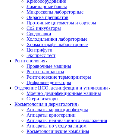
Криооборудование
Ламинарные боксы
Микроскопы лабораторные
Окраска препаратов
Проточные цитометры и сортеры
Со2 инкубаторы
Средоварки
Холодильники лабораторные
Хроматографы лабораторные
Центрифуги
Экспресс тест
Рентгенология
Проявочные машины
Рентген-аппараты
Рентгеновские термопринтеры
Цифровые детекторы
Отделение ЦСО, дезинфекции и утилизации
Моечно-дезинфекционные машины
Стерилизаторы
Косметология и дерматология
Аппараты коррекции фигуры
Аппараты криотерапии
Аппараты неинвазивного омоложения
Аппараты по уходу за лицом
Косметологические комбайны