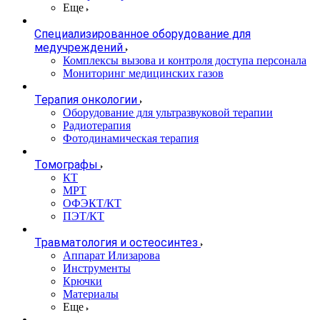
Еще
Специализированное оборудование для
медучреждений
Комплексы вызова и контроля доступа персонала
Мониторинг медицинских газов
Терапия онкологии
Оборудование для ультразвуковой терапии
Радиотерапия
Фотодинамическая терапия
Томографы
КТ
МРТ
ОФЭКТ/КТ
ПЭТ/КТ
Травматология и остеосинтез
Аппарат Илизарова
Инструменты
Крючки
Материалы
Еще