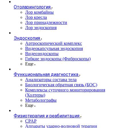
Отоларингология
Лор комбайны
Лор кресла
Лор принадлежности
Лор эндоскопия
Эндоскопия
Артроскопический комплекс
Видеокапсульная эндоскопия
Видеоэндоскопы
Гибкие эндоскопы (Фиброcкопы)
Еще
Функциональная диагностика
Анализаторы состава тела
Биологическая обратная связь (БОС)
Комплексы суточного мониторирования
(Холтеры)
Метаболографы
Еще
Физиотерапия и реабилитация
CPAP
Аппараты ударно-волновой терапии