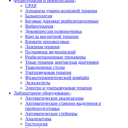
Физиотерапия и реабилитация
CPAP
Аппараты ударно-волновой терапии
Бальнеология
Беговые дорожки реабилитационные
Вибротерапия
Декомпрессия позвоночника
Кресла магнитной терапии
Кровати проожоговые
Лазерная терапия
Подъемник медицинский
Реабилитационные тренажеры
Текар терапия, контактная диатермия
Тракционные столы
Ультразвуковая терапия
Физиотерапевтический комбайн
Экзоскелеты
Электро и ультразвуковая терапия
Лабораторное оборудование
Автоматические анализаторы
Автоматические станции выделения и
пробоподготовки
Автоматические стейнеры
Анализаторы
Гистология