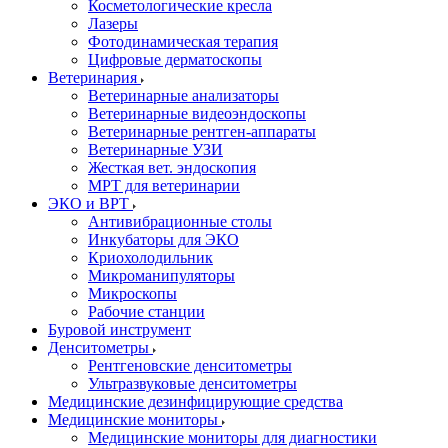
Косметологические кресла
Лазеры
Фотодинамическая терапия
Цифровые дерматоскопы
Ветеринария
Ветеринарные анализаторы
Ветеринарные видеоэндоскопы
Ветеринарные рентген-аппараты
Ветеринарные УЗИ
Жесткая вет. эндоскопия
МРТ для ветеринарии
ЭКО и ВРТ
Антивибрационные столы
Инкубаторы для ЭКО
Криохолодильник
Микроманипуляторы
Микроскопы
Рабочие станции
Буровой инструмент
Денситометры
Рентгеновские денситометры
Ультразвуковые денситометры
Медицинские дезинфицирующие средства
Медицинские мониторы
Медицинские мониторы для диагностики