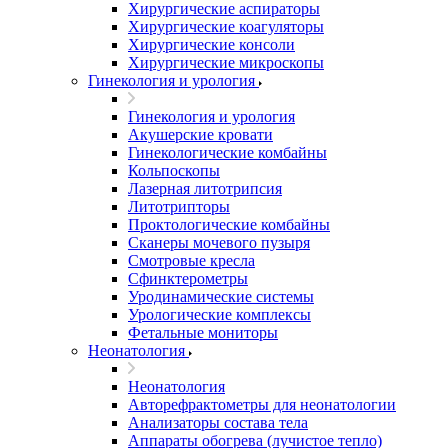
Хирургические аспираторы
Хирургические коагуляторы
Хирургические консоли
Хирургические микроскопы
Гинекология и урология
Гинекология и урология
Акушерские кровати
Гинекологические комбайны
Кольпоскопы
Лазерная литотрипсия
Литотрипторы
Проктологические комбайны
Сканеры мочевого пузыря
Смотровые кресла
Сфинктерометры
Уродинамические системы
Урологические комплексы
Фетальные мониторы
Неонатология
Неонатология
Авторефрактометры для неонатологии
Анализаторы состава тела
Аппараты обогрева (лучистое тепло)