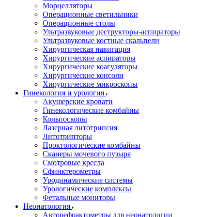
Морцелляторы
Операционные светильники
Операционные столы
Ультразвуковые деструкторы-аспираторы
Ультразвуковые костные скальпели
Хирургическая навигация
Хирургические аспираторы
Хирургические коагуляторы
Хирургические консоли
Хирургические микроскопы
Гинекология и урология
Акушерские кровати
Гинекологические комбайны
Кольпоскопы
Лазерная литотрипсия
Литотрипторы
Проктологические комбайны
Сканеры мочевого пузыря
Смотровые кресла
Сфинктерометры
Уродинамические системы
Урологические комплексы
Фетальные мониторы
Неонатология
Авторефрактометры для неонатологии