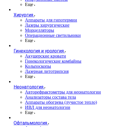
Еще
Хирургия
Аппараты для гипотермии
Лазеры хирургические
Морцелляторы
Операционные светильники
Еще
Гинекология и урология
Акушерские кровати
Гинекологические комбайны
Кольпоскопы
Лазерная литотрипсия
Еще
Неонатология
Авторефрактометры для неонатологии
Анализаторы состава тела
Аппараты обогрева (лучистое тепло)
ИВЛ для неонатологии
Еще
Офтальмология