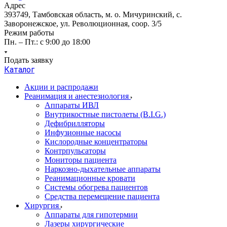
Адрес
393749, Тамбовская область, м. о. Мичуринский, с.
Заворонежское, ул. Революционная, соор. 3/5
Режим работы
Пн. – Пт.: с 9:00 до 18:00
Подать заявку
Каталог
Акции и распродажи
Реанимация и анестезиология
Аппараты ИВЛ
Внутрикостные пистолеты (B.I.G.)
Дефибрилляторы
Инфузионные насосы
Кислородные концентраторы
Контрпульсаторы
Мониторы пациента
Наркозно-дыхательные аппараты
Реанимационные кровати
Системы обогрева пациентов
Средства перемещение пациента
Хирургия
Аппараты для гипотермии
Лазеры хирургические