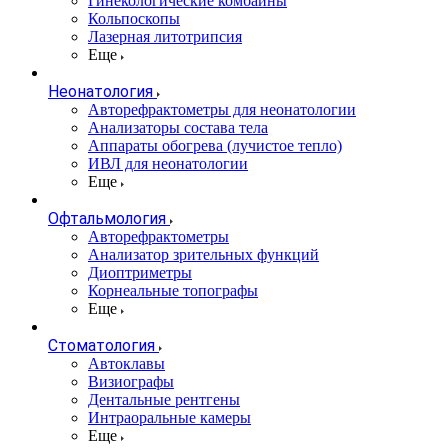
Гинекологические комбайны
Кольпоскопы
Лазерная литотрипсия
Еще
Неонатология
Авторефрактометры для неонатологии
Анализаторы состава тела
Аппараты обогрева (лучистое тепло)
ИВЛ для неонатологии
Еще
Офтальмология
Авторефрактометры
Анализатор зрительных функций
Диоптриметры
Корнеальные топографы
Еще
Стоматология
Автоклавы
Визиографы
Дентальные рентгены
Интраоральные камеры
Еще