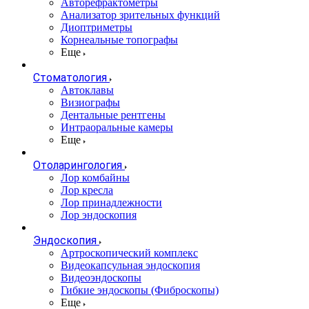
Авторефрактометры
Анализатор зрительных функций
Диоптриметры
Корнеальные топографы
Еще
Стоматология
Автоклавы
Визиографы
Дентальные рентгены
Интраоральные камеры
Еще
Отоларингология
Лор комбайны
Лор кресла
Лор принадлежности
Лор эндоскопия
Эндоскопия
Артроскопический комплекс
Видеокапсульная эндоскопия
Видеоэндоскопы
Гибкие эндоскопы (Фиброcкопы)
Еще