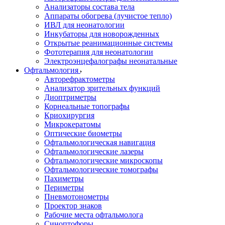
Анализаторы состава тела
Аппараты обогрева (лучистое тепло)
ИВЛ для неонатологии
Инкубаторы для новорожденных
Открытые реанимационные системы
Фототерапия для неонатологии
Электроэнцефалографы неонатальные
Офтальмология
Авторефрактометры
Анализатор зрительных функций
Диоптриметры
Корнеальные топографы
Криохирургия
Микрокератомы
Оптические биометры
Офтальмологическая навигация
Офтальмологические лазеры
Офтальмологические микроскопы
Офтальмологические томографы
Пахиметры
Периметры
Пневмотонометры
Проектор знаков
Рабочие места офтальмолога
Синоптофоры