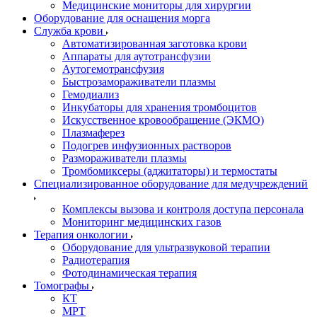
Медицинские мониторы для хирургии
Оборудование для оснащения морга
Служба крови
Автоматизированная заготовка крови
Аппараты для аутотрансфузии
Аутогемотрансфузия
Быстрозамораживатели плазмы
Гемодиализ
Инкубаторы для хранения тромбоцитов
Искусственное кровообращение (ЭКМО)
Плазмаферез
Подогрев инфузионных растворов
Размораживатели плазмы
Тромбомиксеры (аджитаторы) и термостаты
Специализированное оборудование для медучреждений
Комплексы вызова и контроля доступа персонала
Мониторинг медицинских газов
Терапия онкологии
Оборудование для ультразвуковой терапии
Радиотерапия
Фотодинамическая терапия
Томографы
КТ
МРТ