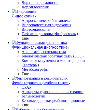
Лор принадлежности
Лор эндоскопия
Эндоскопия
Артроскопический комплекс
Видеокапсульная эндоскопия
Видеоэндоскопы
Гибкие эндоскопы (Фиброcкопы)
Еще
Функциональная диагностика
Анализаторы состава тела
Биологическая обратная связь (БОС)
Комплексы суточного мониторирования
(Холтеры)
Метаболографы
Еще
Физиотерапия и реабилитация
CPAP
Аппараты ударно-волновой терапии
Бальнеология
Беговые дорожки реабилитационные
Еще