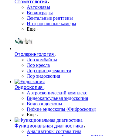
Стоматология
Автоклавы
Визиографы
Дентальные рентгены
Интраоральные камеры
Еще
Отоларингология
Лор комбайны
Лор кресла
Лор принадлежности
Лор эндоскопия
Эндоскопия
Артроскопический комплекс
Видеокапсульная эндоскопия
Видеоэндоскопы
Гибкие эндоскопы (Фиброcкопы)
Еще
Функциональная диагностика
Анализаторы состава тела