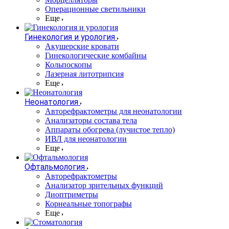
Операционные светильники
Еще
Гинекология и урология
Акушерские кровати
Гинекологические комбайны
Кольпоскопы
Лазерная литотрипсия
Еще
Неонатология
Авторефрактометры для неонатологии
Анализаторы состава тела
Аппараты обогрева (лучистое тепло)
ИВЛ для неонатологии
Еще
Офтальмология
Авторефрактометры
Анализатор зрительных функций
Диоптриметры
Корнеальные топографы
Еще