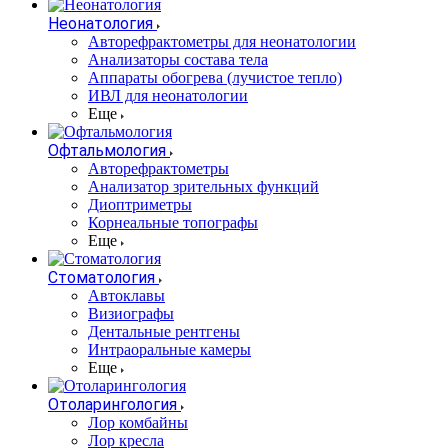
Неонатология
Авторефрактометры для неонатологии
Анализаторы состава тела
Аппараты обогрева (лучистое тепло)
ИВЛ для неонатологии
Еще
Офтальмология
Авторефрактометры
Анализатор зрительных функций
Диоптриметры
Корнеальные топографы
Еще
Стоматология
Автоклавы
Визиографы
Дентальные рентгены
Интраоральные камеры
Еще
Отоларингология
Лор комбайны
Лор кресла