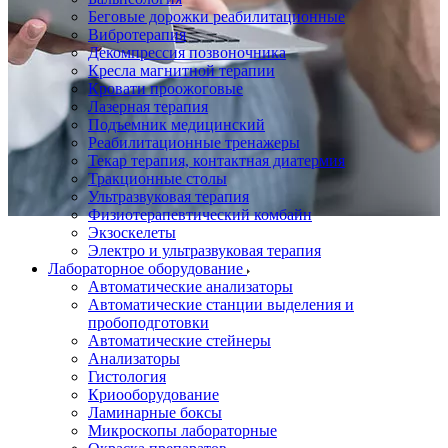
Беговые дорожки реабилитационные
Вибротерапия
Декомпрессия позвоночника
Кресла магнитной терапии
Кровати проожоговые
Лазерная терапия
Подъемник медицинский
Реабилитационные тренажеры
Текар терапия, контактная диатермия
Тракционные столы
Ультразвуковая терапия
Физиотерапевтический комбайн
Экзоскелеты
Электро и ультразвуковая терапия
Лабораторное оборудование
Автоматические анализаторы
Автоматические станции выделения и
пробоподготовки
Автоматические стейнеры
Анализаторы
Гистология
Криооборудование
Ламинарные боксы
Микроскопы лабораторные