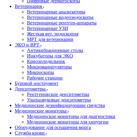
Цифровые дерматоскопы
Ветеринария
Ветеринарные анализаторы
Ветеринарные видеоэндоскопы
Ветеринарные рентген-аппараты
Ветеринарные УЗИ
Жесткая вет. эндоскопия
МРТ для ветеринарии
ЭКО и ВРТ
Антивибрационные столы
Инкубаторы для ЭКО
Криохолодильник
Микроманипуляторы
Микроскопы
Рабочие станции
Буровой инструмент
Денситометры
Рентгеновские денситометры
Ультразвуковые денситометры
Медицинские дезинфицирующие средства
Медицинские мониторы
Медицинские мониторы для диагностики
Медицинские мониторы для хирургии
Оборудование для оснащения морга
Служба крови