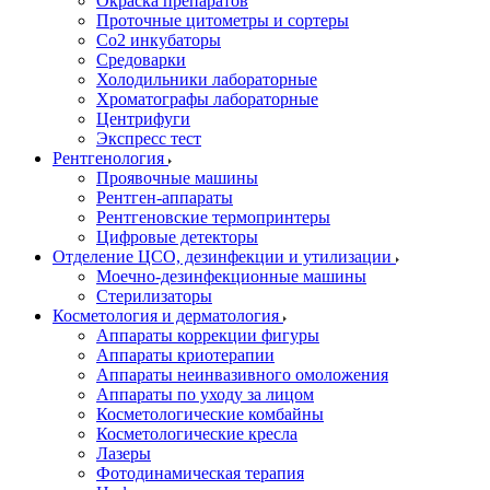
Окраска препаратов
Проточные цитометры и сортеры
Со2 инкубаторы
Средоварки
Холодильники лабораторные
Хроматографы лабораторные
Центрифуги
Экспресс тест
Рентгенология
Проявочные машины
Рентген-аппараты
Рентгеновские термопринтеры
Цифровые детекторы
Отделение ЦСО, дезинфекции и утилизации
Моечно-дезинфекционные машины
Стерилизаторы
Косметология и дерматология
Аппараты коррекции фигуры
Аппараты криотерапии
Аппараты неинвазивного омоложения
Аппараты по уходу за лицом
Косметологические комбайны
Косметологические кресла
Лазеры
Фотодинамическая терапия