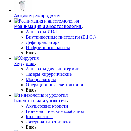
Акции и распродажи
Реанимация и анестезиология
Аппараты ИВЛ
Внутрикостные пистолеты (B.I.G.)
Дефибрилляторы
Инфузионные насосы
Еще
Хирургия
Аппараты для гипотермии
Лазеры хирургические
Морцелляторы
Операционные светильники
Еще
Гинекология и урология
Акушерские кровати
Гинекологические комбайны
Кольпоскопы
Лазерная литотрипсия
Еще