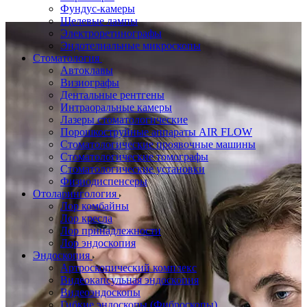
Фундус-камеры
Щелевые лампы
Электроретинографы
Эндотелиальные микроскопы
Стоматология
Автоклавы
Визиографы
Дентальные рентгены
Интраоральные камеры
Лазеры стоматологические
Порошкоструйные аппараты AIR FLOW
Стоматологические проявочные машины
Стоматологические томографы
Стоматологические установки
Физиодиспенсеры
Отоларингология
Лор комбайны
Лор кресла
Лор принадлежности
Лор эндоскопия
Эндоскопия
Артроскопический комплекс
Видеокапсульная эндоскопия
Видеоэндоскопы
Гибкие эндоскопы (Фиброcкопы)