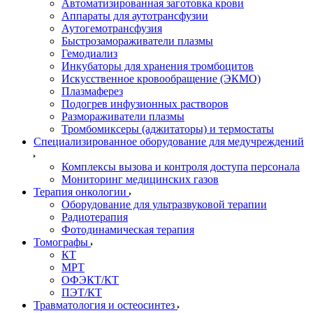
Автоматизированная заготовка крови
Аппараты для аутотрансфузии
Аутогемотрансфузия
Быстрозамораживатели плазмы
Гемодиализ
Инкубаторы для хранения тромбоцитов
Искусственное кровообращение (ЭКМО)
Плазмаферез
Подогрев инфузионных растворов
Размораживатели плазмы
Тромбомиксеры (аджитаторы) и термостаты
Специализированное оборудование для медучреждений
Комплексы вызова и контроля доступа персонала
Мониторинг медицинских газов
Терапия онкологии
Оборудование для ультразвуковой терапии
Радиотерапия
Фотодинамическая терапия
Томографы
КТ
МРТ
ОФЭКТ/КТ
ПЭТ/КТ
Травматология и остеосинтез