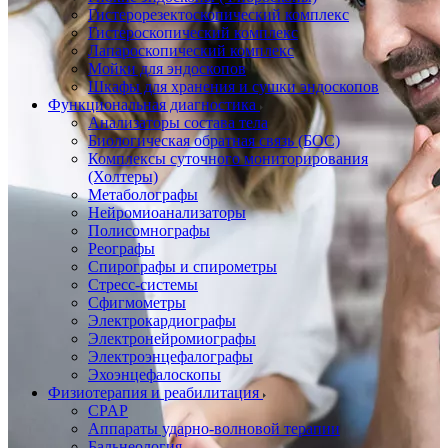
Гистерорезектоскопический комплекс
Гистероскопический комплекс
Лапароскопический комплекс
Мойки для эндоскопов
Шкафы для хранения и сушки эндоскопов
Функциональная диагностика
Анализаторы состава тела
Биологическая обратная связь (БОС)
Комплексы суточного мониторирования
(Холтеры)
Метаболографы
Нейромиоанализаторы
Полисомнографы
Реографы
Спирографы и спирометры
Стресс-системы
Сфигмометры
Электрокардиографы
Электронейромиографы
Электроэнцефалографы
Эхоэнцефалоскопы
Физиотерапия и реабилитация
CPAP
Аппараты ударно-волновой терапии
Бальнеология