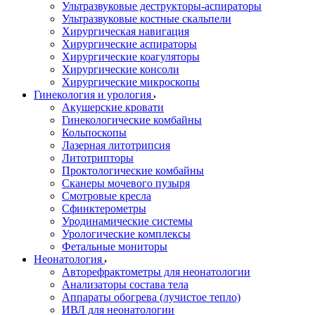
Ультразвуковые деструкторы-аспираторы
Ультразвуковые костные скальпели
Хирургическая навигация
Хирургические аспираторы
Хирургические коагуляторы
Хирургические консоли
Хирургические микроскопы
Гинекология и урология
Акушерские кровати
Гинекологические комбайны
Кольпоскопы
Лазерная литотрипсия
Литотрипторы
Проктологические комбайны
Сканеры мочевого пузыря
Смотровые кресла
Сфинктерометры
Уродинамические системы
Урологические комплексы
Фетальные мониторы
Неонатология
Авторефрактометры для неонатологии
Анализаторы состава тела
Аппараты обогрева (лучистое тепло)
ИВЛ для неонатологии