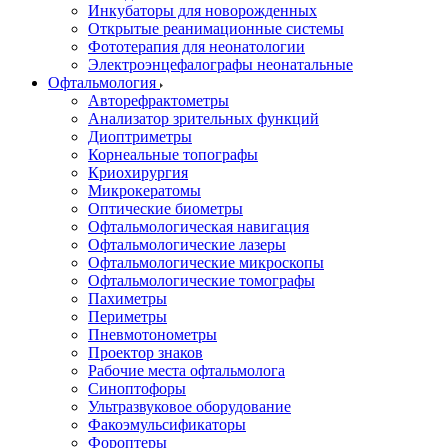
Инкубаторы для новорожденных
Открытые реанимационные системы
Фототерапия для неонатологии
Электроэнцефалографы неонатальные
Офтальмология
Авторефрактометры
Анализатор зрительных функций
Диоптриметры
Корнеальные топографы
Криохирургия
Микрокератомы
Оптические биометры
Офтальмологическая навигация
Офтальмологические лазеры
Офтальмологические микроскопы
Офтальмологические томографы
Пахиметры
Периметры
Пневмотонометры
Проектор знаков
Рабочие места офтальмолога
Синоптофоры
Ультразвуковое оборудование
Факоэмульсификаторы
Фороптеры