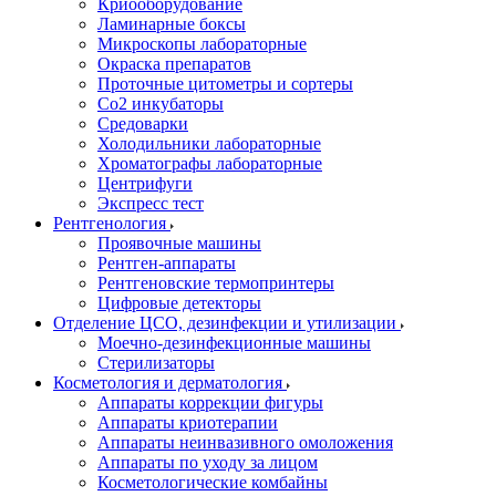
Криооборудование
Ламинарные боксы
Микроскопы лабораторные
Окраска препаратов
Проточные цитометры и сортеры
Со2 инкубаторы
Средоварки
Холодильники лабораторные
Хроматографы лабораторные
Центрифуги
Экспресс тест
Рентгенология
Проявочные машины
Рентген-аппараты
Рентгеновские термопринтеры
Цифровые детекторы
Отделение ЦСО, дезинфекции и утилизации
Моечно-дезинфекционные машины
Стерилизаторы
Косметология и дерматология
Аппараты коррекции фигуры
Аппараты криотерапии
Аппараты неинвазивного омоложения
Аппараты по уходу за лицом
Косметологические комбайны