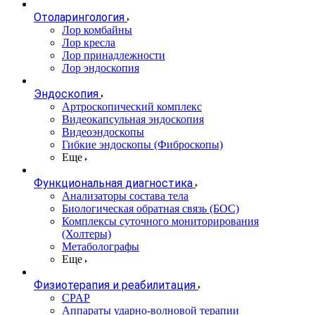
Отоларингология
Лор комбайны
Лор кресла
Лор принадлежности
Лор эндоскопия
Эндоскопия
Артроскопический комплекс
Видеокапсульная эндоскопия
Видеоэндоскопы
Гибкие эндоскопы (Фиброcкопы)
Еще
Функциональная диагностика
Анализаторы состава тела
Биологическая обратная связь (БОС)
Комплексы суточного мониторирования
(Холтеры)
Метаболографы
Еще
Физиотерапия и реабилитация
CPAP
Аппараты ударно-волновой терапии