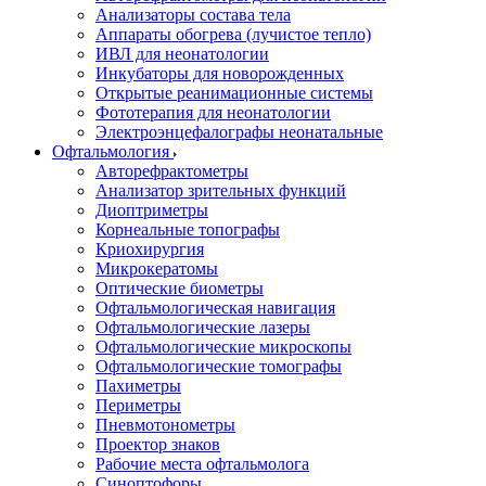
Анализаторы состава тела
Аппараты обогрева (лучистое тепло)
ИВЛ для неонатологии
Инкубаторы для новорожденных
Открытые реанимационные системы
Фототерапия для неонатологии
Электроэнцефалографы неонатальные
Офтальмология
Авторефрактометры
Анализатор зрительных функций
Диоптриметры
Корнеальные топографы
Криохирургия
Микрокератомы
Оптические биометры
Офтальмологическая навигация
Офтальмологические лазеры
Офтальмологические микроскопы
Офтальмологические томографы
Пахиметры
Периметры
Пневмотонометры
Проектор знаков
Рабочие места офтальмолога
Синоптофоры