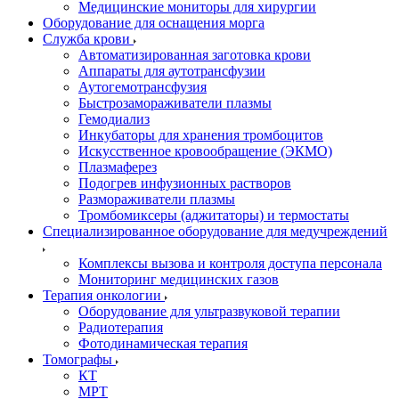
Медицинские мониторы для хирургии
Оборудование для оснащения морга
Служба крови
Автоматизированная заготовка крови
Аппараты для аутотрансфузии
Аутогемотрансфузия
Быстрозамораживатели плазмы
Гемодиализ
Инкубаторы для хранения тромбоцитов
Искусственное кровообращение (ЭКМО)
Плазмаферез
Подогрев инфузионных растворов
Размораживатели плазмы
Тромбомиксеры (аджитаторы) и термостаты
Специализированное оборудование для медучреждений
Комплексы вызова и контроля доступа персонала
Мониторинг медицинских газов
Терапия онкологии
Оборудование для ультразвуковой терапии
Радиотерапия
Фотодинамическая терапия
Томографы
КТ
МРТ