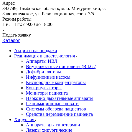
Адрес
393749, Тамбовская область, м. о. Мичуринский, с.
Заворонежское, ул. Революционная, соор. 3/5
Режим работы
Пн. – Пт.: с 9:00 до 18:00
Подать заявку
Каталог
Акции и распродажи
Реанимация и анестезиология
Аппараты ИВЛ
Внутрикостные пистолеты (B.I.G.)
Дефибрилляторы
Инфузионные насосы
Кислородные концентраторы
Контрпульсаторы
Мониторы пациента
Наркозно-дыхательные аппараты
Реанимационные кровати
Системы обогрева пациентов
Средства перемещение пациента
Хирургия
Аппараты для гипотермии
Лазеры хирургические