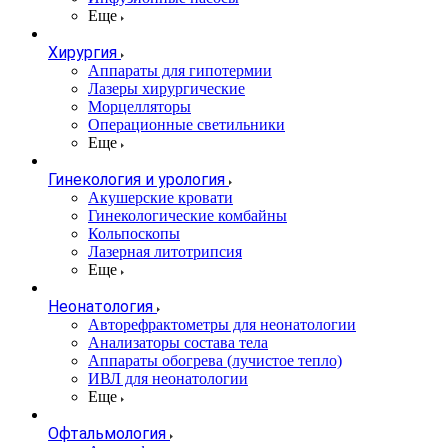
Еще
Хирургия
Аппараты для гипотермии
Лазеры хирургические
Морцелляторы
Операционные светильники
Еще
Гинекология и урология
Акушерские кровати
Гинекологические комбайны
Кольпоскопы
Лазерная литотрипсия
Еще
Неонатология
Авторефрактометры для неонатологии
Анализаторы состава тела
Аппараты обогрева (лучистое тепло)
ИВЛ для неонатологии
Еще
Офтальмология