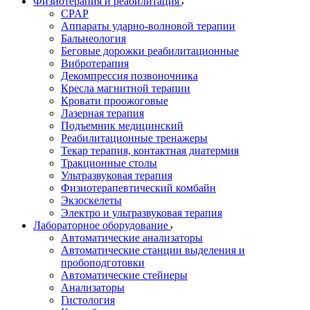
Физиотерапия и реабилитация
CPAP
Аппараты ударно-волновой терапии
Бальнеология
Беговые дорожки реабилитационные
Вибротерапия
Декомпрессия позвоночника
Кресла магнитной терапии
Кровати проожоговые
Лазерная терапия
Подъемник медицинский
Реабилитационные тренажеры
Текар терапия, контактная диатермия
Тракционные столы
Ультразвуковая терапия
Физиотерапевтический комбайн
Экзоскелеты
Электро и ультразвуковая терапия
Лабораторное оборудование
Автоматические анализаторы
Автоматические станции выделения и
пробоподготовки
Автоматические стейнеры
Анализаторы
Гистология