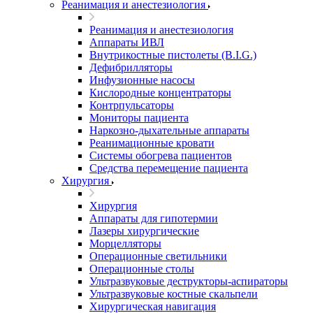
Реанимация и анестезиология
Реанимация и анестезиология
Аппараты ИВЛ
Внутрикостные пистолеты (B.I.G.)
Дефибрилляторы
Инфузионные насосы
Кислородные концентраторы
Контрпульсаторы
Мониторы пациента
Наркозно-дыхательные аппараты
Реанимационные кровати
Системы обогрева пациентов
Средства перемещение пациента
Хирургия
Хирургия
Аппараты для гипотермии
Лазеры хирургические
Морцелляторы
Операционные светильники
Операционные столы
Ультразвуковые деструкторы-аспираторы
Ультразвуковые костные скальпели
Хирургическая навигация