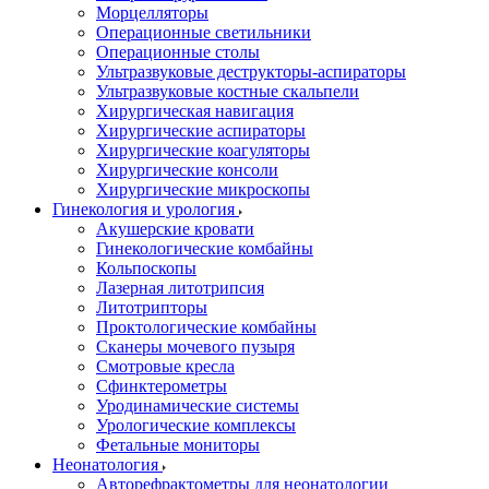
Морцелляторы
Операционные светильники
Операционные столы
Ультразвуковые деструкторы-аспираторы
Ультразвуковые костные скальпели
Хирургическая навигация
Хирургические аспираторы
Хирургические коагуляторы
Хирургические консоли
Хирургические микроскопы
Гинекология и урология
Акушерские кровати
Гинекологические комбайны
Кольпоскопы
Лазерная литотрипсия
Литотрипторы
Проктологические комбайны
Сканеры мочевого пузыря
Смотровые кресла
Сфинктерометры
Уродинамические системы
Урологические комплексы
Фетальные мониторы
Неонатология
Авторефрактометры для неонатологии