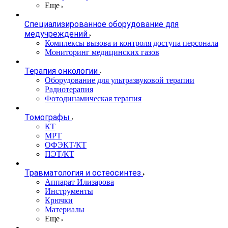
Еще
Специализированное оборудование для
медучреждений
Комплексы вызова и контроля доступа персонала
Мониторинг медицинских газов
Терапия онкологии
Оборудование для ультразвуковой терапии
Радиотерапия
Фотодинамическая терапия
Томографы
КТ
МРТ
ОФЭКТ/КТ
ПЭТ/КТ
Травматология и остеосинтез
Аппарат Илизарова
Инструменты
Крючки
Материалы
Еще