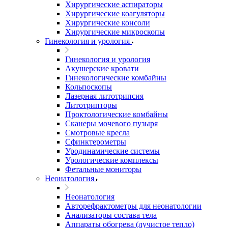
Хирургические аспираторы
Хирургические коагуляторы
Хирургические консоли
Хирургические микроскопы
Гинекология и урология
Гинекология и урология
Акушерские кровати
Гинекологические комбайны
Кольпоскопы
Лазерная литотрипсия
Литотрипторы
Проктологические комбайны
Сканеры мочевого пузыря
Смотровые кресла
Сфинктерометры
Уродинамические системы
Урологические комплексы
Фетальные мониторы
Неонатология
Неонатология
Авторефрактометры для неонатологии
Анализаторы состава тела
Аппараты обогрева (лучистое тепло)