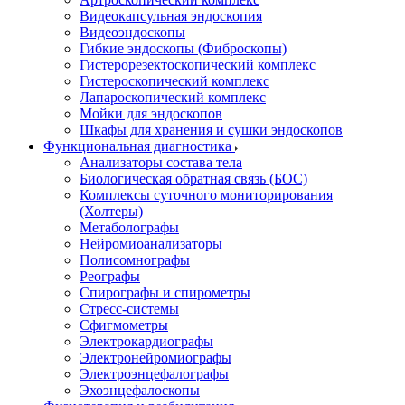
Видеокапсульная эндоскопия
Видеоэндоскопы
Гибкие эндоскопы (Фиброcкопы)
Гистерорезектоскопический комплекс
Гистероскопический комплекс
Лапароскопический комплекс
Мойки для эндоскопов
Шкафы для хранения и сушки эндоскопов
Функциональная диагностика
Анализаторы состава тела
Биологическая обратная связь (БОС)
Комплексы суточного мониторирования
(Холтеры)
Метаболографы
Нейромиоанализаторы
Полисомнографы
Реографы
Спирографы и спирометры
Стресс-системы
Сфигмометры
Электрокардиографы
Электронейромиографы
Электроэнцефалографы
Эхоэнцефалоскопы