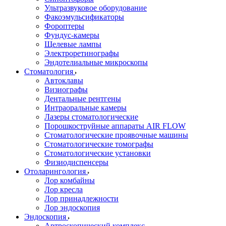
Ультразвуковое оборудование
Факоэмульсификаторы
Фороптеры
Фундус-камеры
Щелевые лампы
Электроретинографы
Эндотелиальные микроскопы
Стоматология
Автоклавы
Визиографы
Дентальные рентгены
Интраоральные камеры
Лазеры стоматологические
Порошкоструйные аппараты AIR FLOW
Стоматологические проявочные машины
Стоматологические томографы
Стоматологические установки
Физиодиспенсеры
Отоларингология
Лор комбайны
Лор кресла
Лор принадлежности
Лор эндоскопия
Эндоскопия
Артроскопический комплекс