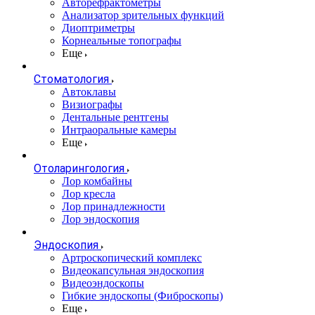
Авторефрактометры
Анализатор зрительных функций
Диоптриметры
Корнеальные топографы
Еще
Стоматология
Автоклавы
Визиографы
Дентальные рентгены
Интраоральные камеры
Еще
Отоларингология
Лор комбайны
Лор кресла
Лор принадлежности
Лор эндоскопия
Эндоскопия
Артроскопический комплекс
Видеокапсульная эндоскопия
Видеоэндоскопы
Гибкие эндоскопы (Фиброcкопы)
Еще