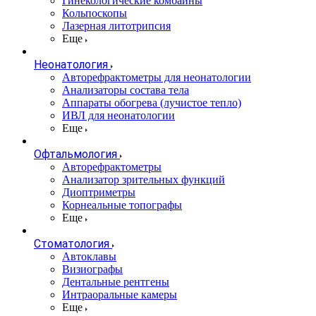
Гинекологические комбайны
Кольпоскопы
Лазерная литотрипсия
Еще
Неонатология
Авторефрактометры для неонатологии
Анализаторы состава тела
Аппараты обогрева (лучистое тепло)
ИВЛ для неонатологии
Еще
Офтальмология
Авторефрактометры
Анализатор зрительных функций
Диоптриметры
Корнеальные топографы
Еще
Стоматология
Автоклавы
Визиографы
Дентальные рентгены
Интраоральные камеры
Еще