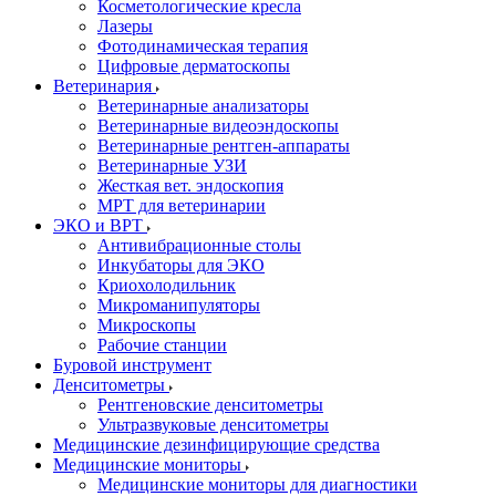
Косметологические кресла
Лазеры
Фотодинамическая терапия
Цифровые дерматоскопы
Ветеринария
Ветеринарные анализаторы
Ветеринарные видеоэндоскопы
Ветеринарные рентген-аппараты
Ветеринарные УЗИ
Жесткая вет. эндоскопия
МРТ для ветеринарии
ЭКО и ВРТ
Антивибрационные столы
Инкубаторы для ЭКО
Криохолодильник
Микроманипуляторы
Микроскопы
Рабочие станции
Буровой инструмент
Денситометры
Рентгеновские денситометры
Ультразвуковые денситометры
Медицинские дезинфицирующие средства
Медицинские мониторы
Медицинские мониторы для диагностики