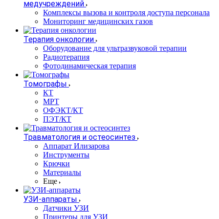
медучреждений
Комплексы вызова и контроля доступа персонала
Мониторинг медицинских газов
Терапия онкологии
Оборудование для ультразвуковой терапии
Радиотерапия
Фотодинамическая терапия
Томографы
КТ
МРТ
ОФЭКТ/КТ
ПЭТ/КТ
Травматология и остеосинтез
Аппарат Илизарова
Инструменты
Крючки
Материалы
Еще
УЗИ-аппараты
Датчики УЗИ
Принтеры для УЗИ