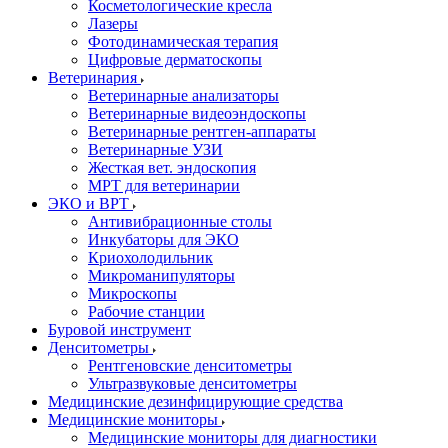
Косметологические кресла
Лазеры
Фотодинамическая терапия
Цифровые дерматоскопы
Ветеринария
Ветеринарные анализаторы
Ветеринарные видеоэндоскопы
Ветеринарные рентген-аппараты
Ветеринарные УЗИ
Жесткая вет. эндоскопия
МРТ для ветеринарии
ЭКО и ВРТ
Антивибрационные столы
Инкубаторы для ЭКО
Криохолодильник
Микроманипуляторы
Микроскопы
Рабочие станции
Буровой инструмент
Денситометры
Рентгеновские денситометры
Ультразвуковые денситометры
Медицинские дезинфицирующие средства
Медицинские мониторы
Медицинские мониторы для диагностики