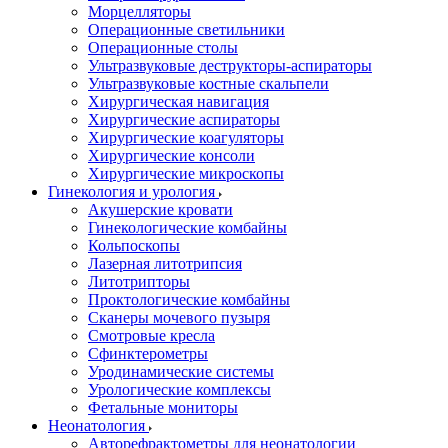
Морцелляторы
Операционные светильники
Операционные столы
Ультразвуковые деструкторы-аспираторы
Ультразвуковые костные скальпели
Хирургическая навигация
Хирургические аспираторы
Хирургические коагуляторы
Хирургические консоли
Хирургические микроскопы
Гинекология и урология
Акушерские кровати
Гинекологические комбайны
Кольпоскопы
Лазерная литотрипсия
Литотрипторы
Проктологические комбайны
Сканеры мочевого пузыря
Смотровые кресла
Сфинктерометры
Уродинамические системы
Урологические комплексы
Фетальные мониторы
Неонатология
Авторефрактометры для неонатологии