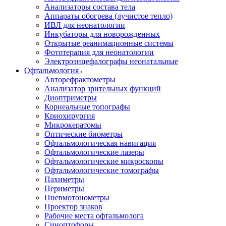
Анализаторы состава тела
Аппараты обогрева (лучистое тепло)
ИВЛ для неонатологии
Инкубаторы для новорожденных
Открытые реанимационные системы
Фототерапия для неонатологии
Электроэнцефалографы неонатальные
Офтальмология
Авторефрактометры
Анализатор зрительных функций
Диоптриметры
Корнеальные топографы
Криохирургия
Микрокератомы
Оптические биометры
Офтальмологическая навигация
Офтальмологические лазеры
Офтальмологические микроскопы
Офтальмологические томографы
Пахиметры
Периметры
Пневмотонометры
Проектор знаков
Рабочие места офтальмолога
Синоптофоры