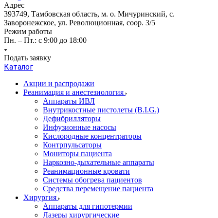
Адрес
393749, Тамбовская область, м. о. Мичуринский, с.
Заворонежское, ул. Революционная, соор. 3/5
Режим работы
Пн. – Пт.: с 9:00 до 18:00
Подать заявку
Каталог
Акции и распродажи
Реанимация и анестезиология
Аппараты ИВЛ
Внутрикостные пистолеты (B.I.G.)
Дефибрилляторы
Инфузионные насосы
Кислородные концентраторы
Контрпульсаторы
Мониторы пациента
Наркозно-дыхательные аппараты
Реанимационные кровати
Системы обогрева пациентов
Средства перемещение пациента
Хирургия
Аппараты для гипотермии
Лазеры хирургические