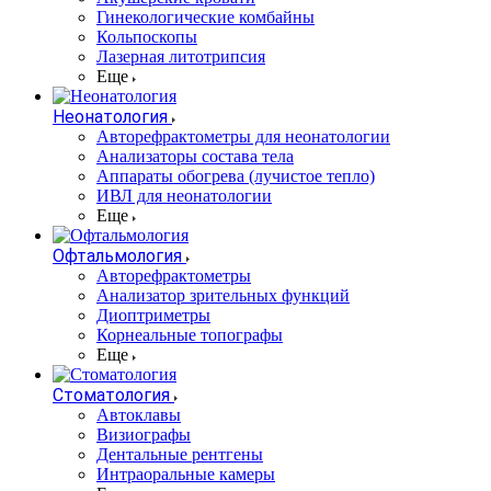
Гинекологические комбайны
Кольпоскопы
Лазерная литотрипсия
Еще
Неонатология
Авторефрактометры для неонатологии
Анализаторы состава тела
Аппараты обогрева (лучистое тепло)
ИВЛ для неонатологии
Еще
Офтальмология
Авторефрактометры
Анализатор зрительных функций
Диоптриметры
Корнеальные топографы
Еще
Стоматология
Автоклавы
Визиографы
Дентальные рентгены
Интраоральные камеры