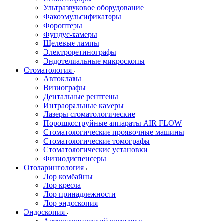
Ультразвуковое оборудование
Факоэмульсификаторы
Фороптеры
Фундус-камеры
Щелевые лампы
Электроретинографы
Эндотелиальные микроскопы
Стоматология
Автоклавы
Визиографы
Дентальные рентгены
Интраоральные камеры
Лазеры стоматологические
Порошкоструйные аппараты AIR FLOW
Стоматологические проявочные машины
Стоматологические томографы
Стоматологические установки
Физиодиспенсеры
Отоларингология
Лор комбайны
Лор кресла
Лор принадлежности
Лор эндоскопия
Эндоскопия
Артроскопический комплекс