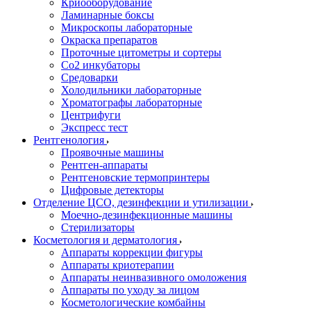
Криооборудование
Ламинарные боксы
Микроскопы лабораторные
Окраска препаратов
Проточные цитометры и сортеры
Со2 инкубаторы
Средоварки
Холодильники лабораторные
Хроматографы лабораторные
Центрифуги
Экспресс тест
Рентгенология
Проявочные машины
Рентген-аппараты
Рентгеновские термопринтеры
Цифровые детекторы
Отделение ЦСО, дезинфекции и утилизации
Моечно-дезинфекционные машины
Стерилизаторы
Косметология и дерматология
Аппараты коррекции фигуры
Аппараты криотерапии
Аппараты неинвазивного омоложения
Аппараты по уходу за лицом
Косметологические комбайны