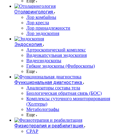
Еще
Отоларингология
Лор комбайны
Лор кресла
Лор принадлежности
Лор эндоскопия
Эндоскопия
Артроскопический комплекс
Видеокапсульная эндоскопия
Видеоэндоскопы
Гибкие эндоскопы (Фиброcкопы)
Еще
Функциональная диагностика
Анализаторы состава тела
Биологическая обратная связь (БОС)
Комплексы суточного мониторирования
(Холтеры)
Метаболографы
Еще
Физиотерапия и реабилитация
CPAP