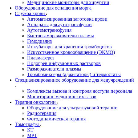
Медицинские мониторы для хирургии
Оборудование для оснащения морга
Служба крови
Автоматизированная заготовка крови
Аппараты для аутотрансфузии
Аутогемотрансфузия
Быстрозамораживатели плазмы
Гемодиализ
Инкубаторы для хранения тромбоцитов
Искусственное кровообращение (ЭКМО)
Плазмаферез
Подогрев инфузионных растворов
Размораживатели плазмы
Тромбомиксеры (аджитаторы) и термостаты
Специализированное оборудование для медучреждений
Комплексы вызова и контроля доступа персонала
Мониторинг медицинских газов
Терапия онкологии
Оборудование для ультразвуковой терапии
Радиотерапия
Фотодинамическая терапия
Томографы
КТ
МРТ