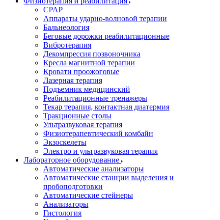
Физиотерапия и реабилитация
CPAP
Аппараты ударно-волновой терапии
Бальнеология
Беговые дорожки реабилитационные
Вибротерапия
Декомпрессия позвоночника
Кресла магнитной терапии
Кровати проожоговые
Лазерная терапия
Подъемник медицинский
Реабилитационные тренажеры
Текар терапия, контактная диатермия
Тракционные столы
Ультразвуковая терапия
Физиотерапевтический комбайн
Экзоскелеты
Электро и ультразвуковая терапия
Лабораторное оборудование
Автоматические анализаторы
Автоматические станции выделения и
пробоподготовки
Автоматические стейнеры
Анализаторы
Гистология