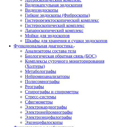
Видеокапсульная эндоскопия
Видеоэндоскопы
Гибкие эндоскопы (Фиброcкопы)
Гистерорезектоскопический комплекс
Гистероскопический комплекс
Лапароскопический комплекс
Мойки для эндоскопов
Шкафы для хранения и сушки эндоскопов
Функциональная диагностика
Анализаторы состава тела
Биологическая обратная связь (БОС)
Комплексы суточного мониторирования
(Холтеры)
Метаболографы
Нейромиоанализаторы
Полисомнографы
Реографы
Спирографы и спирометры
Стресс-системы
Сфигмометры
Электрокардиографы
Электронейромиографы
Электроэнцефалографы
Эхоэнцефалоскопы