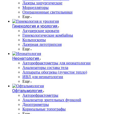
Лазеры хирургические
Морцелляторы
Операционные светильники
Еще
Гинекология и урология
Акушерские кровати
Гинекологические комбайны
Кольпоскопы
Лазерная литотрипсия
Еще
Неонатология
Авторефрактометры для неонатологии
Анализаторы состава тела
Аппараты обогрева (лучистое тепло)
ИВЛ для неонатологии
Еще
Офтальмология
Авторефрактометры
Анализатор зрительных функций
Диоптриметры
Корнеальные топографы
Еще