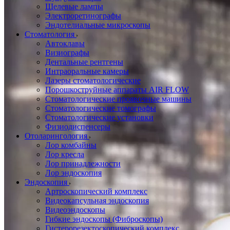
Щелевые лампы
Электроретинографы
Эндотелиальные микроскопы
Стоматология
Автоклавы
Визиографы
Дентальные рентгены
Интраоральные камеры
Лазеры стоматологические
Порошкоструйные аппараты AIR FLOW
Стоматологические проявочные машины
Стоматологические томографы
Стоматологические установки
Физиодиспенсеры
Отоларингология
Лор комбайны
Лор кресла
Лор принадлежности
Лор эндоскопия
Эндоскопия
Артроскопический комплекс
Видеокапсульная эндоскопия
Видеоэндоскопы
Гибкие эндоскопы (Фиброcкопы)
Гистерорезектоскопический комплекс