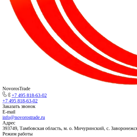
NovorosTrade
+7 495 818-63-02
+7 495 818-63-02
Заказать звонок
E-mail
info@novorostrade.ru
Адрес
393749, Тамбовская область, м. о. Мичуринский, с. Заворонежск
Режим работы