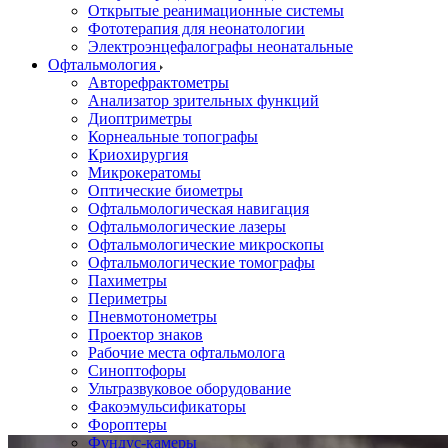
Открытые реанимационные системы
Фототерапия для неонатологии
Электроэнцефалографы неонатальные
Офтальмология
Авторефрактометры
Анализатор зрительных функций
Диоптриметры
Корнеальные топографы
Криохирургия
Микрокератомы
Оптические биометры
Офтальмологическая навигация
Офтальмологические лазеры
Офтальмологические микроскопы
Офтальмологические томографы
Пахиметры
Периметры
Пневмотонометры
Проектор знаков
Рабочие места офтальмолога
Синоптофоры
Ультразвуковое оборудование
Факоэмульсификаторы
Фороптеры
Фундус-камеры