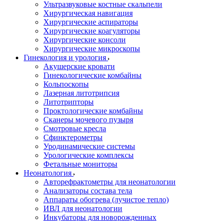
Ультразвуковые костные скальпели
Хирургическая навигация
Хирургические аспираторы
Хирургические коагуляторы
Хирургические консоли
Хирургические микроскопы
Гинекология и урология
Акушерские кровати
Гинекологические комбайны
Кольпоскопы
Лазерная литотрипсия
Литотрипторы
Проктологические комбайны
Сканеры мочевого пузыря
Смотровые кресла
Сфинктерометры
Уродинамические системы
Урологические комплексы
Фетальные мониторы
Неонатология
Авторефрактометры для неонатологии
Анализаторы состава тела
Аппараты обогрева (лучистое тепло)
ИВЛ для неонатологии
Инкубаторы для новорожденных