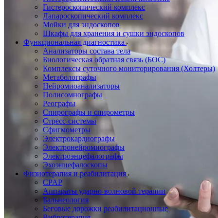
Гистероскопический комплекс
Лапароскопический комплекс
Мойки для эндоскопов
Шкафы для хранения и сушки эндоскопов
Функциональная диагностика
Анализаторы состава тела
Биологическая обратная связь (БОС)
Комплексы суточного мониторирования (Холтеры)
Метаболографы
Нейромиоанализаторы
Полисомнографы
Реографы
Спирографы и спирометры
Стресс-системы
Сфигмометры
Электрокардиографы
Электронейромиографы
Электроэнцефалографы
Эхоэнцефалоскопы
Физиотерапия и реабилитация
CPAP
Аппараты ударно-волновой терапии
Бальнеология
Беговые дорожки реабилитационные
Вибротерапия