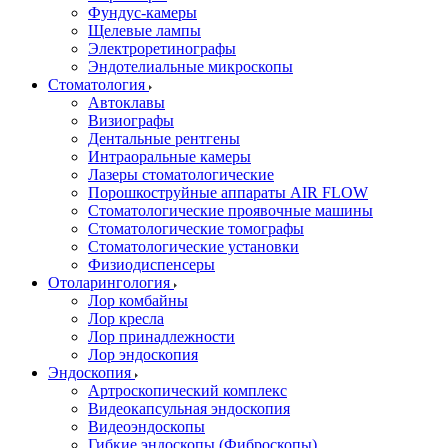
Фундус-камеры
Щелевые лампы
Электроретинографы
Эндотелиальные микроскопы
Стоматология
Автоклавы
Визиографы
Дентальные рентгены
Интраоральные камеры
Лазеры стоматологические
Порошкоструйные аппараты AIR FLOW
Стоматологические проявочные машины
Стоматологические томографы
Стоматологические установки
Физиодиспенсеры
Отоларингология
Лор комбайны
Лор кресла
Лор принадлежности
Лор эндоскопия
Эндоскопия
Артроскопический комплекс
Видеокапсульная эндоскопия
Видеоэндоскопы
Гибкие эндоскопы (Фиброcкопы)