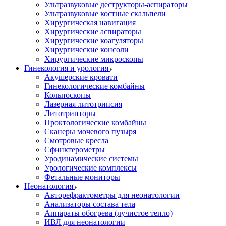
Ультразвуковые деструкторы-аспираторы
Ультразвуковые костные скальпели
Хирургическая навигация
Хирургические аспираторы
Хирургические коагуляторы
Хирургические консоли
Хирургические микроскопы
Гинекология и урология
Акушерские кровати
Гинекологические комбайны
Кольпоскопы
Лазерная литотрипсия
Литотрипторы
Проктологические комбайны
Сканеры мочевого пузыря
Смотровые кресла
Сфинктерометры
Уродинамические системы
Урологические комплексы
Фетальные мониторы
Неонатология
Авторефрактометры для неонатологии
Анализаторы состава тела
Аппараты обогрева (лучистое тепло)
ИВЛ для неонатологии