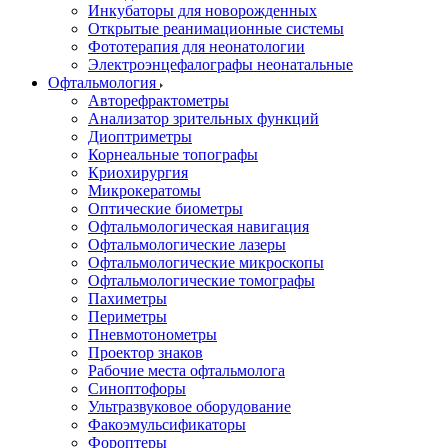
Инкубаторы для новорожденных
Открытые реанимационные системы
Фототерапия для неонатологии
Электроэнцефалографы неонатальные
Офтальмология
Авторефрактометры
Анализатор зрительных функций
Диоптриметры
Корнеальные топографы
Криохирургия
Микрокератомы
Оптические биометры
Офтальмологическая навигация
Офтальмологические лазеры
Офтальмологические микроскопы
Офтальмологические томографы
Пахиметры
Периметры
Пневмотонометры
Проектор знаков
Рабочие места офтальмолога
Синоптофоры
Ультразвуковое оборудование
Факоэмульсификаторы
Фороптеры