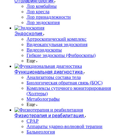
Отоларингология
Лор комбайны
Лор кресла
Лор принадлежности
Лор эндоскопия
Эндоскопия
Артроскопический комплекс
Видеокапсульная эндоскопия
Видеоэндоскопы
Гибкие эндоскопы (Фиброcкопы)
Еще
Функциональная диагностика
Анализаторы состава тела
Биологическая обратная связь (БОС)
Комплексы суточного мониторирования
(Холтеры)
Метаболографы
Еще
Физиотерапия и реабилитация
CPAP
Аппараты ударно-волновой терапии
Бальнеология