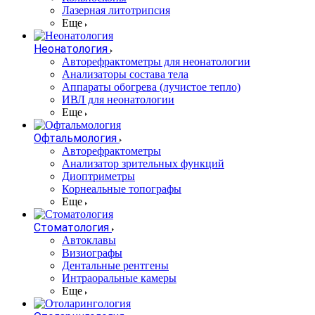
Лазерная литотрипсия
Еще
Неонатология
Авторефрактометры для неонатологии
Анализаторы состава тела
Аппараты обогрева (лучистое тепло)
ИВЛ для неонатологии
Еще
Офтальмология
Авторефрактометры
Анализатор зрительных функций
Диоптриметры
Корнеальные топографы
Еще
Стоматология
Автоклавы
Визиографы
Дентальные рентгены
Интраоральные камеры
Еще