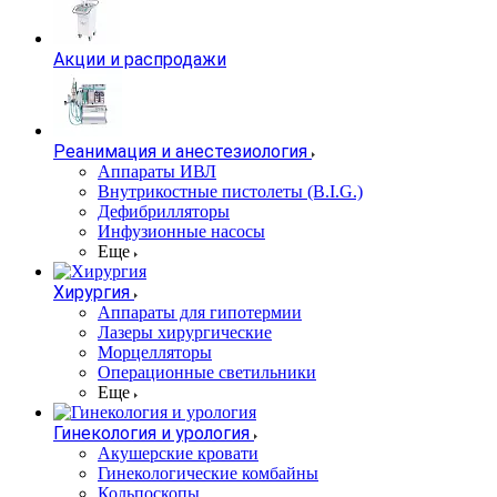
Акции и распродажи
Реанимация и анестезиология
Аппараты ИВЛ
Внутрикостные пистолеты (B.I.G.)
Дефибрилляторы
Инфузионные насосы
Еще
Хирургия
Аппараты для гипотермии
Лазеры хирургические
Морцелляторы
Операционные светильники
Еще
Гинекология и урология
Акушерские кровати
Гинекологические комбайны
Кольпоскопы