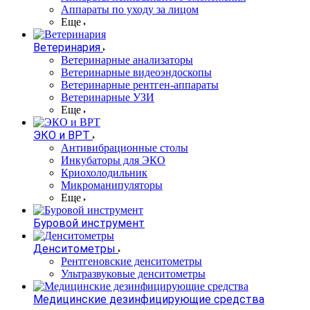
Аппараты по уходу за лицом
Еще
Ветеринария
Ветеринарные анализаторы
Ветеринарные видеоэндоскопы
Ветеринарные рентген-аппараты
Ветеринарные УЗИ
Еще
ЭКО и ВРТ
Антивибрационные столы
Инкубаторы для ЭКО
Криохолодильник
Микроманипуляторы
Еще
Буровой инструмент
Денситометры
Рентгеновские денситометры
Ультразвуковые денситометры
Медицинские дезинфицирующие средства