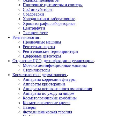
Окраска препаратов
Проточные цитометры и сортеры
Со2 инкубаторы
Средоварки
Холодильники лабораторные
Хроматографы лабораторные
Центрифуги
Экспресс тест
Рентгенология
Проявочные машины
Рентген-аппараты
Рентгеновские термопринтеры
Цифровые детекторы
Отделение ЦСО, дезинфекции и утилизации
Моечно-дезинфекционные машины
Стерилизаторы
Косметология и дерматология
Аппараты коррекции фигуры
Аппараты криотерапии
Аппараты неинвазивного омоложения
Аппараты по уходу за лицом
Косметологические комбайны
Косметологические кресла
Лазеры
Фотодинамическая терапия