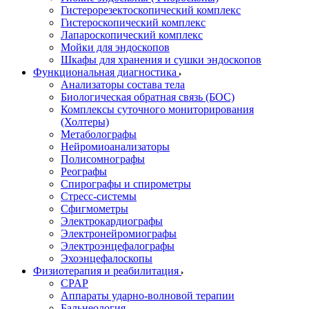
Гистерорезектоскопический комплекс
Гистероскопический комплекс
Лапароскопический комплекс
Мойки для эндоскопов
Шкафы для хранения и сушки эндоскопов
Функциональная диагностика
Анализаторы состава тела
Биологическая обратная связь (БОС)
Комплексы суточного мониторирования
(Холтеры)
Метаболографы
Нейромиоанализаторы
Полисомнографы
Реографы
Спирографы и спирометры
Стресс-системы
Сфигмометры
Электрокардиографы
Электронейромиографы
Электроэнцефалографы
Эхоэнцефалоскопы
Физиотерапия и реабилитация
CPAP
Аппараты ударно-волновой терапии
Бальнеология