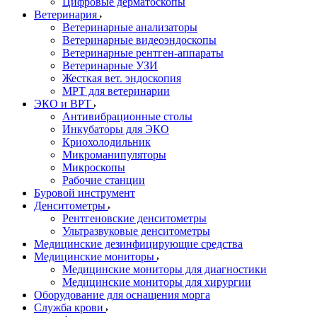
Цифровые дерматоскопы
Ветеринария
Ветеринарные анализаторы
Ветеринарные видеоэндоскопы
Ветеринарные рентген-аппараты
Ветеринарные УЗИ
Жесткая вет. эндоскопия
МРТ для ветеринарии
ЭКО и ВРТ
Антивибрационные столы
Инкубаторы для ЭКО
Криохолодильник
Микроманипуляторы
Микроскопы
Рабочие станции
Буровой инструмент
Денситометры
Рентгеновские денситометры
Ультразвуковые денситометры
Медицинские дезинфицирующие средства
Медицинские мониторы
Медицинские мониторы для диагностики
Медицинские мониторы для хирургии
Оборудование для оснащения морга
Служба крови