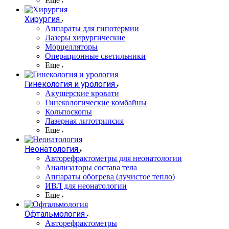
Еще
Хирургия
Аппараты для гипотермии
Лазеры хирургические
Морцелляторы
Операционные светильники
Еще
Гинекология и урология
Акушерские кровати
Гинекологические комбайны
Кольпоскопы
Лазерная литотрипсия
Еще
Неонатология
Авторефрактометры для неонатологии
Анализаторы состава тела
Аппараты обогрева (лучистое тепло)
ИВЛ для неонатологии
Еще
Офтальмология
Авторефрактометры