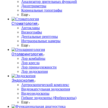
Анализатор зрительных функций
Диоптриметры
Корнеальные топографы
Еще
Стоматология
Автоклавы
Визиографы
Дентальные рентгены
Интраоральные камеры
Еще
Отоларингология
Лор комбайны
Лор кресла
Лор принадлежности
Лор эндоскопия
Эндоскопия
Артроскопический комплекс
Видеокапсульная эндоскопия
Видеоэндоскопы
Гибкие эндоскопы (Фиброcкопы)
Еще