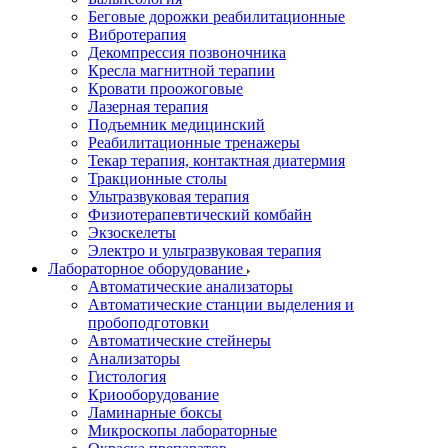
Беговые дорожки реабилитационные
Вибротерапия
Декомпрессия позвоночника
Кресла магнитной терапии
Кровати проожоговые
Лазерная терапия
Подъемник медицинский
Реабилитационные тренажеры
Текар терапия, контактная диатермия
Тракционные столы
Ультразвуковая терапия
Физиотерапевтический комбайн
Экзоскелеты
Электро и ультразвуковая терапия
Лабораторное оборудование
Автоматические анализаторы
Автоматические станции выделения и
пробоподготовки
Автоматические стейнеры
Анализаторы
Гистология
Криооборудование
Ламинарные боксы
Микроскопы лабораторные