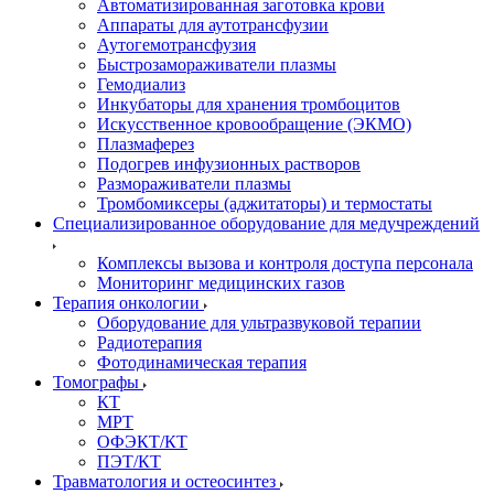
Автоматизированная заготовка крови
Аппараты для аутотрансфузии
Аутогемотрансфузия
Быстрозамораживатели плазмы
Гемодиализ
Инкубаторы для хранения тромбоцитов
Искусственное кровообращение (ЭКМО)
Плазмаферез
Подогрев инфузионных растворов
Размораживатели плазмы
Тромбомиксеры (аджитаторы) и термостаты
Специализированное оборудование для медучреждений
Комплексы вызова и контроля доступа персонала
Мониторинг медицинских газов
Терапия онкологии
Оборудование для ультразвуковой терапии
Радиотерапия
Фотодинамическая терапия
Томографы
КТ
МРТ
ОФЭКТ/КТ
ПЭТ/КТ
Травматология и остеосинтез