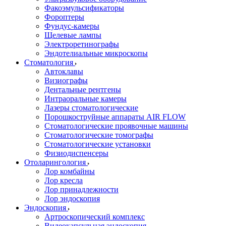
Факоэмульсификаторы
Фороптеры
Фундус-камеры
Щелевые лампы
Электроретинографы
Эндотелиальные микроскопы
Стоматология
Автоклавы
Визиографы
Дентальные рентгены
Интраоральные камеры
Лазеры стоматологические
Порошкоструйные аппараты AIR FLOW
Стоматологические проявочные машины
Стоматологические томографы
Стоматологические установки
Физиодиспенсеры
Отоларингология
Лор комбайны
Лор кресла
Лор принадлежности
Лор эндоскопия
Эндоскопия
Артроскопический комплекс
Видеокапсульная эндоскопия