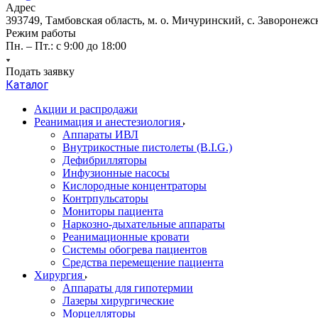
Адрес
393749, Тамбовская область, м. о. Мичуринский, с. Заворонежск
Режим работы
Пн. – Пт.: с 9:00 до 18:00
Подать заявку
Каталог
Акции и распродажи
Реанимация и анестезиология
Аппараты ИВЛ
Внутрикостные пистолеты (B.I.G.)
Дефибрилляторы
Инфузионные насосы
Кислородные концентраторы
Контрпульсаторы
Мониторы пациента
Наркозно-дыхательные аппараты
Реанимационные кровати
Системы обогрева пациентов
Средства перемещение пациента
Хирургия
Аппараты для гипотермии
Лазеры хирургические
Морцелляторы