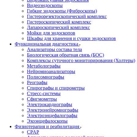
Видеоэндоскопы
Гибкие эндоскопы (Фиброcкопы)
Гистерорезектоскопический комплекс
Гистероскопический комплекс
Лапароскопический комплекс
Мойки для эндоскопов
Шкафы для хранения и сушки эндоскопов
Функциональная диагностика
Анализаторы состава тела
Биологическая обратная связь (БОС)
Комплексы суточного мониторирования (Холтеры)
Метаболографы
Нейромиоанализаторы
Полисомнографы
Реографы
Спирографы и спирометры
Стресс-системы
Сфигмометры
Электрокардиографы
Электронейромиографы
Электроэнцефалографы
Эхоэнцефалоскопы
Физиотерапия и реабилитация
CPAP