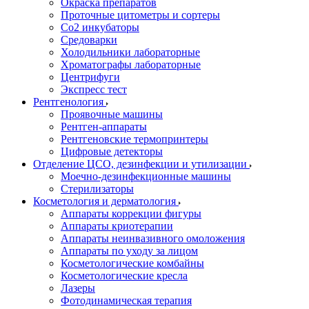
Окраска препаратов
Проточные цитометры и сортеры
Со2 инкубаторы
Средоварки
Холодильники лабораторные
Хроматографы лабораторные
Центрифуги
Экспресс тест
Рентгенология
Проявочные машины
Рентген-аппараты
Рентгеновские термопринтеры
Цифровые детекторы
Отделение ЦСО, дезинфекции и утилизации
Моечно-дезинфекционные машины
Стерилизаторы
Косметология и дерматология
Аппараты коррекции фигуры
Аппараты криотерапии
Аппараты неинвазивного омоложения
Аппараты по уходу за лицом
Косметологические комбайны
Косметологические кресла
Лазеры
Фотодинамическая терапия