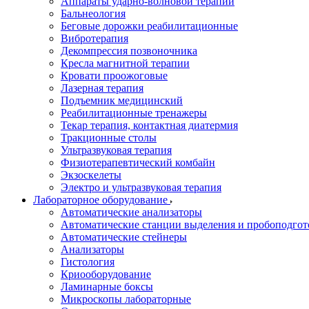
Аппараты ударно-волновой терапии
Бальнеология
Беговые дорожки реабилитационные
Вибротерапия
Декомпрессия позвоночника
Кресла магнитной терапии
Кровати проожоговые
Лазерная терапия
Подъемник медицинский
Реабилитационные тренажеры
Текар терапия, контактная диатермия
Тракционные столы
Ультразвуковая терапия
Физиотерапевтический комбайн
Экзоскелеты
Электро и ультразвуковая терапия
Лабораторное оборудование
Автоматические анализаторы
Автоматические станции выделения и пробоподгот
Автоматические стейнеры
Анализаторы
Гистология
Криооборудование
Ламинарные боксы
Микроскопы лабораторные