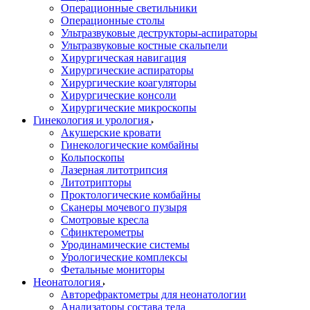
Операционные светильники
Операционные столы
Ультразвуковые деструкторы-аспираторы
Ультразвуковые костные скальпели
Хирургическая навигация
Хирургические аспираторы
Хирургические коагуляторы
Хирургические консоли
Хирургические микроскопы
Гинекология и урология
Акушерские кровати
Гинекологические комбайны
Кольпоскопы
Лазерная литотрипсия
Литотрипторы
Проктологические комбайны
Сканеры мочевого пузыря
Смотровые кресла
Сфинктерометры
Уродинамические системы
Урологические комплексы
Фетальные мониторы
Неонатология
Авторефрактометры для неонатологии
Анализаторы состава тела