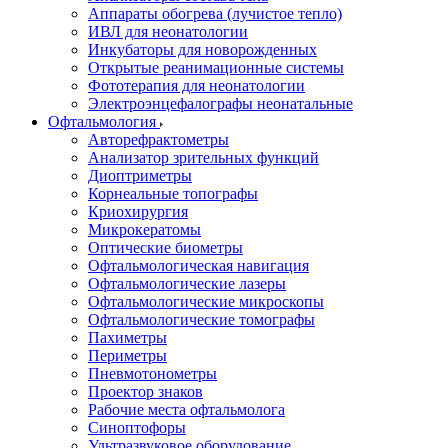
Аппараты обогрева (лучистое тепло)
ИВЛ для неонатологии
Инкубаторы для новорожденных
Открытые реанимационные системы
Фототерапия для неонатологии
Электроэнцефалографы неонатальные
Офтальмология
Авторефрактометры
Анализатор зрительных функций
Диоптриметры
Корнеальные топографы
Криохирургия
Микрокератомы
Оптические биометры
Офтальмологическая навигация
Офтальмологические лазеры
Офтальмологические микроскопы
Офтальмологические томографы
Пахиметры
Периметры
Пневмотонометры
Проектор знаков
Рабочие места офтальмолога
Синоптофоры
Ультразвуковое оборудование