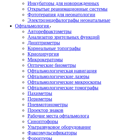
Инкубаторы для новорожденных
Открытые реанимационные системы
Фототерапия для неонатологии
Электроэнцефалографы неонатальные
Офтальмология
Авторефрактометры
Анализатор зрительных функций
Диоптриметры
Корнеальные топографы
Криохирургия
Микрокератомы
Оптические биометры
Офтальмологическая навигация
Офтальмологические лазеры
Офтальмологические микроскопы
Офтальмологические томографы
Пахиметры
Периметры
Пневмотонометры
Проектор знаков
Рабочие места офтальмолога
Синоптофоры
Ультразвуковое оборудование
Факоэмульсификаторы
Фороптеры