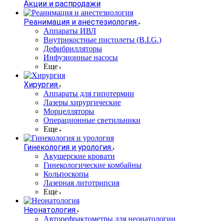
Акции и распродажи
Реанимация и анестезиология
Аппараты ИВЛ
Внутрикостные пистолеты (B.I.G.)
Дефибрилляторы
Инфузионные насосы
Еще
Хирургия
Аппараты для гипотермии
Лазеры хирургические
Морцелляторы
Операционные светильники
Еще
Гинекология и урология
Акушерские кровати
Гинекологические комбайны
Кольпоскопы
Лазерная литотрипсия
Еще
Неонатология
Авторефрактометры для неонатологии