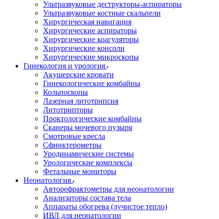
Ультразвуковые деструкторы-аспираторы
Ультразвуковые костные скальпели
Хирургическая навигация
Хирургические аспираторы
Хирургические коагуляторы
Хирургические консоли
Хирургические микроскопы
Гинекология и урология
Акушерские кровати
Гинекологические комбайны
Кольпоскопы
Лазерная литотрипсия
Литотрипторы
Проктологические комбайны
Сканеры мочевого пузыря
Смотровые кресла
Сфинктерометры
Уродинамические системы
Урологические комплексы
Фетальные мониторы
Неонатология
Авторефрактометры для неонатологии
Анализаторы состава тела
Аппараты обогрева (лучистое тепло)
ИВЛ для неонатологии