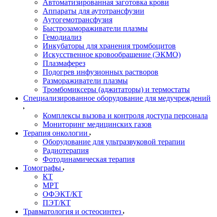
Автоматизированная заготовка крови
Аппараты для аутотрансфузии
Аутогемотрансфузия
Быстрозамораживатели плазмы
Гемодиализ
Инкубаторы для хранения тромбоцитов
Искусственное кровообращение (ЭКМО)
Плазмаферез
Подогрев инфузионных растворов
Размораживатели плазмы
Тромбомиксеры (аджитаторы) и термостаты
Специализированное оборудование для медучреждений
Комплексы вызова и контроля доступа персонала
Мониторинг медицинских газов
Терапия онкологии
Оборудование для ультразвуковой терапии
Радиотерапия
Фотодинамическая терапия
Томографы
КТ
МРТ
ОФЭКТ/КТ
ПЭТ/КТ
Травматология и остеосинтез