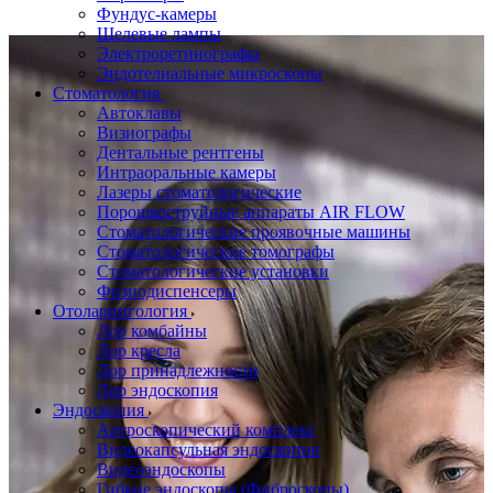
Фундус-камеры
Щелевые лампы
Электроретинографы
Эндотелиальные микроскопы
Стоматология
Автоклавы
Визиографы
Дентальные рентгены
Интраоральные камеры
Лазеры стоматологические
Порошкоструйные аппараты AIR FLOW
Стоматологические проявочные машины
Стоматологические томографы
Стоматологические установки
Физиодиспенсеры
Отоларингология
Лор комбайны
Лор кресла
Лор принадлежности
Лор эндоскопия
Эндоскопия
Артроскопический комплекс
Видеокапсульная эндоскопия
Видеоэндоскопы
Гибкие эндоскопы (Фиброcкопы)