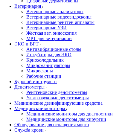
Цифровые дерматоскопы
Ветеринария
Ветеринарные анализаторы
Ветеринарные видеоэндоскопы
Ветеринарные рентген-аппараты
Ветеринарные УЗИ
Жесткая вет. эндоскопия
МРТ для ветеринарии
ЭКО и ВРТ
Антивибрационные столы
Инкубаторы для ЭКО
Криохолодильник
Микроманипуляторы
Микроскопы
Рабочие станции
Буровой инструмент
Денситометры
Рентгеновские денситометры
Ультразвуковые денситометры
Медицинские дезинфицирующие средства
Медицинские мониторы
Медицинские мониторы для диагностики
Медицинские мониторы для хирургии
Оборудование для оснащения морга
Служба крови