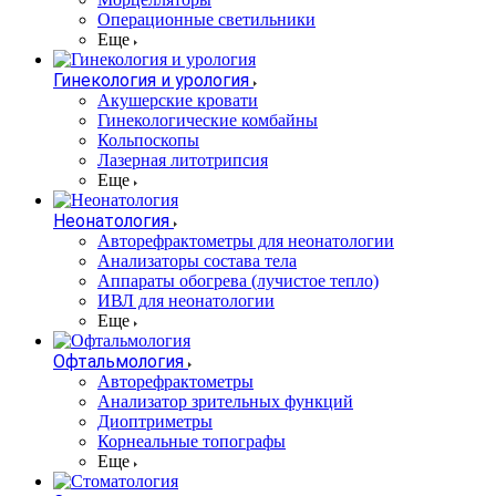
Операционные светильники
Еще
Гинекология и урология
Акушерские кровати
Гинекологические комбайны
Кольпоскопы
Лазерная литотрипсия
Еще
Неонатология
Авторефрактометры для неонатологии
Анализаторы состава тела
Аппараты обогрева (лучистое тепло)
ИВЛ для неонатологии
Еще
Офтальмология
Авторефрактометры
Анализатор зрительных функций
Диоптриметры
Корнеальные топографы
Еще