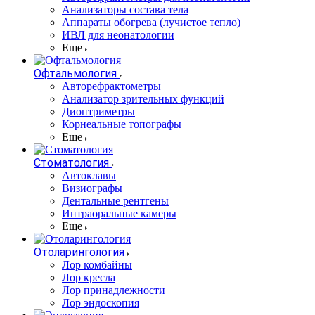
Анализаторы состава тела
Аппараты обогрева (лучистое тепло)
ИВЛ для неонатологии
Еще
Офтальмология
Авторефрактометры
Анализатор зрительных функций
Диоптриметры
Корнеальные топографы
Еще
Стоматология
Автоклавы
Визиографы
Дентальные рентгены
Интраоральные камеры
Еще
Отоларингология
Лор комбайны
Лор кресла
Лор принадлежности
Лор эндоскопия