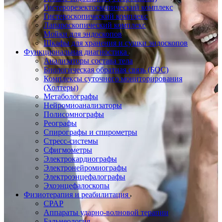
Гистерорезектоскопический комплекс
Гистероскопический комплекс
Лапароскопический комплекс
Мойки для эндоскопов
Шкафы для хранения и сушки эндоскопов
Функциональная диагностика
Анализаторы состава тела
Биологическая обратная связь (БОС)
Комплексы суточного мониторирования
(Холтеры)
Метаболографы
Нейромиоанализаторы
Полисомнографы
Реографы
Спирографы и спирометры
Стресс-системы
Сфигмометры
Электрокардиографы
Электронейромиографы
Электроэнцефалографы
Эхоэнцефалоскопы
Физиотерапия и реабилитация
CPAP
Аппараты ударно-волновой терапии
Бальнеология