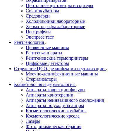
Окраска препаратов
Проточные цитометры и сортеры
Со2 инкубаторы
Средоварки
Холодильники лабораторные
Хроматографы лабораторные
Центрифуги
Экспресс тест
Рентгенология
Проявочные машины
Рентген-аппараты
Рентгеновские термопринтеры
Цифровые детекторы
Отделение ЦСО, дезинфекции и утилизации
Моечно-дезинфекционные машины
Стерилизаторы
Косметология и дерматология
Аппараты коррекции фигуры
Аппараты криотерапии
Аппараты неинвазивного омоложения
Аппараты по уходу за лицом
Косметологические комбайны
Косметологические кресла
Лазеры
Фотодинамическая терапия