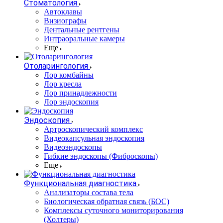
Стоматология
Автоклавы
Визиографы
Дентальные рентгены
Интраоральные камеры
Еще
Отоларингология
Лор комбайны
Лор кресла
Лор принадлежности
Лор эндоскопия
Эндоскопия
Артроскопический комплекс
Видеокапсульная эндоскопия
Видеоэндоскопы
Гибкие эндоскопы (Фиброcкопы)
Еще
Функциональная диагностика
Анализаторы состава тела
Биологическая обратная связь (БОС)
Комплексы суточного мониторирования
(Холтеры)