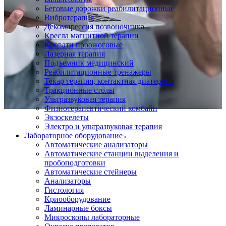
Беговые дорожки реабилитационные
Вибротерапия
Декомпрессия позвоночника
Кресла магнитной терапии
Кровати проожоговые
Лазерная терапия
Подъемник медицинский
Реабилитационные тренажеры
Текар терапия, контактная диатермия
Тракционные столы
Ультразвуковая терапия
Физиотерапевтический комбайн
Экзоскелеты
Электро и ультразвуковая терапия
Лабораторное оборудование
Автоматические анализаторы
Автоматические станции выделения и
пробоподготовки
Автоматические стейнеры
Анализаторы
Гистология
Криооборудование
Ламинарные боксы
Микроскопы лабораторные