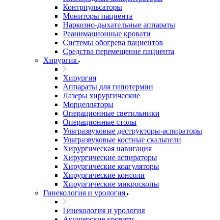
Контрпульсаторы
Мониторы пациента
Наркозно-дыхательные аппараты
Реанимационные кровати
Системы обогрева пациентов
Средства перемещение пациента
Хирургия
Хирургия
Аппараты для гипотермии
Лазеры хирургические
Морцелляторы
Операционные светильники
Операционные столы
Ультразвуковые деструкторы-аспираторы
Ультразвуковые костные скальпели
Хирургическая навигация
Хирургические аспираторы
Хирургические коагуляторы
Хирургические консоли
Хирургические микроскопы
Гинекология и урология
Гинекология и урология
Акушерские кровати