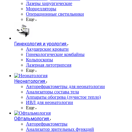
Лазеры хирургические
Морцелляторы
Операционные светильники
Еще
Гинекология и урология
Акушерские кровати
Гинекологические комбайны
Кольпоскопы
Лазерная литотрипсия
Еще
Неонатология
Авторефрактометры для неонатологии
Анализаторы состава тела
Аппараты обогрева (лучистое тепло)
ИВЛ для неонатологии
Еще
Офтальмология
Авторефрактометры
Анализатор зрительных функций