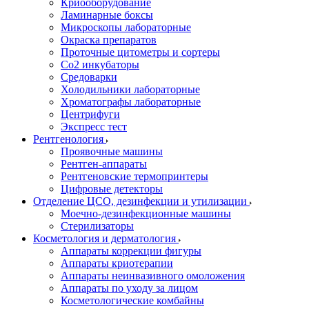
Криооборудование
Ламинарные боксы
Микроскопы лабораторные
Окраска препаратов
Проточные цитометры и сортеры
Со2 инкубаторы
Средоварки
Холодильники лабораторные
Хроматографы лабораторные
Центрифуги
Экспресс тест
Рентгенология
Проявочные машины
Рентген-аппараты
Рентгеновские термопринтеры
Цифровые детекторы
Отделение ЦСО, дезинфекции и утилизации
Моечно-дезинфекционные машины
Стерилизаторы
Косметология и дерматология
Аппараты коррекции фигуры
Аппараты криотерапии
Аппараты неинвазивного омоложения
Аппараты по уходу за лицом
Косметологические комбайны