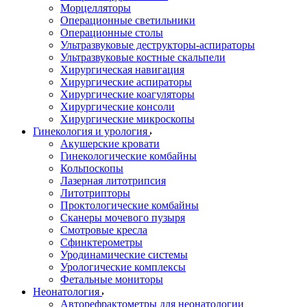
Морцелляторы
Операционные светильники
Операционные столы
Ультразвуковые деструкторы-аспираторы
Ультразвуковые костные скальпели
Хирургическая навигация
Хирургические аспираторы
Хирургические коагуляторы
Хирургические консоли
Хирургические микроскопы
Гинекология и урология
Акушерские кровати
Гинекологические комбайны
Кольпоскопы
Лазерная литотрипсия
Литотрипторы
Проктологические комбайны
Сканеры мочевого пузыря
Смотровые кресла
Сфинктерометры
Уродинамические системы
Урологические комплексы
Фетальные мониторы
Неонатология
Авторефрактометры для неонатологии