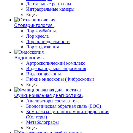
Дентальные рентгены
Интраоральные камеры
Еще
Отоларингология
Лор комбайны
Лор кресла
Лор принадлежности
Лор эндоскопия
Эндоскопия
Артроскопический комплекс
Видеокапсульная эндоскопия
Видеоэндоскопы
Гибкие эндоскопы (Фиброcкопы)
Еще
Функциональная диагностика
Анализаторы состава тела
Биологическая обратная связь (БОС)
Комплексы суточного мониторирования
(Холтеры)
Метаболографы
Еще