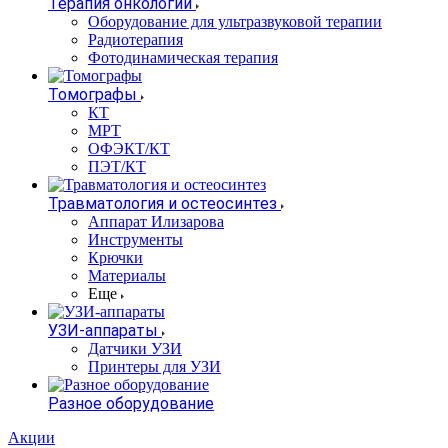
Терапия онкологии
Оборудование для ультразвуковой терапии
Радиотерапия
Фотодинамическая терапия
Томографы
КТ
МРТ
ОФЭКТ/КТ
ПЭТ/КТ
Травматология и остеосинтез
Аппарат Илизарова
Инструменты
Крючки
Материалы
Еще
УЗИ-аппараты
Датчики УЗИ
Принтеры для УЗИ
Разное оборудование
Акции