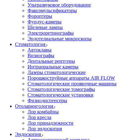
Ультразвуковое оборудование
Факоэмульсификаторы
Фороптеры
Фундус-камеры
Щелевые лампы
Электроретинографы
Эндотелиальные микроскопы
Стоматология
Автоклавы
Визиографы
Дентальные рентгены
Интраоральные камеры
Лазеры стоматологические
Порошкоструйные аппараты AIR FLOW
Стоматологические проявочные машины
Стоматологические томографы
Стоматологические установки
Физиодиспенсеры
Отоларингология
Лор комбайны
Лор кресла
Лор принадлежности
Лор эндоскопия
Эндоскопия
Артроскопический комплекс