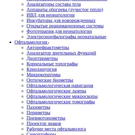
Анализаторы состава тела
Аппараты обогрева (лучистое тепло)
ИВЛ для неонатологии
Инкубаторы для новорожденных
Открытые реанимационные системы
Фототерапия для неонатологии
Электроэнцефалографы неонатальные
Офтальмология
Авторефрактометры
Анализатор зрительных функций
Диоптриметры
Корнеальные топографы
Криохирургия
Микрокератомы
Оптические биометры
Офтальмологическая навигация
Офтальмологические лазеры
Офтальмологические микроскопы
Офтальмологические томографы
Пахиметры
Периметры
Пневмотонометры
Проектор знаков
Рабочие места офтальмолога
Синоптофоры