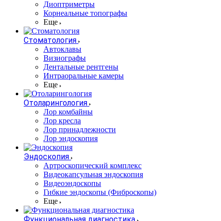
Диоптриметры
Корнеальные топографы
Еще
Стоматология
Автоклавы
Визиографы
Дентальные рентгены
Интраоральные камеры
Еще
Отоларингология
Лор комбайны
Лор кресла
Лор принадлежности
Лор эндоскопия
Эндоскопия
Артроскопический комплекс
Видеокапсульная эндоскопия
Видеоэндоскопы
Гибкие эндоскопы (Фиброcкопы)
Еще
Функциональная диагностика