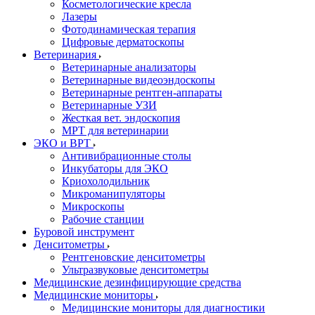
Косметологические кресла
Лазеры
Фотодинамическая терапия
Цифровые дерматоскопы
Ветеринария
Ветеринарные анализаторы
Ветеринарные видеоэндоскопы
Ветеринарные рентген-аппараты
Ветеринарные УЗИ
Жесткая вет. эндоскопия
МРТ для ветеринарии
ЭКО и ВРТ
Антивибрационные столы
Инкубаторы для ЭКО
Криохолодильник
Микроманипуляторы
Микроскопы
Рабочие станции
Буровой инструмент
Денситометры
Рентгеновские денситометры
Ультразвуковые денситометры
Медицинские дезинфицирующие средства
Медицинские мониторы
Медицинские мониторы для диагностики