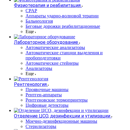
Физиотерапия и реабилитация
CPAP
Аппараты ударно-волновой терапии
Бальнеология
Беговые дорожки реабилитационные
Еще
Лабораторное оборудование
Автоматические анализаторы
Автоматические станции выделения и
пробоподготовки
Автоматические стейнеры
Анализаторы
Еще
Рентгенология
Проявочные машины
Рентген-аппараты
Рентгеновские термопринтеры
Цифровые детекторы
Отделение ЦСО, дезинфекции и утилизации
Моечно-дезинфекционные машины
Стерилизаторы