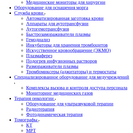
Медицинские мониторы для хирургии
Оборудование для оснащения морга
Служба крови
Автоматизированная заготовка крови
Аппараты для аутотрансфузии
Аутогемотрансфузия
Быстрозамораживатели плазмы
Гемодиализ
Инкубаторы для хранения тромбоцитов
Искусственное кровообращение (ЭКМО)
Плазмаферез
Подогрев инфузионных растворов
Размораживатели плазмы
Тромбомиксеры (аджитаторы) и термостаты
Специализированное оборудование для медучреждений
Комплексы вызова и контроля доступа персонала
Мониторинг медицинских газов
Терапия онкологии
Оборудование для ультразвуковой терапии
Радиотерапия
Фотодинамическая терапия
Томографы
КТ
МРТ