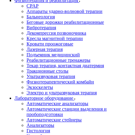
Физиотерапия и реабилитация
CPAP
Аппараты ударно-волновой терапии
Бальнеология
Беговые дорожки реабилитационные
Вибротерапия
Декомпрессия позвоночника
Кресла магнитной терапии
Кровати проожоговые
Лазерная терапия
Подъемник медицинский
Реабилитационные тренажеры
Текар терапия, контактная диатермия
Тракционные столы
Ультразвуковая терапия
Физиотерапевтический комбайн
Экзоскелеты
Электро и ультразвуковая терапия
Лабораторное оборудование
Автоматические анализаторы
Автоматические станции выделения и
пробоподготовки
Автоматические стейнеры
Анализаторы
Гистология