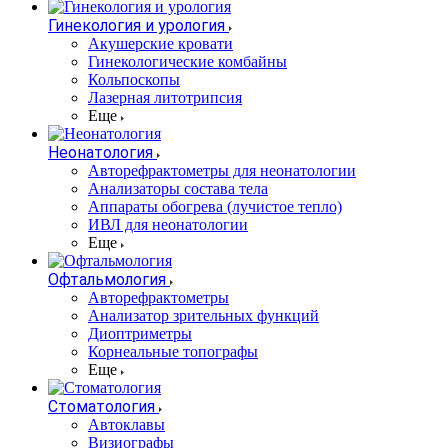
Гинекология и урология
Акушерские кровати
Гинекологические комбайны
Кольпоскопы
Лазерная литотрипсия
Еще
Неонатология
Авторефрактометры для неонатологии
Анализаторы состава тела
Аппараты обогрева (лучистое тепло)
ИВЛ для неонатологии
Еще
Офтальмология
Авторефрактометры
Анализатор зрительных функций
Диоптриметры
Корнеальные топографы
Еще
Стоматология
Автоклавы
Визиографы