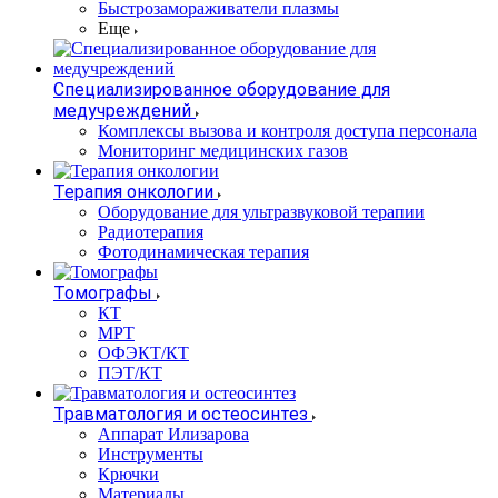
Быстрозамораживатели плазмы
Еще
Специализированное оборудование для
медучреждений
Комплексы вызова и контроля доступа персонала
Мониторинг медицинских газов
Терапия онкологии
Оборудование для ультразвуковой терапии
Радиотерапия
Фотодинамическая терапия
Томографы
КТ
МРТ
ОФЭКТ/КТ
ПЭТ/КТ
Травматология и остеосинтез
Аппарат Илизарова
Инструменты
Крючки
Материалы