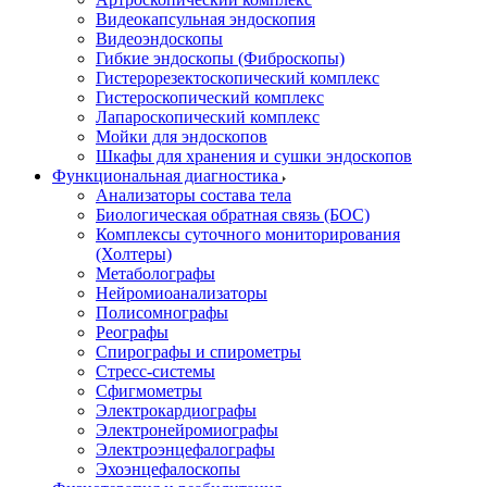
Видеокапсульная эндоскопия
Видеоэндоскопы
Гибкие эндоскопы (Фиброcкопы)
Гистерорезектоскопический комплекс
Гистероскопический комплекс
Лапароскопический комплекс
Мойки для эндоскопов
Шкафы для хранения и сушки эндоскопов
Функциональная диагностика
Анализаторы состава тела
Биологическая обратная связь (БОС)
Комплексы суточного мониторирования
(Холтеры)
Метаболографы
Нейромиоанализаторы
Полисомнографы
Реографы
Спирографы и спирометры
Стресс-системы
Сфигмометры
Электрокардиографы
Электронейромиографы
Электроэнцефалографы
Эхоэнцефалоскопы