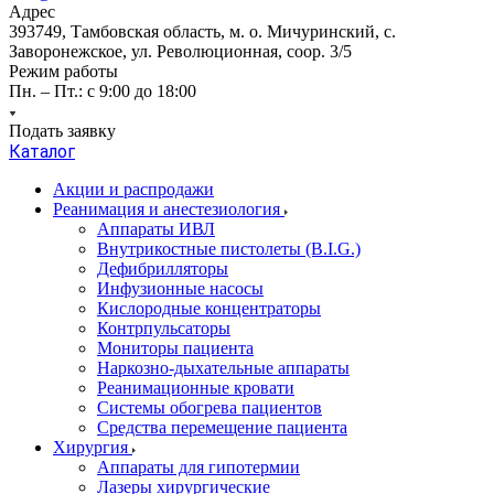
Адрес
393749, Тамбовская область, м. о. Мичуринский, с.
Заворонежское, ул. Революционная, соор. 3/5
Режим работы
Пн. – Пт.: с 9:00 до 18:00
Подать заявку
Каталог
Акции и распродажи
Реанимация и анестезиология
Аппараты ИВЛ
Внутрикостные пистолеты (B.I.G.)
Дефибрилляторы
Инфузионные насосы
Кислородные концентраторы
Контрпульсаторы
Мониторы пациента
Наркозно-дыхательные аппараты
Реанимационные кровати
Системы обогрева пациентов
Средства перемещение пациента
Хирургия
Аппараты для гипотермии
Лазеры хирургические