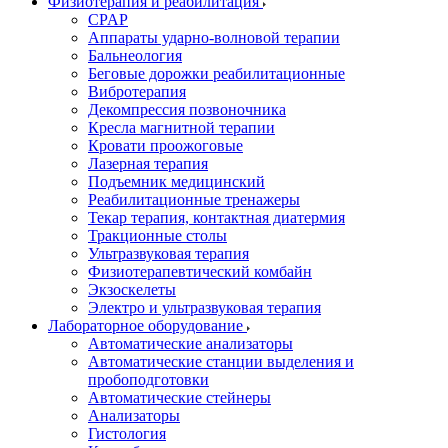
Физиотерапия и реабилитация
CPAP
Аппараты ударно-волновой терапии
Бальнеология
Беговые дорожки реабилитационные
Вибротерапия
Декомпрессия позвоночника
Кресла магнитной терапии
Кровати проожоговые
Лазерная терапия
Подъемник медицинский
Реабилитационные тренажеры
Текар терапия, контактная диатермия
Тракционные столы
Ультразвуковая терапия
Физиотерапевтический комбайн
Экзоскелеты
Электро и ультразвуковая терапия
Лабораторное оборудование
Автоматические анализаторы
Автоматические станции выделения и
пробоподготовки
Автоматические стейнеры
Анализаторы
Гистология