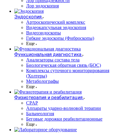
Лор принадлежности
Лор эндоскопия
Эндоскопия
Артроскопический комплекс
Видеокапсульная эндоскопия
Видеоэндоскопы
Гибкие эндоскопы (Фиброcкопы)
Еще
Функциональная диагностика
Анализаторы состава тела
Биологическая обратная связь (БОС)
Комплексы суточного мониторирования
(Холтеры)
Метаболографы
Еще
Физиотерапия и реабилитация
CPAP
Аппараты ударно-волновой терапии
Бальнеология
Беговые дорожки реабилитационные
Еще