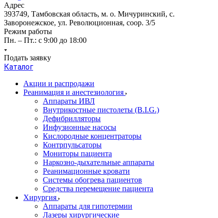
Адрес
393749, Тамбовская область, м. о. Мичуринский, с.
Заворонежское, ул. Революционная, соор. 3/5
Режим работы
Пн. – Пт.: с 9:00 до 18:00
Подать заявку
Каталог
Акции и распродажи
Реанимация и анестезиология
Аппараты ИВЛ
Внутрикостные пистолеты (B.I.G.)
Дефибрилляторы
Инфузионные насосы
Кислородные концентраторы
Контрпульсаторы
Мониторы пациента
Наркозно-дыхательные аппараты
Реанимационные кровати
Системы обогрева пациентов
Средства перемещение пациента
Хирургия
Аппараты для гипотермии
Лазеры хирургические