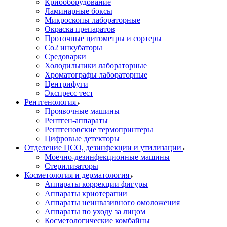
Криооборудование
Ламинарные боксы
Микроскопы лабораторные
Окраска препаратов
Проточные цитометры и сортеры
Со2 инкубаторы
Средоварки
Холодильники лабораторные
Хроматографы лабораторные
Центрифуги
Экспресс тест
Рентгенология
Проявочные машины
Рентген-аппараты
Рентгеновские термопринтеры
Цифровые детекторы
Отделение ЦСО, дезинфекции и утилизации
Моечно-дезинфекционные машины
Стерилизаторы
Косметология и дерматология
Аппараты коррекции фигуры
Аппараты криотерапии
Аппараты неинвазивного омоложения
Аппараты по уходу за лицом
Косметологические комбайны