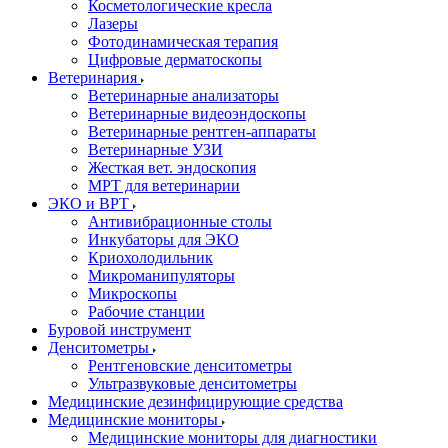
Косметологические кресла
Лазеры
Фотодинамическая терапия
Цифровые дерматоскопы
Ветеринария
Ветеринарные анализаторы
Ветеринарные видеоэндоскопы
Ветеринарные рентген-аппараты
Ветеринарные УЗИ
Жесткая вет. эндоскопия
МРТ для ветеринарии
ЭКО и ВРТ
Антивибрационные столы
Инкубаторы для ЭКО
Криохолодильник
Микроманипуляторы
Микроскопы
Рабочие станции
Буровой инструмент
Денситометры
Рентгеновские денситометры
Ультразвуковые денситометры
Медицинские дезинфицирующие средства
Медицинские мониторы
Медицинские мониторы для диагностики