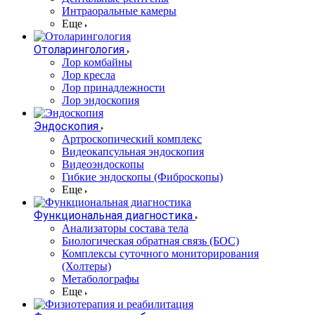
Интраоральные камеры
Еще
Отоларингология
Лор комбайны
Лор кресла
Лор принадлежности
Лор эндоскопия
Эндоскопия
Артроскопический комплекс
Видеокапсульная эндоскопия
Видеоэндоскопы
Гибкие эндоскопы (Фиброcкопы)
Еще
Функциональная диагностика
Анализаторы состава тела
Биологическая обратная связь (БОС)
Комплексы суточного мониторирования
(Холтеры)
Метаболографы
Еще