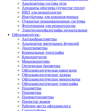
Анализаторы состава тела
Аппараты обогрева (лучистое тепло)
ИВЛ для неонатологии
Инкубаторы для новорожденных
Открытые реанимационные системы
Фототерапия для неонатологии
Электроэнцефалографы неонатальные
Офтальмология
Авторефрактометры
Анализатор зрительных функций
Диоптриметры
Корнеальные топографы
Криохирургия
Микрокератомы
Оптические биометры
Офтальмологическая навигация
Офтальмологические лазеры
Офтальмологические микроскопы
Офтальмологические томографы
Пахиметры
Периметры
Пневмотонометры
Проектор знаков
Рабочие места офтальмолога
Синоптофоры