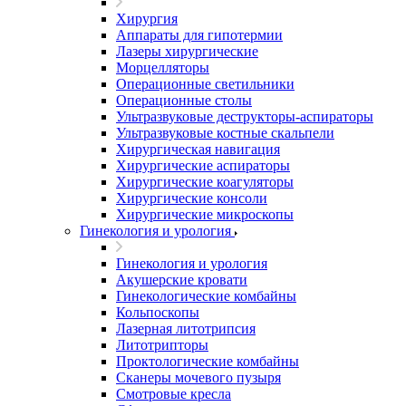
Хирургия
Аппараты для гипотермии
Лазеры хирургические
Морцелляторы
Операционные светильники
Операционные столы
Ультразвуковые деструкторы-аспираторы
Ультразвуковые костные скальпели
Хирургическая навигация
Хирургические аспираторы
Хирургические коагуляторы
Хирургические консоли
Хирургические микроскопы
Гинекология и урология
Гинекология и урология
Акушерские кровати
Гинекологические комбайны
Кольпоскопы
Лазерная литотрипсия
Литотрипторы
Проктологические комбайны
Сканеры мочевого пузыря
Смотровые кресла