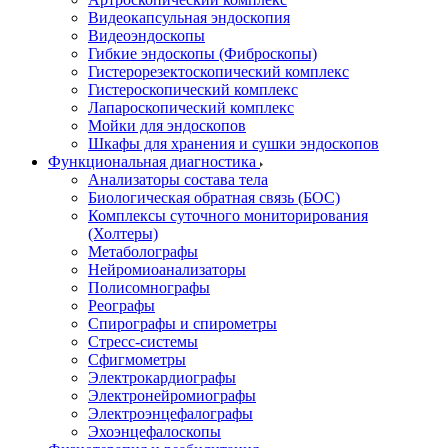
Видеокапсульная эндоскопия
Видеоэндоскопы
Гибкие эндоскопы (Фиброcкопы)
Гистерорезектоскопический комплекс
Гистероскопический комплекс
Лапароскопический комплекс
Мойки для эндоскопов
Шкафы для хранения и сушки эндоскопов
Функциональная диагностика
Анализаторы состава тела
Биологическая обратная связь (БОС)
Комплексы суточного мониторирования
(Холтеры)
Метаболографы
Нейромиоанализаторы
Полисомнографы
Реографы
Спирографы и спирометры
Стресс-системы
Сфигмометры
Электрокардиографы
Электронейромиографы
Электроэнцефалографы
Эхоэнцефалоскопы