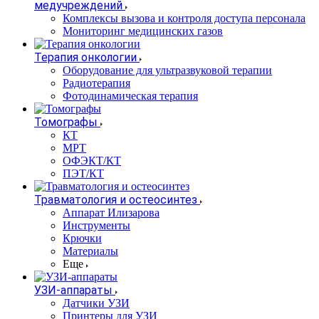
медучреждений
Комплексы вызова и контроля доступа персонала
Мониторинг медицинских газов
Терапия онкологии
Оборудование для ультразвуковой терапии
Радиотерапия
Фотодинамическая терапия
Томографы
КТ
МРТ
ОФЭКТ/КТ
ПЭТ/КТ
Травматология и остеосинтез
Аппарат Илизарова
Инструменты
Крючки
Материалы
Еще
УЗИ-аппараты
Датчики УЗИ
Принтеры для УЗИ