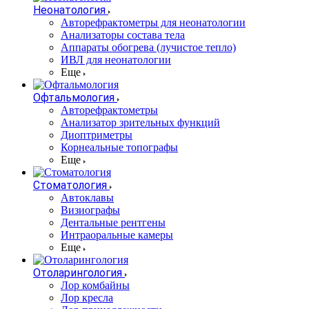
Неонатология
Авторефрактометры для неонатологии
Анализаторы состава тела
Аппараты обогрева (лучистое тепло)
ИВЛ для неонатологии
Еще
Офтальмология
Авторефрактометры
Анализатор зрительных функций
Диоптриметры
Корнеальные топографы
Еще
Стоматология
Автоклавы
Визиографы
Дентальные рентгены
Интраоральные камеры
Еще
Отоларингология
Лор комбайны
Лор кресла