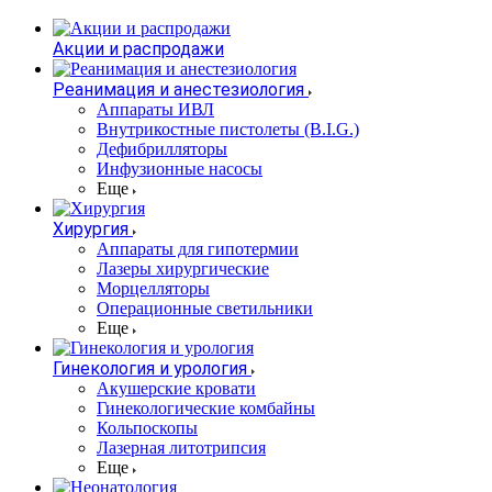
Акции и распродажи
Реанимация и анестезиология
Аппараты ИВЛ
Внутрикостные пистолеты (B.I.G.)
Дефибрилляторы
Инфузионные насосы
Еще
Хирургия
Аппараты для гипотермии
Лазеры хирургические
Морцелляторы
Операционные светильники
Еще
Гинекология и урология
Акушерские кровати
Гинекологические комбайны
Кольпоскопы
Лазерная литотрипсия
Еще