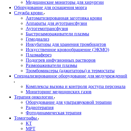
Медицинские мониторы для хирургии
Оборудование для оснащения морга
Служба крови
Автоматизированная заготовка крови
Аппараты для аутотрансфузии
Аутогемотрансфузия
Быстрозамораживатели плазмы
Гемодиализ
Инкубаторы для хранения тромбоцитов
Искусственное кровообращение (ЭКМО)
Плазмаферез
Подогрев инфузионных растворов
Размораживатели плазмы
Тромбомиксеры (аджитаторы) и термостаты
Специализированное оборудование для медучреждений
Комплексы вызова и контроля доступа персонала
Мониторинг медицинских газов
Терапия онкологии
Оборудование для ультразвуковой терапии
Радиотерапия
Фотодинамическая терапия
Томографы
КТ
МРТ