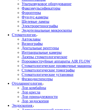
Ультразвуковое оборудование
Факоэмульсификаторы
Фороптеры
Фундус-камеры
Щелевые лампы
Электроретинографы
Эндотелиальные микроскопы
Стоматология
Автоклавы
Визиографы
Дентальные рентгены
Интраоральные камеры
Лазеры стоматологические
Порошкоструйные аппараты AIR FLOW
Стоматологические проявочные машины
Стоматологические томографы
Стоматологические установки
Физиодиспенсеры
Отоларингология
Лор комбайны
Лор кресла
Лор принадлежности
Лор эндоскопия
Эндоскопия
Артроскопический комплекс