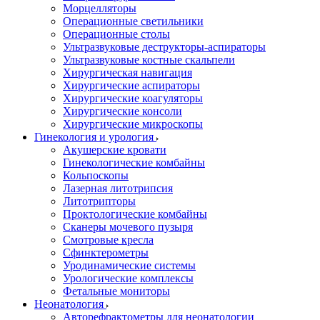
Морцелляторы
Операционные светильники
Операционные столы
Ультразвуковые деструкторы-аспираторы
Ультразвуковые костные скальпели
Хирургическая навигация
Хирургические аспираторы
Хирургические коагуляторы
Хирургические консоли
Хирургические микроскопы
Гинекология и урология
Акушерские кровати
Гинекологические комбайны
Кольпоскопы
Лазерная литотрипсия
Литотрипторы
Проктологические комбайны
Сканеры мочевого пузыря
Смотровые кресла
Сфинктерометры
Уродинамические системы
Урологические комплексы
Фетальные мониторы
Неонатология
Авторефрактометры для неонатологии