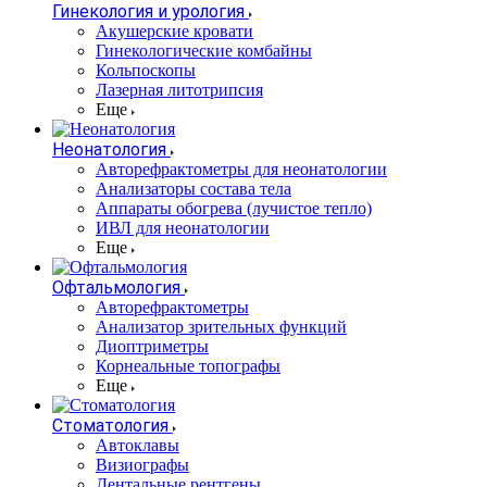
Гинекология и урология
Акушерские кровати
Гинекологические комбайны
Кольпоскопы
Лазерная литотрипсия
Еще
Неонатология
Авторефрактометры для неонатологии
Анализаторы состава тела
Аппараты обогрева (лучистое тепло)
ИВЛ для неонатологии
Еще
Офтальмология
Авторефрактометры
Анализатор зрительных функций
Диоптриметры
Корнеальные топографы
Еще
Стоматология
Автоклавы
Визиографы
Дентальные рентгены