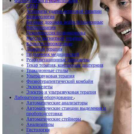
Физиотерапия и реабилитация
CPAP
Аппараты ударно-волновой терапии
Бальнеология
Беговые дорожки реабилитационные
Вибротерапия
Декомпрессия позвоночника
Кресла магнитной терапии
Кровати проожоговые
Лазерная терапия
Подъемник медицинский
Реабилитационные тренажеры
Текар терапия, контактная диатермия
Тракционные столы
Ультразвуковая терапия
Физиотерапевтический комбайн
Экзоскелеты
Электро и ультразвуковая терапия
Лабораторное оборудование
Автоматические анализаторы
Автоматические станции выделения и
пробоподготовки
Автоматические стейнеры
Анализаторы
Гистология