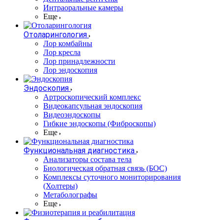
Интраоральные камеры
Еще
Отоларингология
Лор комбайны
Лор кресла
Лор принадлежности
Лор эндоскопия
Эндоскопия
Артроскопический комплекс
Видеокапсульная эндоскопия
Видеоэндоскопы
Гибкие эндоскопы (Фиброcкопы)
Еще
Функциональная диагностика
Анализаторы состава тела
Биологическая обратная связь (БОС)
Комплексы суточного мониторирования
(Холтеры)
Метаболографы
Еще