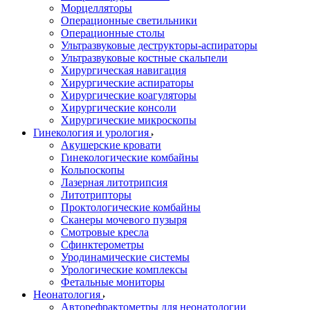
Морцелляторы
Операционные светильники
Операционные столы
Ультразвуковые деструкторы-аспираторы
Ультразвуковые костные скальпели
Хирургическая навигация
Хирургические аспираторы
Хирургические коагуляторы
Хирургические консоли
Хирургические микроскопы
Гинекология и урология
Акушерские кровати
Гинекологические комбайны
Кольпоскопы
Лазерная литотрипсия
Литотрипторы
Проктологические комбайны
Сканеры мочевого пузыря
Смотровые кресла
Сфинктерометры
Уродинамические системы
Урологические комплексы
Фетальные мониторы
Неонатология
Авторефрактометры для неонатологии