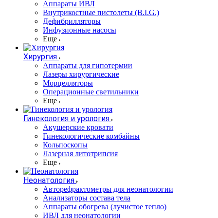
Аппараты ИВЛ
Внутрикостные пистолеты (B.I.G.)
Дефибрилляторы
Инфузионные насосы
Еще
Хирургия
Аппараты для гипотермии
Лазеры хирургические
Морцелляторы
Операционные светильники
Еще
Гинекология и урология
Акушерские кровати
Гинекологические комбайны
Кольпоскопы
Лазерная литотрипсия
Еще
Неонатология
Авторефрактометры для неонатологии
Анализаторы состава тела
Аппараты обогрева (лучистое тепло)
ИВЛ для неонатологии