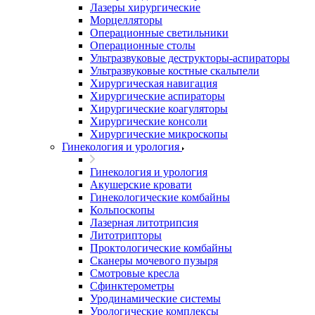
Лазеры хирургические
Морцелляторы
Операционные светильники
Операционные столы
Ультразвуковые деструкторы-аспираторы
Ультразвуковые костные скальпели
Хирургическая навигация
Хирургические аспираторы
Хирургические коагуляторы
Хирургические консоли
Хирургические микроскопы
Гинекология и урология
Гинекология и урология
Акушерские кровати
Гинекологические комбайны
Кольпоскопы
Лазерная литотрипсия
Литотрипторы
Проктологические комбайны
Сканеры мочевого пузыря
Смотровые кресла
Сфинктерометры
Уродинамические системы
Урологические комплексы