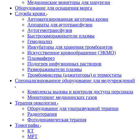
Медицинские мониторы для хирургии
Оборудование для оснащения морга
Служба крови
Автоматизированная заготовка крови
Аппараты для аутотрансфузии
Аутогемотрансфузия
Быстрозамораживатели плазмы
Гемодиализ
Инкубаторы для хранения тромбоцитов
Искусственное кровообращение (ЭКМО)
Плазмаферез
Подогрев инфузионных растворов
Размораживатели плазмы
Тромбомиксеры (аджитаторы) и термостаты
Специализированное оборудование для медучреждений
Комплексы вызова и контроля доступа персонала
Мониторинг медицинских газов
Терапия онкологии
Оборудование для ультразвуковой терапии
Радиотерапия
Фотодинамическая терапия
Томографы
КТ
МРТ