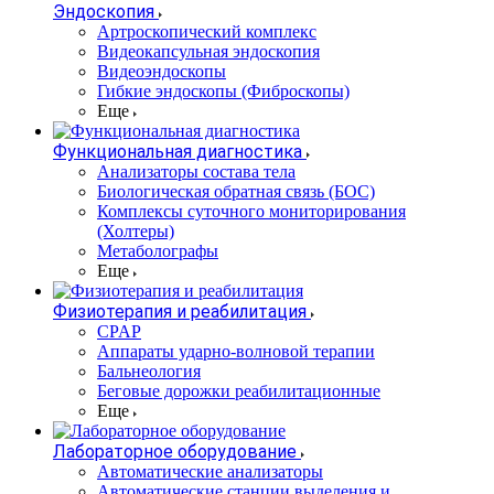
Эндоскопия
Артроскопический комплекс
Видеокапсульная эндоскопия
Видеоэндоскопы
Гибкие эндоскопы (Фиброcкопы)
Еще
Функциональная диагностика
Анализаторы состава тела
Биологическая обратная связь (БОС)
Комплексы суточного мониторирования
(Холтеры)
Метаболографы
Еще
Физиотерапия и реабилитация
CPAP
Аппараты ударно-волновой терапии
Бальнеология
Беговые дорожки реабилитационные
Еще
Лабораторное оборудование
Автоматические анализаторы
Автоматические станции выделения и