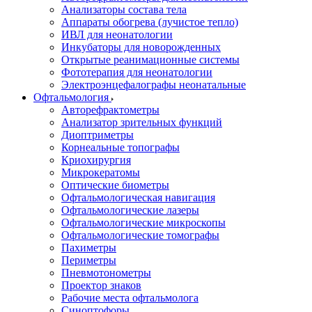
Анализаторы состава тела
Аппараты обогрева (лучистое тепло)
ИВЛ для неонатологии
Инкубаторы для новорожденных
Открытые реанимационные системы
Фототерапия для неонатологии
Электроэнцефалографы неонатальные
Офтальмология
Авторефрактометры
Анализатор зрительных функций
Диоптриметры
Корнеальные топографы
Криохирургия
Микрокератомы
Оптические биометры
Офтальмологическая навигация
Офтальмологические лазеры
Офтальмологические микроскопы
Офтальмологические томографы
Пахиметры
Периметры
Пневмотонометры
Проектор знаков
Рабочие места офтальмолога
Синоптофоры