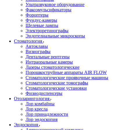
Ультразвуковое оборудование
Факоэмульсификаторы
Фороптеры
Фундус-камеры
Щелевые лампы
Электроретинографы
Эндотелиальные микроскопы
Стоматология
Автоклавы
Визиографы
Дентальные рентгены
Интраоральные камеры
Лазеры стоматологические
Порошкоструйные аппараты AIR FLOW
Стоматологические проявочные машины
Стоматологические томографы
Стоматологические установки
Физиодиспенсеры
Отоларингология
Лор комбайны
Лор кресла
Лор принадлежности
Лор эндоскопия
Эндоскопия
Артроскопический комплекс