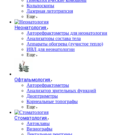
Гинекологические комбайны
Кольпоскопы
Лазерная литотрипсия
Еще
Неонатология
Авторефрактометры для неонатологии
Анализаторы состава тела
Аппараты обогрева (лучистое тепло)
ИВЛ для неонатологии
Еще
Офтальмология
Авторефрактометры
Анализатор зрительных функций
Диоптриметры
Корнеальные топографы
Еще
Стоматология
Автоклавы
Визиографы
Дентальные рентгены