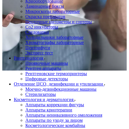
Криооборудование
Ламинарные боксы
Микроскопы лабораторные
Окраска препаратов
Проточные цитометры и сортеры
Со2 инкубаторы
Средоварки
Холодильники лабораторные
Хроматографы лабораторные
Центрифуги
Экспресс тест
Рентгенология
Проявочные машины
Рентген-аппараты
Рентгеновские термопринтеры
Цифровые детекторы
Отделение ЦСО, дезинфекции и утилизации
Моечно-дезинфекционные машины
Стерилизаторы
Косметология и дерматология
Аппараты коррекции фигуры
Аппараты криотерапии
Аппараты неинвазивного омоложения
Аппараты по уходу за лицом
Косметологические комбайны