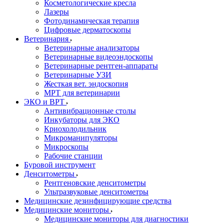
Косметологические кресла
Лазеры
Фотодинамическая терапия
Цифровые дерматоскопы
Ветеринария
Ветеринарные анализаторы
Ветеринарные видеоэндоскопы
Ветеринарные рентген-аппараты
Ветеринарные УЗИ
Жесткая вет. эндоскопия
МРТ для ветеринарии
ЭКО и ВРТ
Антивибрационные столы
Инкубаторы для ЭКО
Криохолодильник
Микроманипуляторы
Микроскопы
Рабочие станции
Буровой инструмент
Денситометры
Рентгеновские денситометры
Ультразвуковые денситометры
Медицинские дезинфицирующие средства
Медицинские мониторы
Медицинские мониторы для диагностики