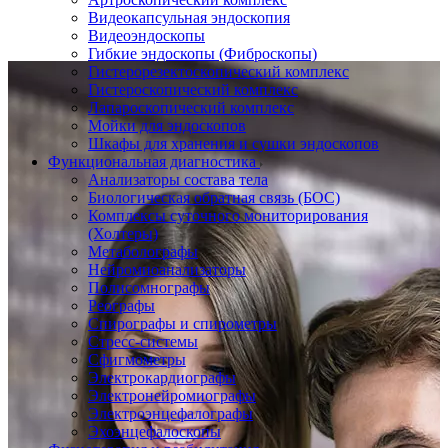
Видеокапсульная эндоскопия
Видеоэндоскопы
Гибкие эндоскопы (Фиброcкопы)
Гистерорезектоскопический комплекс
Гистероскопический комплекс
Лапароскопический комплекс
Мойки для эндоскопов
Шкафы для хранения и сушки эндоскопов
Функциональная диагностика
Анализаторы состава тела
Биологическая обратная связь (БОС)
Комплексы суточного мониторирования
(Холтеры)
Метаболографы
Нейромиоанализаторы
Полисомнографы
Реографы
Спирографы и спирометры
Стресс-системы
Сфигмометры
Электрокардиографы
Электронейромиографы
Электроэнцефалографы
Эхоэнцефалоскопы