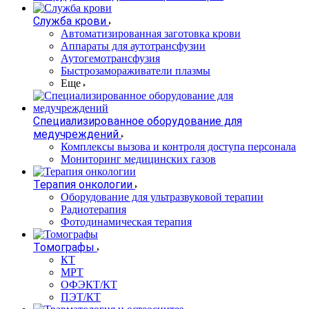
Служба крови
Автоматизированная заготовка крови
Аппараты для аутотрансфузии
Аутогемотрансфузия
Быстрозамораживатели плазмы
Еще
Специализированное оборудование для
медучреждений
Комплексы вызова и контроля доступа персонала
Мониторинг медицинских газов
Терапия онкологии
Оборудование для ультразвуковой терапии
Радиотерапия
Фотодинамическая терапия
Томографы
КТ
МРТ
ОФЭКТ/КТ
ПЭТ/КТ