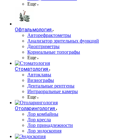
Еще
Офтальмология
Авторефрактометры
Анализатор зрительных функций
Диоптриметры
Корнеальные топографы
Еще
Стоматология
Автоклавы
Визиографы
Дентальные рентгены
Интраоральные камеры
Еще
Отоларингология
Лор комбайны
Лор кресла
Лор принадлежности
Лор эндоскопия