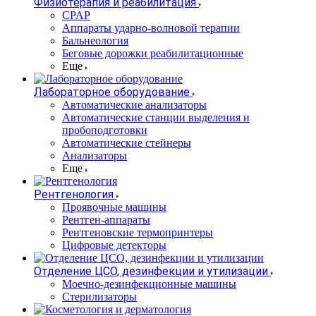
Физиотерапия и реабилитация
CPAP
Аппараты ударно-волновой терапии
Бальнеология
Беговые дорожки реабилитационные
Еще
Лабораторное оборудование
Автоматические анализаторы
Автоматические станции выделения и
пробоподготовки
Автоматические стейнеры
Анализаторы
Еще
Рентгенология
Проявочные машины
Рентген-аппараты
Рентгеновские термопринтеры
Цифровые детекторы
Отделение ЦСО, дезинфекции и утилизации
Моечно-дезинфекционные машины
Стерилизаторы