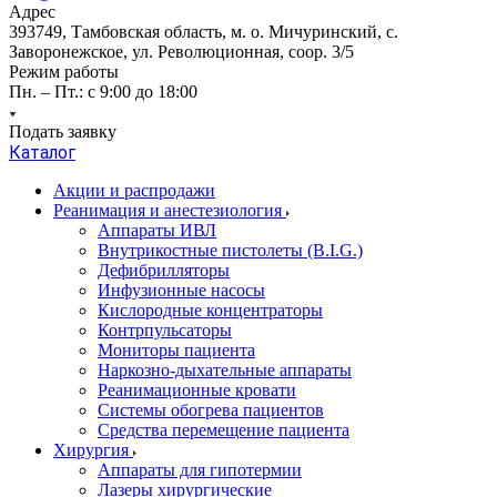
Адрес
393749, Тамбовская область, м. о. Мичуринский, с.
Заворонежское, ул. Революционная, соор. 3/5
Режим работы
Пн. – Пт.: с 9:00 до 18:00
Подать заявку
Каталог
Акции и распродажи
Реанимация и анестезиология
Аппараты ИВЛ
Внутрикостные пистолеты (B.I.G.)
Дефибрилляторы
Инфузионные насосы
Кислородные концентраторы
Контрпульсаторы
Мониторы пациента
Наркозно-дыхательные аппараты
Реанимационные кровати
Системы обогрева пациентов
Средства перемещение пациента
Хирургия
Аппараты для гипотермии
Лазеры хирургические