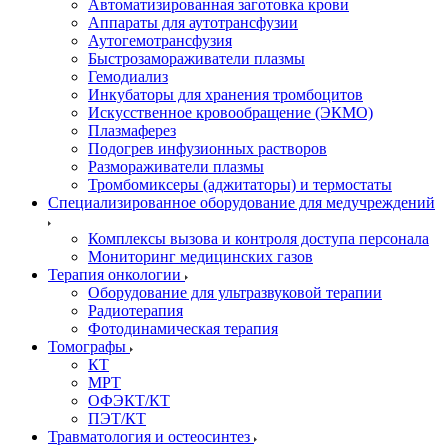
Автоматизированная заготовка крови
Аппараты для аутотрансфузии
Аутогемотрансфузия
Быстрозамораживатели плазмы
Гемодиализ
Инкубаторы для хранения тромбоцитов
Искусственное кровообращение (ЭКМО)
Плазмаферез
Подогрев инфузионных растворов
Размораживатели плазмы
Тромбомиксеры (аджитаторы) и термостаты
Специализированное оборудование для медучреждений
Комплексы вызова и контроля доступа персонала
Мониторинг медицинских газов
Терапия онкологии
Оборудование для ультразвуковой терапии
Радиотерапия
Фотодинамическая терапия
Томографы
КТ
МРТ
ОФЭКТ/КТ
ПЭТ/КТ
Травматология и остеосинтез