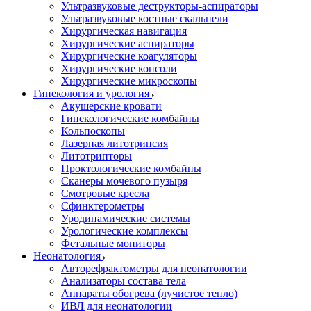
Ультразвуковые деструкторы-аспираторы
Ультразвуковые костные скальпели
Хирургическая навигация
Хирургические аспираторы
Хирургические коагуляторы
Хирургические консоли
Хирургические микроскопы
Гинекология и урология
Акушерские кровати
Гинекологические комбайны
Кольпоскопы
Лазерная литотрипсия
Литотрипторы
Проктологические комбайны
Сканеры мочевого пузыря
Смотровые кресла
Сфинктерометры
Уродинамические системы
Урологические комплексы
Фетальные мониторы
Неонатология
Авторефрактометры для неонатологии
Анализаторы состава тела
Аппараты обогрева (лучистое тепло)
ИВЛ для неонатологии