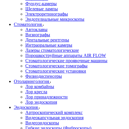
Фундус-камеры
Щелевые лампы
Электроретинографы
Эндотелиальные микроскопы
Стоматология
Автоклавы
Визиографы
Дентальные рентгены
Интраоральные камеры
Лазеры стоматологические
Порошкоструйные аппараты AIR FLOW
Стоматологические проявочные машины
Стоматологические томографы
Стоматологические установки
Физиодиспенсеры
Отоларингология
Лор комбайны
Лор кресла
Лор принадлежности
Лор эндоскопия
Эндоскопия
Артроскопический комплекс
Видеокапсульная эндоскопия
Видеоэндоскопы
Гибкие эндоскопы (Фиброcкопы)