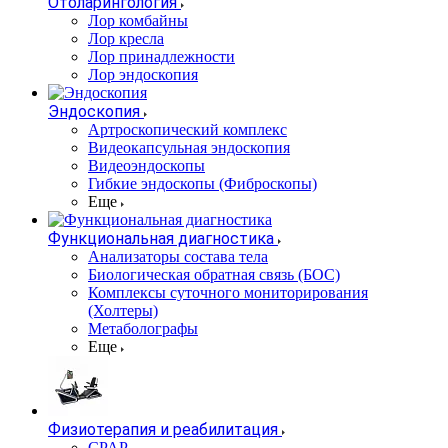
Отоларингология
Лор комбайны
Лор кресла
Лор принадлежности
Лор эндоскопия
Эндоскопия
Артроскопический комплекс
Видеокапсульная эндоскопия
Видеоэндоскопы
Гибкие эндоскопы (Фиброcкопы)
Еще
Функциональная диагностика
Анализаторы состава тела
Биологическая обратная связь (БОС)
Комплексы суточного мониторирования
(Холтеры)
Метаболографы
Еще
Физиотерапия и реабилитация
CPAP