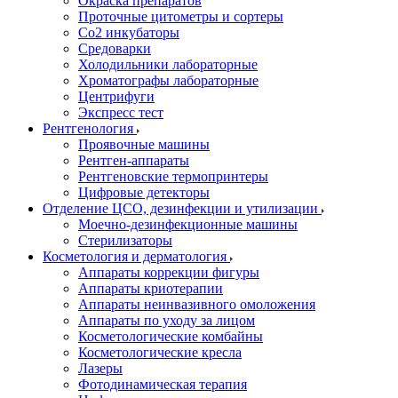
Окраска препаратов
Проточные цитометры и сортеры
Со2 инкубаторы
Средоварки
Холодильники лабораторные
Хроматографы лабораторные
Центрифуги
Экспресс тест
Рентгенология
Проявочные машины
Рентген-аппараты
Рентгеновские термопринтеры
Цифровые детекторы
Отделение ЦСО, дезинфекции и утилизации
Моечно-дезинфекционные машины
Стерилизаторы
Косметология и дерматология
Аппараты коррекции фигуры
Аппараты криотерапии
Аппараты неинвазивного омоложения
Аппараты по уходу за лицом
Косметологические комбайны
Косметологические кресла
Лазеры
Фотодинамическая терапия