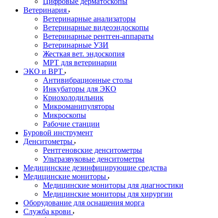
Цифровые дерматоскопы
Ветеринария
Ветеринарные анализаторы
Ветеринарные видеоэндоскопы
Ветеринарные рентген-аппараты
Ветеринарные УЗИ
Жесткая вет. эндоскопия
МРТ для ветеринарии
ЭКО и ВРТ
Антивибрационные столы
Инкубаторы для ЭКО
Криохолодильник
Микроманипуляторы
Микроскопы
Рабочие станции
Буровой инструмент
Денситометры
Рентгеновские денситометры
Ультразвуковые денситометры
Медицинские дезинфицирующие средства
Медицинские мониторы
Медицинские мониторы для диагностики
Медицинские мониторы для хирургии
Оборудование для оснащения морга
Служба крови