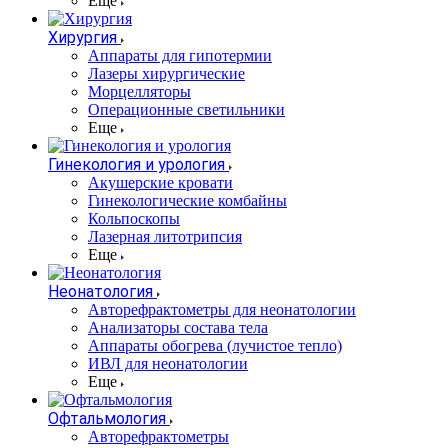
Еще
Хирургия
Аппараты для гипотермии
Лазеры хирургические
Морцелляторы
Операционные светильники
Еще
Гинекология и урология
Акушерские кровати
Гинекологические комбайны
Кольпоскопы
Лазерная литотрипсия
Еще
Неонатология
Авторефрактометры для неонатологии
Анализаторы состава тела
Аппараты обогрева (лучистое тепло)
ИВЛ для неонатологии
Еще
Офтальмология
Авторефрактометры