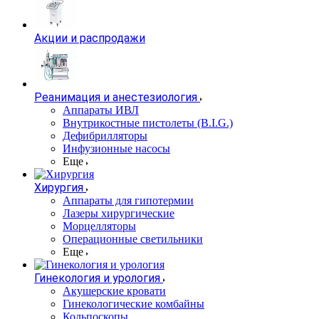
Акции и распродажи
Реанимация и анестезиология
Аппараты ИВЛ
Внутрикостные пистолеты (B.I.G.)
Дефибрилляторы
Инфузионные насосы
Еще
Хирургия
Аппараты для гипотермии
Лазеры хирургические
Морцелляторы
Операционные светильники
Еще
Гинекология и урология
Акушерские кровати
Гинекологические комбайны
Кольпоскопы