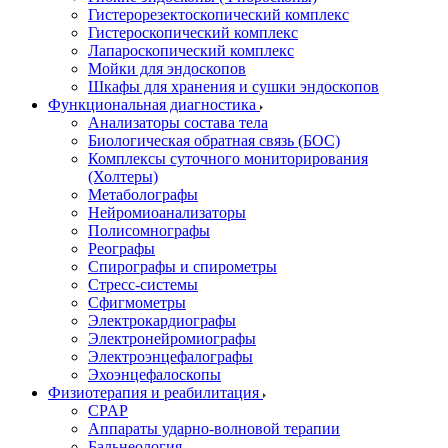
Гистерорезектоскопический комплекс
Гистероскопический комплекс
Лапароскопический комплекс
Мойки для эндоскопов
Шкафы для хранения и сушки эндоскопов
Функциональная диагностика
Анализаторы состава тела
Биологическая обратная связь (БОС)
Комплексы суточного мониторирования
(Холтеры)
Метаболографы
Нейромиоанализаторы
Полисомнографы
Реографы
Спирографы и спирометры
Стресс-системы
Сфигмометры
Электрокардиографы
Электронейромиографы
Электроэнцефалографы
Эхоэнцефалоскопы
Физиотерапия и реабилитация
CPAP
Аппараты ударно-волновой терапии
Бальнеология