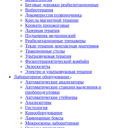
Беговые дорожки реабилитационные
Вибротерапия
Декомпрессия позвоночника
Кресла магнитной терапии
Кровати проожоговые
Лазерная терапия
Подъемник медицинский
Реабилитационные тренажеры
Текар терапия, контактная диатермия
Тракционные столы
Ультразвуковая терапия
Физиотерапевтический комбайн
Экзоскелеты
Электро и ультразвуковая терапия
Лабораторное оборудование
Автоматические анализаторы
Автоматические станции выделения и
пробоподготовки
Автоматические стейнеры
Анализаторы
Гистология
Криооборудование
Ламинарные боксы
Микроскопы лабораторные