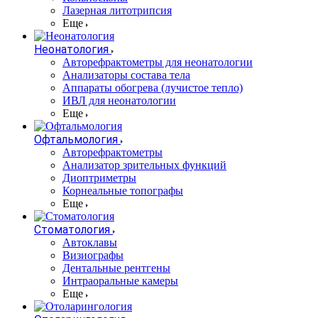
Лазерная литотрипсия
Еще
Неонатология
Авторефрактометры для неонатологии
Анализаторы состава тела
Аппараты обогрева (лучистое тепло)
ИВЛ для неонатологии
Еще
Офтальмология
Авторефрактометры
Анализатор зрительных функций
Диоптриметры
Корнеальные топографы
Еще
Стоматология
Автоклавы
Визиографы
Дентальные рентгены
Интраоральные камеры
Еще