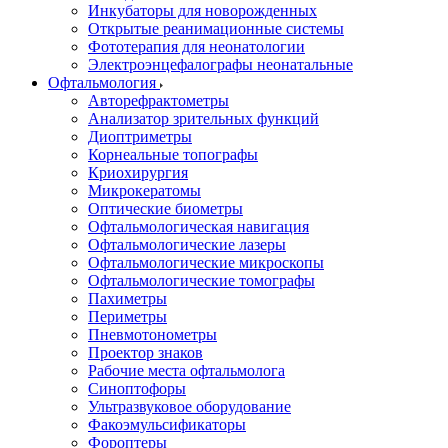
Инкубаторы для новорожденных
Открытые реанимационные системы
Фототерапия для неонатологии
Электроэнцефалографы неонатальные
Офтальмология
Авторефрактометры
Анализатор зрительных функций
Диоптриметры
Корнеальные топографы
Криохирургия
Микрокератомы
Оптические биометры
Офтальмологическая навигация
Офтальмологические лазеры
Офтальмологические микроскопы
Офтальмологические томографы
Пахиметры
Периметры
Пневмотонометры
Проектор знаков
Рабочие места офтальмолога
Синоптофоры
Ультразвуковое оборудование
Факоэмульсификаторы
Фороптеры