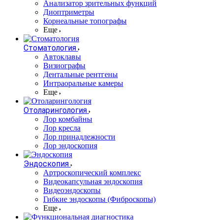
Анализатор зрительных функций
Диоптриметры
Корнеальные топографы
Еще
Стоматология
Автоклавы
Визиографы
Дентальные рентгены
Интраоральные камеры
Еще
Отоларингология
Лор комбайны
Лор кресла
Лор принадлежности
Лор эндоскопия
Эндоскопия
Артроскопический комплекс
Видеокапсульная эндоскопия
Видеоэндоскопы
Гибкие эндоскопы (Фиброcкопы)
Еще