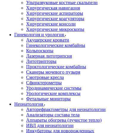
Ультразвуковые костные скальпели
Хирургическая навигация
Хирургические аспираторы
Хирургические коагуляторы
Хирургические консоли
Хирургические микроскопы
Гинекология и урология
Акушерские кровати
Гинекологические комбайны
Кольпоскопы
Лазерная литотрипсия
Литотрипторы
Проктологические комбайны
Сканеры мочевого пузыря
Смотровые кресла
Сфинктерометры
Уродинамические системы
Урологические комплексы
Фетальные мониторы
Неонатология
Авторефрактометры для неонатологии
Анализаторы состава тела
Аппараты обогрева (лучистое тепло)
ИВЛ для неонатологии
Инкубаторы для новорожденных