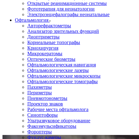
Открытые реанимационные системы
Фототерапия для неонатологии
Электроэнцефалографы неонатальные
Офтальмология
Авторефрактометры
Анализатор зрительных функций
Диоптриметры
Корнеальные топографы
Криохирургия
Микрокератомы
Оптические биометры
Офтальмологическая навигация
Офтальмологические лазеры
Офтальмологические микроскопы
Офтальмологические томографы
Пахиметры
Периметры
Пневмотонометры
Проектор знаков
Рабочие места офтальмолога
Синоптофоры
Ультразвуковое оборудование
Факоэмульсификаторы
Фороптеры
Фундус-камеры