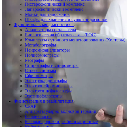
Гистероскопический комплекс
Лапароскопический комплекс
Мойки для эндоскопов
Шкафы для хранения и сушки эндоскопов
Функциональная диагностика
Анализаторы состава тела
Биологическая обратная связь (БОС)
Комплексы суточного мониторирования (Холтеры)
Метаболографы
Нейромиоанализаторы
Полисомнографы
Реографы
Спирографы и спирометры
Стресс-системы
Сфигмометры
Электрокардиографы
Электронейромиографы
Электроэнцефалографы
Эхоэнцефалоскопы
Физиотерапия и реабилитация
CPAP
Аппараты ударно-волновой терапии
Бальнеология
Беговые дорожки реабилитационные
Вибротерапия