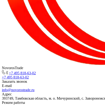
NovorosTrade
+7 495 818-63-02
+7 495 818-63-02
Заказать звонок
E-mail
info@novorostrade.ru
Адрес
393749, Тамбовская область, м. о. Мичуринский, с. Заворонежск
Режим работы