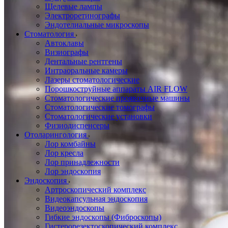
Щелевые лампы
Электроретинографы
Эндотелиальные микроскопы
Стоматология
Автоклавы
Визиографы
Дентальные рентгены
Интраоральные камеры
Лазеры стоматологические
Порошкоструйные аппараты AIR FLOW
Стоматологические проявочные машины
Стоматологические томографы
Стоматологические установки
Физиодиспенсеры
Отоларингология
Лор комбайны
Лор кресла
Лор принадлежности
Лор эндоскопия
Эндоскопия
Артроскопический комплекс
Видеокапсульная эндоскопия
Видеоэндоскопы
Гибкие эндоскопы (Фиброcкопы)
Гистерорезектоскопический комплекс