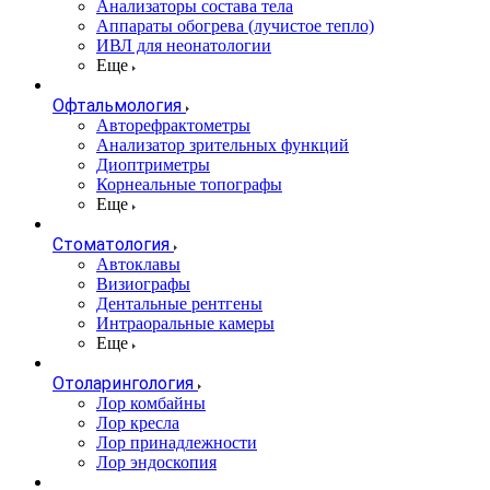
Анализаторы состава тела
Аппараты обогрева (лучистое тепло)
ИВЛ для неонатологии
Еще
Офтальмология
Авторефрактометры
Анализатор зрительных функций
Диоптриметры
Корнеальные топографы
Еще
Стоматология
Автоклавы
Визиографы
Дентальные рентгены
Интраоральные камеры
Еще
Отоларингология
Лор комбайны
Лор кресла
Лор принадлежности
Лор эндоскопия