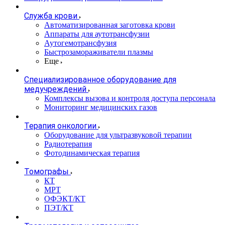
Служба крови
Автоматизированная заготовка крови
Аппараты для аутотрансфузии
Аутогемотрансфузия
Быстрозамораживатели плазмы
Еще
Специализированное оборудование для
медучреждений
Комплексы вызова и контроля доступа персонала
Мониторинг медицинских газов
Терапия онкологии
Оборудование для ультразвуковой терапии
Радиотерапия
Фотодинамическая терапия
Томографы
КТ
МРТ
ОФЭКТ/КТ
ПЭТ/КТ