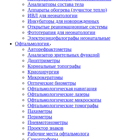
Анализаторы состава тела
Аппараты обогрева (лучистое тепло)
ИВЛ для неонатологии
Инкубаторы для новорожденных
Открытые реанимационные системы
Фототерапия для неонатологии
Электроэнцефалографы неонатальные
Офтальмология
Авторефрактометры
Анализатор зрительных функций
Диоптриметры
Корнеальные топографы
Криохирургия
Микрокератомы
Оптические биометры
Офтальмологическая навигация
Офтальмологические лазеры
Офтальмологические микроскопы
Офтальмологические томографы
Пахиметры
Периметры
Пневмотонометры
Проектор знаков
Рабочие места офтальмолога
Синоптофоры