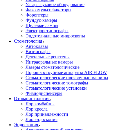
Ультразвуковое оборудование
Факоэмульсификаторы
Фороптеры
Фундус-камеры
Щелевые лампы
Электроретинографы
Эндотелиальные микроскопы
Стоматология
Автоклавы
Визиографы
Дентальные рентгены
Интраоральные камеры
Лазеры стоматологические
Порошкоструйные аппараты AIR FLOW
Стоматологические проявочные машины
Стоматологические томографы
Стоматологические установки
Физиодиспенсеры
Отоларингология
Лор комбайны
Лор кресла
Лор принадлежности
Лор эндоскопия
Эндоскопия
Артроскопический комплекс