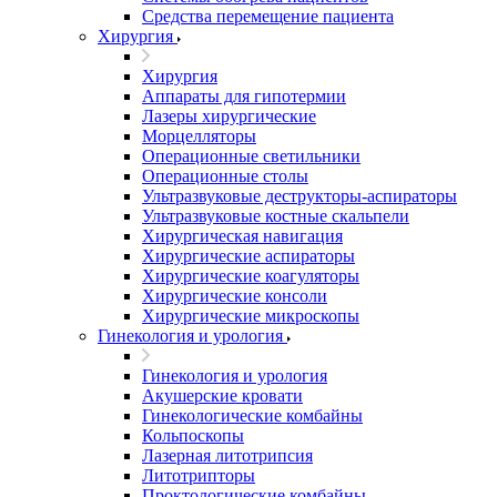
Средства перемещение пациента
Хирургия
Хирургия
Аппараты для гипотермии
Лазеры хирургические
Морцелляторы
Операционные светильники
Операционные столы
Ультразвуковые деструкторы-аспираторы
Ультразвуковые костные скальпели
Хирургическая навигация
Хирургические аспираторы
Хирургические коагуляторы
Хирургические консоли
Хирургические микроскопы
Гинекология и урология
Гинекология и урология
Акушерские кровати
Гинекологические комбайны
Кольпоскопы
Лазерная литотрипсия
Литотрипторы
Проктологические комбайны