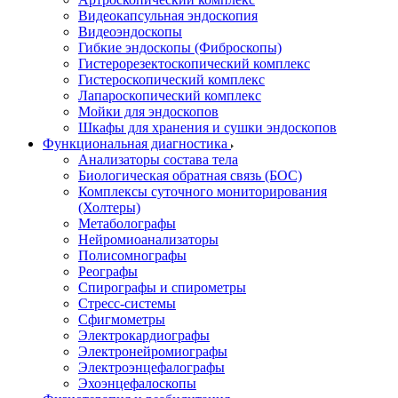
Видеокапсульная эндоскопия
Видеоэндоскопы
Гибкие эндоскопы (Фиброcкопы)
Гистерорезектоскопический комплекс
Гистероскопический комплекс
Лапароскопический комплекс
Мойки для эндоскопов
Шкафы для хранения и сушки эндоскопов
Функциональная диагностика
Анализаторы состава тела
Биологическая обратная связь (БОС)
Комплексы суточного мониторирования
(Холтеры)
Метаболографы
Нейромиоанализаторы
Полисомнографы
Реографы
Спирографы и спирометры
Стресс-системы
Сфигмометры
Электрокардиографы
Электронейромиографы
Электроэнцефалографы
Эхоэнцефалоскопы