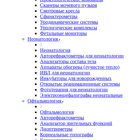
Сканеры мочевого пузыря
Смотровые кресла
Сфинктерометры
Уродинамические системы
Урологические комплексы
Фетальные мониторы
Неонатология
Неонатология
Авторефрактометры для неонатологии
Анализаторы состава тела
Аппараты обогрева (лучистое тепло)
ИВЛ для неонатологии
Инкубаторы для новорожденных
Открытые реанимационные системы
Фототерапия для неонатологии
Электроэнцефалографы неонатальные
Офтальмология
Офтальмология
Авторефрактометры
Анализатор зрительных функций
Диоптриметры
Корнеальные топографы