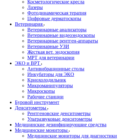
Косметологические кресла
Лазеры
Фотодинамическая терапия
Цифровые дерматоскопы
Ветеринария
Ветеринарные анализаторы
Ветеринарные видеоэндоскопы
Ветеринарные рентген-аппараты
Ветеринарные УЗИ
Жесткая вет. эндоскопия
МРТ для ветеринарии
ЭКО и ВРТ
Антивибрационные столы
Инкубаторы для ЭКО
Криохолодильник
Микроманипуляторы
Микроскопы
Рабочие станции
Буровой инструмент
Денситометры
Рентгеновские денситометры
Ультразвуковые денситометры
Медицинские дезинфицирующие средства
Медицинские мониторы
Медицинские мониторы для диагностики