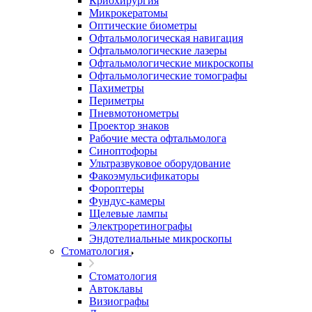
Криохирургия
Микрокератомы
Оптические биометры
Офтальмологическая навигация
Офтальмологические лазеры
Офтальмологические микроскопы
Офтальмологические томографы
Пахиметры
Периметры
Пневмотонометры
Проектор знаков
Рабочие места офтальмолога
Синоптофоры
Ультразвуковое оборудование
Факоэмульсификаторы
Фороптеры
Фундус-камеры
Щелевые лампы
Электроретинографы
Эндотелиальные микроскопы
Стоматология
Стоматология
Автоклавы
Визиографы