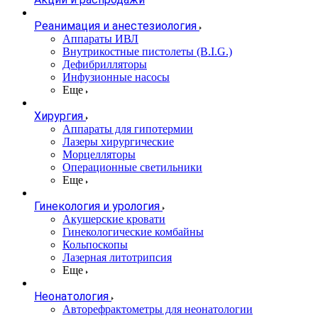
Реанимация и анестезиология
Аппараты ИВЛ
Внутрикостные пистолеты (B.I.G.)
Дефибрилляторы
Инфузионные насосы
Еще
Хирургия
Аппараты для гипотермии
Лазеры хирургические
Морцелляторы
Операционные светильники
Еще
Гинекология и урология
Акушерские кровати
Гинекологические комбайны
Кольпоскопы
Лазерная литотрипсия
Еще
Неонатология
Авторефрактометры для неонатологии