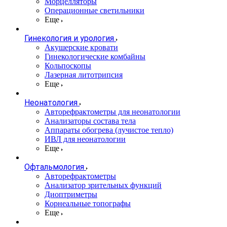
Морцелляторы
Операционные светильники
Еще
Гинекология и урология
Акушерские кровати
Гинекологические комбайны
Кольпоскопы
Лазерная литотрипсия
Еще
Неонатология
Авторефрактометры для неонатологии
Анализаторы состава тела
Аппараты обогрева (лучистое тепло)
ИВЛ для неонатологии
Еще
Офтальмология
Авторефрактометры
Анализатор зрительных функций
Диоптриметры
Корнеальные топографы
Еще