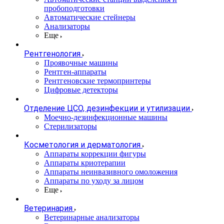
пробоподготовки
Автоматические стейнеры
Анализаторы
Еще
Рентгенология
Проявочные машины
Рентген-аппараты
Рентгеновские термопринтеры
Цифровые детекторы
Отделение ЦСО, дезинфекции и утилизации
Моечно-дезинфекционные машины
Стерилизаторы
Косметология и дерматология
Аппараты коррекции фигуры
Аппараты криотерапии
Аппараты неинвазивного омоложения
Аппараты по уходу за лицом
Еще
Ветеринария
Ветеринарные анализаторы