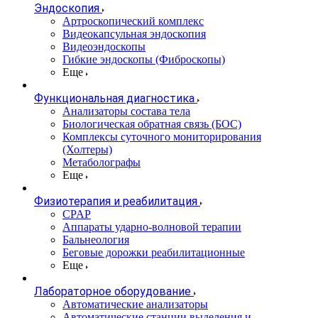
Эндоскопия
Артроскопический комплекс
Видеокапсульная эндоскопия
Видеоэндоскопы
Гибкие эндоскопы (Фиброcкопы)
Еще
Функциональная диагностика
Анализаторы состава тела
Биологическая обратная связь (БОС)
Комплексы суточного мониторирования
(Холтеры)
Метаболографы
Еще
Физиотерапия и реабилитация
CPAP
Аппараты ударно-волновой терапии
Бальнеология
Беговые дорожки реабилитационные
Еще
Лабораторное оборудование
Автоматические анализаторы
Автоматические станции выделения и