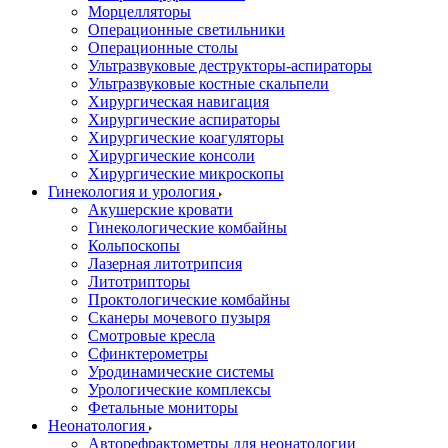
Морцелляторы
Операционные светильники
Операционные столы
Ультразвуковые деструкторы-аспираторы
Ультразвуковые костные скальпели
Хирургическая навигация
Хирургические аспираторы
Хирургические коагуляторы
Хирургические консоли
Хирургические микроскопы
Гинекология и урология
Акушерские кровати
Гинекологические комбайны
Кольпоскопы
Лазерная литотрипсия
Литотрипторы
Проктологические комбайны
Сканеры мочевого пузыря
Смотровые кресла
Сфинктерометры
Уродинамические системы
Урологические комплексы
Фетальные мониторы
Неонатология
Авторефрактометры для неонатологии