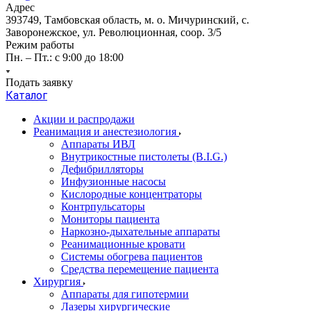
Адрес
393749, Тамбовская область, м. о. Мичуринский, с.
Заворонежское, ул. Революционная, соор. 3/5
Режим работы
Пн. – Пт.: с 9:00 до 18:00
Подать заявку
Каталог
Акции и распродажи
Реанимация и анестезиология
Аппараты ИВЛ
Внутрикостные пистолеты (B.I.G.)
Дефибрилляторы
Инфузионные насосы
Кислородные концентраторы
Контрпульсаторы
Мониторы пациента
Наркозно-дыхательные аппараты
Реанимационные кровати
Системы обогрева пациентов
Средства перемещение пациента
Хирургия
Аппараты для гипотермии
Лазеры хирургические