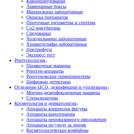
Криооборудование
Ламинарные боксы
Микроскопы лабораторные
Окраска препаратов
Проточные цитометры и сортеры
Со2 инкубаторы
Средоварки
Холодильники лабораторные
Хроматографы лабораторные
Центрифуги
Экспресс тест
Рентгенология
Проявочные машины
Рентген-аппараты
Рентгеновские термопринтеры
Цифровые детекторы
Отделение ЦСО, дезинфекции и утилизации
Моечно-дезинфекционные машины
Стерилизаторы
Косметология и дерматология
Аппараты коррекции фигуры
Аппараты криотерапии
Аппараты неинвазивного омоложения
Аппараты по уходу за лицом
Косметологические комбайны