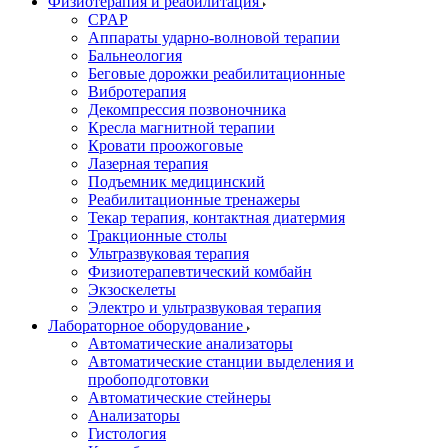
Физиотерапия и реабилитация
CPAP
Аппараты ударно-волновой терапии
Бальнеология
Беговые дорожки реабилитационные
Вибротерапия
Декомпрессия позвоночника
Кресла магнитной терапии
Кровати проожоговые
Лазерная терапия
Подъемник медицинский
Реабилитационные тренажеры
Текар терапия, контактная диатермия
Тракционные столы
Ультразвуковая терапия
Физиотерапевтический комбайн
Экзоскелеты
Электро и ультразвуковая терапия
Лабораторное оборудование
Автоматические анализаторы
Автоматические станции выделения и
пробоподготовки
Автоматические стейнеры
Анализаторы
Гистология