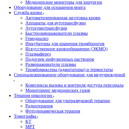
Медицинские мониторы для хирургии
Оборудование для оснащения морга
Служба крови
Автоматизированная заготовка крови
Аппараты для аутотрансфузии
Аутогемотрансфузия
Быстрозамораживатели плазмы
Гемодиализ
Инкубаторы для хранения тромбоцитов
Искусственное кровообращение (ЭКМО)
Плазмаферез
Подогрев инфузионных растворов
Размораживатели плазмы
Тромбомиксеры (аджитаторы) и термостаты
Специализированное оборудование для медучреждений
Комплексы вызова и контроля доступа персонала
Мониторинг медицинских газов
Терапия онкологии
Оборудование для ультразвуковой терапии
Радиотерапия
Фотодинамическая терапия
Томографы
КТ
МРТ