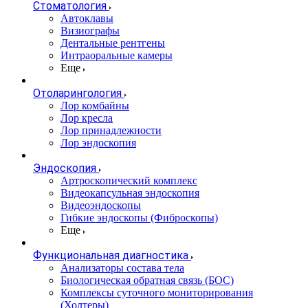
Стоматология
Автоклавы
Визиографы
Дентальные рентгены
Интраоральные камеры
Еще
Отоларингология
Лор комбайны
Лор кресла
Лор принадлежности
Лор эндоскопия
Эндоскопия
Артроскопический комплекс
Видеокапсульная эндоскопия
Видеоэндоскопы
Гибкие эндоскопы (Фиброcкопы)
Еще
Функциональная диагностика
Анализаторы состава тела
Биологическая обратная связь (БОС)
Комплексы суточного мониторирования
(Холтеры)