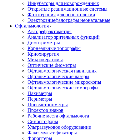
Инкубаторы для новорожденных
Открытые реанимационные системы
Фототерапия для неонатологии
Электроэнцефалографы неонатальные
Офтальмология
Авторефрактометры
Анализатор зрительных функций
Диоптриметры
Корнеальные топографы
Криохирургия
Микрокератомы
Оптические биометры
Офтальмологическая навигация
Офтальмологические лазеры
Офтальмологические микроскопы
Офтальмологические томографы
Пахиметры
Периметры
Пневмотонометры
Проектор знаков
Рабочие места офтальмолога
Синоптофоры
Ультразвуковое оборудование
Факоэмульсификаторы
Фороптеры