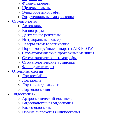
Фундус-камеры
Щелевые лампы
Электроретинографы
Эндотелиальные микроскопы
Стоматология
Автоклавы
Визиографы
Дентальные рентгены
Интраоральные камеры
Лазеры стоматологические
Порошкоструйные аппараты AIR FLOW
Стоматологические проявочные машины
Стоматологические томографы
Стоматологические установки
Физиодиспенсеры
Отоларингология
Лор комбайны
Лор кресла
Лор принадлежности
Лор эндоскопия
Эндоскопия
Артроскопический комплекс
Видеокапсульная эндоскопия
Видеоэндоскопы
Гибкие эндоскопы (Фиброcкопы)