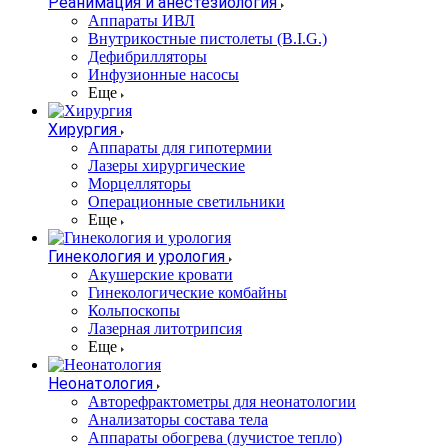
Реанимация и анестезиология
Аппараты ИВЛ
Внутрикостные пистолеты (B.I.G.)
Дефибрилляторы
Инфузионные насосы
Еще
Хирургия
Аппараты для гипотермии
Лазеры хирургические
Морцелляторы
Операционные светильники
Еще
Гинекология и урология
Акушерские кровати
Гинекологические комбайны
Кольпоскопы
Лазерная литотрипсия
Еще
Неонатология
Авторефрактометры для неонатологии
Анализаторы состава тела
Аппараты обогрева (лучистое тепло)