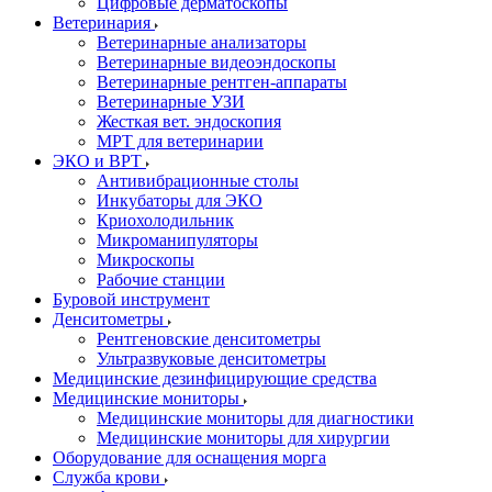
Цифровые дерматоскопы
Ветеринария
Ветеринарные анализаторы
Ветеринарные видеоэндоскопы
Ветеринарные рентген-аппараты
Ветеринарные УЗИ
Жесткая вет. эндоскопия
МРТ для ветеринарии
ЭКО и ВРТ
Антивибрационные столы
Инкубаторы для ЭКО
Криохолодильник
Микроманипуляторы
Микроскопы
Рабочие станции
Буровой инструмент
Денситометры
Рентгеновские денситометры
Ультразвуковые денситометры
Медицинские дезинфицирующие средства
Медицинские мониторы
Медицинские мониторы для диагностики
Медицинские мониторы для хирургии
Оборудование для оснащения морга
Служба крови