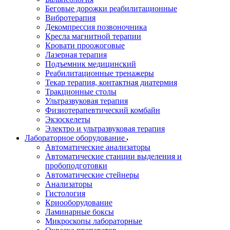
Беговые дорожки реабилитационные
Вибротерапия
Декомпрессия позвоночника
Кресла магнитной терапии
Кровати проожоговые
Лазерная терапия
Подъемник медицинский
Реабилитационные тренажеры
Текар терапия, контактная диатермия
Тракционные столы
Ультразвуковая терапия
Физиотерапевтический комбайн
Экзоскелеты
Электро и ультразвуковая терапия
Лабораторное оборудование
Автоматические анализаторы
Автоматические станции выделения и
пробоподготовки
Автоматические стейнеры
Анализаторы
Гистология
Криооборудование
Ламинарные боксы
Микроскопы лабораторные