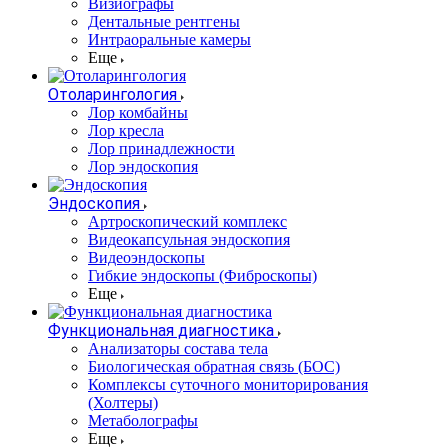
Визиографы
Дентальные рентгены
Интраоральные камеры
Еще
Отоларингология
Лор комбайны
Лор кресла
Лор принадлежности
Лор эндоскопия
Эндоскопия
Артроскопический комплекс
Видеокапсульная эндоскопия
Видеоэндоскопы
Гибкие эндоскопы (Фиброcкопы)
Еще
Функциональная диагностика
Анализаторы состава тела
Биологическая обратная связь (БОС)
Комплексы суточного мониторирования
(Холтеры)
Метаболографы
Еще