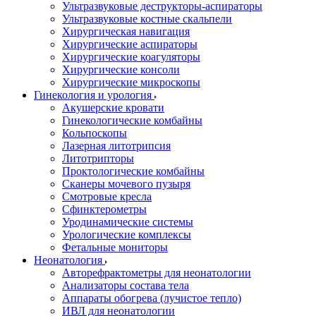
Ультразвуковые деструкторы-аспираторы
Ультразвуковые костные скальпели
Хирургическая навигация
Хирургические аспираторы
Хирургические коагуляторы
Хирургические консоли
Хирургические микроскопы
Гинекология и урология
Акушерские кровати
Гинекологические комбайны
Кольпоскопы
Лазерная литотрипсия
Литотрипторы
Проктологические комбайны
Сканеры мочевого пузыря
Смотровые кресла
Сфинктерометры
Уродинамические системы
Урологические комплексы
Фетальные мониторы
Неонатология
Авторефрактометры для неонатологии
Анализаторы состава тела
Аппараты обогрева (лучистое тепло)
ИВЛ для неонатологии