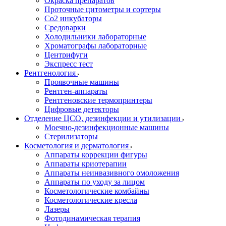
Окраска препаратов
Проточные цитометры и сортеры
Со2 инкубаторы
Средоварки
Холодильники лабораторные
Хроматографы лабораторные
Центрифуги
Экспресс тест
Рентгенология
Проявочные машины
Рентген-аппараты
Рентгеновские термопринтеры
Цифровые детекторы
Отделение ЦСО, дезинфекции и утилизации
Моечно-дезинфекционные машины
Стерилизаторы
Косметология и дерматология
Аппараты коррекции фигуры
Аппараты криотерапии
Аппараты неинвазивного омоложения
Аппараты по уходу за лицом
Косметологические комбайны
Косметологические кресла
Лазеры
Фотодинамическая терапия