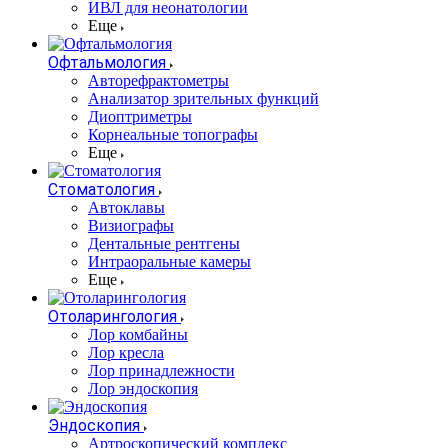
ИВЛ для неонатологии
Еще
Офтальмология
Авторефрактометры
Анализатор зрительных функций
Диоптриметры
Корнеальные топографы
Еще
Стоматология
Автоклавы
Визиографы
Дентальные рентгены
Интраоральные камеры
Еще
Отоларингология
Лор комбайны
Лор кресла
Лор принадлежности
Лор эндоскопия
Эндоскопия
Артроскопический комплекс