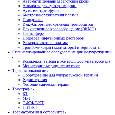
Автоматизированная заготовка крови
Аппараты для аутотрансфузии
Аутогемотрансфузия
Быстрозамораживатели плазмы
Гемодиализ
Инкубаторы для хранения тромбоцитов
Искусственное кровообращение (ЭКМО)
Плазмаферез
Подогрев инфузионных растворов
Размораживатели плазмы
Тромбомиксеры (аджитаторы) и термостаты
Специализированное оборудование для медучреждений
Комплексы вызова и контроля доступа персонала
Мониторинг медицинских газов
Терапия онкологии
Оборудование для ультразвуковой терапии
Радиотерапия
Фотодинамическая терапия
Томографы
КТ
МРТ
ОФЭКТ/КТ
ПЭТ/КТ
Травматология и остеосинтез