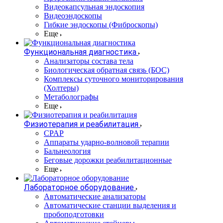
Видеокапсульная эндоскопия
Видеоэндоскопы
Гибкие эндоскопы (Фиброcкопы)
Еще
Функциональная диагностика
Анализаторы состава тела
Биологическая обратная связь (БОС)
Комплексы суточного мониторирования
(Холтеры)
Метаболографы
Еще
Физиотерапия и реабилитация
CPAP
Аппараты ударно-волновой терапии
Бальнеология
Беговые дорожки реабилитационные
Еще
Лабораторное оборудование
Автоматические анализаторы
Автоматические станции выделения и
пробоподготовки