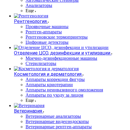
Автоматические стейнеры
Анализаторы
Еще
Рентгенология
Проявочные машины
Рентген-аппараты
Рентгеновские термопринтеры
Цифровые детекторы
Отделение ЦСО, дезинфекции и утилизации
Моечно-дезинфекционные машины
Стерилизаторы
Косметология и дерматология
Аппараты коррекции фигуры
Аппараты криотерапии
Аппараты неинвазивного омоложения
Аппараты по уходу за лицом
Еще
Ветеринария
Ветеринарные анализаторы
Ветеринарные видеоэндоскопы
Ветеринарные рентген-аппараты