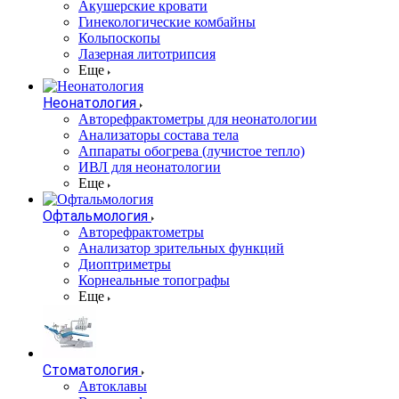
Акушерские кровати
Гинекологические комбайны
Кольпоскопы
Лазерная литотрипсия
Еще
Неонатология
Авторефрактометры для неонатологии
Анализаторы состава тела
Аппараты обогрева (лучистое тепло)
ИВЛ для неонатологии
Еще
Офтальмология
Авторефрактометры
Анализатор зрительных функций
Диоптриметры
Корнеальные топографы
Еще
Стоматология
Автоклавы