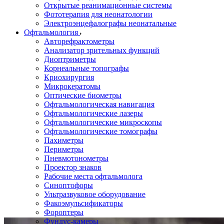
Открытые реанимационные системы
Фототерапия для неонатологии
Электроэнцефалографы неонатальные
Офтальмология
Авторефрактометры
Анализатор зрительных функций
Диоптриметры
Корнеальные топографы
Криохирургия
Микрокератомы
Оптические биометры
Офтальмологическая навигация
Офтальмологические лазеры
Офтальмологические микроскопы
Офтальмологические томографы
Пахиметры
Периметры
Пневмотонометры
Проектор знаков
Рабочие места офтальмолога
Синоптофоры
Ультразвуковое оборудование
Факоэмульсификаторы
Фороптеры
Фундус-камеры