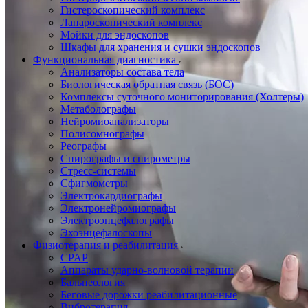
Гистероскопический комплекс
Лапароскопический комплекс
Мойки для эндоскопов
Шкафы для хранения и сушки эндоскопов
Функциональная диагностика
Анализаторы состава тела
Биологическая обратная связь (БОС)
Комплексы суточного мониторирования (Холтеры)
Метаболографы
Нейромиоанализаторы
Полисомнографы
Реографы
Спирографы и спирометры
Стресс-системы
Сфигмометры
Электрокардиографы
Электронейромиографы
Электроэнцефалографы
Эхоэнцефалоскопы
Физиотерапия и реабилитация
CPAP
Аппараты ударно-волновой терапии
Бальнеология
Беговые дорожки реабилитационные
Вибротерапия