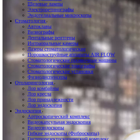
Щелевые лампы
Электроретинографы
Эндотелиальные микроскопы
Стоматология
Автоклавы
Визиографы
Дентальные рентгены
Интраоральные камеры
Лазеры стоматологические
Порошкоструйные аппараты AIR FLOW
Стоматологические проявочные машины
Стоматологические томографы
Стоматологические установки
Физиодиспенсеры
Отоларингология
Лор комбайны
Лор кресла
Лор принадлежности
Лор эндоскопия
Эндоскопия
Артроскопический комплекс
Видеокапсульная эндоскопия
Видеоэндоскопы
Гибкие эндоскопы (Фиброcкопы)
Гистерорезектоскопический комплекс