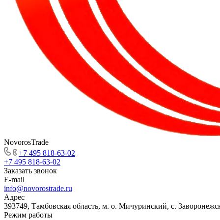
NovorosTrade
+7 495 818-63-02
+7 495 818-63-02
Заказать звонок
E-mail
info@novorostrade.ru
Адрес
393749, Тамбовская область, м. о. Мичуринский, с. Заворонежск
Режим работы