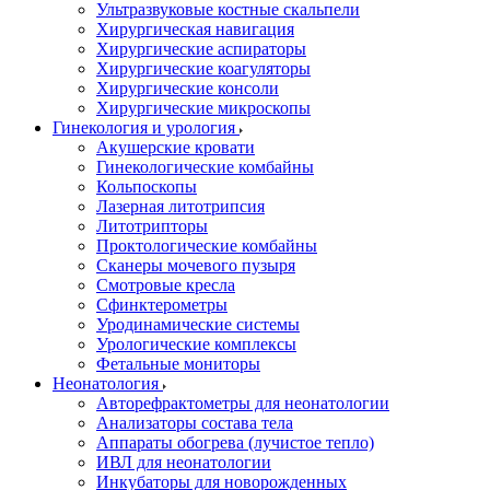
Ультразвуковые костные скальпели
Хирургическая навигация
Хирургические аспираторы
Хирургические коагуляторы
Хирургические консоли
Хирургические микроскопы
Гинекология и урология
Акушерские кровати
Гинекологические комбайны
Кольпоскопы
Лазерная литотрипсия
Литотрипторы
Проктологические комбайны
Сканеры мочевого пузыря
Смотровые кресла
Сфинктерометры
Уродинамические системы
Урологические комплексы
Фетальные мониторы
Неонатология
Авторефрактометры для неонатологии
Анализаторы состава тела
Аппараты обогрева (лучистое тепло)
ИВЛ для неонатологии
Инкубаторы для новорожденных