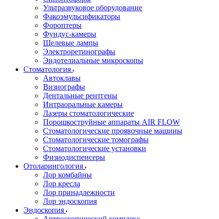
Ультразвуковое оборудование
Факоэмульсификаторы
Фороптеры
Фундус-камеры
Щелевые лампы
Электроретинографы
Эндотелиальные микроскопы
Стоматология
Автоклавы
Визиографы
Дентальные рентгены
Интраоральные камеры
Лазеры стоматологические
Порошкоструйные аппараты AIR FLOW
Стоматологические проявочные машины
Стоматологические томографы
Стоматологические установки
Физиодиспенсеры
Отоларингология
Лор комбайны
Лор кресла
Лор принадлежности
Лор эндоскопия
Эндоскопия
Артроскопический комплекс