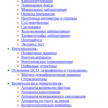
Криооборудование
Ламинарные боксы
Микроскопы лабораторные
Окраска препаратов
Проточные цитометры и сортеры
Со2 инкубаторы
Средоварки
Холодильники лабораторные
Хроматографы лабораторные
Центрифуги
Экспресс тест
Рентгенология
Проявочные машины
Рентген-аппараты
Рентгеновские термопринтеры
Цифровые детекторы
Отделение ЦСО, дезинфекции и утилизации
Моечно-дезинфекционные машины
Стерилизаторы
Косметология и дерматология
Аппараты коррекции фигуры
Аппараты криотерапии
Аппараты неинвазивного омоложения
Аппараты по уходу за лицом
Косметологические комбайны