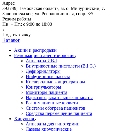
Адрес
393749, Тамбовская область, м. о. Мичуринский, с.
Заворонежское, ул. Революционная, соор. 3/5
Режим работы
Пн. – Пт.: с 9:00 до 18:00
Подать заявку
Каталог
Акции и распродажи
Реанимация и анестезиология
Аппараты ИВЛ
Внутрикостные пистолеты (B.I.G.)
Дефибрилляторы
Инфузионные насосы
Кислородные концентраторы
Контрпульсаторы
Мониторы пациента
Наркозно-дыхательные аппараты
Реанимационные кровати
Системы обогрева пациентов
Средства перемещение пациента
Хирургия
Аппараты для гипотермии
Лазеры хирургические