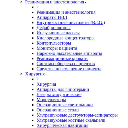
Реанимация и анестезиология
Реанимация и анестезиология
Аппараты ИВЛ
Внутрикостные пистолеты (B.I.G.)
Дефибрилляторы
Инфузионные насосы
Кислородные концентраторы
Контрпульсаторы
Мониторы пациента
Наркозно-дыхательные аппараты
Реанимационные кровати
Системы обогрева пациентов
Средства перемещение пациента
Хирургия
Хирургия
Аппараты для гипотермии
Лазеры хирургические
Морцелляторы
Операционные светильники
Операционные столы
Ультразвуковые деструкторы-аспираторы
Ультразвуковые костные скальпели
Хирургическая навигация