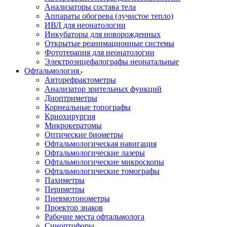
Анализаторы состава тела
Аппараты обогрева (лучистое тепло)
ИВЛ для неонатологии
Инкубаторы для новорожденных
Открытые реанимационные системы
Фототерапия для неонатологии
Электроэнцефалографы неонатальные
Офтальмология
Авторефрактометры
Анализатор зрительных функций
Диоптриметры
Корнеальные топографы
Криохирургия
Микрокератомы
Оптические биометры
Офтальмологическая навигация
Офтальмологические лазеры
Офтальмологические микроскопы
Офтальмологические томографы
Пахиметры
Периметры
Пневмотонометры
Проектор знаков
Рабочие места офтальмолога
Синоптофоры