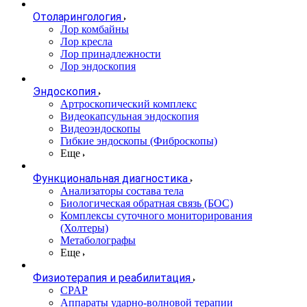
Отоларингология
Лор комбайны
Лор кресла
Лор принадлежности
Лор эндоскопия
Эндоскопия
Артроскопический комплекс
Видеокапсульная эндоскопия
Видеоэндоскопы
Гибкие эндоскопы (Фиброcкопы)
Еще
Функциональная диагностика
Анализаторы состава тела
Биологическая обратная связь (БОС)
Комплексы суточного мониторирования
(Холтеры)
Метаболографы
Еще
Физиотерапия и реабилитация
CPAP
Аппараты ударно-волновой терапии