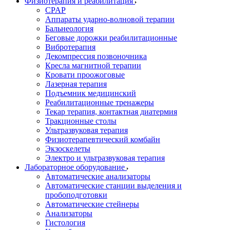
Физиотерапия и реабилитация
CPAP
Аппараты ударно-волновой терапии
Бальнеология
Беговые дорожки реабилитационные
Вибротерапия
Декомпрессия позвоночника
Кресла магнитной терапии
Кровати проожоговые
Лазерная терапия
Подъемник медицинский
Реабилитационные тренажеры
Текар терапия, контактная диатермия
Тракционные столы
Ультразвуковая терапия
Физиотерапевтический комбайн
Экзоскелеты
Электро и ультразвуковая терапия
Лабораторное оборудование
Автоматические анализаторы
Автоматические станции выделения и
пробоподготовки
Автоматические стейнеры
Анализаторы
Гистология