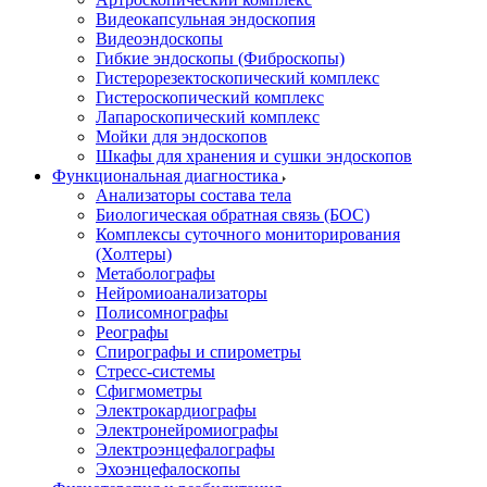
Видеокапсульная эндоскопия
Видеоэндоскопы
Гибкие эндоскопы (Фиброcкопы)
Гистерорезектоскопический комплекс
Гистероскопический комплекс
Лапароскопический комплекс
Мойки для эндоскопов
Шкафы для хранения и сушки эндоскопов
Функциональная диагностика
Анализаторы состава тела
Биологическая обратная связь (БОС)
Комплексы суточного мониторирования
(Холтеры)
Метаболографы
Нейромиоанализаторы
Полисомнографы
Реографы
Спирографы и спирометры
Стресс-системы
Сфигмометры
Электрокардиографы
Электронейромиографы
Электроэнцефалографы
Эхоэнцефалоскопы