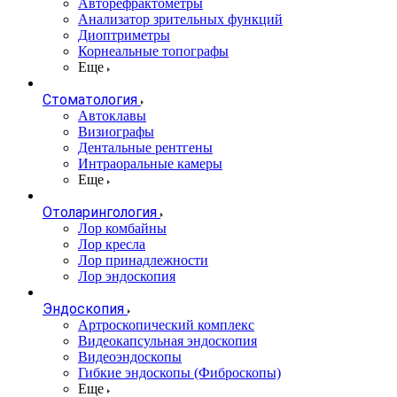
Авторефрактометры
Анализатор зрительных функций
Диоптриметры
Корнеальные топографы
Еще
Стоматология
Автоклавы
Визиографы
Дентальные рентгены
Интраоральные камеры
Еще
Отоларингология
Лор комбайны
Лор кресла
Лор принадлежности
Лор эндоскопия
Эндоскопия
Артроскопический комплекс
Видеокапсульная эндоскопия
Видеоэндоскопы
Гибкие эндоскопы (Фиброcкопы)
Еще