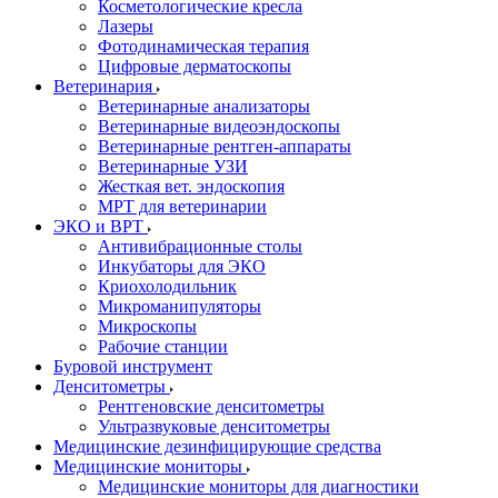
Косметологические кресла
Лазеры
Фотодинамическая терапия
Цифровые дерматоскопы
Ветеринария
Ветеринарные анализаторы
Ветеринарные видеоэндоскопы
Ветеринарные рентген-аппараты
Ветеринарные УЗИ
Жесткая вет. эндоскопия
МРТ для ветеринарии
ЭКО и ВРТ
Антивибрационные столы
Инкубаторы для ЭКО
Криохолодильник
Микроманипуляторы
Микроскопы
Рабочие станции
Буровой инструмент
Денситометры
Рентгеновские денситометры
Ультразвуковые денситометры
Медицинские дезинфицирующие средства
Медицинские мониторы
Медицинские мониторы для диагностики