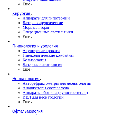
Еще
Хирургия
Аппараты для гипотермии
Лазеры хирургические
Морцелляторы
Операционные светильники
Еще
Гинекология и урология
Акушерские кровати
Гинекологические комбайны
Кольпоскопы
Лазерная литотрипсия
Еще
Неонатология
Авторефрактометры для неонатологии
Анализаторы состава тела
Аппараты обогрева (лучистое тепло)
ИВЛ для неонатологии
Еще
Офтальмология