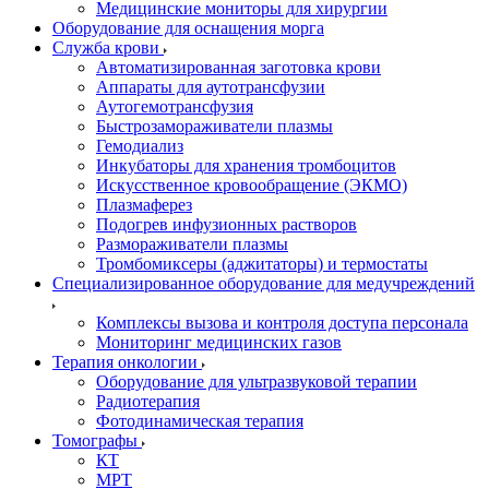
Медицинские мониторы для хирургии
Оборудование для оснащения морга
Служба крови
Автоматизированная заготовка крови
Аппараты для аутотрансфузии
Аутогемотрансфузия
Быстрозамораживатели плазмы
Гемодиализ
Инкубаторы для хранения тромбоцитов
Искусственное кровообращение (ЭКМО)
Плазмаферез
Подогрев инфузионных растворов
Размораживатели плазмы
Тромбомиксеры (аджитаторы) и термостаты
Специализированное оборудование для медучреждений
Комплексы вызова и контроля доступа персонала
Мониторинг медицинских газов
Терапия онкологии
Оборудование для ультразвуковой терапии
Радиотерапия
Фотодинамическая терапия
Томографы
КТ
МРТ