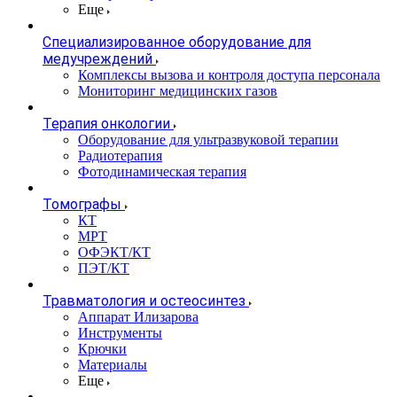
Еще
Специализированное оборудование для
медучреждений
Комплексы вызова и контроля доступа персонала
Мониторинг медицинских газов
Терапия онкологии
Оборудование для ультразвуковой терапии
Радиотерапия
Фотодинамическая терапия
Томографы
КТ
МРТ
ОФЭКТ/КТ
ПЭТ/КТ
Травматология и остеосинтез
Аппарат Илизарова
Инструменты
Крючки
Материалы
Еще