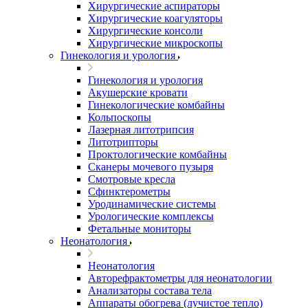
Хирургические аспираторы
Хирургические коагуляторы
Хирургические консоли
Хирургические микроскопы
Гинекология и урология
Гинекология и урология
Акушерские кровати
Гинекологические комбайны
Кольпоскопы
Лазерная литотрипсия
Литотрипторы
Проктологические комбайны
Сканеры мочевого пузыря
Смотровые кресла
Сфинктерометры
Уродинамические системы
Урологические комплексы
Фетальные мониторы
Неонатология
Неонатология
Авторефрактометры для неонатологии
Анализаторы состава тела
Аппараты обогрева (лучистое тепло)