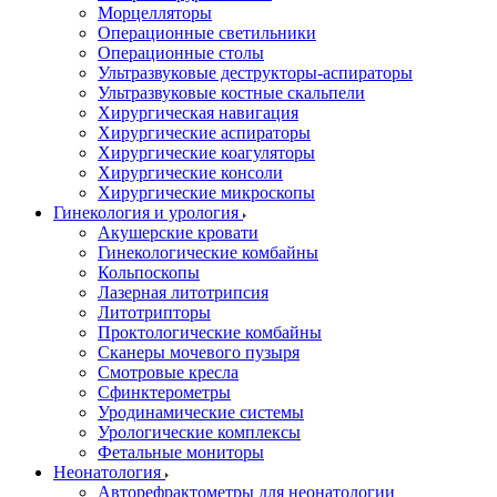
Морцелляторы
Операционные светильники
Операционные столы
Ультразвуковые деструкторы-аспираторы
Ультразвуковые костные скальпели
Хирургическая навигация
Хирургические аспираторы
Хирургические коагуляторы
Хирургические консоли
Хирургические микроскопы
Гинекология и урология
Акушерские кровати
Гинекологические комбайны
Кольпоскопы
Лазерная литотрипсия
Литотрипторы
Проктологические комбайны
Сканеры мочевого пузыря
Смотровые кресла
Сфинктерометры
Уродинамические системы
Урологические комплексы
Фетальные мониторы
Неонатология
Авторефрактометры для неонатологии