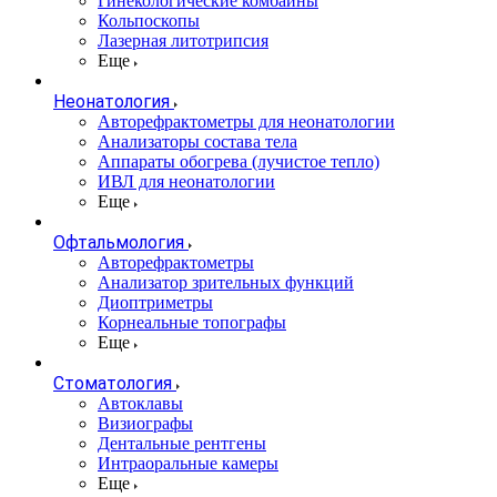
Гинекологические комбайны
Кольпоскопы
Лазерная литотрипсия
Еще
Неонатология
Авторефрактометры для неонатологии
Анализаторы состава тела
Аппараты обогрева (лучистое тепло)
ИВЛ для неонатологии
Еще
Офтальмология
Авторефрактометры
Анализатор зрительных функций
Диоптриметры
Корнеальные топографы
Еще
Стоматология
Автоклавы
Визиографы
Дентальные рентгены
Интраоральные камеры
Еще