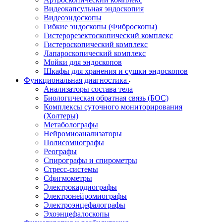
Видеокапсульная эндоскопия
Видеоэндоскопы
Гибкие эндоскопы (Фиброcкопы)
Гистерорезектоскопический комплекс
Гистероскопический комплекс
Лапароскопический комплекс
Мойки для эндоскопов
Шкафы для хранения и сушки эндоскопов
Функциональная диагностика
Анализаторы состава тела
Биологическая обратная связь (БОС)
Комплексы суточного мониторирования
(Холтеры)
Метаболографы
Нейромиоанализаторы
Полисомнографы
Реографы
Спирографы и спирометры
Стресс-системы
Сфигмометры
Электрокардиографы
Электронейромиографы
Электроэнцефалографы
Эхоэнцефалоскопы