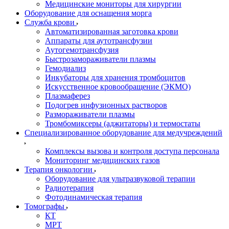
Медицинские мониторы для хирургии
Оборудование для оснащения морга
Служба крови
Автоматизированная заготовка крови
Аппараты для аутотрансфузии
Аутогемотрансфузия
Быстрозамораживатели плазмы
Гемодиализ
Инкубаторы для хранения тромбоцитов
Искусственное кровообращение (ЭКМО)
Плазмаферез
Подогрев инфузионных растворов
Размораживатели плазмы
Тромбомиксеры (аджитаторы) и термостаты
Специализированное оборудование для медучреждений
Комплексы вызова и контроля доступа персонала
Мониторинг медицинских газов
Терапия онкологии
Оборудование для ультразвуковой терапии
Радиотерапия
Фотодинамическая терапия
Томографы
КТ
МРТ