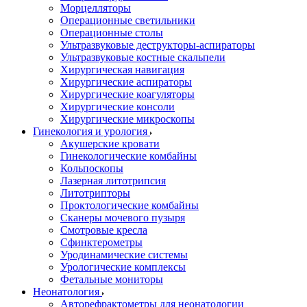
Морцелляторы
Операционные светильники
Операционные столы
Ультразвуковые деструкторы-аспираторы
Ультразвуковые костные скальпели
Хирургическая навигация
Хирургические аспираторы
Хирургические коагуляторы
Хирургические консоли
Хирургические микроскопы
Гинекология и урология
Акушерские кровати
Гинекологические комбайны
Кольпоскопы
Лазерная литотрипсия
Литотрипторы
Проктологические комбайны
Сканеры мочевого пузыря
Смотровые кресла
Сфинктерометры
Уродинамические системы
Урологические комплексы
Фетальные мониторы
Неонатология
Авторефрактометры для неонатологии