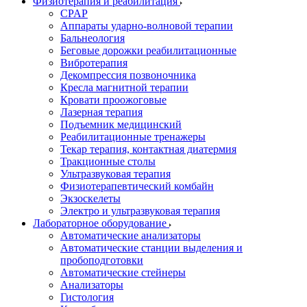
Физиотерапия и реабилитация
CPAP
Аппараты ударно-волновой терапии
Бальнеология
Беговые дорожки реабилитационные
Вибротерапия
Декомпрессия позвоночника
Кресла магнитной терапии
Кровати проожоговые
Лазерная терапия
Подъемник медицинский
Реабилитационные тренажеры
Текар терапия, контактная диатермия
Тракционные столы
Ультразвуковая терапия
Физиотерапевтический комбайн
Экзоскелеты
Электро и ультразвуковая терапия
Лабораторное оборудование
Автоматические анализаторы
Автоматические станции выделения и
пробоподготовки
Автоматические стейнеры
Анализаторы
Гистология