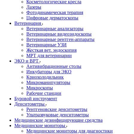
Косметологические кресла
Лазеры
Фотодинамическая терапия
Цифровые дерматоскопы
Ветеринария
Ветеринарные анализаторы
Ветеринарные видеоэндоскопы
Ветеринарные рентген-аппараты
Ветеринарные УЗИ
Жесткая вет. эндоскопия
МРТ для ветеринарии
ЭКО и ВРТ
Антивибрационные столы
Инкубаторы для ЭКО
Криохолодильник
Микроманипуляторы
Микроскопы
Рабочие станции
Буровой инструмент
Денситометры
Рентгеновские денситометры
Ультразвуковые денситометры
Медицинские дезинфицирующие средства
Медицинские мониторы
Медицинские мониторы для диагностики