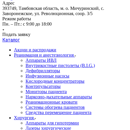
Адрес
393749, Тамбовская область, м. о. Мичуринский, с.
Заворонежское, ул. Революционная, соор. 3/5
Режим работы
Пн. – Пт.: с 9:00 до 18:00
Подать заявку
Каталог
Акции и распродажи
Реанимация и анестезиология
Аппараты ИВЛ
Внутрикостные пистолеты (B.I.G.)
Дефибрилляторы
Инфузионные насосы
Кислородные концентраторы
Контрпульсаторы
Мониторы пациента
Наркозно-дыхательные аппараты
Реанимационные кровати
Системы обогрева пациентов
Средства перемещение пациента
Хирургия
Аппараты для гипотермии
Лазеры хирургические