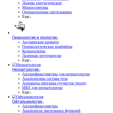
Лазеры хирургические
Морцелляторы
Операционные светильники
Еще
Гинекология и урология
Акушерские кровати
Гинекологические комбайны
Кольпоскопы
Лазерная литотрипсия
Еще
Неонатология
Авторефрактометры для неонатологии
Анализаторы состава тела
Аппараты обогрева (лучистое тепло)
ИВЛ для неонатологии
Еще
Офтальмология
Авторефрактометры
Анализатор зрительных функций