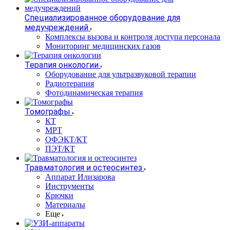
Специализированное оборудование для
медучреждений
Комплексы вызова и контроля доступа персонала
Мониторинг медицинских газов
Терапия онкологии
Оборудование для ультразвуковой терапии
Радиотерапия
Фотодинамическая терапия
Томографы
КТ
МРТ
ОФЭКТ/КТ
ПЭТ/КТ
Травматология и остеосинтез
Аппарат Илизарова
Инструменты
Крючки
Материалы
Еще