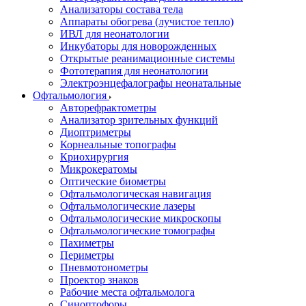
Анализаторы состава тела
Аппараты обогрева (лучистое тепло)
ИВЛ для неонатологии
Инкубаторы для новорожденных
Открытые реанимационные системы
Фототерапия для неонатологии
Электроэнцефалографы неонатальные
Офтальмология
Авторефрактометры
Анализатор зрительных функций
Диоптриметры
Корнеальные топографы
Криохирургия
Микрокератомы
Оптические биометры
Офтальмологическая навигация
Офтальмологические лазеры
Офтальмологические микроскопы
Офтальмологические томографы
Пахиметры
Периметры
Пневмотонометры
Проектор знаков
Рабочие места офтальмолога
Синоптофоры