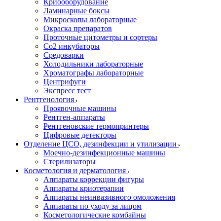
Криооборудование
Ламинарные боксы
Микроскопы лабораторные
Окраска препаратов
Проточные цитометры и сортеры
Со2 инкубаторы
Средоварки
Холодильники лабораторные
Хроматографы лабораторные
Центрифуги
Экспресс тест
Рентгенология
Проявочные машины
Рентген-аппараты
Рентгеновские термопринтеры
Цифровые детекторы
Отделение ЦСО, дезинфекции и утилизации
Моечно-дезинфекционные машины
Стерилизаторы
Косметология и дерматология
Аппараты коррекции фигуры
Аппараты криотерапии
Аппараты неинвазивного омоложения
Аппараты по уходу за лицом
Косметологические комбайны