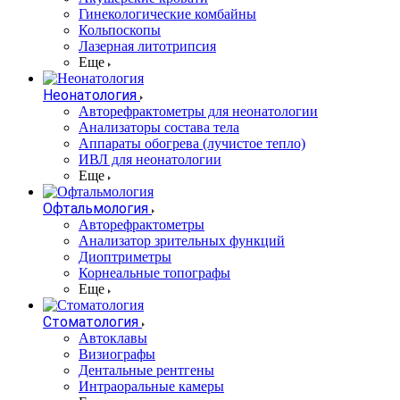
Гинекологические комбайны
Кольпоскопы
Лазерная литотрипсия
Еще
Неонатология
Авторефрактометры для неонатологии
Анализаторы состава тела
Аппараты обогрева (лучистое тепло)
ИВЛ для неонатологии
Еще
Офтальмология
Авторефрактометры
Анализатор зрительных функций
Диоптриметры
Корнеальные топографы
Еще
Стоматология
Автоклавы
Визиографы
Дентальные рентгены
Интраоральные камеры