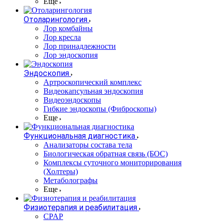
Еще
Отоларингология
Лор комбайны
Лор кресла
Лор принадлежности
Лор эндоскопия
Эндоскопия
Артроскопический комплекс
Видеокапсульная эндоскопия
Видеоэндоскопы
Гибкие эндоскопы (Фиброcкопы)
Еще
Функциональная диагностика
Анализаторы состава тела
Биологическая обратная связь (БОС)
Комплексы суточного мониторирования
(Холтеры)
Метаболографы
Еще
Физиотерапия и реабилитация
CPAP