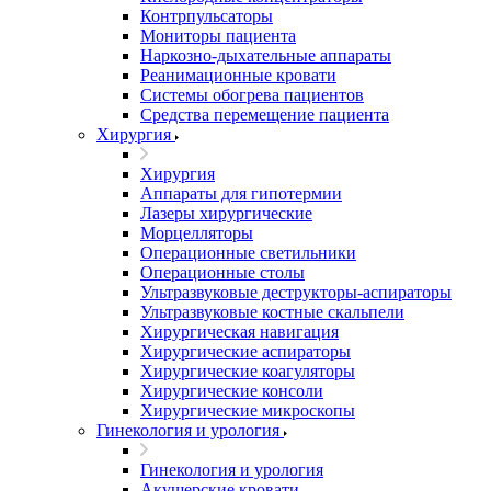
Контрпульсаторы
Мониторы пациента
Наркозно-дыхательные аппараты
Реанимационные кровати
Системы обогрева пациентов
Средства перемещение пациента
Хирургия
Хирургия
Аппараты для гипотермии
Лазеры хирургические
Морцелляторы
Операционные светильники
Операционные столы
Ультразвуковые деструкторы-аспираторы
Ультразвуковые костные скальпели
Хирургическая навигация
Хирургические аспираторы
Хирургические коагуляторы
Хирургические консоли
Хирургические микроскопы
Гинекология и урология
Гинекология и урология
Акушерские кровати