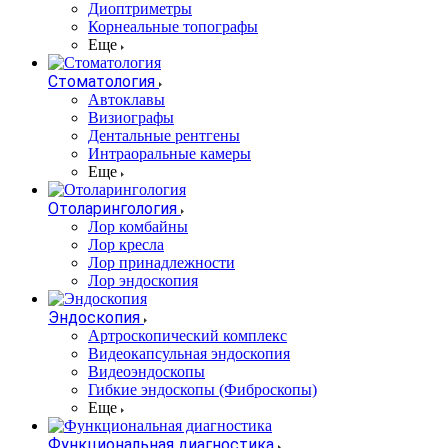
Диоптриметры
Корнеальные топографы
Еще
Стоматология
Автоклавы
Визиографы
Дентальные рентгены
Интраоральные камеры
Еще
Отоларингология
Лор комбайны
Лор кресла
Лор принадлежности
Лор эндоскопия
Эндоскопия
Артроскопический комплекс
Видеокапсульная эндоскопия
Видеоэндоскопы
Гибкие эндоскопы (Фиброcкопы)
Еще
Функциональная диагностика