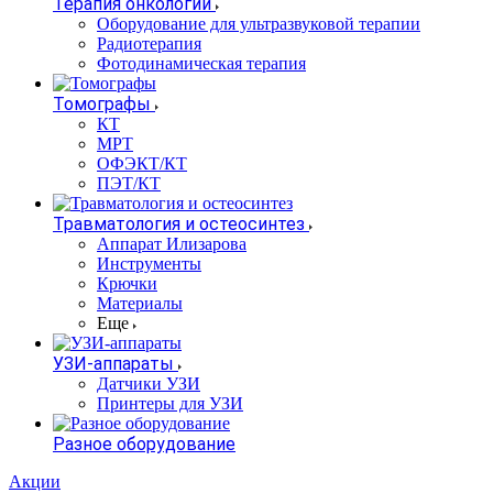
Терапия онкологии
Оборудование для ультразвуковой терапии
Радиотерапия
Фотодинамическая терапия
Томографы
КТ
МРТ
ОФЭКТ/КТ
ПЭТ/КТ
Травматология и остеосинтез
Аппарат Илизарова
Инструменты
Крючки
Материалы
Еще
УЗИ-аппараты
Датчики УЗИ
Принтеры для УЗИ
Разное оборудование
Акции