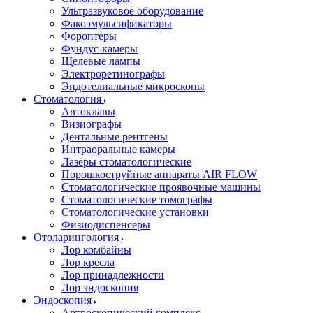
Ультразвуковое оборудование
Факоэмульсификаторы
Фороптеры
Фундус-камеры
Щелевые лампы
Электроретинографы
Эндотелиальные микроскопы
Стоматология
Автоклавы
Визиографы
Дентальные рентгены
Интраоральные камеры
Лазеры стоматологические
Порошкоструйные аппараты AIR FLOW
Стоматологические проявочные машины
Стоматологические томографы
Стоматологические установки
Физиодиспенсеры
Отоларингология
Лор комбайны
Лор кресла
Лор принадлежности
Лор эндоскопия
Эндоскопия
Артроскопический комплекс