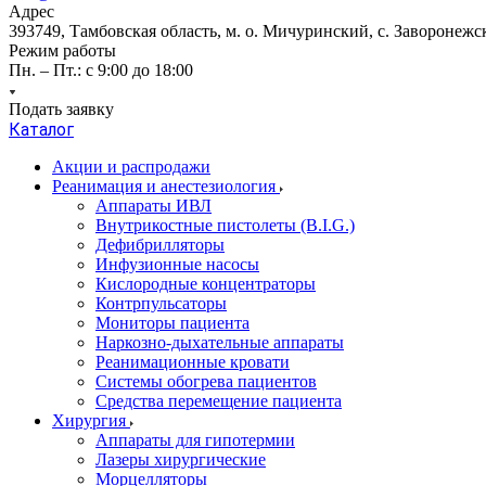
Адрес
393749, Тамбовская область, м. о. Мичуринский, с. Заворонежск
Режим работы
Пн. – Пт.: с 9:00 до 18:00
Подать заявку
Каталог
Акции и распродажи
Реанимация и анестезиология
Аппараты ИВЛ
Внутрикостные пистолеты (B.I.G.)
Дефибрилляторы
Инфузионные насосы
Кислородные концентраторы
Контрпульсаторы
Мониторы пациента
Наркозно-дыхательные аппараты
Реанимационные кровати
Системы обогрева пациентов
Средства перемещение пациента
Хирургия
Аппараты для гипотермии
Лазеры хирургические
Морцелляторы