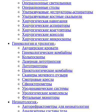
Операционные светильники
Операционные столы
Ультразвуковые деструкторы-аспираторы
Ультразвуковые костные скальпели
Хирургическая навигация
Хирургические аспираторы
Хирургические коагуляторы
Хирургические консоли
Хирургические микроскопы
Гинекология и урология
Акушерские кровати
Гинекологические комбайны
Кольпоскопы
Лазерная литотрипсия
Литотрипторы
Проктологические комбайны
Сканеры мочевого пузыря
Смотровые кресла
Сфинктерометры
Уродинамические системы
Урологические комплексы
Фетальные мониторы
Неонатология
Авторефрактометры для неонатологии
Анализаторы состава тела