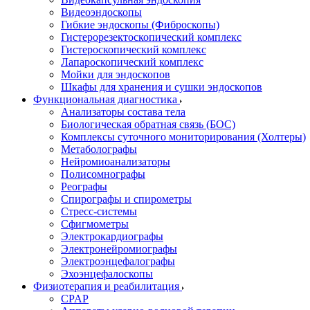
Видеоэндоскопы
Гибкие эндоскопы (Фиброcкопы)
Гистерорезектоскопический комплекс
Гистероскопический комплекс
Лапароскопический комплекс
Мойки для эндоскопов
Шкафы для хранения и сушки эндоскопов
Функциональная диагностика
Анализаторы состава тела
Биологическая обратная связь (БОС)
Комплексы суточного мониторирования (Холтеры)
Метаболографы
Нейромиоанализаторы
Полисомнографы
Реографы
Спирографы и спирометры
Стресс-системы
Сфигмометры
Электрокардиографы
Электронейромиографы
Электроэнцефалографы
Эхоэнцефалоскопы
Физиотерапия и реабилитация
CPAP