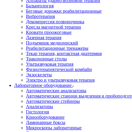
Аппараты ударно-волновой терапии
Бальнеология
Беговые дорожки реабилитационные
Вибротерапия
Декомпрессия позвоночника
Кресла магнитной терапии
Кровати проожоговые
Лазерная терапия
Подъемник медицинский
Реабилитационные тренажеры
Текар терапия, контактная диатермия
Тракционные столы
Ультразвуковая терапия
Физиотерапевтический комбайн
Экзоскелеты
Электро и ультразвуковая терапия
Лабораторное оборудование
Автоматические анализаторы
Автоматические станции выделения и пробоподгот
Автоматические стейнеры
Анализаторы
Гистология
Криооборудование
Ламинарные боксы
Микроскопы лабораторные