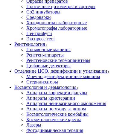
Окраска препаратов
Проточные цитометры и сортеры
Со2 инкубаторы
Средоварки
Холодильники лабораторные
Хроматографы лабораторные
Центрифуги
Экспресс тест
Рентгенология
Проявочные машины
Рентген-аппараты
Рентгеновские термопринтеры
Цифровые детекторы
Отделение ЦСО, дезинфекции и утилизации
Моечно-дезинфекционные машины
Стерилизаторы
Косметология и дерматология
Аппараты коррекции фигуры
Аппараты криотерапии
Аппараты неинвазивного омоложения
Аппараты по уходу за лицом
Косметологические комбайны
Косметологические кресла
Лазеры
Фотодинамическая терапия