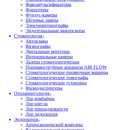
Факоэмульсификаторы
Фороптеры
Фундус-камеры
Щелевые лампы
Электроретинографы
Эндотелиальные микроскопы
Стоматология
Автоклавы
Визиографы
Дентальные рентгены
Интраоральные камеры
Лазеры стоматологические
Порошкоструйные аппараты AIR FLOW
Стоматологические проявочные машины
Стоматологические томографы
Стоматологические установки
Физиодиспенсеры
Отоларингология
Лор комбайны
Лор кресла
Лор принадлежности
Лор эндоскопия
Эндоскопия
Артроскопический комплекс
Видеокапсульная эндоскопия