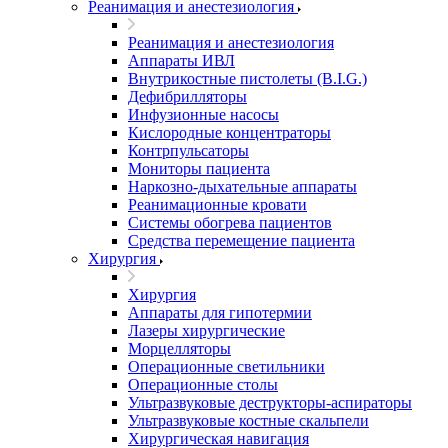
Реанимация и анестезиология
Реанимация и анестезиология
Аппараты ИВЛ
Внутрикостные пистолеты (B.I.G.)
Дефибрилляторы
Инфузионные насосы
Кислородные концентраторы
Контрпульсаторы
Мониторы пациента
Наркозно-дыхательные аппараты
Реанимационные кровати
Системы обогрева пациентов
Средства перемещение пациента
Хирургия
Хирургия
Аппараты для гипотермии
Лазеры хирургические
Морцелляторы
Операционные светильники
Операционные столы
Ультразвуковые деструкторы-аспираторы
Ультразвуковые костные скальпели
Хирургическая навигация