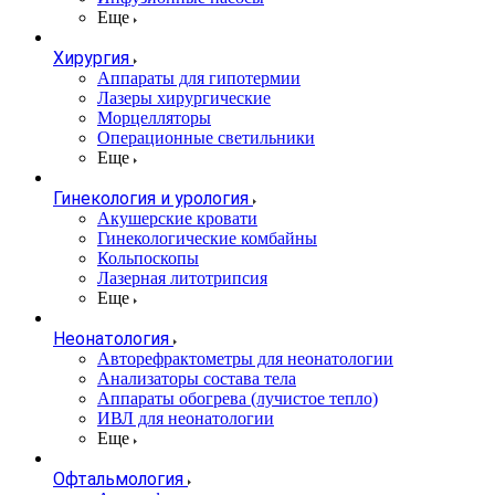
Еще
Хирургия
Аппараты для гипотермии
Лазеры хирургические
Морцелляторы
Операционные светильники
Еще
Гинекология и урология
Акушерские кровати
Гинекологические комбайны
Кольпоскопы
Лазерная литотрипсия
Еще
Неонатология
Авторефрактометры для неонатологии
Анализаторы состава тела
Аппараты обогрева (лучистое тепло)
ИВЛ для неонатологии
Еще
Офтальмология