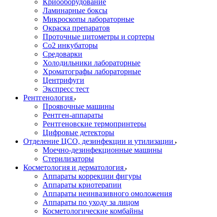
Криооборудование
Ламинарные боксы
Микроскопы лабораторные
Окраска препаратов
Проточные цитометры и сортеры
Со2 инкубаторы
Средоварки
Холодильники лабораторные
Хроматографы лабораторные
Центрифуги
Экспресс тест
Рентгенология
Проявочные машины
Рентген-аппараты
Рентгеновские термопринтеры
Цифровые детекторы
Отделение ЦСО, дезинфекции и утилизации
Моечно-дезинфекционные машины
Стерилизаторы
Косметология и дерматология
Аппараты коррекции фигуры
Аппараты криотерапии
Аппараты неинвазивного омоложения
Аппараты по уходу за лицом
Косметологические комбайны