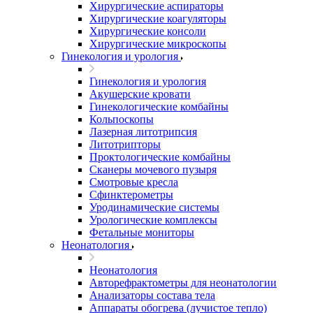
Хирургические аспираторы
Хирургические коагуляторы
Хирургические консоли
Хирургические микроскопы
Гинекология и урология
Гинекология и урология
Акушерские кровати
Гинекологические комбайны
Кольпоскопы
Лазерная литотрипсия
Литотрипторы
Проктологические комбайны
Сканеры мочевого пузыря
Смотровые кресла
Сфинктерометры
Уродинамические системы
Урологические комплексы
Фетальные мониторы
Неонатология
Неонатология
Авторефрактометры для неонатологии
Анализаторы состава тела
Аппараты обогрева (лучистое тепло)