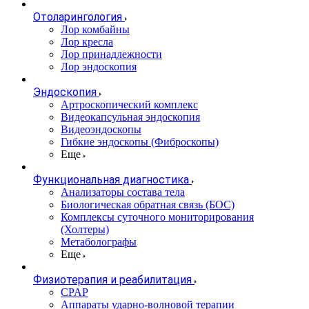
Отоларингология
Лор комбайны
Лор кресла
Лор принадлежности
Лор эндоскопия
Эндоскопия
Артроскопический комплекс
Видеокапсульная эндоскопия
Видеоэндоскопы
Гибкие эндоскопы (Фиброcкопы)
Еще
Функциональная диагностика
Анализаторы состава тела
Биологическая обратная связь (БОС)
Комплексы суточного мониторирования
(Холтеры)
Метаболографы
Еще
Физиотерапия и реабилитация
CPAP
Аппараты ударно-волновой терапии