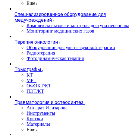
Еще
Специализированное оборудование для
медучреждений
Комплексы вызова и контроля доступа персонала
Мониторинг медицинских газов
Терапия онкологии
Оборудование для ультразвуковой терапии
Радиотерапия
Фотодинамическая терапия
Томографы
КТ
МРТ
ОФЭКТ/КТ
ПЭТ/КТ
Травматология и остеосинтез
Аппарат Илизарова
Инструменты
Крючки
Материалы
Еще