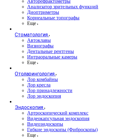
Авторефрактометры
Анализатор зрительных функций
Диоптриметры
Корнеальные топографы
Еще
Стоматология
Автоклавы
Визиографы
Дентальные рентгены
Интраоральные камеры
Еще
Отоларингология
Лор комбайны
Лор кресла
Лор принадлежности
Лор эндоскопия
Эндоскопия
Артроскопический комплекс
Видеокапсульная эндоскопия
Видеоэндоскопы
Гибкие эндоскопы (Фиброcкопы)
Еще