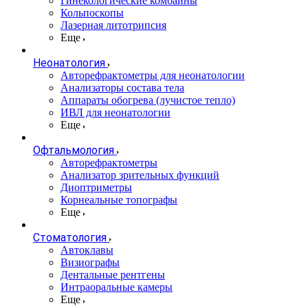
Гинекологические комбайны
Кольпоскопы
Лазерная литотрипсия
Еще
Неонатология
Авторефрактометры для неонатологии
Анализаторы состава тела
Аппараты обогрева (лучистое тепло)
ИВЛ для неонатологии
Еще
Офтальмология
Авторефрактометры
Анализатор зрительных функций
Диоптриметры
Корнеальные топографы
Еще
Стоматология
Автоклавы
Визиографы
Дентальные рентгены
Интраоральные камеры
Еще