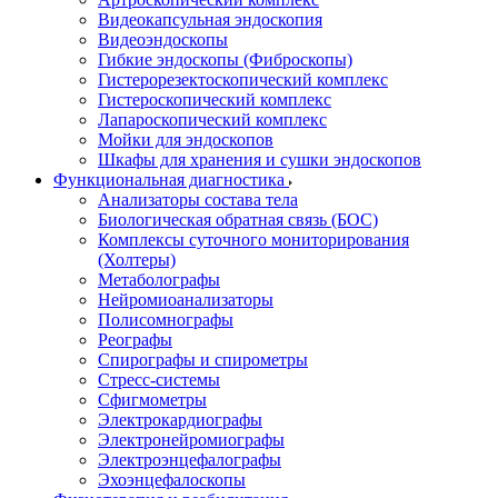
Видеокапсульная эндоскопия
Видеоэндоскопы
Гибкие эндоскопы (Фиброcкопы)
Гистерорезектоскопический комплекс
Гистероскопический комплекс
Лапароскопический комплекс
Мойки для эндоскопов
Шкафы для хранения и сушки эндоскопов
Функциональная диагностика
Анализаторы состава тела
Биологическая обратная связь (БОС)
Комплексы суточного мониторирования
(Холтеры)
Метаболографы
Нейромиоанализаторы
Полисомнографы
Реографы
Спирографы и спирометры
Стресс-системы
Сфигмометры
Электрокардиографы
Электронейромиографы
Электроэнцефалографы
Эхоэнцефалоскопы