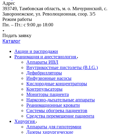
Адрес
393749, Тамбовская область, м. о. Мичуринский, с.
Заворонежское, ул. Революционная, соор. 3/5
Режим работы
Пн. – Пт.: с 9:00 до 18:00
Подать заявку
Каталог
Акции и распродажи
Реанимация и анестезиология
Аппараты ИВЛ
Внутрикостные пистолеты (B.I.G.)
Дефибрилляторы
Инфузионные насосы
Кислородные концентраторы
Контрпульсаторы
Мониторы пациента
Наркозно-дыхательные аппараты
Реанимационные кровати
Системы обогрева пациентов
Средства перемещение пациента
Хирургия
Аппараты для гипотермии
Лазеры хирургические