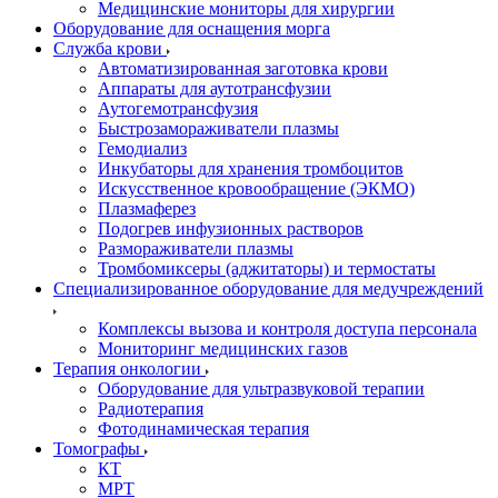
Медицинские мониторы для хирургии
Оборудование для оснащения морга
Служба крови
Автоматизированная заготовка крови
Аппараты для аутотрансфузии
Аутогемотрансфузия
Быстрозамораживатели плазмы
Гемодиализ
Инкубаторы для хранения тромбоцитов
Искусственное кровообращение (ЭКМО)
Плазмаферез
Подогрев инфузионных растворов
Размораживатели плазмы
Тромбомиксеры (аджитаторы) и термостаты
Специализированное оборудование для медучреждений
Комплексы вызова и контроля доступа персонала
Мониторинг медицинских газов
Терапия онкологии
Оборудование для ультразвуковой терапии
Радиотерапия
Фотодинамическая терапия
Томографы
КТ
МРТ