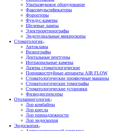
Ультразвуковое оборудование
Факоэмульсификаторы
Фороптеры
Фундус-камеры
Щелевые лампы
Электроретинографы
Эндотелиальные микроскопы
Стоматология
Автоклавы
Визиографы
Дентальные рентгены
Интраоральные камеры
Лазеры стоматологические
Порошкоструйные аппараты AIR FLOW
Стоматологические проявочные машины
Стоматологические томографы
Стоматологические установки
Физиодиспенсеры
Отоларингология
Лор комбайны
Лор кресла
Лор принадлежности
Лор эндоскопия
Эндоскопия
Артроскопический комплекс