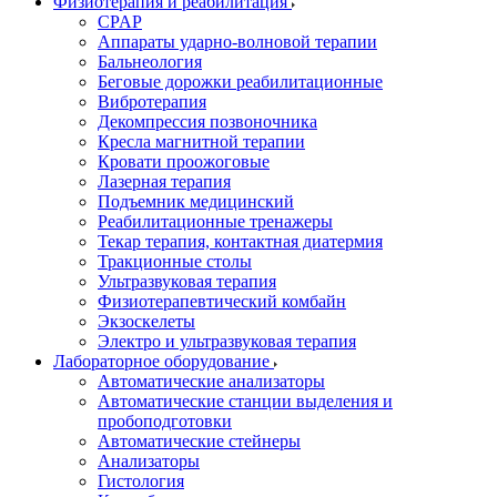
Физиотерапия и реабилитация
CPAP
Аппараты ударно-волновой терапии
Бальнеология
Беговые дорожки реабилитационные
Вибротерапия
Декомпрессия позвоночника
Кресла магнитной терапии
Кровати проожоговые
Лазерная терапия
Подъемник медицинский
Реабилитационные тренажеры
Текар терапия, контактная диатермия
Тракционные столы
Ультразвуковая терапия
Физиотерапевтический комбайн
Экзоскелеты
Электро и ультразвуковая терапия
Лабораторное оборудование
Автоматические анализаторы
Автоматические станции выделения и
пробоподготовки
Автоматические стейнеры
Анализаторы
Гистология