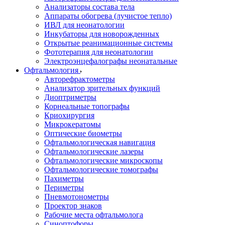
Анализаторы состава тела
Аппараты обогрева (лучистое тепло)
ИВЛ для неонатологии
Инкубаторы для новорожденных
Открытые реанимационные системы
Фототерапия для неонатологии
Электроэнцефалографы неонатальные
Офтальмология
Авторефрактометры
Анализатор зрительных функций
Диоптриметры
Корнеальные топографы
Криохирургия
Микрокератомы
Оптические биометры
Офтальмологическая навигация
Офтальмологические лазеры
Офтальмологические микроскопы
Офтальмологические томографы
Пахиметры
Периметры
Пневмотонометры
Проектор знаков
Рабочие места офтальмолога
Синоптофоры