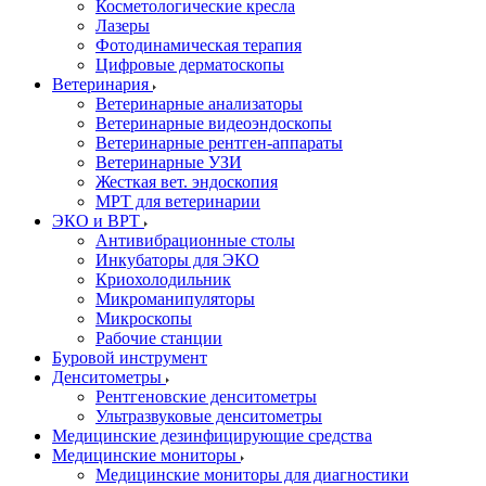
Косметологические кресла
Лазеры
Фотодинамическая терапия
Цифровые дерматоскопы
Ветеринария
Ветеринарные анализаторы
Ветеринарные видеоэндоскопы
Ветеринарные рентген-аппараты
Ветеринарные УЗИ
Жесткая вет. эндоскопия
МРТ для ветеринарии
ЭКО и ВРТ
Антивибрационные столы
Инкубаторы для ЭКО
Криохолодильник
Микроманипуляторы
Микроскопы
Рабочие станции
Буровой инструмент
Денситометры
Рентгеновские денситометры
Ультразвуковые денситометры
Медицинские дезинфицирующие средства
Медицинские мониторы
Медицинские мониторы для диагностики