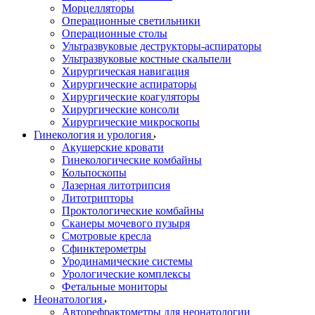
Морцелляторы
Операционные светильники
Операционные столы
Ультразвуковые деструкторы-аспираторы
Ультразвуковые костные скальпели
Хирургическая навигация
Хирургические аспираторы
Хирургические коагуляторы
Хирургические консоли
Хирургические микроскопы
Гинекология и урология
Акушерские кровати
Гинекологические комбайны
Кольпоскопы
Лазерная литотрипсия
Литотрипторы
Проктологические комбайны
Сканеры мочевого пузыря
Смотровые кресла
Сфинктерометры
Уродинамические системы
Урологические комплексы
Фетальные мониторы
Неонатология
Авторефрактометры для неонатологии