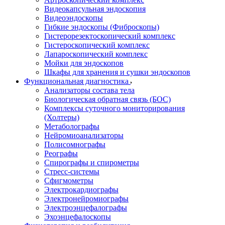
Видеокапсульная эндоскопия
Видеоэндоскопы
Гибкие эндоскопы (Фиброcкопы)
Гистерорезектоскопический комплекс
Гистероскопический комплекс
Лапароскопический комплекс
Мойки для эндоскопов
Шкафы для хранения и сушки эндоскопов
Функциональная диагностика
Анализаторы состава тела
Биологическая обратная связь (БОС)
Комплексы суточного мониторирования
(Холтеры)
Метаболографы
Нейромиоанализаторы
Полисомнографы
Реографы
Спирографы и спирометры
Стресс-системы
Сфигмометры
Электрокардиографы
Электронейромиографы
Электроэнцефалографы
Эхоэнцефалоскопы