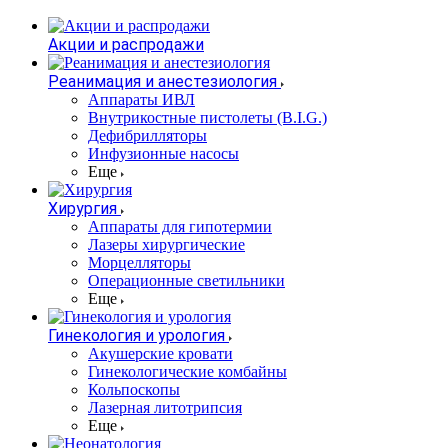
Акции и распродажи
Реанимация и анестезиология
Аппараты ИВЛ
Внутрикостные пистолеты (B.I.G.)
Дефибрилляторы
Инфузионные насосы
Еще
Хирургия
Аппараты для гипотермии
Лазеры хирургические
Морцелляторы
Операционные светильники
Еще
Гинекология и урология
Акушерские кровати
Гинекологические комбайны
Кольпоскопы
Лазерная литотрипсия
Еще