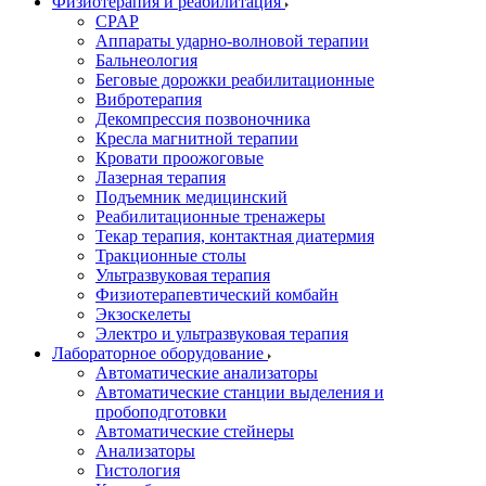
Физиотерапия и реабилитация
CPAP
Аппараты ударно-волновой терапии
Бальнеология
Беговые дорожки реабилитационные
Вибротерапия
Декомпрессия позвоночника
Кресла магнитной терапии
Кровати проожоговые
Лазерная терапия
Подъемник медицинский
Реабилитационные тренажеры
Текар терапия, контактная диатермия
Тракционные столы
Ультразвуковая терапия
Физиотерапевтический комбайн
Экзоскелеты
Электро и ультразвуковая терапия
Лабораторное оборудование
Автоматические анализаторы
Автоматические станции выделения и
пробоподготовки
Автоматические стейнеры
Анализаторы
Гистология