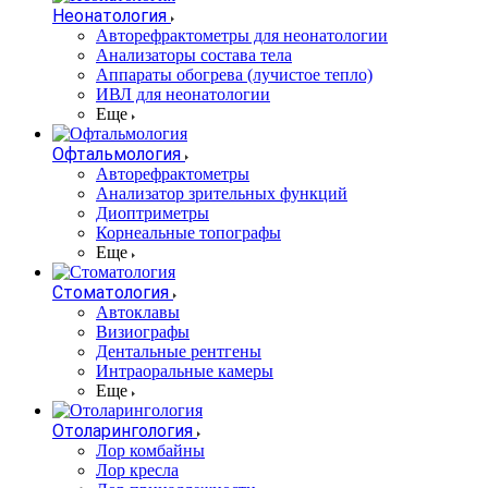
Неонатология
Авторефрактометры для неонатологии
Анализаторы состава тела
Аппараты обогрева (лучистое тепло)
ИВЛ для неонатологии
Еще
Офтальмология
Авторефрактометры
Анализатор зрительных функций
Диоптриметры
Корнеальные топографы
Еще
Стоматология
Автоклавы
Визиографы
Дентальные рентгены
Интраоральные камеры
Еще
Отоларингология
Лор комбайны
Лор кресла