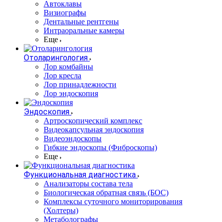
Автоклавы
Визиографы
Дентальные рентгены
Интраоральные камеры
Еще
Отоларингология
Лор комбайны
Лор кресла
Лор принадлежности
Лор эндоскопия
Эндоскопия
Артроскопический комплекс
Видеокапсульная эндоскопия
Видеоэндоскопы
Гибкие эндоскопы (Фиброcкопы)
Еще
Функциональная диагностика
Анализаторы состава тела
Биологическая обратная связь (БОС)
Комплексы суточного мониторирования
(Холтеры)
Метаболографы