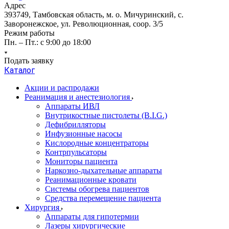
Адрес
393749, Тамбовская область, м. о. Мичуринский, с.
Заворонежское, ул. Революционная, соор. 3/5
Режим работы
Пн. – Пт.: с 9:00 до 18:00
Подать заявку
Каталог
Акции и распродажи
Реанимация и анестезиология
Аппараты ИВЛ
Внутрикостные пистолеты (B.I.G.)
Дефибрилляторы
Инфузионные насосы
Кислородные концентраторы
Контрпульсаторы
Мониторы пациента
Наркозно-дыхательные аппараты
Реанимационные кровати
Системы обогрева пациентов
Средства перемещение пациента
Хирургия
Аппараты для гипотермии
Лазеры хирургические