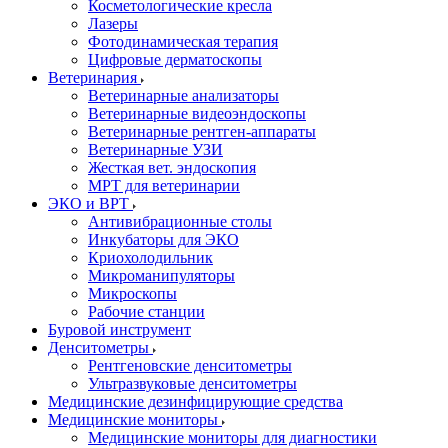
Косметологические кресла
Лазеры
Фотодинамическая терапия
Цифровые дерматоскопы
Ветеринария
Ветеринарные анализаторы
Ветеринарные видеоэндоскопы
Ветеринарные рентген-аппараты
Ветеринарные УЗИ
Жесткая вет. эндоскопия
МРТ для ветеринарии
ЭКО и ВРТ
Антивибрационные столы
Инкубаторы для ЭКО
Криохолодильник
Микроманипуляторы
Микроскопы
Рабочие станции
Буровой инструмент
Денситометры
Рентгеновские денситометры
Ультразвуковые денситометры
Медицинские дезинфицирующие средства
Медицинские мониторы
Медицинские мониторы для диагностики