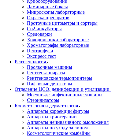
Криооборудование
Ламинарные боксы
Микроскопы лабораторные
Окраска препаратов
Проточные цитометры и сортеры
Со2 инкубаторы
Средоварки
Холодильники лабораторные
Хроматографы лабораторные
Центрифуги
Экспресс тест
Рентгенология
Проявочные машины
Рентген-аппараты
Рентгеновские термопринтеры
Цифровые детекторы
Отделение ЦСО, дезинфекции и утилизации
Моечно-дезинфекционные машины
Стерилизаторы
Косметология и дерматология
Аппараты коррекции фигуры
Аппараты криотерапии
Аппараты неинвазивного омоложения
Аппараты по уходу за лицом
Косметологические комбайны