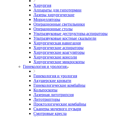
Хирургия
Аппараты для гипотермии
Лазеры хирургические
Морцелляторы
Операционные светильники
Операционные столы
Ультразвуковые деструкторы-аспираторы
Ультразвуковые костные скальпели
Хирургическая навигация
Хирургические аспираторы
Хирургические коагуляторы
Хирургические консоли
Хирургические микроскопы
Гинекология и урология
Гинекология и урология
Акушерские кровати
Гинекологические комбайны
Кольпоскопы
Лазерная литотрипсия
Литотрипторы
Проктологические комбайны
Сканеры мочевого пузыря
Смотровые кресла