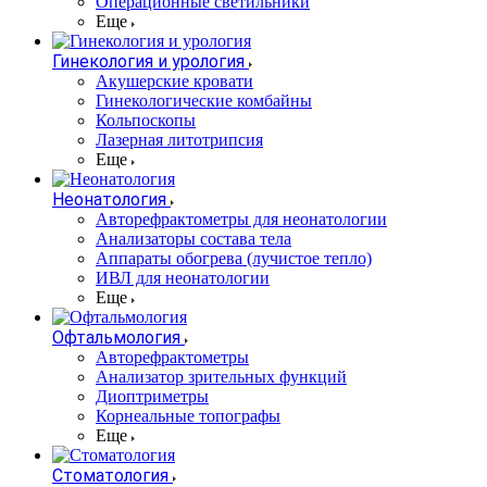
Операционные светильники
Еще
Гинекология и урология
Акушерские кровати
Гинекологические комбайны
Кольпоскопы
Лазерная литотрипсия
Еще
Неонатология
Авторефрактометры для неонатологии
Анализаторы состава тела
Аппараты обогрева (лучистое тепло)
ИВЛ для неонатологии
Еще
Офтальмология
Авторефрактометры
Анализатор зрительных функций
Диоптриметры
Корнеальные топографы
Еще
Стоматология