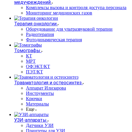
медучреждений
Комплексы вызова и контроля доступа персонала
Мониторинг медицинских газов
Терапия онкологии
Оборудование для ультразвуковой терапии
Радиотерапия
Фотодинамическая терапия
Томографы
КТ
МРТ
ОФЭКТ/КТ
ПЭТ/КТ
Травматология и остеосинтез
Аппарат Илизарова
Инструменты
Крючки
Материалы
Еще
УЗИ-аппараты
Датчики УЗИ
Принтеры для УЗИ