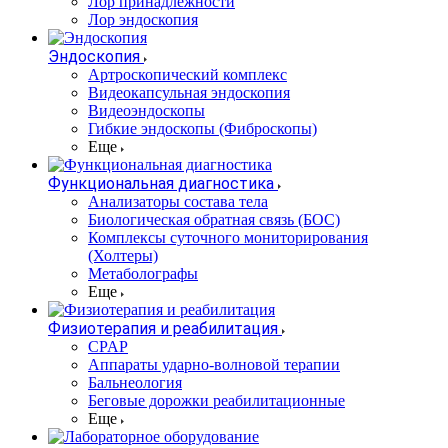
Лор принадлежности
Лор эндоскопия
Эндоскопия
Артроскопический комплекс
Видеокапсульная эндоскопия
Видеоэндоскопы
Гибкие эндоскопы (Фиброcкопы)
Еще
Функциональная диагностика
Анализаторы состава тела
Биологическая обратная связь (БОС)
Комплексы суточного мониторирования
(Холтеры)
Метаболографы
Еще
Физиотерапия и реабилитация
CPAP
Аппараты ударно-волновой терапии
Бальнеология
Беговые дорожки реабилитационные
Еще