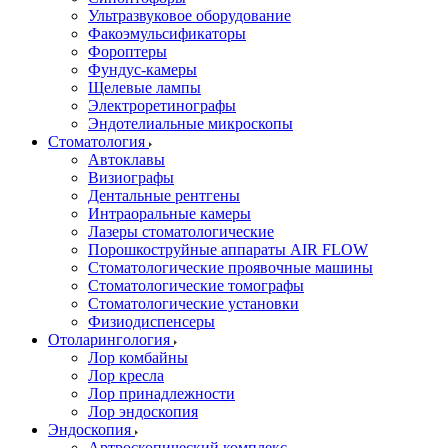
Ультразвуковое оборудование
Факоэмульсификаторы
Фороптеры
Фундус-камеры
Щелевые лампы
Электроретинографы
Эндотелиальные микроскопы
Стоматология
Автоклавы
Визиографы
Дентальные рентгены
Интраоральные камеры
Лазеры стоматологические
Порошкоструйные аппараты AIR FLOW
Стоматологические проявочные машины
Стоматологические томографы
Стоматологические установки
Физиодиспенсеры
Отоларингология
Лор комбайны
Лор кресла
Лор принадлежности
Лор эндоскопия
Эндоскопия
Артроскопический комплекс