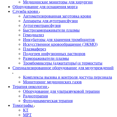
Медицинские мониторы для хирургии
Оборудование для оснащения морга
Служба крови
Автоматизированная заготовка крови
Аппараты для аутотрансфузии
Аутогемотрансфузия
Быстрозамораживатели плазмы
Гемодиализ
Инкубаторы для хранения тромбоцитов
Искусственное кровообращение (ЭКМО)
Плазмаферез
Подогрев инфузионных растворов
Размораживатели плазмы
Тромбомиксеры (аджитаторы) и термостаты
Специализированное оборудование для медучреждений
Комплексы вызова и контроля доступа персонала
Мониторинг медицинских газов
Терапия онкологии
Оборудование для ультразвуковой терапии
Радиотерапия
Фотодинамическая терапия
Томографы
КТ
МРТ