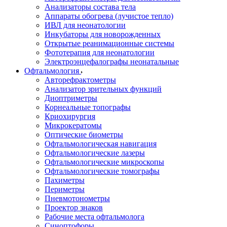
Анализаторы состава тела
Аппараты обогрева (лучистое тепло)
ИВЛ для неонатологии
Инкубаторы для новорожденных
Открытые реанимационные системы
Фототерапия для неонатологии
Электроэнцефалографы неонатальные
Офтальмология
Авторефрактометры
Анализатор зрительных функций
Диоптриметры
Корнеальные топографы
Криохирургия
Микрокератомы
Оптические биометры
Офтальмологическая навигация
Офтальмологические лазеры
Офтальмологические микроскопы
Офтальмологические томографы
Пахиметры
Периметры
Пневмотонометры
Проектор знаков
Рабочие места офтальмолога
Синоптофоры