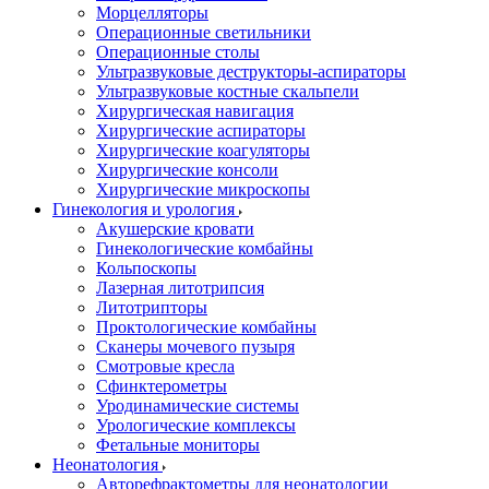
Морцелляторы
Операционные светильники
Операционные столы
Ультразвуковые деструкторы-аспираторы
Ультразвуковые костные скальпели
Хирургическая навигация
Хирургические аспираторы
Хирургические коагуляторы
Хирургические консоли
Хирургические микроскопы
Гинекология и урология
Акушерские кровати
Гинекологические комбайны
Кольпоскопы
Лазерная литотрипсия
Литотрипторы
Проктологические комбайны
Сканеры мочевого пузыря
Смотровые кресла
Сфинктерометры
Уродинамические системы
Урологические комплексы
Фетальные мониторы
Неонатология
Авторефрактометры для неонатологии