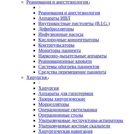
Реанимация и анестезиология
Реанимация и анестезиология
Аппараты ИВЛ
Внутрикостные пистолеты (B.I.G.)
Дефибрилляторы
Инфузионные насосы
Кислородные концентраторы
Контрпульсаторы
Мониторы пациента
Наркозно-дыхательные аппараты
Реанимационные кровати
Системы обогрева пациентов
Средства перемещение пациента
Хирургия
Хирургия
Аппараты для гипотермии
Лазеры хирургические
Морцелляторы
Операционные светильники
Операционные столы
Ультразвуковые деструкторы-аспираторы
Ультразвуковые костные скальпели
Хирургическая навигация