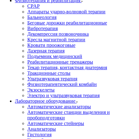
Физиотерапия и реабилитация
CPAP
Аппараты ударно-волновой терапии
Бальнеология
Беговые дорожки реабилитационные
Вибротерапия
Декомпрессия позвоночника
Кресла магнитной терапии
Кровати проожоговые
Лазерная терапия
Подъемник медицинский
Реабилитационные тренажеры
Текар терапия, контактная диатермия
Тракционные столы
Ультразвуковая терапия
Физиотерапевтический комбайн
Экзоскелеты
Электро и ультразвуковая терапия
Лабораторное оборудование
Автоматические анализаторы
Автоматические станции выделения и
пробоподготовки
Автоматические стейнеры
Анализаторы
Гистология