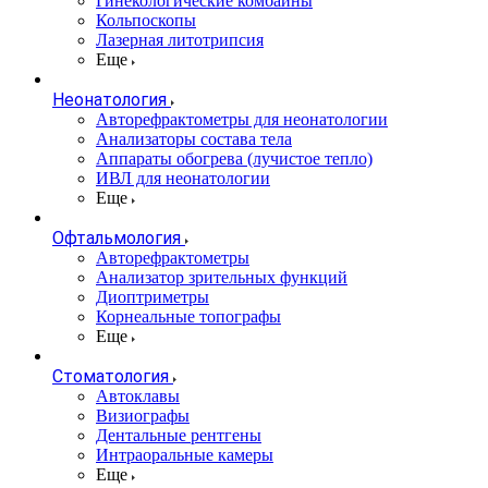
Гинекологические комбайны
Кольпоскопы
Лазерная литотрипсия
Еще
Неонатология
Авторефрактометры для неонатологии
Анализаторы состава тела
Аппараты обогрева (лучистое тепло)
ИВЛ для неонатологии
Еще
Офтальмология
Авторефрактометры
Анализатор зрительных функций
Диоптриметры
Корнеальные топографы
Еще
Стоматология
Автоклавы
Визиографы
Дентальные рентгены
Интраоральные камеры
Еще