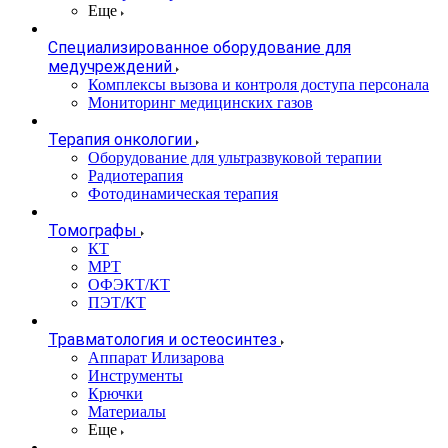
Еще
Специализированное оборудование для
медучреждений
Комплексы вызова и контроля доступа персонала
Мониторинг медицинских газов
Терапия онкологии
Оборудование для ультразвуковой терапии
Радиотерапия
Фотодинамическая терапия
Томографы
КТ
МРТ
ОФЭКТ/КТ
ПЭТ/КТ
Травматология и остеосинтез
Аппарат Илизарова
Инструменты
Крючки
Материалы
Еще