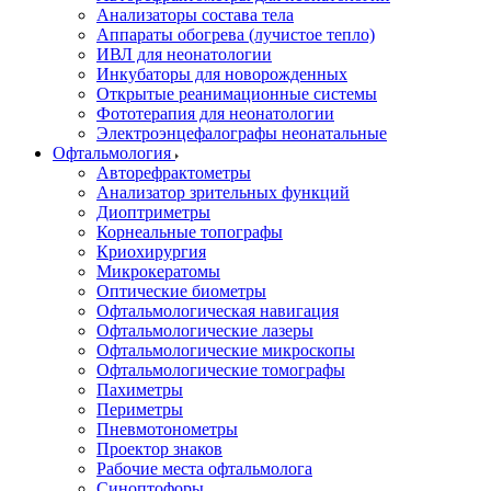
Анализаторы состава тела
Аппараты обогрева (лучистое тепло)
ИВЛ для неонатологии
Инкубаторы для новорожденных
Открытые реанимационные системы
Фототерапия для неонатологии
Электроэнцефалографы неонатальные
Офтальмология
Авторефрактометры
Анализатор зрительных функций
Диоптриметры
Корнеальные топографы
Криохирургия
Микрокератомы
Оптические биометры
Офтальмологическая навигация
Офтальмологические лазеры
Офтальмологические микроскопы
Офтальмологические томографы
Пахиметры
Периметры
Пневмотонометры
Проектор знаков
Рабочие места офтальмолога
Синоптофоры