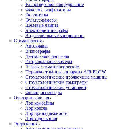
Ультразвуковое оборудование
Факоэмульсификаторы
Фороптеры
Фундус-камеры
Щелевые лампы
Электроретинографы
Эндотелиальные микроскопы
Стоматология
Автоклавы
Визиографы
Дентальные рентгены
Интраоральные камеры
Лазеры стоматологические
Порошкоструйные аппараты AIR FLOW
Стоматологические проявочные машины
Стоматологические томографы
Стоматологические установки
Физиодиспенсеры
Отоларингология
Лор комбайны
Лор кресла
Лор принадлежности
Лор эндоскопия
Эндоскопия
Артроскопический комплекс