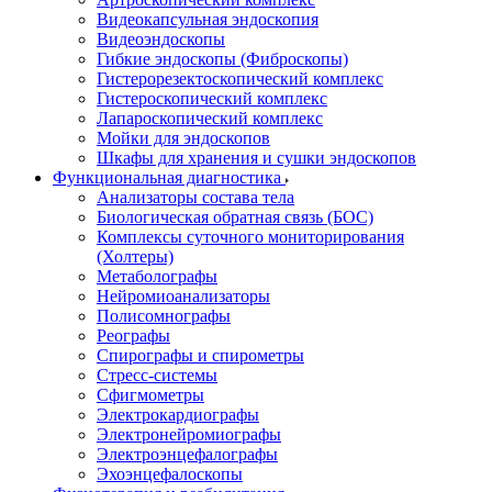
Видеокапсульная эндоскопия
Видеоэндоскопы
Гибкие эндоскопы (Фиброcкопы)
Гистерорезектоскопический комплекс
Гистероскопический комплекс
Лапароскопический комплекс
Мойки для эндоскопов
Шкафы для хранения и сушки эндоскопов
Функциональная диагностика
Анализаторы состава тела
Биологическая обратная связь (БОС)
Комплексы суточного мониторирования
(Холтеры)
Метаболографы
Нейромиоанализаторы
Полисомнографы
Реографы
Спирографы и спирометры
Стресс-системы
Сфигмометры
Электрокардиографы
Электронейромиографы
Электроэнцефалографы
Эхоэнцефалоскопы