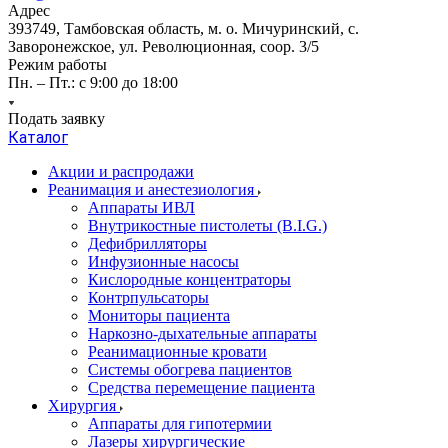
Адрес
393749, Тамбовская область, м. о. Мичуринский, с.
Заворонежское, ул. Революционная, соор. 3/5
Режим работы
Пн. – Пт.: с 9:00 до 18:00
Подать заявку
Каталог
Акции и распродажи
Реанимация и анестезиология
Аппараты ИВЛ
Внутрикостные пистолеты (B.I.G.)
Дефибрилляторы
Инфузионные насосы
Кислородные концентраторы
Контрпульсаторы
Мониторы пациента
Наркозно-дыхательные аппараты
Реанимационные кровати
Системы обогрева пациентов
Средства перемещение пациента
Хирургия
Аппараты для гипотермии
Лазеры хирургические