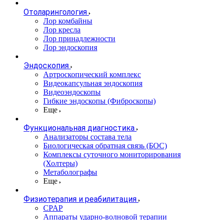
Отоларингология
Лор комбайны
Лор кресла
Лор принадлежности
Лор эндоскопия
Эндоскопия
Артроскопический комплекс
Видеокапсульная эндоскопия
Видеоэндоскопы
Гибкие эндоскопы (Фиброcкопы)
Еще
Функциональная диагностика
Анализаторы состава тела
Биологическая обратная связь (БОС)
Комплексы суточного мониторирования
(Холтеры)
Метаболографы
Еще
Физиотерапия и реабилитация
CPAP
Аппараты ударно-волновой терапии