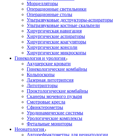
Морцелляторы
Операционные светильники
Операционные столы
Ультразвуковые деструкторы-аспираторы
Ультразвуковые костные скальпели
Хирургическая навигация
Хирургические аспираторы
Хирургические коагуляторы
Хирургические консоли
Хирургические микроскопы
Гинекология и урология
Акушерские кровати
Гинекологические комбайны
Кольпоскопы
Лазерная литотрипсия
Литотрипторы
Проктологические комбайны
Сканеры мочевого пузыря
Смотровые кресла
Сфинктерометры
Уродинамические системы
Урологические комплексы
Фетальные мониторы
Неонатология
Авторефрактометры для неонатологии