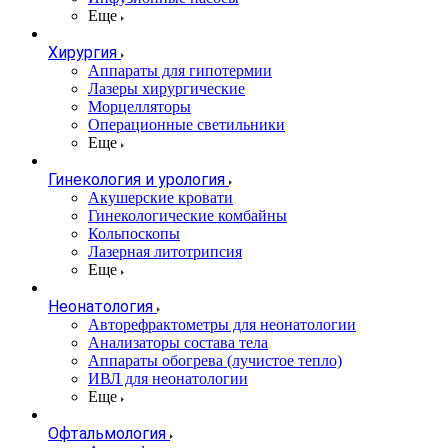
Еще
Хирургия
Аппараты для гипотермии
Лазеры хирургические
Морцелляторы
Операционные светильники
Еще
Гинекология и урология
Акушерские кровати
Гинекологические комбайны
Кольпоскопы
Лазерная литотрипсия
Еще
Неонатология
Авторефрактометры для неонатологии
Анализаторы состава тела
Аппараты обогрева (лучистое тепло)
ИВЛ для неонатологии
Еще
Офтальмология