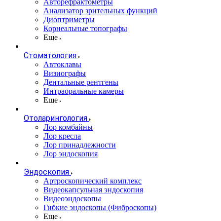
Авторефрактометры
Анализатор зрительных функций
Диоптриметры
Корнеальные топографы
Еще
Стоматология
Автоклавы
Визиографы
Дентальные рентгены
Интраоральные камеры
Еще
Отоларингология
Лор комбайны
Лор кресла
Лор принадлежности
Лор эндоскопия
Эндоскопия
Артроскопический комплекс
Видеокапсульная эндоскопия
Видеоэндоскопы
Гибкие эндоскопы (Фиброcкопы)
Еще