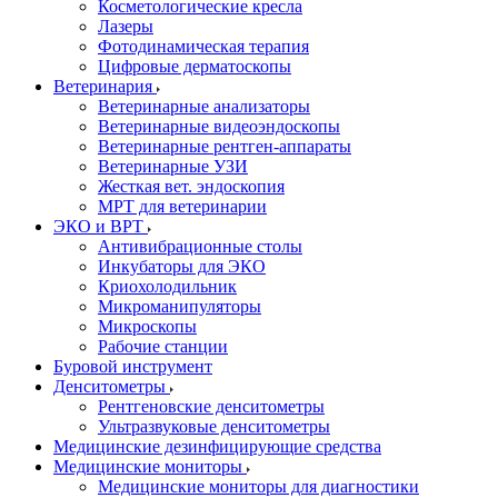
Косметологические кресла
Лазеры
Фотодинамическая терапия
Цифровые дерматоскопы
Ветеринария
Ветеринарные анализаторы
Ветеринарные видеоэндоскопы
Ветеринарные рентген-аппараты
Ветеринарные УЗИ
Жесткая вет. эндоскопия
МРТ для ветеринарии
ЭКО и ВРТ
Антивибрационные столы
Инкубаторы для ЭКО
Криохолодильник
Микроманипуляторы
Микроскопы
Рабочие станции
Буровой инструмент
Денситометры
Рентгеновские денситометры
Ультразвуковые денситометры
Медицинские дезинфицирующие средства
Медицинские мониторы
Медицинские мониторы для диагностики