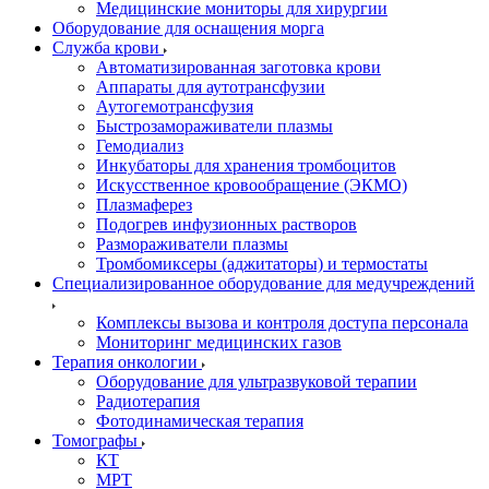
Медицинские мониторы для хирургии
Оборудование для оснащения морга
Служба крови
Автоматизированная заготовка крови
Аппараты для аутотрансфузии
Аутогемотрансфузия
Быстрозамораживатели плазмы
Гемодиализ
Инкубаторы для хранения тромбоцитов
Искусственное кровообращение (ЭКМО)
Плазмаферез
Подогрев инфузионных растворов
Размораживатели плазмы
Тромбомиксеры (аджитаторы) и термостаты
Специализированное оборудование для медучреждений
Комплексы вызова и контроля доступа персонала
Мониторинг медицинских газов
Терапия онкологии
Оборудование для ультразвуковой терапии
Радиотерапия
Фотодинамическая терапия
Томографы
КТ
МРТ