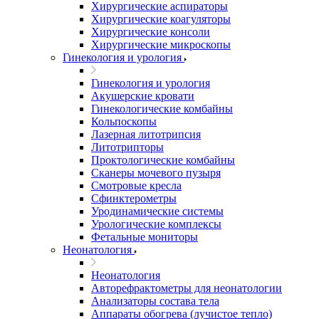
Хирургические аспираторы
Хирургические коагуляторы
Хирургические консоли
Хирургические микроскопы
Гинекология и урология
Гинекология и урология
Акушерские кровати
Гинекологические комбайны
Кольпоскопы
Лазерная литотрипсия
Литотрипторы
Проктологические комбайны
Сканеры мочевого пузыря
Смотровые кресла
Сфинктерометры
Уродинамические системы
Урологические комплексы
Фетальные мониторы
Неонатология
Неонатология
Авторефрактометры для неонатологии
Анализаторы состава тела
Аппараты обогрева (лучистое тепло)