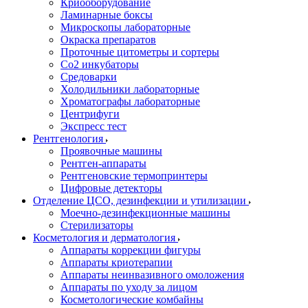
Криооборудование
Ламинарные боксы
Микроскопы лабораторные
Окраска препаратов
Проточные цитометры и сортеры
Со2 инкубаторы
Средоварки
Холодильники лабораторные
Хроматографы лабораторные
Центрифуги
Экспресс тест
Рентгенология
Проявочные машины
Рентген-аппараты
Рентгеновские термопринтеры
Цифровые детекторы
Отделение ЦСО, дезинфекции и утилизации
Моечно-дезинфекционные машины
Стерилизаторы
Косметология и дерматология
Аппараты коррекции фигуры
Аппараты криотерапии
Аппараты неинвазивного омоложения
Аппараты по уходу за лицом
Косметологические комбайны