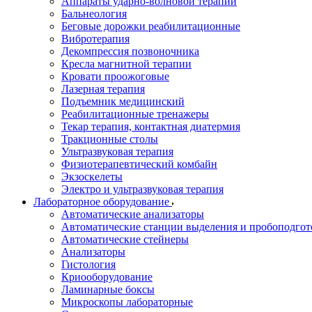
Аппараты ударно-волновой терапии
Бальнеология
Беговые дорожки реабилитационные
Вибротерапия
Декомпрессия позвоночника
Кресла магнитной терапии
Кровати проожоговые
Лазерная терапия
Подъемник медицинский
Реабилитационные тренажеры
Текар терапия, контактная диатермия
Тракционные столы
Ультразвуковая терапия
Физиотерапевтический комбайн
Экзоскелеты
Электро и ультразвуковая терапия
Лабораторное оборудование
Автоматические анализаторы
Автоматические станции выделения и пробоподгот
Автоматические стейнеры
Анализаторы
Гистология
Криооборудование
Ламинарные боксы
Микроскопы лабораторные