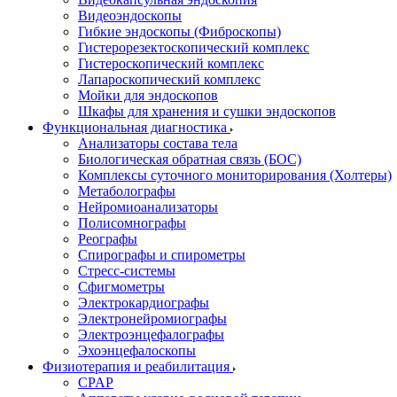
Видеоэндоскопы
Гибкие эндоскопы (Фиброcкопы)
Гистерорезектоскопический комплекс
Гистероскопический комплекс
Лапароскопический комплекс
Мойки для эндоскопов
Шкафы для хранения и сушки эндоскопов
Функциональная диагностика
Анализаторы состава тела
Биологическая обратная связь (БОС)
Комплексы суточного мониторирования (Холтеры)
Метаболографы
Нейромиоанализаторы
Полисомнографы
Реографы
Спирографы и спирометры
Стресс-системы
Сфигмометры
Электрокардиографы
Электронейромиографы
Электроэнцефалографы
Эхоэнцефалоскопы
Физиотерапия и реабилитация
CPAP