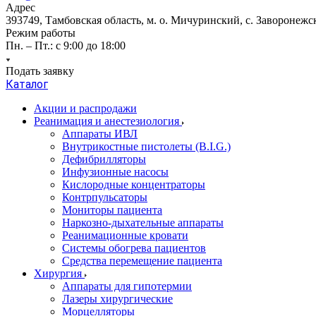
Адрес
393749, Тамбовская область, м. о. Мичуринский, с. Заворонежск
Режим работы
Пн. – Пт.: с 9:00 до 18:00
Подать заявку
Каталог
Акции и распродажи
Реанимация и анестезиология
Аппараты ИВЛ
Внутрикостные пистолеты (B.I.G.)
Дефибрилляторы
Инфузионные насосы
Кислородные концентраторы
Контрпульсаторы
Мониторы пациента
Наркозно-дыхательные аппараты
Реанимационные кровати
Системы обогрева пациентов
Средства перемещение пациента
Хирургия
Аппараты для гипотермии
Лазеры хирургические
Морцелляторы