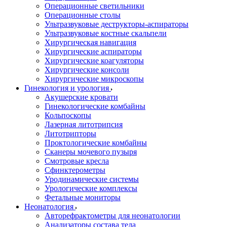
Операционные светильники
Операционные столы
Ультразвуковые деструкторы-аспираторы
Ультразвуковые костные скальпели
Хирургическая навигация
Хирургические аспираторы
Хирургические коагуляторы
Хирургические консоли
Хирургические микроскопы
Гинекология и урология
Акушерские кровати
Гинекологические комбайны
Кольпоскопы
Лазерная литотрипсия
Литотрипторы
Проктологические комбайны
Сканеры мочевого пузыря
Смотровые кресла
Сфинктерометры
Уродинамические системы
Урологические комплексы
Фетальные мониторы
Неонатология
Авторефрактометры для неонатологии
Анализаторы состава тела