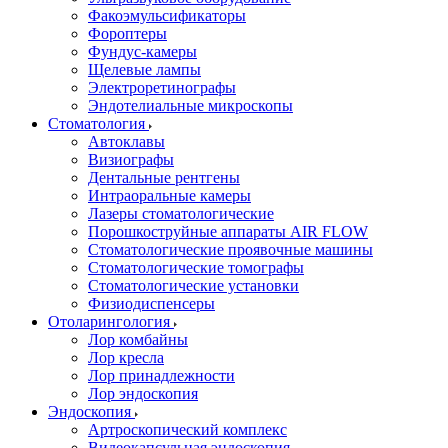
Факоэмульсификаторы
Фороптеры
Фундус-камеры
Щелевые лампы
Электроретинографы
Эндотелиальные микроскопы
Стоматология
Автоклавы
Визиографы
Дентальные рентгены
Интраоральные камеры
Лазеры стоматологические
Порошкоструйные аппараты AIR FLOW
Стоматологические проявочные машины
Стоматологические томографы
Стоматологические установки
Физиодиспенсеры
Отоларингология
Лор комбайны
Лор кресла
Лор принадлежности
Лор эндоскопия
Эндоскопия
Артроскопический комплекс
Видеокапсульная эндоскопия