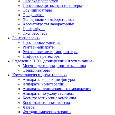
Окраска препаратов
Проточные цитометры и сортеры
Со2 инкубаторы
Средоварки
Холодильники лабораторные
Хроматографы лабораторные
Центрифуги
Экспресс тест
Рентгенология
Проявочные машины
Рентген-аппараты
Рентгеновские термопринтеры
Цифровые детекторы
Отделение ЦСО, дезинфекции и утилизации
Моечно-дезинфекционные машины
Стерилизаторы
Косметология и дерматология
Аппараты коррекции фигуры
Аппараты криотерапии
Аппараты неинвазивного омоложения
Аппараты по уходу за лицом
Косметологические комбайны
Косметологические кресла
Лазеры
Фотодинамическая терапия