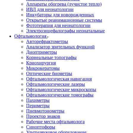
Аппараты обогрева (лучистое тепло)
ИВЛ для неонатологии
Инкубаторы для новорожденных
Открытые реанимационные системы
Фототерапия для неонатологии
Электроэнцефалографы неонатальные
Офтальмология
Авторефрактометры
Анализатор зрительных функций
Диоптриметры
Корнеальные топографы
Криохирургия
Микрокератомы
Оптические биометры
Офтальмологическая навигация
Офтальмологические лазеры
Офтальмологические микроскопы
Офтальмологические томографы
Пахиметры
Периметры
Пневмотонометры
Проектор знаков
Рабочие места офтальмолога
Синоптофоры
Ультразвуковое оборудование