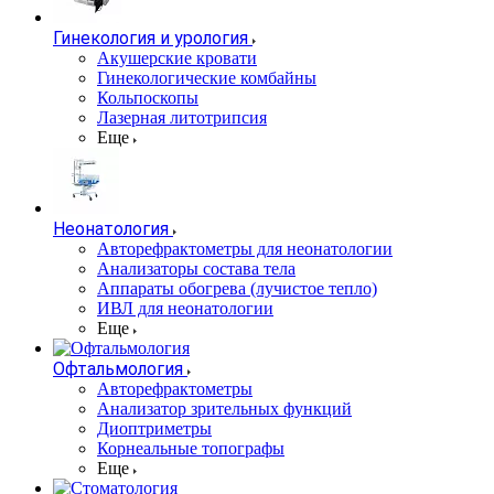
Гинекология и урология
Акушерские кровати
Гинекологические комбайны
Кольпоскопы
Лазерная литотрипсия
Еще
Неонатология
Авторефрактометры для неонатологии
Анализаторы состава тела
Аппараты обогрева (лучистое тепло)
ИВЛ для неонатологии
Еще
Офтальмология
Авторефрактометры
Анализатор зрительных функций
Диоптриметры
Корнеальные топографы
Еще