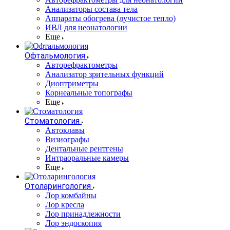
Анализаторы состава тела
Аппараты обогрева (лучистое тепло)
ИВЛ для неонатологии
Еще
Офтальмология
Авторефрактометры
Анализатор зрительных функций
Диоптриметры
Корнеальные топографы
Еще
Стоматология
Автоклавы
Визиографы
Дентальные рентгены
Интраоральные камеры
Еще
Отоларингология
Лор комбайны
Лор кресла
Лор принадлежности
Лор эндоскопия