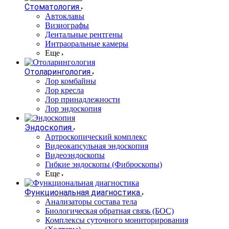
Стоматология
Автоклавы
Визиографы
Дентальные рентгены
Интраоральные камеры
Еще
Отоларингология
Лор комбайны
Лор кресла
Лор принадлежности
Лор эндоскопия
Эндоскопия
Артроскопический комплекс
Видеокапсульная эндоскопия
Видеоэндоскопы
Гибкие эндоскопы (Фиброcкопы)
Еще
Функциональная диагностика
Анализаторы состава тела
Биологическая обратная связь (БОС)
Комплексы суточного мониторирования