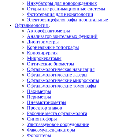
Инкубаторы для новорожденных
Открытые реанимационные системы
Фототерапия для неонатологии
Электроэнцефалографы неонатальные
Офтальмология
Авторефрактометры
Анализатор зрительных функций
Диоптриметры
Корнеальные топографы
Криохирургия
Микрокератомы
Оптические биометры
Офтальмологическая навигация
Офтальмологические лазеры
Офтальмологические микроскопы
Офтальмологические томографы
Пахиметры
Периметры
Пневмотонометры
Проектор знаков
Рабочие места офтальмолога
Синоптофоры
Ультразвуковое оборудование
Факоэмульсификаторы
Фороптеры