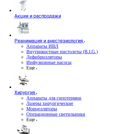
Акции и распродажи
Реанимация и анестезиология
Аппараты ИВЛ
Внутрикостные пистолеты (B.I.G.)
Дефибрилляторы
Инфузионные насосы
Еще
Хирургия
Аппараты для гипотермии
Лазеры хирургические
Морцелляторы
Операционные светильники
Еще