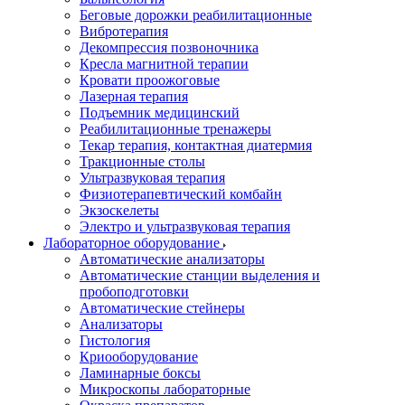
Беговые дорожки реабилитационные
Вибротерапия
Декомпрессия позвоночника
Кресла магнитной терапии
Кровати проожоговые
Лазерная терапия
Подъемник медицинский
Реабилитационные тренажеры
Текар терапия, контактная диатермия
Тракционные столы
Ультразвуковая терапия
Физиотерапевтический комбайн
Экзоскелеты
Электро и ультразвуковая терапия
Лабораторное оборудование
Автоматические анализаторы
Автоматические станции выделения и
пробоподготовки
Автоматические стейнеры
Анализаторы
Гистология
Криооборудование
Ламинарные боксы
Микроскопы лабораторные