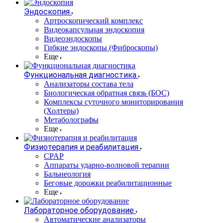
Эндоскопия
Артроскопический комплекс
Видеокапсульная эндоскопия
Видеоэндоскопы
Гибкие эндоскопы (Фиброcкопы)
Еще
Функциональная диагностика
Анализаторы состава тела
Биологическая обратная связь (БОС)
Комплексы суточного мониторирования
(Холтеры)
Метаболографы
Еще
Физиотерапия и реабилитация
CPAP
Аппараты ударно-волновой терапии
Бальнеология
Беговые дорожки реабилитационные
Еще
Лабораторное оборудование
Автоматические анализаторы