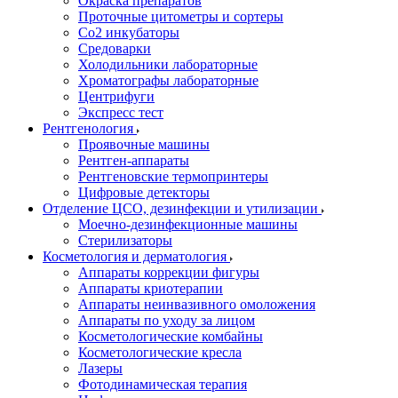
Окраска препаратов
Проточные цитометры и сортеры
Со2 инкубаторы
Средоварки
Холодильники лабораторные
Хроматографы лабораторные
Центрифуги
Экспресс тест
Рентгенология
Проявочные машины
Рентген-аппараты
Рентгеновские термопринтеры
Цифровые детекторы
Отделение ЦСО, дезинфекции и утилизации
Моечно-дезинфекционные машины
Стерилизаторы
Косметология и дерматология
Аппараты коррекции фигуры
Аппараты криотерапии
Аппараты неинвазивного омоложения
Аппараты по уходу за лицом
Косметологические комбайны
Косметологические кресла
Лазеры
Фотодинамическая терапия