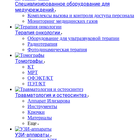
Специализированное оборудование для
медучреждений
Комплексы вызова и контроля доступа персонала
Мониторинг медицинских газов
Терапия онкологии
Оборудование для ультразвуковой терапии
Радиотерапия
Фотодинамическая терапия
Томографы
КТ
МРТ
ОФЭКТ/КТ
ПЭТ/КТ
Травматология и остеосинтез
Аппарат Илизарова
Инструменты
Крючки
Материалы
Еще
УЗИ-аппараты