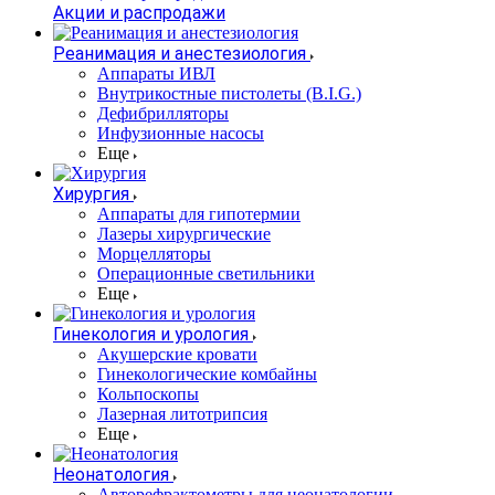
Акции и распродажи
Реанимация и анестезиология
Аппараты ИВЛ
Внутрикостные пистолеты (B.I.G.)
Дефибрилляторы
Инфузионные насосы
Еще
Хирургия
Аппараты для гипотермии
Лазеры хирургические
Морцелляторы
Операционные светильники
Еще
Гинекология и урология
Акушерские кровати
Гинекологические комбайны
Кольпоскопы
Лазерная литотрипсия
Еще
Неонатология
Авторефрактометры для неонатологии