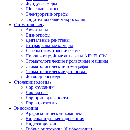
Фундус-камеры
Щелевые лампы
Электроретинографы
Эндотелиальные микроскопы
Стоматология
Автоклавы
Визиографы
Дентальные рентгены
Интраоральные камеры
Лазеры стоматологические
Порошкоструйные аппараты AIR FLOW
Стоматологические проявочные машины
Стоматологические томографы
Стоматологические установки
Физиодиспенсеры
Отоларингология
Лор комбайны
Лор кресла
Лор принадлежности
Лор эндоскопия
Эндоскопия
Артроскопический комплекс
Видеокапсульная эндоскопия
Видеоэндоскопы
Гибкие эндоскопы (Фиброcкопы)