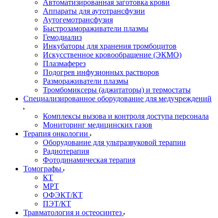
Автоматизированная заготовка крови
Аппараты для аутотрансфузии
Аутогемотрансфузия
Быстрозамораживатели плазмы
Гемодиализ
Инкубаторы для хранения тромбоцитов
Искусственное кровообращение (ЭКМО)
Плазмаферез
Подогрев инфузионных растворов
Размораживатели плазмы
Тромбомиксеры (аджитаторы) и термостаты
Специализированное оборудование для медучреждений
Комплексы вызова и контроля доступа персонала
Мониторинг медицинских газов
Терапия онкологии
Оборудование для ультразвуковой терапии
Радиотерапия
Фотодинамическая терапия
Томографы
КТ
МРТ
ОФЭКТ/КТ
ПЭТ/КТ
Травматология и остеосинтез