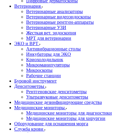
Цифровые дерматоскопы
Ветеринария
Ветеринарные анализаторы
Ветеринарные видеоэндоскопы
Ветеринарные рентген-аппараты
Ветеринарные УЗИ
Жесткая вет. эндоскопия
МРТ для ветеринарии
ЭКО и ВРТ
Антивибрационные столы
Инкубаторы для ЭКО
Криохолодильник
Микроманипуляторы
Микроскопы
Рабочие станции
Буровой инструмент
Денситометры
Рентгеновские денситометры
Ультразвуковые денситометры
Медицинские дезинфицирующие средства
Медицинские мониторы
Медицинские мониторы для диагностики
Медицинские мониторы для хирургии
Оборудование для оснащения морга
Служба крови