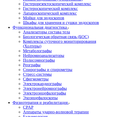
Гистерорезектоскопический комплекс
Гистероскопический комплекс
Лапароскопический комплекс
Мойки для эндоскопов
Шкафы для хранения и сушки эндоскопов
Функциональная диагностика
Анализаторы состава тела
Биологическая обратная связь (БОС)
Комплексы суточного мониторирования
(Холтеры)
Метаболографы
Нейромиоанализаторы
Полисомнографы
Реографы
Спирографы и спирометры
Стресс-системы
Сфигмометры
Электрокардиографы
Электронейромиографы
Электроэнцефалографы
Эхоэнцефалоскопы
Физиотерапия и реабилитация
CPAP
Аппараты ударно-волновой терапии
Бальнеология