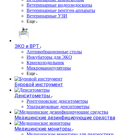
Ветеринарные видеоэндоскопы
Ветеринарные рентген-аппараты
Ветеринарные УЗИ
Еще
ЭКО и ВРТ
Антивибрационные столы
Инкубаторы для ЭКО
Криохолодильник
Микроманипуляторы
Еще
Буровой инструмент
Денситометры
Рентгеновские денситометры
Ультразвуковые денситометры
Медицинские дезинфицирующие средства
Медицинские мониторы
Медицинские мониторы для диагностики