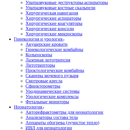
Ультразвуковые деструкторы-аспираторы
Ультразвуковые костные скальпели
Хирургическая навигация
Хирургические аспираторы
Хирургические коагуляторы
Хирургические консоли
Хирургические микроскопы
Гинекология и урология
Акушерские кровати
Гинекологические комбайны
Кольпоскопы
Лазерная литотрипсия
Литотрипторы
Проктологические комбайны
Сканеры мочевого пузыря
Смотровые кресла
Сфинктерометры
Уродинамические системы
Урологические комплексы
Фетальные мониторы
Неонатология
Авторефрактометры для неонатологии
Анализаторы состава тела
Аппараты обогрева (лучистое тепло)
ИВЛ для неонатологии