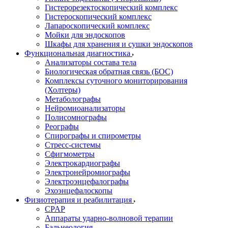
Гистерорезектоскопический комплекс
Гистероскопический комплекс
Лапароскопический комплекс
Мойки для эндоскопов
Шкафы для хранения и сушки эндоскопов
Функциональная диагностика
Анализаторы состава тела
Биологическая обратная связь (БОС)
Комплексы суточного мониторирования
(Холтеры)
Метаболографы
Нейромиоанализаторы
Полисомнографы
Реографы
Спирографы и спирометры
Стресс-системы
Сфигмометры
Электрокардиографы
Электронейромиографы
Электроэнцефалографы
Эхоэнцефалоскопы
Физиотерапия и реабилитация
CPAP
Аппараты ударно-волновой терапии
Бальнеология