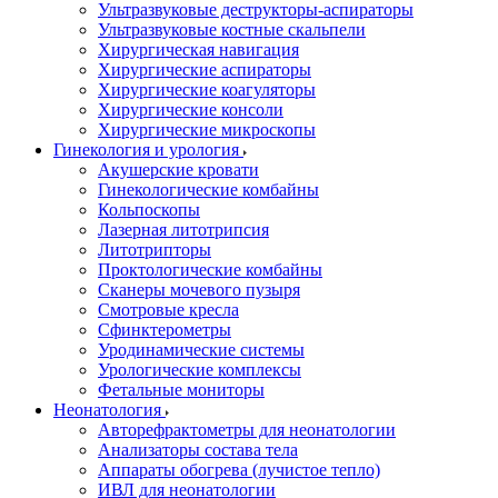
Ультразвуковые деструкторы-аспираторы
Ультразвуковые костные скальпели
Хирургическая навигация
Хирургические аспираторы
Хирургические коагуляторы
Хирургические консоли
Хирургические микроскопы
Гинекология и урология
Акушерские кровати
Гинекологические комбайны
Кольпоскопы
Лазерная литотрипсия
Литотрипторы
Проктологические комбайны
Сканеры мочевого пузыря
Смотровые кресла
Сфинктерометры
Уродинамические системы
Урологические комплексы
Фетальные мониторы
Неонатология
Авторефрактометры для неонатологии
Анализаторы состава тела
Аппараты обогрева (лучистое тепло)
ИВЛ для неонатологии