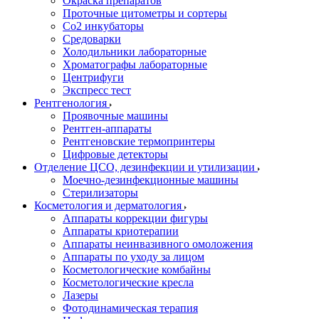
Окраска препаратов
Проточные цитометры и сортеры
Со2 инкубаторы
Средоварки
Холодильники лабораторные
Хроматографы лабораторные
Центрифуги
Экспресс тест
Рентгенология
Проявочные машины
Рентген-аппараты
Рентгеновские термопринтеры
Цифровые детекторы
Отделение ЦСО, дезинфекции и утилизации
Моечно-дезинфекционные машины
Стерилизаторы
Косметология и дерматология
Аппараты коррекции фигуры
Аппараты криотерапии
Аппараты неинвазивного омоложения
Аппараты по уходу за лицом
Косметологические комбайны
Косметологические кресла
Лазеры
Фотодинамическая терапия