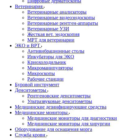
Цифровые дерматоскопы
Ветеринария
Ветеринарные анализаторы
Ветеринарные видеоэндоскопы
Ветеринарные рентген-аппараты
Ветеринарные УЗИ
Жесткая вет. эндоскопия
МРТ для ветеринарии
ЭКО и ВРТ
Антивибрационные столы
Инкубаторы для ЭКО
Криохолодильник
Микроманипуляторы
Микроскопы
Рабочие станции
Буровой инструмент
Денситометры
Рентгеновские денситометры
Ультразвуковые денситометры
Медицинские дезинфицирующие средства
Медицинские мониторы
Медицинские мониторы для диагностики
Медицинские мониторы для хирургии
Оборудование для оснащения морга
Служба крови