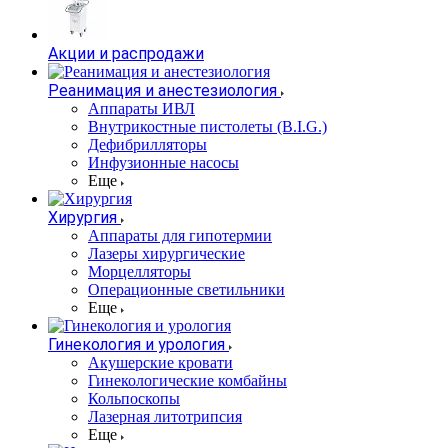
Акции и распродажи
Реанимация и анестезиология
Аппараты ИВЛ
Внутрикостные пистолеты (B.I.G.)
Дефибрилляторы
Инфузионные насосы
Еще
Хирургия
Аппараты для гипотермии
Лазеры хирургические
Морцелляторы
Операционные светильники
Еще
Гинекология и урология
Акушерские кровати
Гинекологические комбайны
Кольпоскопы
Лазерная литотрипсия
Еще