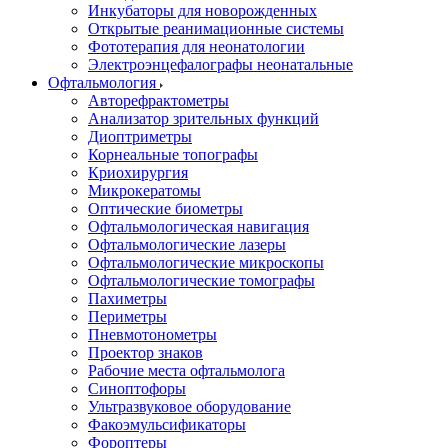
Инкубаторы для новорожденных
Открытые реанимационные системы
Фототерапия для неонатологии
Электроэнцефалографы неонатальные
Офтальмология
Авторефрактометры
Анализатор зрительных функций
Диоптриметры
Корнеальные топографы
Криохирургия
Микрокератомы
Оптические биометры
Офтальмологическая навигация
Офтальмологические лазеры
Офтальмологические микроскопы
Офтальмологические томографы
Пахиметры
Периметры
Пневмотонометры
Проектор знаков
Рабочие места офтальмолога
Синоптофоры
Ультразвуковое оборудование
Факоэмульсификаторы
Фороптеры