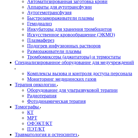
Автоматизированная заготовка крови
Аппараты для аутотрансфузии
Аутогемотрансфузия
Быстрозамораживатели плазмы
Гемодиализ
Инкубаторы для хранения тромбоцитов
Искусственное кровообращение (ЭКМО)
Плазмаферез
Подогрев инфузионных растворов
Размораживатели плазмы
Тромбомиксеры (аджитаторы) и термостаты
Специализированное оборудование для медучреждений
Комплексы вызова и контроля доступа персонала
Мониторинг медицинских газов
Терапия онкологии
Оборудование для ультразвуковой терапии
Радиотерапия
Фотодинамическая терапия
Томографы
КТ
МРТ
ОФЭКТ/КТ
ПЭТ/КТ
Травматология и остеосинтез