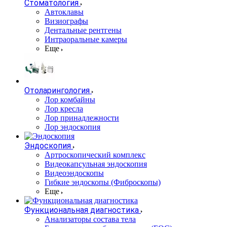
Стоматология
Автоклавы
Визиографы
Дентальные рентгены
Интраоральные камеры
Еще
Отоларингология
Лор комбайны
Лор кресла
Лор принадлежности
Лор эндоскопия
Эндоскопия
Артроскопический комплекс
Видеокапсульная эндоскопия
Видеоэндоскопы
Гибкие эндоскопы (Фиброcкопы)
Еще
Функциональная диагностика
Анализаторы состава тела