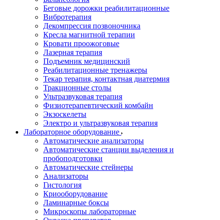
Беговые дорожки реабилитационные
Вибротерапия
Декомпрессия позвоночника
Кресла магнитной терапии
Кровати проожоговые
Лазерная терапия
Подъемник медицинский
Реабилитационные тренажеры
Текар терапия, контактная диатермия
Тракционные столы
Ультразвуковая терапия
Физиотерапевтический комбайн
Экзоскелеты
Электро и ультразвуковая терапия
Лабораторное оборудование
Автоматические анализаторы
Автоматические станции выделения и
пробоподготовки
Автоматические стейнеры
Анализаторы
Гистология
Криооборудование
Ламинарные боксы
Микроскопы лабораторные