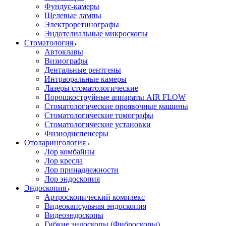
Фундус-камеры
Щелевые лампы
Электроретинографы
Эндотелиальные микроскопы
Стоматология
Автоклавы
Визиографы
Дентальные рентгены
Интраоральные камеры
Лазеры стоматологические
Порошкоструйные аппараты AIR FLOW
Стоматологические проявочные машины
Стоматологические томографы
Стоматологические установки
Физиодиспенсеры
Отоларингология
Лор комбайны
Лор кресла
Лор принадлежности
Лор эндоскопия
Эндоскопия
Артроскопический комплекс
Видеокапсульная эндоскопия
Видеоэндоскопы
Гибкие эндоскопы (Фиброcкопы)