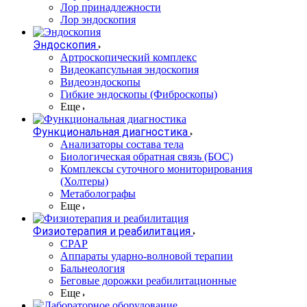
Лор принадлежности
Лор эндоскопия
Эндоскопия
Артроскопический комплекс
Видеокапсульная эндоскопия
Видеоэндоскопы
Гибкие эндоскопы (Фиброcкопы)
Еще
Функциональная диагностика
Анализаторы состава тела
Биологическая обратная связь (БОС)
Комплексы суточного мониторирования
(Холтеры)
Метаболографы
Еще
Физиотерапия и реабилитация
CPAP
Аппараты ударно-волновой терапии
Бальнеология
Беговые дорожки реабилитационные
Еще