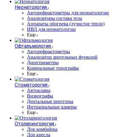
Неонатология
Авторефрактометры для неонатологии
Анализаторы состава тела
Аппараты обогрева (лучистое тепло)
ИВЛ для неонатологии
Еще
Офтальмология
Авторефрактометры
Анализатор зрительных функций
Диоптриметры
Корнеальные топографы
Еще
Стоматология
Автоклавы
Визиографы
Дентальные рентгены
Интраоральные камеры
Еще
Отоларингология
Лор комбайны
Лор кресла