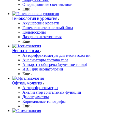
Операционные светильники
Еще
Гинекология и урология
Акушерские кровати
Гинекологические комбайны
Кольпоскопы
Лазерная литотрипсия
Еще
Неонатология
Авторефрактометры для неонатологии
Анализаторы состава тела
Аппараты обогрева (лучистое тепло)
ИВЛ для неонатологии
Еще
Офтальмология
Авторефрактометры
Анализатор зрительных функций
Диоптриметры
Корнеальные топографы
Еще