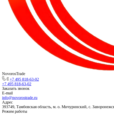
NovorosTrade
+7 495 818-63-02
+7 495 818-63-02
Заказать звонок
E-mail
info@novorostrade.ru
Адрес
393749, Тамбовская область, м. о. Мичуринский, с. Заворонежск
Режим работы