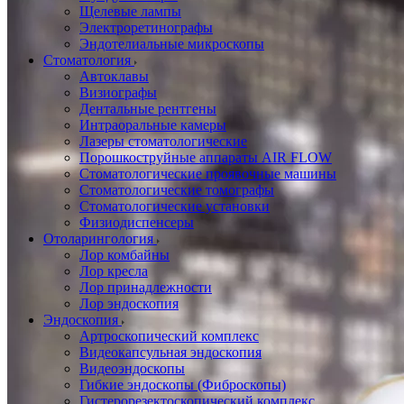
Щелевые лампы
Электроретинографы
Эндотелиальные микроскопы
Стоматология
Автоклавы
Визиографы
Дентальные рентгены
Интраоральные камеры
Лазеры стоматологические
Порошкоструйные аппараты AIR FLOW
Стоматологические проявочные машины
Стоматологические томографы
Стоматологические установки
Физиодиспенсеры
Отоларингология
Лор комбайны
Лор кресла
Лор принадлежности
Лор эндоскопия
Эндоскопия
Артроскопический комплекс
Видеокапсульная эндоскопия
Видеоэндоскопы
Гибкие эндоскопы (Фиброcкопы)
Гистерорезектоскопический комплекс