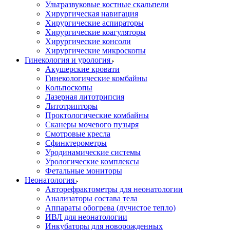
Ультразвуковые костные скальпели
Хирургическая навигация
Хирургические аспираторы
Хирургические коагуляторы
Хирургические консоли
Хирургические микроскопы
Гинекология и урология
Акушерские кровати
Гинекологические комбайны
Кольпоскопы
Лазерная литотрипсия
Литотрипторы
Проктологические комбайны
Сканеры мочевого пузыря
Смотровые кресла
Сфинктерометры
Уродинамические системы
Урологические комплексы
Фетальные мониторы
Неонатология
Авторефрактометры для неонатологии
Анализаторы состава тела
Аппараты обогрева (лучистое тепло)
ИВЛ для неонатологии
Инкубаторы для новорожденных