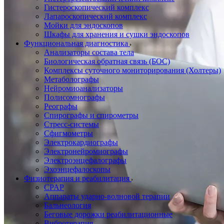
Гистероскопический комплекс
Лапароскопический комплекс
Мойки для эндоскопов
Шкафы для хранения и сушки эндоскопов
Функциональная диагностика
Анализаторы состава тела
Биологическая обратная связь (БОС)
Комплексы суточного мониторирования (Холтеры)
Метаболографы
Нейромиоанализаторы
Полисомнографы
Реографы
Спирографы и спирометры
Стресс-системы
Сфигмометры
Электрокардиографы
Электронейромиографы
Электроэнцефалографы
Эхоэнцефалоскопы
Физиотерапия и реабилитация
CPAP
Аппараты ударно-волновой терапии
Бальнеология
Беговые дорожки реабилитационные
Вибротерапия