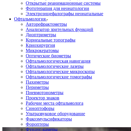
Открытые реанимационные системы
Фототерапия для неонатологии
Электроэнцефалографы неонатальные
Офтальмология
Авторефрактометры
Анализатор зрительных функций
Диоптриметры
Корнеальные топографы
Криохирургия
Микрокератомы
Оптические биометры
Офтальмологическая навигация
Офтальмологические лазеры
Офтальмологические микроскопы
Офтальмологические томографы
Пахиметры
Периметры
Пневмотонометры
Проектор знаков
Рабочие места офтальмолога
Синоптофоры
Ультразвуковое оборудование
Факоэмульсификаторы
Фороптеры
Фундус-камеры