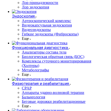
Лор принадлежности
Лор эндоскопия
Эндоскопия
Артроскопический комплекс
Видеокапсульная эндоскопия
Видеоэндоскопы
Гибкие эндоскопы (Фиброcкопы)
Еще
Функциональная диагностика
Анализаторы состава тела
Биологическая обратная связь (БОС)
Комплексы суточного мониторирования
(Холтеры)
Метаболографы
Еще
Физиотерапия и реабилитация
CPAP
Аппараты ударно-волновой терапии
Бальнеология
Беговые дорожки реабилитационные
Еще