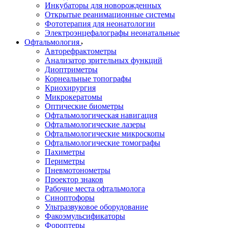
Инкубаторы для новорожденных
Открытые реанимационные системы
Фототерапия для неонатологии
Электроэнцефалографы неонатальные
Офтальмология
Авторефрактометры
Анализатор зрительных функций
Диоптриметры
Корнеальные топографы
Криохирургия
Микрокератомы
Оптические биометры
Офтальмологическая навигация
Офтальмологические лазеры
Офтальмологические микроскопы
Офтальмологические томографы
Пахиметры
Периметры
Пневмотонометры
Проектор знаков
Рабочие места офтальмолога
Синоптофоры
Ультразвуковое оборудование
Факоэмульсификаторы
Фороптеры