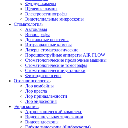
Фундус-камеры
Щелевые лампы
Электроретинографы
Эндотелиальные микроскопы
Стоматология
Автоклавы
Визиографы
Дентальные рентгены
Интраоральные камеры
Лазеры стоматологические
Порошкоструйные аппараты AIR FLOW
Стоматологические проявочные машины
Стоматологические томографы
Стоматологические установки
Физиодиспенсеры
Отоларингология
Лор комбайны
Лор кресла
Лор принадлежности
Лор эндоскопия
Эндоскопия
Артроскопический комплекс
Видеокапсульная эндоскопия
Видеоэндоскопы
Гибкие эндоскопы (Фиброcкопы)