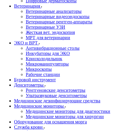
Цифровые дерматоскопы
Ветеринария
Ветеринарные анализаторы
Ветеринарные видеоэндоскопы
Ветеринарные рентген-аппараты
Ветеринарные УЗИ
Жесткая вет. эндоскопия
МРТ для ветеринарии
ЭКО и ВРТ
Антивибрационные столы
Инкубаторы для ЭКО
Криохолодильник
Микроманипуляторы
Микроскопы
Рабочие станции
Буровой инструмент
Денситометры
Рентгеновские денситометры
Ультразвуковые денситометры
Медицинские дезинфицирующие средства
Медицинские мониторы
Медицинские мониторы для диагностики
Медицинские мониторы для хирургии
Оборудование для оснащения морга
Служба крови