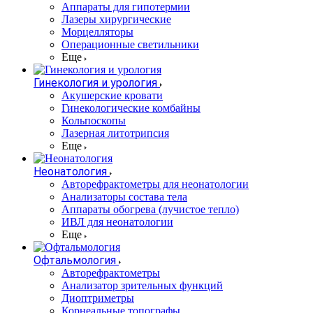
Аппараты для гипотермии
Лазеры хирургические
Морцелляторы
Операционные светильники
Еще
Гинекология и урология
Акушерские кровати
Гинекологические комбайны
Кольпоскопы
Лазерная литотрипсия
Еще
Неонатология
Авторефрактометры для неонатологии
Анализаторы состава тела
Аппараты обогрева (лучистое тепло)
ИВЛ для неонатологии
Еще
Офтальмология
Авторефрактометры
Анализатор зрительных функций
Диоптриметры
Корнеальные топографы