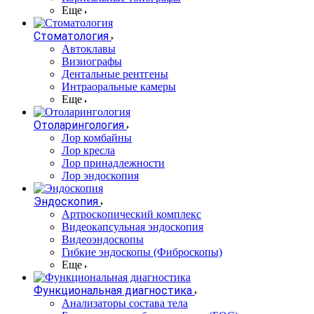
Еще
Стоматология
Автоклавы
Визиографы
Дентальные рентгены
Интраоральные камеры
Еще
Отоларингология
Лор комбайны
Лор кресла
Лор принадлежности
Лор эндоскопия
Эндоскопия
Артроскопический комплекс
Видеокапсульная эндоскопия
Видеоэндоскопы
Гибкие эндоскопы (Фиброcкопы)
Еще
Функциональная диагностика
Анализаторы состава тела