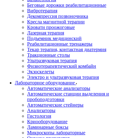
Беговые дорожки реабилитационные
Вибротерапия
Декомпрессия позвоночника
Кресла магнитной терапии
Кровати проожоговые
Лазерная терапия
Подъемник медицинский
Реабилитационные тренажеры
Текар терапия, контактная диатермия
Тракционные столы
Ультразвуковая терапия
Физиотерапевтический комбайн
Экзоскелеты
Электро и ультразвуковая терапия
Лабораторное оборудование
Автоматические анализаторы
Автоматические станции выделения и
пробоподготовки
Автоматические стейнеры
Анализаторы
Гистология
Криооборудование
Ламинарные боксы
Микроскопы лабораторные