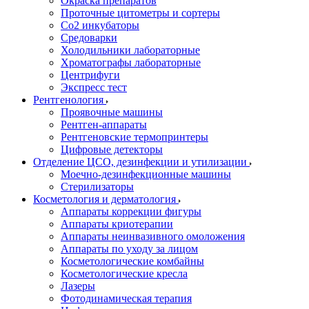
Окраска препаратов
Проточные цитометры и сортеры
Со2 инкубаторы
Средоварки
Холодильники лабораторные
Хроматографы лабораторные
Центрифуги
Экспресс тест
Рентгенология
Проявочные машины
Рентген-аппараты
Рентгеновские термопринтеры
Цифровые детекторы
Отделение ЦСО, дезинфекции и утилизации
Моечно-дезинфекционные машины
Стерилизаторы
Косметология и дерматология
Аппараты коррекции фигуры
Аппараты криотерапии
Аппараты неинвазивного омоложения
Аппараты по уходу за лицом
Косметологические комбайны
Косметологические кресла
Лазеры
Фотодинамическая терапия