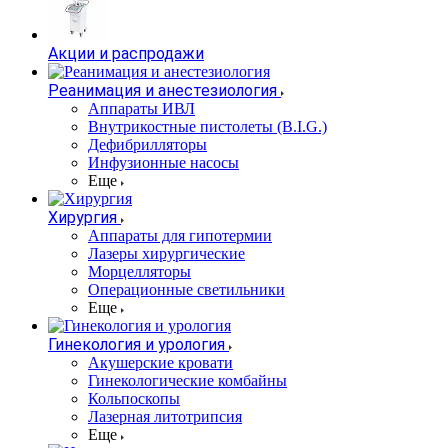
Акции и распродажи
Реанимация и анестезиология
Аппараты ИВЛ
Внутрикостные пистолеты (B.I.G.)
Дефибрилляторы
Инфузионные насосы
Еще
Хирургия
Аппараты для гипотермии
Лазеры хирургические
Морцелляторы
Операционные светильники
Еще
Гинекология и урология
Акушерские кровати
Гинекологические комбайны
Кольпоскопы
Лазерная литотрипсия
Еще