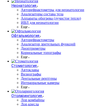
Неонатология
Авторефрактометры для неонатологии
Анализаторы состава тела
Аппараты обогрева (лучистое тепло)
ИВЛ для неонатологии
Еще
Офтальмология
Авторефрактометры
Анализатор зрительных функций
Диоптриметры
Корнеальные топографы
Еще
Стоматология
Автоклавы
Визиографы
Дентальные рентгены
Интраоральные камеры
Еще
Отоларингология
Лор комбайны
Лор кресла