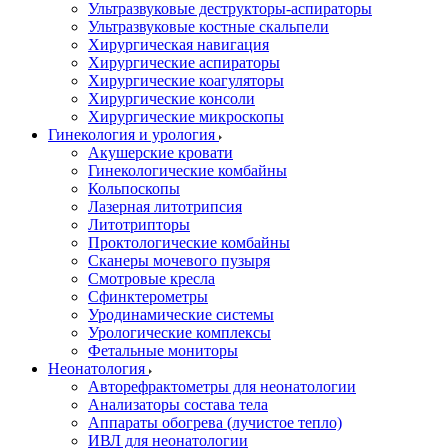
Ультразвуковые деструкторы-аспираторы
Ультразвуковые костные скальпели
Хирургическая навигация
Хирургические аспираторы
Хирургические коагуляторы
Хирургические консоли
Хирургические микроскопы
Гинекология и урология
Акушерские кровати
Гинекологические комбайны
Кольпоскопы
Лазерная литотрипсия
Литотрипторы
Проктологические комбайны
Сканеры мочевого пузыря
Смотровые кресла
Сфинктерометры
Уродинамические системы
Урологические комплексы
Фетальные мониторы
Неонатология
Авторефрактометры для неонатологии
Анализаторы состава тела
Аппараты обогрева (лучистое тепло)
ИВЛ для неонатологии