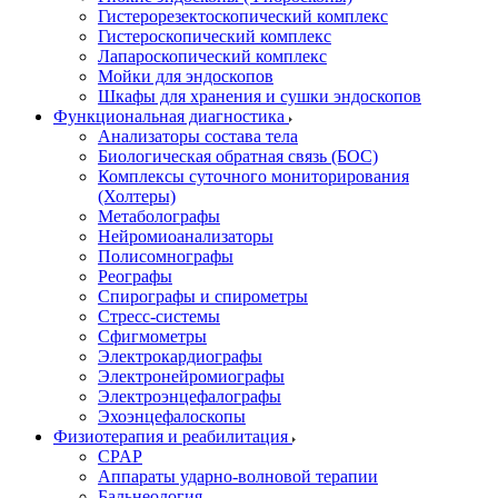
Гистерорезектоскопический комплекс
Гистероскопический комплекс
Лапароскопический комплекс
Мойки для эндоскопов
Шкафы для хранения и сушки эндоскопов
Функциональная диагностика
Анализаторы состава тела
Биологическая обратная связь (БОС)
Комплексы суточного мониторирования
(Холтеры)
Метаболографы
Нейромиоанализаторы
Полисомнографы
Реографы
Спирографы и спирометры
Стресс-системы
Сфигмометры
Электрокардиографы
Электронейромиографы
Электроэнцефалографы
Эхоэнцефалоскопы
Физиотерапия и реабилитация
CPAP
Аппараты ударно-волновой терапии
Бальнеология