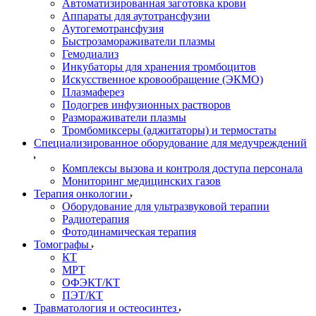
Автоматизированная заготовка крови
Аппараты для аутотрансфузии
Аутогемотрансфузия
Быстрозамораживатели плазмы
Гемодиализ
Инкубаторы для хранения тромбоцитов
Искусственное кровообращение (ЭКМО)
Плазмаферез
Подогрев инфузионных растворов
Размораживатели плазмы
Тромбомиксеры (аджитаторы) и термостаты
Специализированное оборудование для медучреждений
Комплексы вызова и контроля доступа персонала
Мониторинг медицинских газов
Терапия онкологии
Оборудование для ультразвуковой терапии
Радиотерапия
Фотодинамическая терапия
Томографы
КТ
МРТ
ОФЭКТ/КТ
ПЭТ/КТ
Травматология и остеосинтез