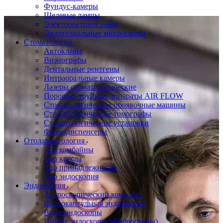
Фундус-камеры
Щелевые лампы
Электроретинографы
Эндотелиальные микроскопы
Стоматология
Автоклавы
Визиографы
Дентальные рентгены
Интраоральные камеры
Лазеры стоматологические
Порошкоструйные аппараты AIR FLOW
Стоматологические проявочные машины
Стоматологические томографы
Стоматологические установки
Физиодиспенсеры
Отоларингология
Лор комбайны
Лор кресла
Лор принадлежности
Лор эндоскопия
Эндоскопия
Артроскопический комплекс
Видеокапсульная эндоскопия
Видеоэндоскопы
Гибкие эндоскопы (Фиброcкопы)