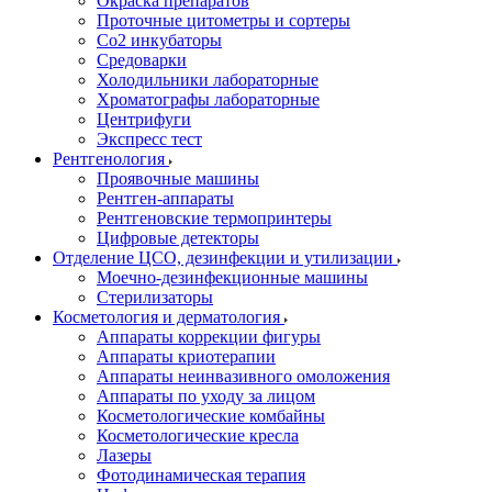
Окраска препаратов
Проточные цитометры и сортеры
Со2 инкубаторы
Средоварки
Холодильники лабораторные
Хроматографы лабораторные
Центрифуги
Экспресс тест
Рентгенология
Проявочные машины
Рентген-аппараты
Рентгеновские термопринтеры
Цифровые детекторы
Отделение ЦСО, дезинфекции и утилизации
Моечно-дезинфекционные машины
Стерилизаторы
Косметология и дерматология
Аппараты коррекции фигуры
Аппараты криотерапии
Аппараты неинвазивного омоложения
Аппараты по уходу за лицом
Косметологические комбайны
Косметологические кресла
Лазеры
Фотодинамическая терапия