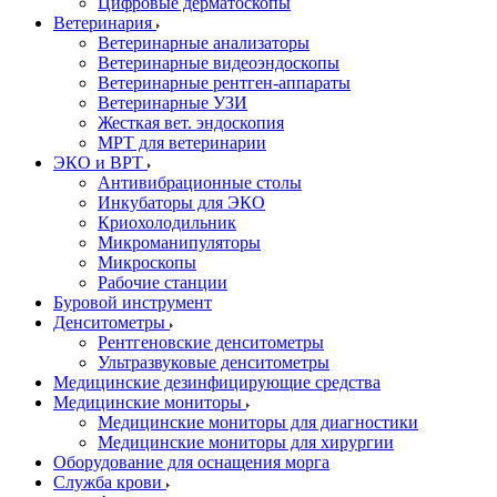
Цифровые дерматоскопы
Ветеринария
Ветеринарные анализаторы
Ветеринарные видеоэндоскопы
Ветеринарные рентген-аппараты
Ветеринарные УЗИ
Жесткая вет. эндоскопия
МРТ для ветеринарии
ЭКО и ВРТ
Антивибрационные столы
Инкубаторы для ЭКО
Криохолодильник
Микроманипуляторы
Микроскопы
Рабочие станции
Буровой инструмент
Денситометры
Рентгеновские денситометры
Ультразвуковые денситометры
Медицинские дезинфицирующие средства
Медицинские мониторы
Медицинские мониторы для диагностики
Медицинские мониторы для хирургии
Оборудование для оснащения морга
Служба крови