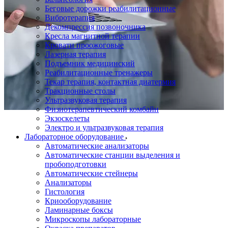
Беговые дорожки реабилитационные
Вибротерапия
Декомпрессия позвоночника
Кресла магнитной терапии
Кровати проожоговые
Лазерная терапия
Подъемник медицинский
Реабилитационные тренажеры
Текар терапия, контактная диатермия
Тракционные столы
Ультразвуковая терапия
Физиотерапевтический комбайн
Экзоскелеты
Электро и ультразвуковая терапия
Лабораторное оборудование
Автоматические анализаторы
Автоматические станции выделения и
пробоподготовки
Автоматические стейнеры
Анализаторы
Гистология
Криооборудование
Ламинарные боксы
Микроскопы лабораторные