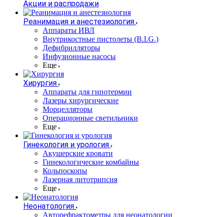
Акции и распродажи
Реанимация и анестезиология
Аппараты ИВЛ
Внутрикостные пистолеты (B.I.G.)
Дефибрилляторы
Инфузионные насосы
Еще
Хирургия
Аппараты для гипотермии
Лазеры хирургические
Морцелляторы
Операционные светильники
Еще
Гинекология и урология
Акушерские кровати
Гинекологические комбайны
Кольпоскопы
Лазерная литотрипсия
Еще
Неонатология
Авторефрактометры для неонатологии