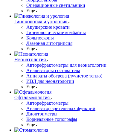
Операционные светильники
Еще
Гинекология и урология
Акушерские кровати
Гинекологические комбайны
Кольпоскопы
Лазерная литотрипсия
Еще
Неонатология
Авторефрактометры для неонатологии
Анализаторы состава тела
Аппараты обогрева (лучистое тепло)
ИВЛ для неонатологии
Еще
Офтальмология
Авторефрактометры
Анализатор зрительных функций
Диоптриметры
Корнеальные топографы
Еще