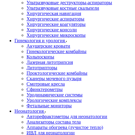
Ультразвуковые деструкторы-аспираторы
Ультразвуковые костные скальпели
Хирургическая навигация
Хирургические аспираторы
Хирургические коагуляторы
Хирургические консоли
Хирургические микроскопы
Гинекология и урология
Акушерские кровати
Гинекологические комбайны
Кольпоскопы
Лазерная литотрипсия
Литотрипторы
Проктологические комбайны
Сканеры мочевого пузыря
Смотровые кресла
Сфинктерометры
Уродинамические системы
Урологические комплексы
Фетальные мониторы
Неонатология
Авторефрактометры для неонатологии
Анализаторы состава тела
Аппараты обогрева (лучистое тепло)
ИВЛ для неонатологии