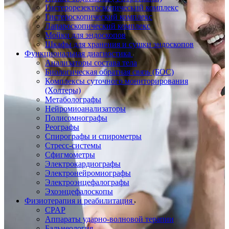
Гистерорезектоскопический комплекс
Гистероскопический комплекс
Лапароскопический комплекс
Мойки для эндоскопов
Шкафы для хранения и сушки эндоскопов
Функциональная диагностика
Анализаторы состава тела
Биологическая обратная связь (БОС)
Комплексы суточного мониторирования
(Холтеры)
Метаболографы
Нейромиоанализаторы
Полисомнографы
Реографы
Спирографы и спирометры
Стресс-системы
Сфигмометры
Электрокардиографы
Электронейромиографы
Электроэнцефалографы
Эхоэнцефалоскопы
Физиотерапия и реабилитация
CPAP
Аппараты ударно-волновой терапии
Бальнеология