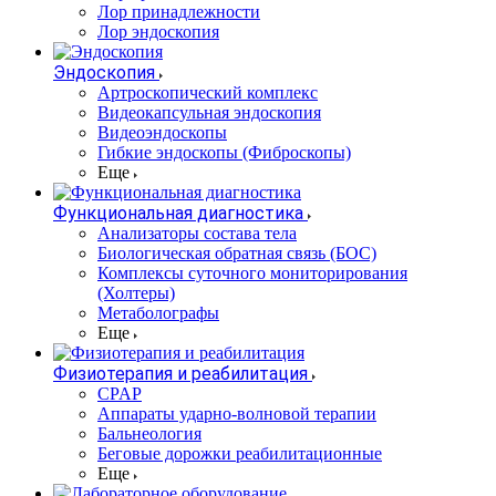
Лор принадлежности
Лор эндоскопия
Эндоскопия
Артроскопический комплекс
Видеокапсульная эндоскопия
Видеоэндоскопы
Гибкие эндоскопы (Фиброcкопы)
Еще
Функциональная диагностика
Анализаторы состава тела
Биологическая обратная связь (БОС)
Комплексы суточного мониторирования
(Холтеры)
Метаболографы
Еще
Физиотерапия и реабилитация
CPAP
Аппараты ударно-волновой терапии
Бальнеология
Беговые дорожки реабилитационные
Еще