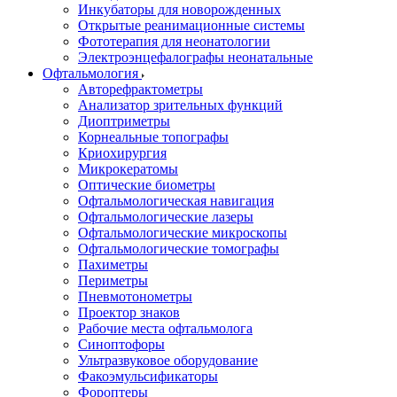
Инкубаторы для новорожденных
Открытые реанимационные системы
Фототерапия для неонатологии
Электроэнцефалографы неонатальные
Офтальмология
Авторефрактометры
Анализатор зрительных функций
Диоптриметры
Корнеальные топографы
Криохирургия
Микрокератомы
Оптические биометры
Офтальмологическая навигация
Офтальмологические лазеры
Офтальмологические микроскопы
Офтальмологические томографы
Пахиметры
Периметры
Пневмотонометры
Проектор знаков
Рабочие места офтальмолога
Синоптофоры
Ультразвуковое оборудование
Факоэмульсификаторы
Фороптеры