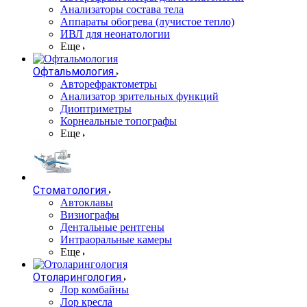
Анализаторы состава тела
Аппараты обогрева (лучистое тепло)
ИВЛ для неонатологии
Еще
Офтальмология
Авторефрактометры
Анализатор зрительных функций
Диоптриметры
Корнеальные топографы
Еще
Стоматология
Автоклавы
Визиографы
Дентальные рентгены
Интраоральные камеры
Еще
Отоларингология
Лор комбайны
Лор кресла