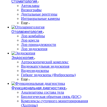
Стоматология
Автоклавы
Визиографы
Дентальные рентгены
Интраоральные камеры
Еще
Отоларингология
Лор комбайны
Лор кресла
Лор принадлежности
Лор эндоскопия
Эндоскопия
Артроскопический комплекс
Видеокапсульная эндоскопия
Видеоэндоскопы
Гибкие эндоскопы (Фиброcкопы)
Еще
Функциональная диагностика
Анализаторы состава тела
Биологическая обратная связь (БОС)
Комплексы суточного мониторирования
(Холтеры)