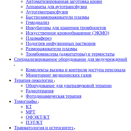
Автоматизированная заготовка крови
Аппараты для аутотрансфузии
Аутогемотрансфузия
Быстрозамораживатели плазмы
Гемодиализ
Инкубаторы для хранения тромбоцитов
Искусственное кровообращение (ЭКМО)
Плазмаферез
Подогрев инфузионных растворов
Размораживатели плазмы
Тромбомиксеры (аджитаторы) и термостаты
Специализированное оборудование для медучреждений
Комплексы вызова и контроля доступа персонала
Мониторинг медицинских газов
Терапия онкологии
Оборудование для ультразвуковой терапии
Радиотерапия
Фотодинамическая терапия
Томографы
КТ
МРТ
ОФЭКТ/КТ
ПЭТ/КТ
Травматология и остеосинтез