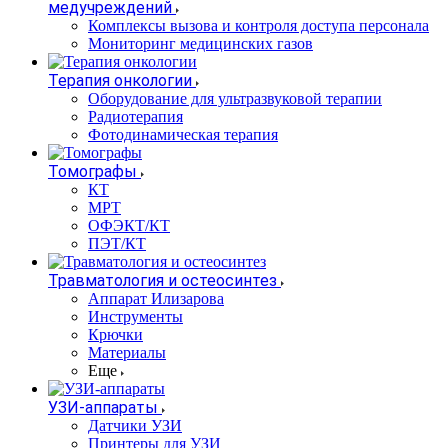
медучреждений
Комплексы вызова и контроля доступа персонала
Мониторинг медицинских газов
Терапия онкологии
Оборудование для ультразвуковой терапии
Радиотерапия
Фотодинамическая терапия
Томографы
КТ
МРТ
ОФЭКТ/КТ
ПЭТ/КТ
Травматология и остеосинтез
Аппарат Илизарова
Инструменты
Крючки
Материалы
Еще
УЗИ-аппараты
Датчики УЗИ
Принтеры для УЗИ