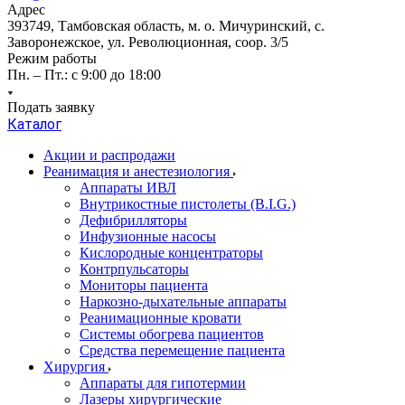
Адрес
393749, Тамбовская область, м. о. Мичуринский, с.
Заворонежское, ул. Революционная, соор. 3/5
Режим работы
Пн. – Пт.: с 9:00 до 18:00
Подать заявку
Каталог
Акции и распродажи
Реанимация и анестезиология
Аппараты ИВЛ
Внутрикостные пистолеты (B.I.G.)
Дефибрилляторы
Инфузионные насосы
Кислородные концентраторы
Контрпульсаторы
Мониторы пациента
Наркозно-дыхательные аппараты
Реанимационные кровати
Системы обогрева пациентов
Средства перемещение пациента
Хирургия
Аппараты для гипотермии
Лазеры хирургические