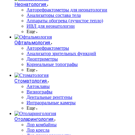
Неонатология
Авторефрактометры для неонатологии
Анализаторы состава тела
Аппараты обогрева (лучистое тепло)
ИВЛ для неонатологии
Еще
Офтальмология
Авторефрактометры
Анализатор зрительных функций
Диоптриметры
Корнеальные топографы
Еще
Стоматология
Автоклавы
Визиографы
Дентальные рентгены
Интраоральные камеры
Еще
Отоларингология
Лор комбайны
Лор кресла