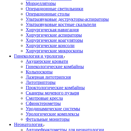
Морцелляторы
Операционные светильники
Операционные столы
Ультразвуковые деструкторы-аспираторы
Ультразвуковые костные скальпели
Хирургическая навигация
Хирургические аспираторы
Хирургические коагуляторы
Хирургические консоли
Хирургические микроскопы
Гинекология и урология
Акушерские кровати
Гинекологические комбайны
Кольпоскопы
Лазерная литотрипсия
Литотрипторы
Проктологические комбайны
Сканеры мочевого пузыря
Смотровые кресла
Сфинктерометры
Уродинамические системы
Урологические комплексы
Фетальные мониторы
Неонатология
Авторефрактометры для неонатологии