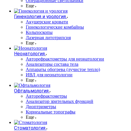
Операционные светильники
Еще
Гинекология и урология
Акушерские кровати
Гинекологические комбайны
Кольпоскопы
Лазерная литотрипсия
Еще
Неонатология
Авторефрактометры для неонатологии
Анализаторы состава тела
Аппараты обогрева (лучистое тепло)
ИВЛ для неонатологии
Еще
Офтальмология
Авторефрактометры
Анализатор зрительных функций
Диоптриметры
Корнеальные топографы
Еще
Стоматология