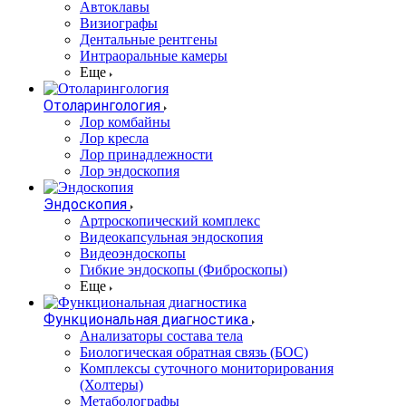
Автоклавы
Визиографы
Дентальные рентгены
Интраоральные камеры
Еще
Отоларингология
Лор комбайны
Лор кресла
Лор принадлежности
Лор эндоскопия
Эндоскопия
Артроскопический комплекс
Видеокапсульная эндоскопия
Видеоэндоскопы
Гибкие эндоскопы (Фиброcкопы)
Еще
Функциональная диагностика
Анализаторы состава тела
Биологическая обратная связь (БОС)
Комплексы суточного мониторирования
(Холтеры)
Метаболографы