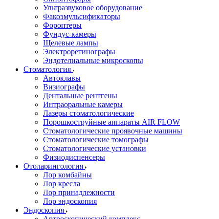
Ультразвуковое оборудование
Факоэмульсификаторы
Фороптеры
Фундус-камеры
Щелевые лампы
Электроретинографы
Эндотелиальные микроскопы
Стоматология
Автоклавы
Визиографы
Дентальные рентгены
Интраоральные камеры
Лазеры стоматологические
Порошкоструйные аппараты AIR FLOW
Стоматологические проявочные машины
Стоматологические томографы
Стоматологические установки
Физиодиспенсеры
Отоларингология
Лор комбайны
Лор кресла
Лор принадлежности
Лор эндоскопия
Эндоскопия
Артроскопический комплекс