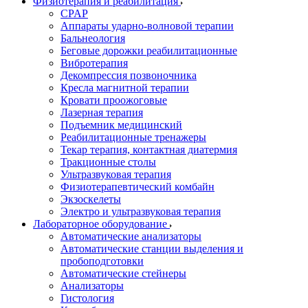
Физиотерапия и реабилитация
CPAP
Аппараты ударно-волновой терапии
Бальнеология
Беговые дорожки реабилитационные
Вибротерапия
Декомпрессия позвоночника
Кресла магнитной терапии
Кровати проожоговые
Лазерная терапия
Подъемник медицинский
Реабилитационные тренажеры
Текар терапия, контактная диатермия
Тракционные столы
Ультразвуковая терапия
Физиотерапевтический комбайн
Экзоскелеты
Электро и ультразвуковая терапия
Лабораторное оборудование
Автоматические анализаторы
Автоматические станции выделения и
пробоподготовки
Автоматические стейнеры
Анализаторы
Гистология