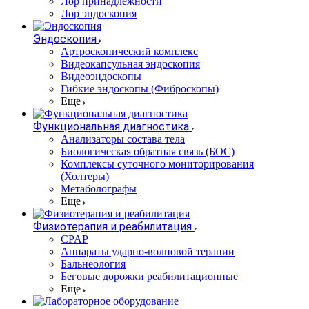
Лор принадлежности
Лор эндоскопия
Эндоскопия
Артроскопический комплекс
Видеокапсульная эндоскопия
Видеоэндоскопы
Гибкие эндоскопы (Фиброcкопы)
Еще
Функциональная диагностика
Анализаторы состава тела
Биологическая обратная связь (БОС)
Комплексы суточного мониторирования
(Холтеры)
Метаболографы
Еще
Физиотерапия и реабилитация
CPAP
Аппараты ударно-волновой терапии
Бальнеология
Беговые дорожки реабилитационные
Еще