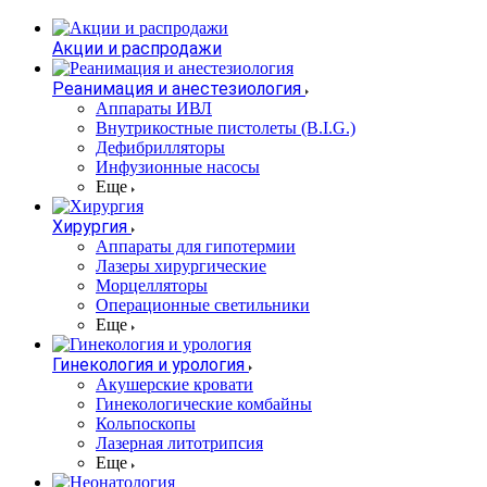
Акции и распродажи
Реанимация и анестезиология
Аппараты ИВЛ
Внутрикостные пистолеты (B.I.G.)
Дефибрилляторы
Инфузионные насосы
Еще
Хирургия
Аппараты для гипотермии
Лазеры хирургические
Морцелляторы
Операционные светильники
Еще
Гинекология и урология
Акушерские кровати
Гинекологические комбайны
Кольпоскопы
Лазерная литотрипсия
Еще