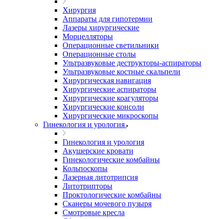
Хирургия
Аппараты для гипотермии
Лазеры хирургические
Морцелляторы
Операционные светильники
Операционные столы
Ультразвуковые деструкторы-аспираторы
Ультразвуковые костные скальпели
Хирургическая навигация
Хирургические аспираторы
Хирургические коагуляторы
Хирургические консоли
Хирургические микроскопы
Гинекология и урология
Гинекология и урология
Акушерские кровати
Гинекологические комбайны
Кольпоскопы
Лазерная литотрипсия
Литотрипторы
Проктологические комбайны
Сканеры мочевого пузыря
Смотровые кресла