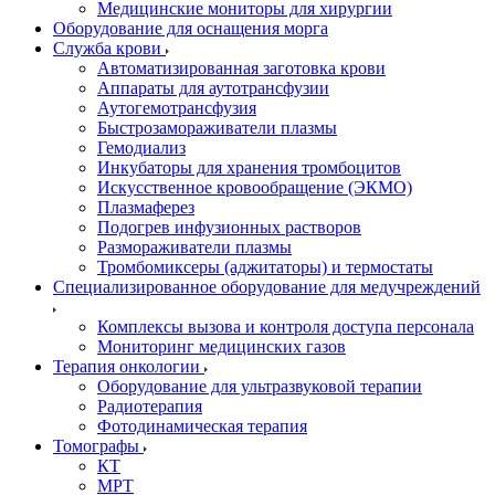
Медицинские мониторы для хирургии
Оборудование для оснащения морга
Служба крови
Автоматизированная заготовка крови
Аппараты для аутотрансфузии
Аутогемотрансфузия
Быстрозамораживатели плазмы
Гемодиализ
Инкубаторы для хранения тромбоцитов
Искусственное кровообращение (ЭКМО)
Плазмаферез
Подогрев инфузионных растворов
Размораживатели плазмы
Тромбомиксеры (аджитаторы) и термостаты
Специализированное оборудование для медучреждений
Комплексы вызова и контроля доступа персонала
Мониторинг медицинских газов
Терапия онкологии
Оборудование для ультразвуковой терапии
Радиотерапия
Фотодинамическая терапия
Томографы
КТ
МРТ