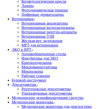
Косметологические кресла
Лазеры
Фотодинамическая терапия
Цифровые дерматоскопы
Ветеринария
Ветеринарные анализаторы
Ветеринарные видеоэндоскопы
Ветеринарные рентген-аппараты
Ветеринарные УЗИ
Жесткая вет. эндоскопия
МРТ для ветеринарии
ЭКО и ВРТ
Антивибрационные столы
Инкубаторы для ЭКО
Криохолодильник
Микроманипуляторы
Микроскопы
Рабочие станции
Буровой инструмент
Денситометры
Рентгеновские денситометры
Ультразвуковые денситометры
Медицинские дезинфицирующие средства
Медицинские мониторы
Медицинские мониторы для диагностики