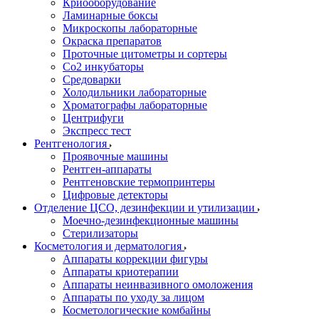
Криооборудование
Ламинарные боксы
Микроскопы лабораторные
Окраска препаратов
Проточные цитометры и сортеры
Со2 инкубаторы
Средоварки
Холодильники лабораторные
Хроматографы лабораторные
Центрифуги
Экспресс тест
Рентгенология
Проявочные машины
Рентген-аппараты
Рентгеновские термопринтеры
Цифровые детекторы
Отделение ЦСО, дезинфекции и утилизации
Моечно-дезинфекционные машины
Стерилизаторы
Косметология и дерматология
Аппараты коррекции фигуры
Аппараты криотерапии
Аппараты неинвазивного омоложения
Аппараты по уходу за лицом
Косметологические комбайны