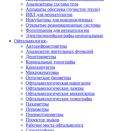
Анализаторы состава тела
Аппараты обогрева (лучистое тепло)
ИВЛ для неонатологии
Инкубаторы для новорожденных
Открытые реанимационные системы
Фототерапия для неонатологии
Электроэнцефалографы неонатальные
Офтальмология
Авторефрактометры
Анализатор зрительных функций
Диоптриметры
Корнеальные топографы
Криохирургия
Микрокератомы
Оптические биометры
Офтальмологическая навигация
Офтальмологические лазеры
Офтальмологические микроскопы
Офтальмологические томографы
Пахиметры
Периметры
Пневмотонометры
Проектор знаков
Рабочие места офтальмолога
Синоптофоры