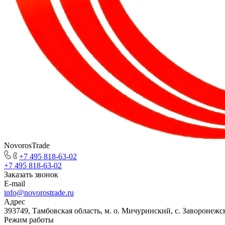
NovorosTrade
+7 495 818-63-02
+7 495 818-63-02
Заказать звонок
E-mail
info@novorostrade.ru
Адрес
393749, Тамбовская область, м. о. Мичуринский, с. Заворонежск
Режим работы