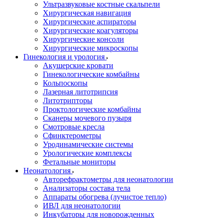
Ультразвуковые костные скальпели
Хирургическая навигация
Хирургические аспираторы
Хирургические коагуляторы
Хирургические консоли
Хирургические микроскопы
Гинекология и урология
Акушерские кровати
Гинекологические комбайны
Кольпоскопы
Лазерная литотрипсия
Литотрипторы
Проктологические комбайны
Сканеры мочевого пузыря
Смотровые кресла
Сфинктерометры
Уродинамические системы
Урологические комплексы
Фетальные мониторы
Неонатология
Авторефрактометры для неонатологии
Анализаторы состава тела
Аппараты обогрева (лучистое тепло)
ИВЛ для неонатологии
Инкубаторы для новорожденных