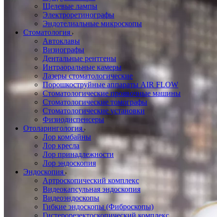
Щелевые лампы
Электроретинографы
Эндотелиальные микроскопы
Стоматология
Автоклавы
Визиографы
Дентальные рентгены
Интраоральные камеры
Лазеры стоматологические
Порошкоструйные аппараты AIR FLOW
Стоматологические проявочные машины
Стоматологические томографы
Стоматологические установки
Физиодиспенсеры
Отоларингология
Лор комбайны
Лор кресла
Лор принадлежности
Лор эндоскопия
Эндоскопия
Артроскопический комплекс
Видеокапсульная эндоскопия
Видеоэндоскопы
Гибкие эндоскопы (Фиброcкопы)
Гистерорезектоскопический комплекс