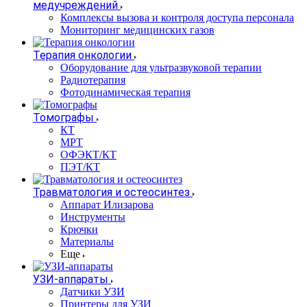
медучреждений
Комплексы вызова и контроля доступа персонала
Мониторинг медицинских газов
Терапия онкологии
Оборудование для ультразвуковой терапии
Радиотерапия
Фотодинамическая терапия
Томографы
КТ
МРТ
ОФЭКТ/КТ
ПЭТ/КТ
Травматология и остеосинтез
Аппарат Илизарова
Инструменты
Крючки
Материалы
Еще
УЗИ-аппараты
Датчики УЗИ
Принтеры для УЗИ