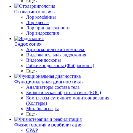
Еще
Отоларингология
Лор комбайны
Лор кресла
Лор принадлежности
Лор эндоскопия
Эндоскопия
Артроскопический комплекс
Видеокапсульная эндоскопия
Видеоэндоскопы
Гибкие эндоскопы (Фиброcкопы)
Еще
Функциональная диагностика
Анализаторы состава тела
Биологическая обратная связь (БОС)
Комплексы суточного мониторирования
(Холтеры)
Метаболографы
Еще
Физиотерапия и реабилитация
CPAP