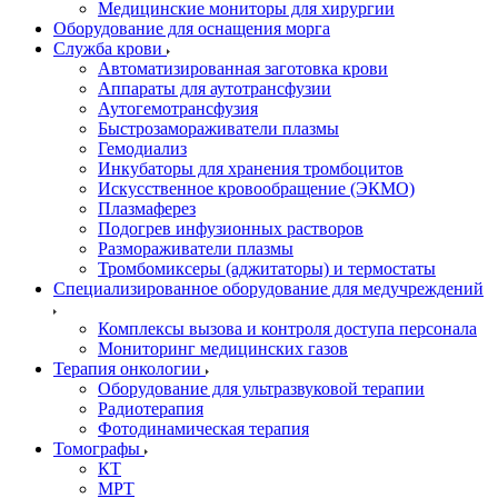
Медицинские мониторы для хирургии
Оборудование для оснащения морга
Служба крови
Автоматизированная заготовка крови
Аппараты для аутотрансфузии
Аутогемотрансфузия
Быстрозамораживатели плазмы
Гемодиализ
Инкубаторы для хранения тромбоцитов
Искусственное кровообращение (ЭКМО)
Плазмаферез
Подогрев инфузионных растворов
Размораживатели плазмы
Тромбомиксеры (аджитаторы) и термостаты
Специализированное оборудование для медучреждений
Комплексы вызова и контроля доступа персонала
Мониторинг медицинских газов
Терапия онкологии
Оборудование для ультразвуковой терапии
Радиотерапия
Фотодинамическая терапия
Томографы
КТ
МРТ