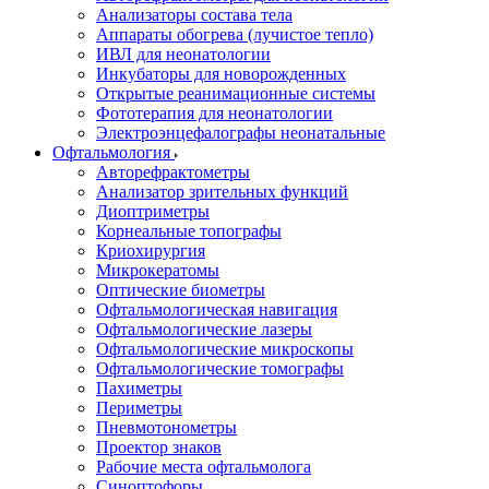
Анализаторы состава тела
Аппараты обогрева (лучистое тепло)
ИВЛ для неонатологии
Инкубаторы для новорожденных
Открытые реанимационные системы
Фототерапия для неонатологии
Электроэнцефалографы неонатальные
Офтальмология
Авторефрактометры
Анализатор зрительных функций
Диоптриметры
Корнеальные топографы
Криохирургия
Микрокератомы
Оптические биометры
Офтальмологическая навигация
Офтальмологические лазеры
Офтальмологические микроскопы
Офтальмологические томографы
Пахиметры
Периметры
Пневмотонометры
Проектор знаков
Рабочие места офтальмолога
Синоптофоры