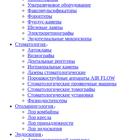
Ультразвуковое оборудование
Факоэмульсификаторы
Фороптеры
Фундус-камеры
Щелевые лампы
Электроретинографы
Эндотелиальные микроскопы
Стоматология
Автоклавы
Визиографы
Дентальные рентгены
Интраоральные камеры
Лазеры стоматологические
Порошкоструйные аппараты AIR FLOW
Стоматологические проявочные машины
Стоматологические томографы
Стоматологические установки
Физиодиспенсеры
Отоларингология
Лор комбайны
Лор кресла
Лор принадлежности
Лор эндоскопия
Эндоскопия
Артроскопический комплекс