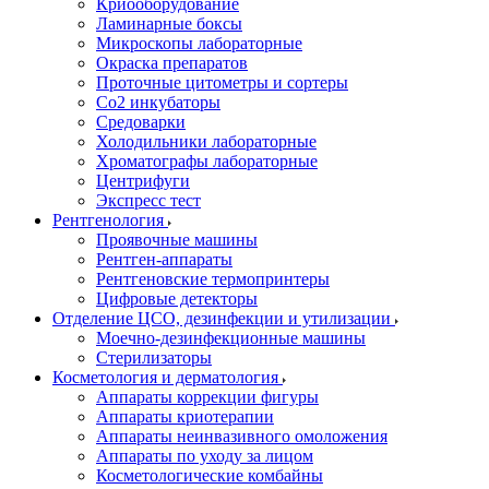
Криооборудование
Ламинарные боксы
Микроскопы лабораторные
Окраска препаратов
Проточные цитометры и сортеры
Со2 инкубаторы
Средоварки
Холодильники лабораторные
Хроматографы лабораторные
Центрифуги
Экспресс тест
Рентгенология
Проявочные машины
Рентген-аппараты
Рентгеновские термопринтеры
Цифровые детекторы
Отделение ЦСО, дезинфекции и утилизации
Моечно-дезинфекционные машины
Стерилизаторы
Косметология и дерматология
Аппараты коррекции фигуры
Аппараты криотерапии
Аппараты неинвазивного омоложения
Аппараты по уходу за лицом
Косметологические комбайны