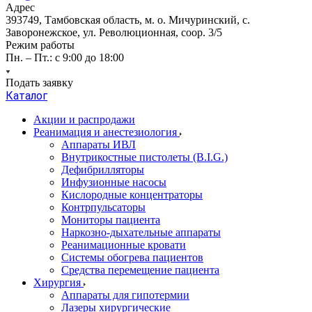
Адрес
393749, Тамбовская область, м. о. Мичуринский, с.
Заворонежское, ул. Революционная, соор. 3/5
Режим работы
Пн. – Пт.: с 9:00 до 18:00
Подать заявку
Каталог
Акции и распродажи
Реанимация и анестезиология
Аппараты ИВЛ
Внутрикостные пистолеты (B.I.G.)
Дефибрилляторы
Инфузионные насосы
Кислородные концентраторы
Контрпульсаторы
Мониторы пациента
Наркозно-дыхательные аппараты
Реанимационные кровати
Системы обогрева пациентов
Средства перемещение пациента
Хирургия
Аппараты для гипотермии
Лазеры хирургические