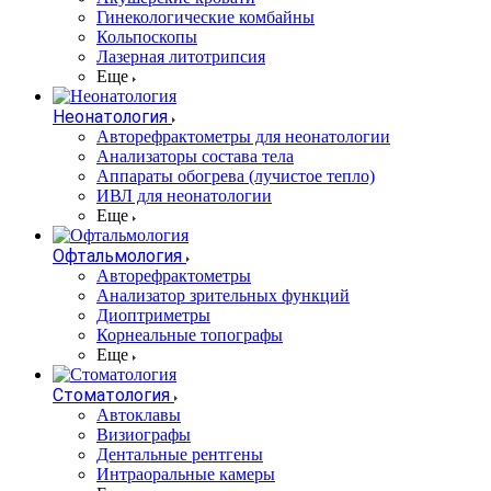
Гинекологические комбайны
Кольпоскопы
Лазерная литотрипсия
Еще
Неонатология
Авторефрактометры для неонатологии
Анализаторы состава тела
Аппараты обогрева (лучистое тепло)
ИВЛ для неонатологии
Еще
Офтальмология
Авторефрактометры
Анализатор зрительных функций
Диоптриметры
Корнеальные топографы
Еще
Стоматология
Автоклавы
Визиографы
Дентальные рентгены
Интраоральные камеры