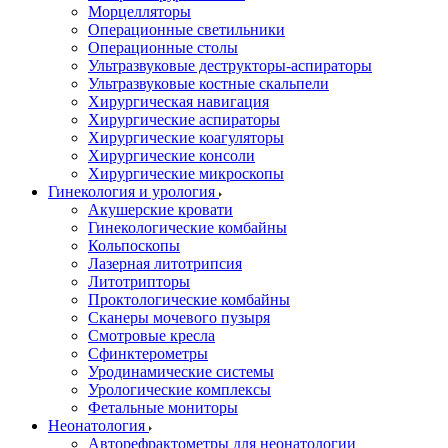
Морцелляторы
Операционные светильники
Операционные столы
Ультразвуковые деструкторы-аспираторы
Ультразвуковые костные скальпели
Хирургическая навигация
Хирургические аспираторы
Хирургические коагуляторы
Хирургические консоли
Хирургические микроскопы
Гинекология и урология
Акушерские кровати
Гинекологические комбайны
Кольпоскопы
Лазерная литотрипсия
Литотрипторы
Проктологические комбайны
Сканеры мочевого пузыря
Смотровые кресла
Сфинктерометры
Уродинамические системы
Урологические комплексы
Фетальные мониторы
Неонатология
Авторефрактометры для неонатологии