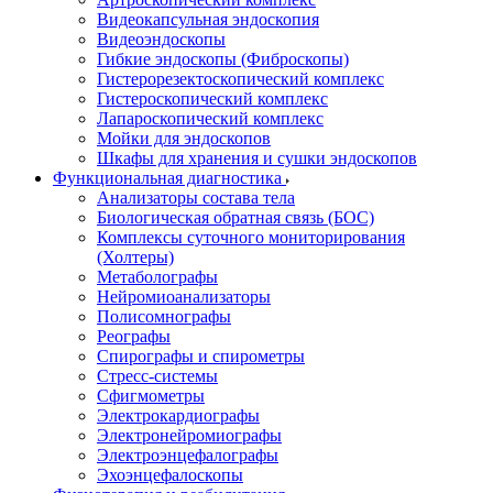
Видеокапсульная эндоскопия
Видеоэндоскопы
Гибкие эндоскопы (Фиброcкопы)
Гистерорезектоскопический комплекс
Гистероскопический комплекс
Лапароскопический комплекс
Мойки для эндоскопов
Шкафы для хранения и сушки эндоскопов
Функциональная диагностика
Анализаторы состава тела
Биологическая обратная связь (БОС)
Комплексы суточного мониторирования
(Холтеры)
Метаболографы
Нейромиоанализаторы
Полисомнографы
Реографы
Спирографы и спирометры
Стресс-системы
Сфигмометры
Электрокардиографы
Электронейромиографы
Электроэнцефалографы
Эхоэнцефалоскопы