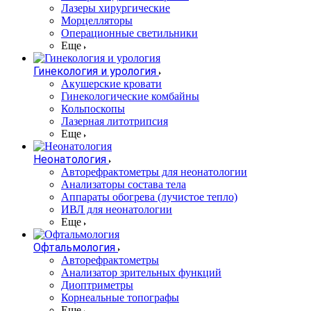
Лазеры хирургические
Морцелляторы
Операционные светильники
Еще
Гинекология и урология
Акушерские кровати
Гинекологические комбайны
Кольпоскопы
Лазерная литотрипсия
Еще
Неонатология
Авторефрактометры для неонатологии
Анализаторы состава тела
Аппараты обогрева (лучистое тепло)
ИВЛ для неонатологии
Еще
Офтальмология
Авторефрактометры
Анализатор зрительных функций
Диоптриметры
Корнеальные топографы
Еще