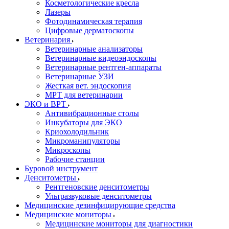
Косметологические кресла
Лазеры
Фотодинамическая терапия
Цифровые дерматоскопы
Ветеринария
Ветеринарные анализаторы
Ветеринарные видеоэндоскопы
Ветеринарные рентген-аппараты
Ветеринарные УЗИ
Жесткая вет. эндоскопия
МРТ для ветеринарии
ЭКО и ВРТ
Антивибрационные столы
Инкубаторы для ЭКО
Криохолодильник
Микроманипуляторы
Микроскопы
Рабочие станции
Буровой инструмент
Денситометры
Рентгеновские денситометры
Ультразвуковые денситометры
Медицинские дезинфицирующие средства
Медицинские мониторы
Медицинские мониторы для диагностики