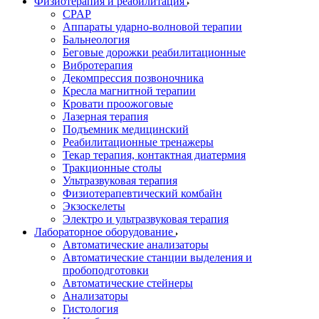
Физиотерапия и реабилитация
CPAP
Аппараты ударно-волновой терапии
Бальнеология
Беговые дорожки реабилитационные
Вибротерапия
Декомпрессия позвоночника
Кресла магнитной терапии
Кровати проожоговые
Лазерная терапия
Подъемник медицинский
Реабилитационные тренажеры
Текар терапия, контактная диатермия
Тракционные столы
Ультразвуковая терапия
Физиотерапевтический комбайн
Экзоскелеты
Электро и ультразвуковая терапия
Лабораторное оборудование
Автоматические анализаторы
Автоматические станции выделения и
пробоподготовки
Автоматические стейнеры
Анализаторы
Гистология