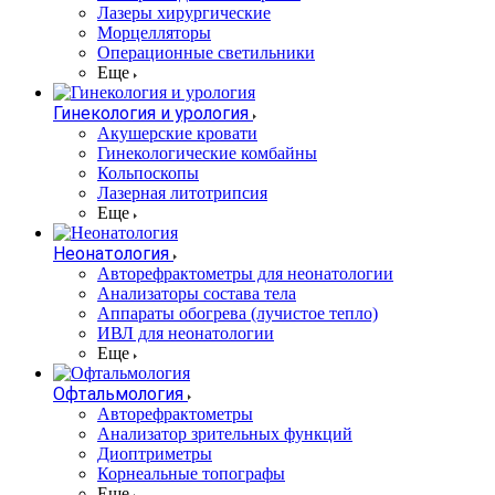
Лазеры хирургические
Морцелляторы
Операционные светильники
Еще
Гинекология и урология
Акушерские кровати
Гинекологические комбайны
Кольпоскопы
Лазерная литотрипсия
Еще
Неонатология
Авторефрактометры для неонатологии
Анализаторы состава тела
Аппараты обогрева (лучистое тепло)
ИВЛ для неонатологии
Еще
Офтальмология
Авторефрактометры
Анализатор зрительных функций
Диоптриметры
Корнеальные топографы
Еще