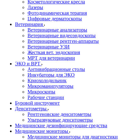
Косметологические кресла
Лазеры
Фотодинамическая терапия
Цифровые дерматоскопы
Ветеринария
Ветеринарные анализаторы
Ветеринарные видеоэндоскопы
Ветеринарные рентген-аппараты
Ветеринарные УЗИ
Жесткая вет. эндоскопия
МРТ для ветеринарии
ЭКО и ВРТ
Антивибрационные столы
Инкубаторы для ЭКО
Криохолодильник
Микроманипуляторы
Микроскопы
Рабочие станции
Буровой инструмент
Денситометры
Рентгеновские денситометры
Ультразвуковые денситометры
Медицинские дезинфицирующие средства
Медицинские мониторы
Медицинские мониторы для диагностики