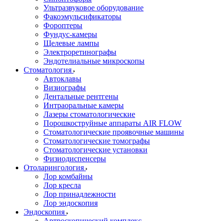
Ультразвуковое оборудование
Факоэмульсификаторы
Фороптеры
Фундус-камеры
Щелевые лампы
Электроретинографы
Эндотелиальные микроскопы
Стоматология
Автоклавы
Визиографы
Дентальные рентгены
Интраоральные камеры
Лазеры стоматологические
Порошкоструйные аппараты AIR FLOW
Стоматологические проявочные машины
Стоматологические томографы
Стоматологические установки
Физиодиспенсеры
Отоларингология
Лор комбайны
Лор кресла
Лор принадлежности
Лор эндоскопия
Эндоскопия
Артроскопический комплекс