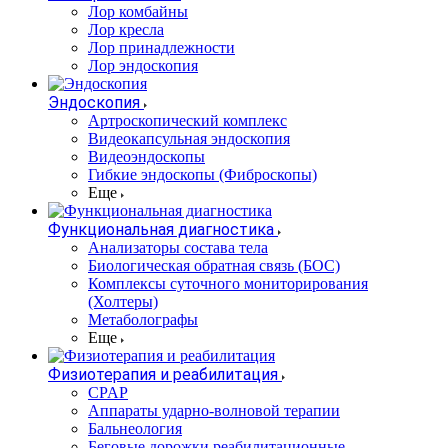
Лор комбайны
Лор кресла
Лор принадлежности
Лор эндоскопия
Эндоскопия
Артроскопический комплекс
Видеокапсульная эндоскопия
Видеоэндоскопы
Гибкие эндоскопы (Фиброcкопы)
Еще
Функциональная диагностика
Анализаторы состава тела
Биологическая обратная связь (БОС)
Комплексы суточного мониторирования
(Холтеры)
Метаболографы
Еще
Физиотерапия и реабилитация
CPAP
Аппараты ударно-волновой терапии
Бальнеология
Беговые дорожки реабилитационные