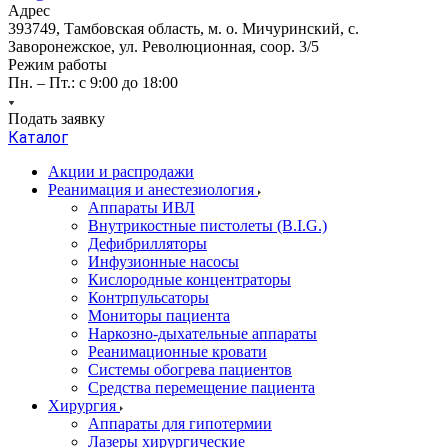
Адрес
393749, Тамбовская область, м. о. Мичуринский, с.
Заворонежское, ул. Революционная, соор. 3/5
Режим работы
Пн. – Пт.: с 9:00 до 18:00
Подать заявку
Каталог
Акции и распродажи
Реанимация и анестезиология
Аппараты ИВЛ
Внутрикостные пистолеты (B.I.G.)
Дефибрилляторы
Инфузионные насосы
Кислородные концентраторы
Контрпульсаторы
Мониторы пациента
Наркозно-дыхательные аппараты
Реанимационные кровати
Системы обогрева пациентов
Средства перемещение пациента
Хирургия
Аппараты для гипотермии
Лазеры хирургические