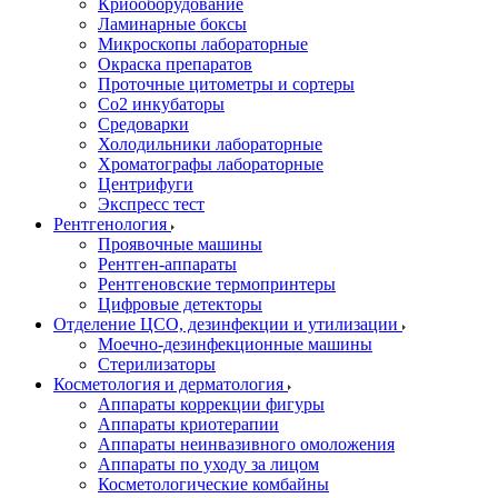
Криооборудование
Ламинарные боксы
Микроскопы лабораторные
Окраска препаратов
Проточные цитометры и сортеры
Со2 инкубаторы
Средоварки
Холодильники лабораторные
Хроматографы лабораторные
Центрифуги
Экспресс тест
Рентгенология
Проявочные машины
Рентген-аппараты
Рентгеновские термопринтеры
Цифровые детекторы
Отделение ЦСО, дезинфекции и утилизации
Моечно-дезинфекционные машины
Стерилизаторы
Косметология и дерматология
Аппараты коррекции фигуры
Аппараты криотерапии
Аппараты неинвазивного омоложения
Аппараты по уходу за лицом
Косметологические комбайны