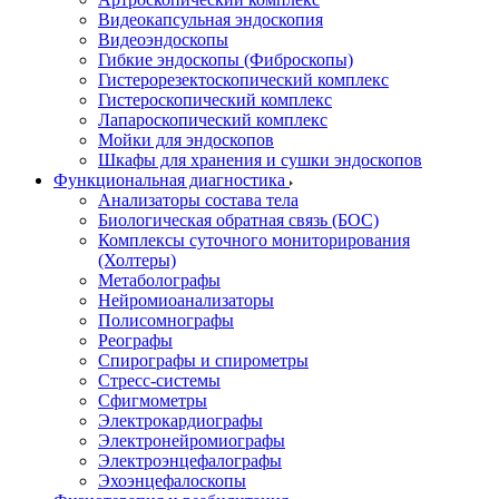
Видеокапсульная эндоскопия
Видеоэндоскопы
Гибкие эндоскопы (Фиброcкопы)
Гистерорезектоскопический комплекс
Гистероскопический комплекс
Лапароскопический комплекс
Мойки для эндоскопов
Шкафы для хранения и сушки эндоскопов
Функциональная диагностика
Анализаторы состава тела
Биологическая обратная связь (БОС)
Комплексы суточного мониторирования
(Холтеры)
Метаболографы
Нейромиоанализаторы
Полисомнографы
Реографы
Спирографы и спирометры
Стресс-системы
Сфигмометры
Электрокардиографы
Электронейромиографы
Электроэнцефалографы
Эхоэнцефалоскопы