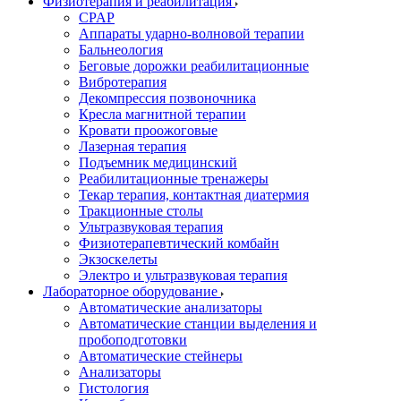
Физиотерапия и реабилитация
CPAP
Аппараты ударно-волновой терапии
Бальнеология
Беговые дорожки реабилитационные
Вибротерапия
Декомпрессия позвоночника
Кресла магнитной терапии
Кровати проожоговые
Лазерная терапия
Подъемник медицинский
Реабилитационные тренажеры
Текар терапия, контактная диатермия
Тракционные столы
Ультразвуковая терапия
Физиотерапевтический комбайн
Экзоскелеты
Электро и ультразвуковая терапия
Лабораторное оборудование
Автоматические анализаторы
Автоматические станции выделения и
пробоподготовки
Автоматические стейнеры
Анализаторы
Гистология