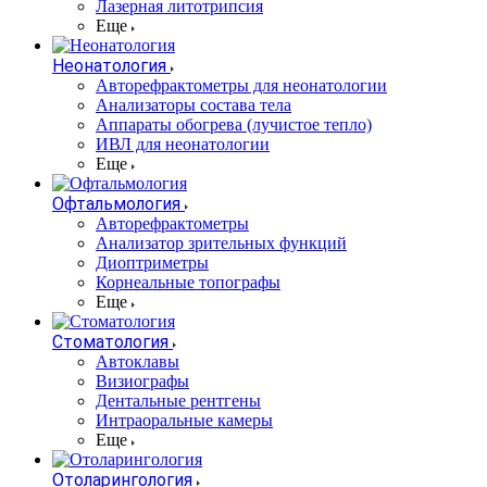
Лазерная литотрипсия
Еще
Неонатология
Авторефрактометры для неонатологии
Анализаторы состава тела
Аппараты обогрева (лучистое тепло)
ИВЛ для неонатологии
Еще
Офтальмология
Авторефрактометры
Анализатор зрительных функций
Диоптриметры
Корнеальные топографы
Еще
Стоматология
Автоклавы
Визиографы
Дентальные рентгены
Интраоральные камеры
Еще
Отоларингология