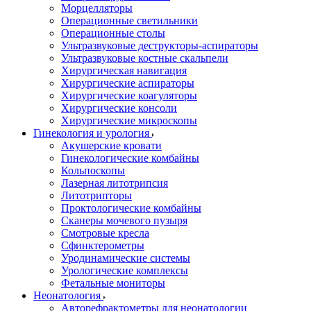
Морцелляторы
Операционные светильники
Операционные столы
Ультразвуковые деструкторы-аспираторы
Ультразвуковые костные скальпели
Хирургическая навигация
Хирургические аспираторы
Хирургические коагуляторы
Хирургические консоли
Хирургические микроскопы
Гинекология и урология
Акушерские кровати
Гинекологические комбайны
Кольпоскопы
Лазерная литотрипсия
Литотрипторы
Проктологические комбайны
Сканеры мочевого пузыря
Смотровые кресла
Сфинктерометры
Уродинамические системы
Урологические комплексы
Фетальные мониторы
Неонатология
Авторефрактометры для неонатологии