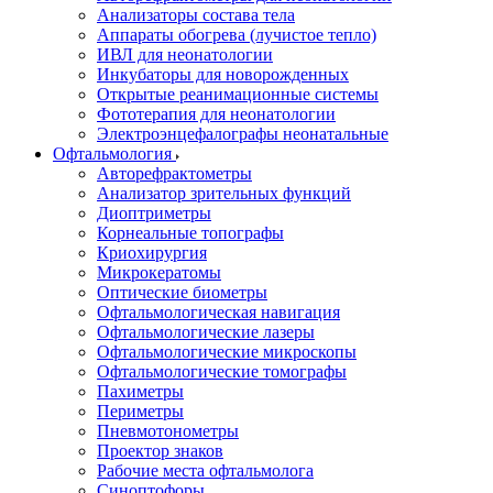
Анализаторы состава тела
Аппараты обогрева (лучистое тепло)
ИВЛ для неонатологии
Инкубаторы для новорожденных
Открытые реанимационные системы
Фототерапия для неонатологии
Электроэнцефалографы неонатальные
Офтальмология
Авторефрактометры
Анализатор зрительных функций
Диоптриметры
Корнеальные топографы
Криохирургия
Микрокератомы
Оптические биометры
Офтальмологическая навигация
Офтальмологические лазеры
Офтальмологические микроскопы
Офтальмологические томографы
Пахиметры
Периметры
Пневмотонометры
Проектор знаков
Рабочие места офтальмолога
Синоптофоры