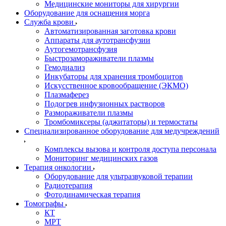
Медицинские мониторы для хирургии
Оборудование для оснащения морга
Служба крови
Автоматизированная заготовка крови
Аппараты для аутотрансфузии
Аутогемотрансфузия
Быстрозамораживатели плазмы
Гемодиализ
Инкубаторы для хранения тромбоцитов
Искусственное кровообращение (ЭКМО)
Плазмаферез
Подогрев инфузионных растворов
Размораживатели плазмы
Тромбомиксеры (аджитаторы) и термостаты
Специализированное оборудование для медучреждений
Комплексы вызова и контроля доступа персонала
Мониторинг медицинских газов
Терапия онкологии
Оборудование для ультразвуковой терапии
Радиотерапия
Фотодинамическая терапия
Томографы
КТ
МРТ