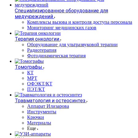
Специализированное оборудование для
медучреждений
Комплексы вызова и контроля доступа персонала
Мониторинг медицинских газов
Терапия онкологии
Оборудование для ультразвуковой терапии
Радиотерапия
Фотодинамическая терапия
Томографы
КТ
МРТ
ОФЭКТ/КТ
ПЭТ/КТ
Травматология и остеосинтез
Аппарат Илизарова
Инструменты
Крючки
Материалы
Еще