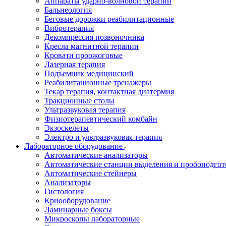
Аппараты ударно-волновой терапии
Бальнеология
Беговые дорожки реабилитационные
Вибротерапия
Декомпрессия позвоночника
Кресла магнитной терапии
Кровати проожоговые
Лазерная терапия
Подъемник медицинский
Реабилитационные тренажеры
Текар терапия, контактная диатермия
Тракционные столы
Ультразвуковая терапия
Физиотерапевтический комбайн
Экзоскелеты
Электро и ультразвуковая терапия
Лабораторное оборудование
Автоматические анализаторы
Автоматические станции выделения и пробоподгот
Автоматические стейнеры
Анализаторы
Гистология
Криооборудование
Ламинарные боксы
Микроскопы лабораторные