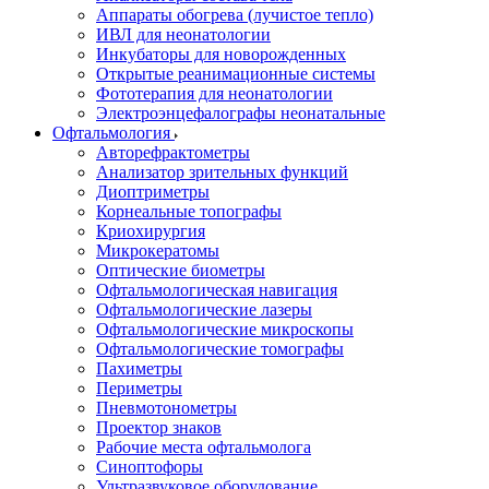
Аппараты обогрева (лучистое тепло)
ИВЛ для неонатологии
Инкубаторы для новорожденных
Открытые реанимационные системы
Фототерапия для неонатологии
Электроэнцефалографы неонатальные
Офтальмология
Авторефрактометры
Анализатор зрительных функций
Диоптриметры
Корнеальные топографы
Криохирургия
Микрокератомы
Оптические биометры
Офтальмологическая навигация
Офтальмологические лазеры
Офтальмологические микроскопы
Офтальмологические томографы
Пахиметры
Периметры
Пневмотонометры
Проектор знаков
Рабочие места офтальмолога
Синоптофоры
Ультразвуковое оборудование