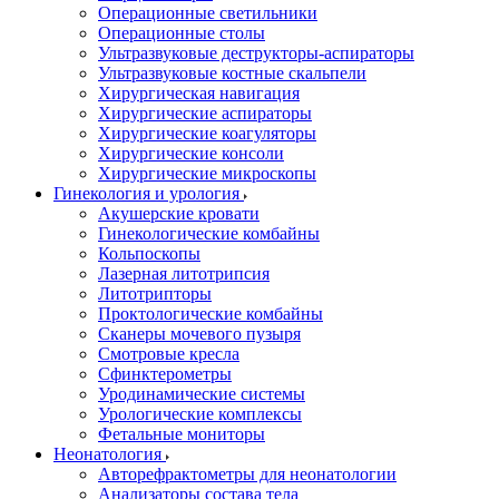
Операционные светильники
Операционные столы
Ультразвуковые деструкторы-аспираторы
Ультразвуковые костные скальпели
Хирургическая навигация
Хирургические аспираторы
Хирургические коагуляторы
Хирургические консоли
Хирургические микроскопы
Гинекология и урология
Акушерские кровати
Гинекологические комбайны
Кольпоскопы
Лазерная литотрипсия
Литотрипторы
Проктологические комбайны
Сканеры мочевого пузыря
Смотровые кресла
Сфинктерометры
Уродинамические системы
Урологические комплексы
Фетальные мониторы
Неонатология
Авторефрактометры для неонатологии
Анализаторы состава тела