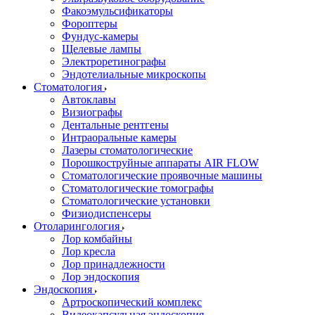
Факоэмульсификаторы
Фороптеры
Фундус-камеры
Щелевые лампы
Электроретинографы
Эндотелиальные микроскопы
Стоматология
Автоклавы
Визиографы
Дентальные рентгены
Интраоральные камеры
Лазеры стоматологические
Порошкоструйные аппараты AIR FLOW
Стоматологические проявочные машины
Стоматологические томографы
Стоматологические установки
Физиодиспенсеры
Отоларингология
Лор комбайны
Лор кресла
Лор принадлежности
Лор эндоскопия
Эндоскопия
Артроскопический комплекс
Видеокапсульная эндоскопия