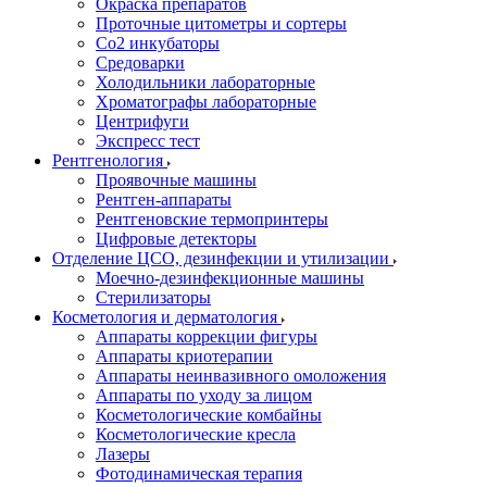
Окраска препаратов
Проточные цитометры и сортеры
Со2 инкубаторы
Средоварки
Холодильники лабораторные
Хроматографы лабораторные
Центрифуги
Экспресс тест
Рентгенология
Проявочные машины
Рентген-аппараты
Рентгеновские термопринтеры
Цифровые детекторы
Отделение ЦСО, дезинфекции и утилизации
Моечно-дезинфекционные машины
Стерилизаторы
Косметология и дерматология
Аппараты коррекции фигуры
Аппараты криотерапии
Аппараты неинвазивного омоложения
Аппараты по уходу за лицом
Косметологические комбайны
Косметологические кресла
Лазеры
Фотодинамическая терапия