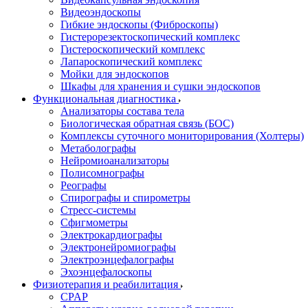
Видеоэндоскопы
Гибкие эндоскопы (Фиброcкопы)
Гистерорезектоскопический комплекс
Гистероскопический комплекс
Лапароскопический комплекс
Мойки для эндоскопов
Шкафы для хранения и сушки эндоскопов
Функциональная диагностика
Анализаторы состава тела
Биологическая обратная связь (БОС)
Комплексы суточного мониторирования (Холтеры)
Метаболографы
Нейромиоанализаторы
Полисомнографы
Реографы
Спирографы и спирометры
Стресс-системы
Сфигмометры
Электрокардиографы
Электронейромиографы
Электроэнцефалографы
Эхоэнцефалоскопы
Физиотерапия и реабилитация
CPAP