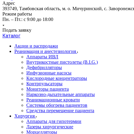
Адрес
393749, Тамбовская область, м. о. Мичуринский, с. Заворонежск
Режим работы
Пн. – Пт.: с 9:00 до 18:00
Подать заявку
Каталог
Акции и распродажи
Реанимация и анестезиология
Аппараты ИВЛ
Внутрикостные пистолеты (B.I.G.)
Дефибрилляторы
Инфузионные насосы
Кислородные концентраторы
Контрпульсаторы
Мониторы пациента
Наркозно-дыхательные аппараты
Реанимационные кровати
Системы обогрева пациентов
Средства перемещение пациента
Хирургия
Аппараты для гипотермии
Лазеры хирургические
Морцелляторы