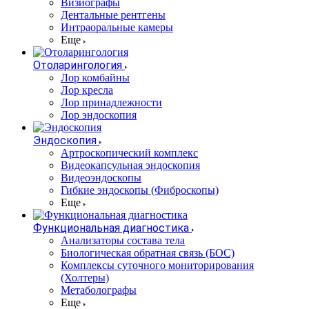
Визиографы
Дентальные рентгены
Интраоральные камеры
Еще
Отоларингология
Лор комбайны
Лор кресла
Лор принадлежности
Лор эндоскопия
Эндоскопия
Артроскопический комплекс
Видеокапсульная эндоскопия
Видеоэндоскопы
Гибкие эндоскопы (Фиброcкопы)
Еще
Функциональная диагностика
Анализаторы состава тела
Биологическая обратная связь (БОС)
Комплексы суточного мониторирования
(Холтеры)
Метаболографы
Еще