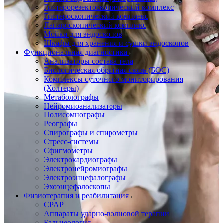
Гистерорезектоскопический комплекс
Гистероскопический комплекс
Лапароскопический комплекс
Мойки для эндоскопов
Шкафы для хранения и сушки эндоскопов
Функциональная диагностика
Анализаторы состава тела
Биологическая обратная связь (БОС)
Комплексы суточного мониторирования
(Холтеры)
Метаболографы
Нейромиоанализаторы
Полисомнографы
Реографы
Спирографы и спирометры
Стресс-системы
Сфигмометры
Электрокардиографы
Электронейромиографы
Электроэнцефалографы
Эхоэнцефалоскопы
Физиотерапия и реабилитация
CPAP
Аппараты ударно-волновой терапии
Бальнеология