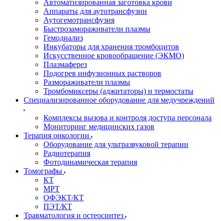
Автоматизированная заготовка крови
Аппараты для аутотрансфузии
Аутогемотрансфузия
Быстрозамораживатели плазмы
Гемодиализ
Инкубаторы для хранения тромбоцитов
Искусственное кровообращение (ЭКМО)
Плазмаферез
Подогрев инфузионных растворов
Размораживатели плазмы
Тромбомиксеры (аджитаторы) и термостаты
Специализированное оборудование для медучреждений
Комплексы вызова и контроля доступа персонала
Мониторинг медицинских газов
Терапия онкологии
Оборудование для ультразвуковой терапии
Радиотерапия
Фотодинамическая терапия
Томографы
КТ
МРТ
ОФЭКТ/КТ
ПЭТ/КТ
Травматология и остеосинтез