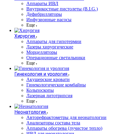
Аппараты ИВЛ
Внутрикостные пистолеты (B.I.G.)
Дефибрилляторы
Инфузионные насосы
Еще
Хирургия
Аппараты для гипотермии
Лазеры хирургические
Морцелляторы
Операционные светильники
Еще
Гинекология и урология
Акушерские кровати
Гинекологические комбайны
Кольпоскопы
Лазерная литотрипсия
Еще
Неонатология
Авторефрактометры для неонатологии
Анализаторы состава тела
Аппараты обогрева (лучистое тепло)
ИВЛ для неонатологии