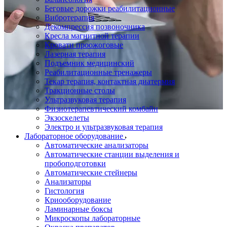
Беговые дорожки реабилитационные
Вибротерапия
Декомпрессия позвоночника
Кресла магнитной терапии
Кровати проожоговые
Лазерная терапия
Подъемник медицинский
Реабилитационные тренажеры
Текар терапия, контактная диатермия
Тракционные столы
Ультразвуковая терапия
Физиотерапевтический комбайн
Экзоскелеты
Электро и ультразвуковая терапия
Лабораторное оборудование
Автоматические анализаторы
Автоматические станции выделения и
пробоподготовки
Автоматические стейнеры
Анализаторы
Гистология
Криооборудование
Ламинарные боксы
Микроскопы лабораторные