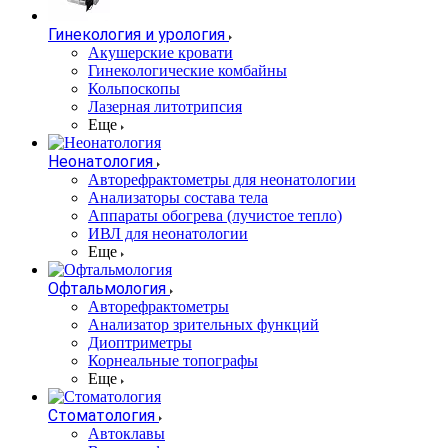
Гинекология и урология
Акушерские кровати
Гинекологические комбайны
Кольпоскопы
Лазерная литотрипсия
Еще
Неонатология
Авторефрактометры для неонатологии
Анализаторы состава тела
Аппараты обогрева (лучистое тепло)
ИВЛ для неонатологии
Еще
Офтальмология
Авторефрактометры
Анализатор зрительных функций
Диоптриметры
Корнеальные топографы
Еще
Стоматология
Автоклавы