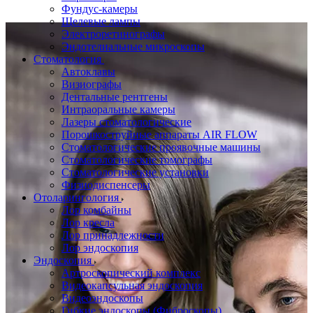
Фундус-камеры
Щелевые лампы
Электроретинографы
Эндотелиальные микроскопы
Стоматология
Автоклавы
Визиографы
Дентальные рентгены
Интраоральные камеры
Лазеры стоматологические
Порошкоструйные аппараты AIR FLOW
Стоматологические проявочные машины
Стоматологические томографы
Стоматологические установки
Физиодиспенсеры
Отоларингология
Лор комбайны
Лор кресла
Лор принадлежности
Лор эндоскопия
Эндоскопия
Артроскопический комплекс
Видеокапсульная эндоскопия
Видеоэндоскопы
Гибкие эндоскопы (Фиброcкопы)