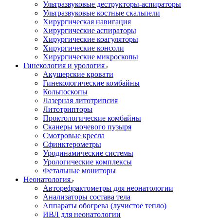
Ультразвуковые деструкторы-аспираторы
Ультразвуковые костные скальпели
Хирургическая навигация
Хирургические аспираторы
Хирургические коагуляторы
Хирургические консоли
Хирургические микроскопы
Гинекология и урология
Акушерские кровати
Гинекологические комбайны
Кольпоскопы
Лазерная литотрипсия
Литотрипторы
Проктологические комбайны
Сканеры мочевого пузыря
Смотровые кресла
Сфинктерометры
Уродинамические системы
Урологические комплексы
Фетальные мониторы
Неонатология
Авторефрактометры для неонатологии
Анализаторы состава тела
Аппараты обогрева (лучистое тепло)
ИВЛ для неонатологии