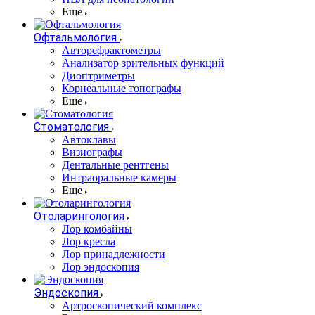
Еще
Офтальмология
Авторефрактометры
Анализатор зрительных функций
Диоптриметры
Корнеальные топографы
Еще
Стоматология
Автоклавы
Визиографы
Дентальные рентгены
Интраоральные камеры
Еще
Отоларингология
Лор комбайны
Лор кресла
Лор принадлежности
Лор эндоскопия
Эндоскопия
Артроскопический комплекс