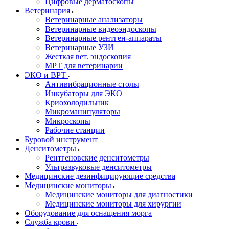
Цифровые дерматоскопы
Ветеринария
Ветеринарные анализаторы
Ветеринарные видеоэндоскопы
Ветеринарные рентген-аппараты
Ветеринарные УЗИ
Жесткая вет. эндоскопия
МРТ для ветеринарии
ЭКО и ВРТ
Антивибрационные столы
Инкубаторы для ЭКО
Криохолодильник
Микроманипуляторы
Микроскопы
Рабочие станции
Буровой инструмент
Денситометры
Рентгеновские денситометры
Ультразвуковые денситометры
Медицинские дезинфицирующие средства
Медицинские мониторы
Медицинские мониторы для диагностики
Медицинские мониторы для хирургии
Оборудование для оснащения морга
Служба крови