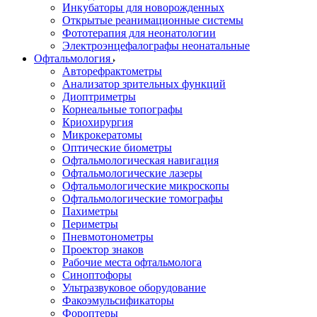
Инкубаторы для новорожденных
Открытые реанимационные системы
Фототерапия для неонатологии
Электроэнцефалографы неонатальные
Офтальмология
Авторефрактометры
Анализатор зрительных функций
Диоптриметры
Корнеальные топографы
Криохирургия
Микрокератомы
Оптические биометры
Офтальмологическая навигация
Офтальмологические лазеры
Офтальмологические микроскопы
Офтальмологические томографы
Пахиметры
Периметры
Пневмотонометры
Проектор знаков
Рабочие места офтальмолога
Синоптофоры
Ультразвуковое оборудование
Факоэмульсификаторы
Фороптеры