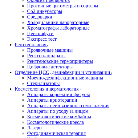
Окраска препаратов
Проточные цитометры и сортеры
Со2 инкубаторы
Средоварки
Холодильники лабораторные
Хроматографы лабораторные
Центрифуги
Экспресс тест
Рентгенология
Проявочные машины
Рентген-аппараты
Рентгеновские термопринтеры
Цифровые детекторы
Отделение ЦСО, дезинфекции и утилизации
Моечно-дезинфекционные машины
Стерилизаторы
Косметология и дерматология
Аппараты коррекции фигуры
Аппараты криотерапии
Аппараты неинвазивного омоложения
Аппараты по уходу за лицом
Косметологические комбайны
Косметологические кресла
Лазеры
Фотодинамическая терапия