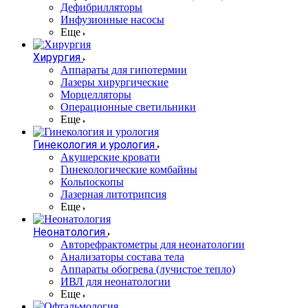
Дефибрилляторы
Инфузионные насосы
Еще
Хирургия
Аппараты для гипотермии
Лазеры хирургические
Морцелляторы
Операционные светильники
Еще
Гинекология и урология
Акушерские кровати
Гинекологические комбайны
Кольпоскопы
Лазерная литотрипсия
Еще
Неонатология
Авторефрактометры для неонатологии
Анализаторы состава тела
Аппараты обогрева (лучистое тепло)
ИВЛ для неонатологии
Еще