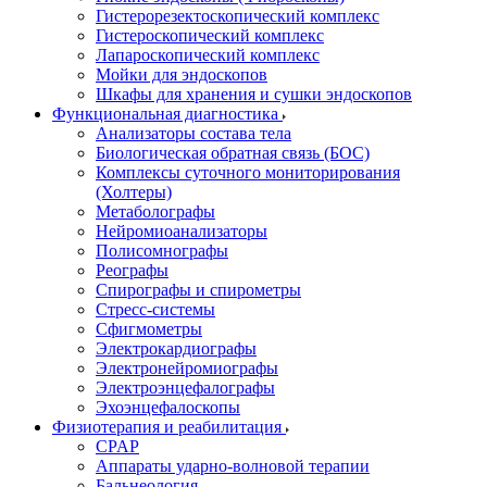
Гистерорезектоскопический комплекс
Гистероскопический комплекс
Лапароскопический комплекс
Мойки для эндоскопов
Шкафы для хранения и сушки эндоскопов
Функциональная диагностика
Анализаторы состава тела
Биологическая обратная связь (БОС)
Комплексы суточного мониторирования
(Холтеры)
Метаболографы
Нейромиоанализаторы
Полисомнографы
Реографы
Спирографы и спирометры
Стресс-системы
Сфигмометры
Электрокардиографы
Электронейромиографы
Электроэнцефалографы
Эхоэнцефалоскопы
Физиотерапия и реабилитация
CPAP
Аппараты ударно-волновой терапии
Бальнеология