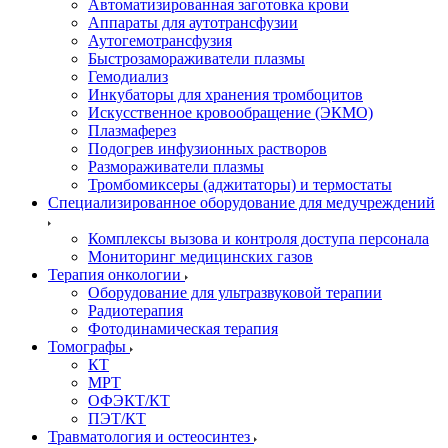
Автоматизированная заготовка крови
Аппараты для аутотрансфузии
Аутогемотрансфузия
Быстрозамораживатели плазмы
Гемодиализ
Инкубаторы для хранения тромбоцитов
Искусственное кровообращение (ЭКМО)
Плазмаферез
Подогрев инфузионных растворов
Размораживатели плазмы
Тромбомиксеры (аджитаторы) и термостаты
Специализированное оборудование для медучреждений
Комплексы вызова и контроля доступа персонала
Мониторинг медицинских газов
Терапия онкологии
Оборудование для ультразвуковой терапии
Радиотерапия
Фотодинамическая терапия
Томографы
КТ
МРТ
ОФЭКТ/КТ
ПЭТ/КТ
Травматология и остеосинтез