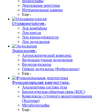
Визиографы
Дентальные рентгены
Интраоральные камеры
Еще
Отоларингология
Лор комбайны
Лор кресла
Лор принадлежности
Лор эндоскопия
Эндоскопия
Артроскопический комплекс
Видеокапсульная эндоскопия
Видеоэндоскопы
Гибкие эндоскопы (Фиброcкопы)
Еще
Функциональная диагностика
Анализаторы состава тела
Биологическая обратная связь (БОС)
Комплексы суточного мониторирования
(Холтеры)
Метаболографы
Еще