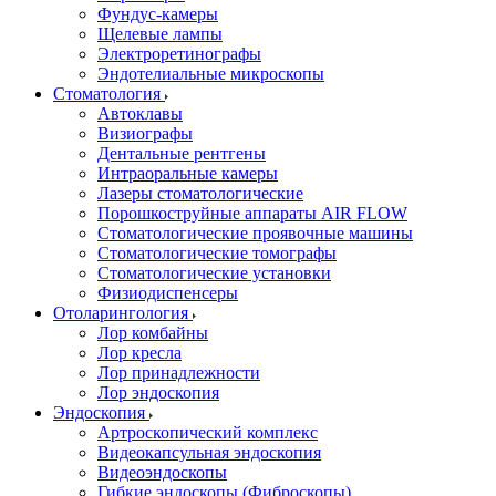
Фундус-камеры
Щелевые лампы
Электроретинографы
Эндотелиальные микроскопы
Стоматология
Автоклавы
Визиографы
Дентальные рентгены
Интраоральные камеры
Лазеры стоматологические
Порошкоструйные аппараты AIR FLOW
Стоматологические проявочные машины
Стоматологические томографы
Стоматологические установки
Физиодиспенсеры
Отоларингология
Лор комбайны
Лор кресла
Лор принадлежности
Лор эндоскопия
Эндоскопия
Артроскопический комплекс
Видеокапсульная эндоскопия
Видеоэндоскопы
Гибкие эндоскопы (Фиброcкопы)