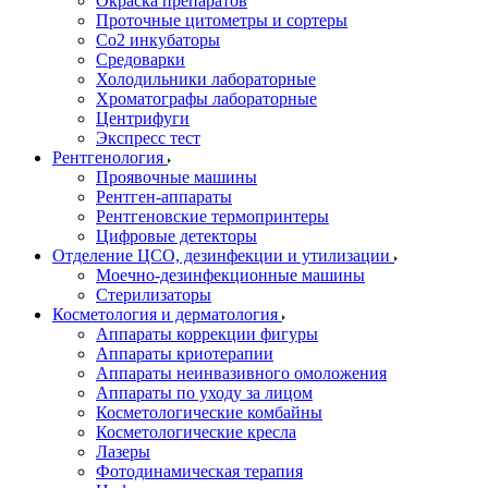
Окраска препаратов
Проточные цитометры и сортеры
Со2 инкубаторы
Средоварки
Холодильники лабораторные
Хроматографы лабораторные
Центрифуги
Экспресс тест
Рентгенология
Проявочные машины
Рентген-аппараты
Рентгеновские термопринтеры
Цифровые детекторы
Отделение ЦСО, дезинфекции и утилизации
Моечно-дезинфекционные машины
Стерилизаторы
Косметология и дерматология
Аппараты коррекции фигуры
Аппараты криотерапии
Аппараты неинвазивного омоложения
Аппараты по уходу за лицом
Косметологические комбайны
Косметологические кресла
Лазеры
Фотодинамическая терапия