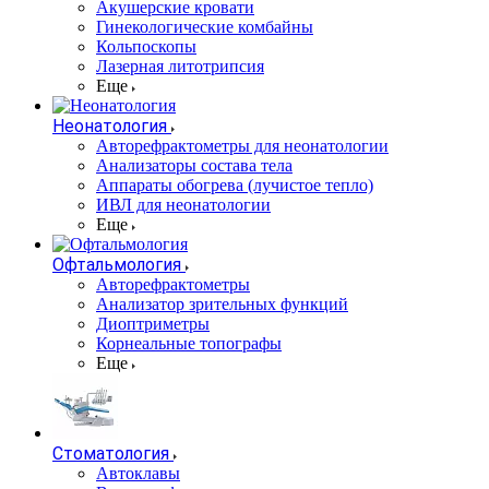
Акушерские кровати
Гинекологические комбайны
Кольпоскопы
Лазерная литотрипсия
Еще
Неонатология
Авторефрактометры для неонатологии
Анализаторы состава тела
Аппараты обогрева (лучистое тепло)
ИВЛ для неонатологии
Еще
Офтальмология
Авторефрактометры
Анализатор зрительных функций
Диоптриметры
Корнеальные топографы
Еще
Стоматология
Автоклавы