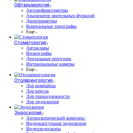
Офтальмология
Авторефрактометры
Анализатор зрительных функций
Диоптриметры
Корнеальные топографы
Еще
Стоматология
Автоклавы
Визиографы
Дентальные рентгены
Интраоральные камеры
Еще
Отоларингология
Лор комбайны
Лор кресла
Лор принадлежности
Лор эндоскопия
Эндоскопия
Артроскопический комплекс
Видеокапсульная эндоскопия
Видеоэндоскопы