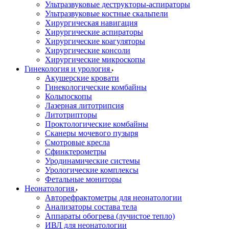
Ультразвуковые деструкторы-аспираторы
Ультразвуковые костные скальпели
Хирургическая навигация
Хирургические аспираторы
Хирургические коагуляторы
Хирургические консоли
Хирургические микроскопы
Гинекология и урология
Акушерские кровати
Гинекологические комбайны
Кольпоскопы
Лазерная литотрипсия
Литотрипторы
Проктологические комбайны
Сканеры мочевого пузыря
Смотровые кресла
Сфинктерометры
Уродинамические системы
Урологические комплексы
Фетальные мониторы
Неонатология
Авторефрактометры для неонатологии
Анализаторы состава тела
Аппараты обогрева (лучистое тепло)
ИВЛ для неонатологии