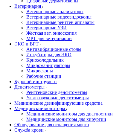
Цифровые дерматоскопы
Ветеринария
Ветеринарные анализаторы
Ветеринарные видеоэндоскопы
Ветеринарные рентген-аппараты
Ветеринарные УЗИ
Жесткая вет. эндоскопия
МРТ для ветеринарии
ЭКО и ВРТ
Антивибрационные столы
Инкубаторы для ЭКО
Криохолодильник
Микроманипуляторы
Микроскопы
Рабочие станции
Буровой инструмент
Денситометры
Рентгеновские денситометры
Ультразвуковые денситометры
Медицинские дезинфицирующие средства
Медицинские мониторы
Медицинские мониторы для диагностики
Медицинские мониторы для хирургии
Оборудование для оснащения морга
Служба крови