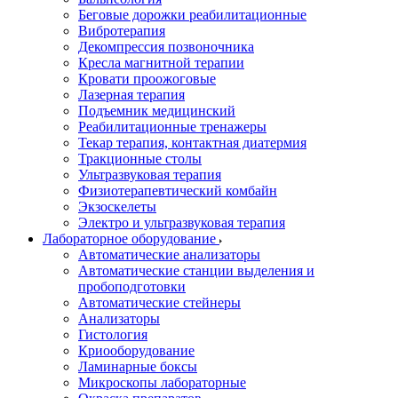
Беговые дорожки реабилитационные
Вибротерапия
Декомпрессия позвоночника
Кресла магнитной терапии
Кровати проожоговые
Лазерная терапия
Подъемник медицинский
Реабилитационные тренажеры
Текар терапия, контактная диатермия
Тракционные столы
Ультразвуковая терапия
Физиотерапевтический комбайн
Экзоскелеты
Электро и ультразвуковая терапия
Лабораторное оборудование
Автоматические анализаторы
Автоматические станции выделения и
пробоподготовки
Автоматические стейнеры
Анализаторы
Гистология
Криооборудование
Ламинарные боксы
Микроскопы лабораторные