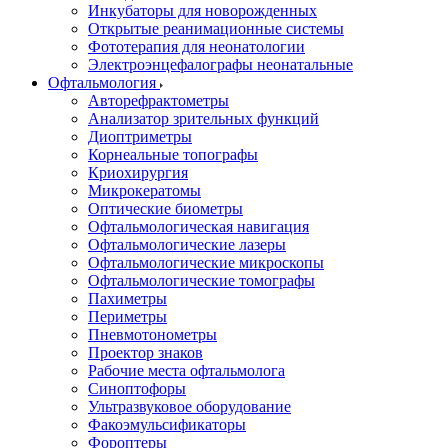
Инкубаторы для новорожденных
Открытые реанимационные системы
Фототерапия для неонатологии
Электроэнцефалографы неонатальные
Офтальмология
Авторефрактометры
Анализатор зрительных функций
Диоптриметры
Корнеальные топографы
Криохирургия
Микрокератомы
Оптические биометры
Офтальмологическая навигация
Офтальмологические лазеры
Офтальмологические микроскопы
Офтальмологические томографы
Пахиметры
Периметры
Пневмотонометры
Проектор знаков
Рабочие места офтальмолога
Синоптофоры
Ультразвуковое оборудование
Факоэмульсификаторы
Фороптеры