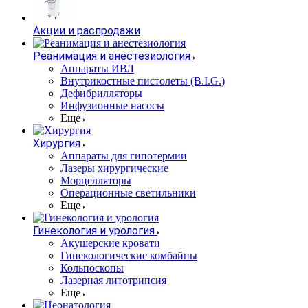
Акции и распродажи
Реанимация и анестезиология
Аппараты ИВЛ
Внутрикостные пистолеты (B.I.G.)
Дефибрилляторы
Инфузионные насосы
Еще
Хирургия
Аппараты для гипотермии
Лазеры хирургические
Морцелляторы
Операционные светильники
Еще
Гинекология и урология
Акушерские кровати
Гинекологические комбайны
Кольпоскопы
Лазерная литотрипсия
Еще