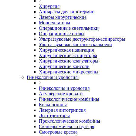
Хирургия
Аппараты для гипотермии
Лазеры хирургические
Морцелляторы
Операционные светильники
Операционные столы
Ультразвуковые деструкторы-аспираторы
Ультразвуковые костные скальпели
Хирургическая навигация
Хирургические аспираторы
Хирургические коагуляторы
Хирургические консоли
Хирургические микроскопы
Гинекология и урология
Гинекология и урология
Акушерские кровати
Гинекологические комбайны
Кольпоскопы
Лазерная литотрипсия
Литотрипторы
Проктологические комбайны
Сканеры мочевого пузыря
Смотровые кресла