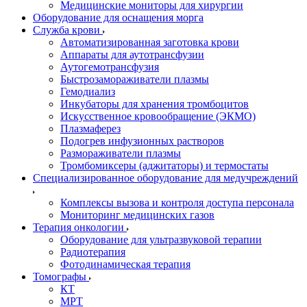
Медицинские мониторы для хирургии
Оборудование для оснащения морга
Служба крови
Автоматизированная заготовка крови
Аппараты для аутотрансфузии
Аутогемотрансфузия
Быстрозамораживатели плазмы
Гемодиализ
Инкубаторы для хранения тромбоцитов
Искусственное кровообращение (ЭКМО)
Плазмаферез
Подогрев инфузионных растворов
Размораживатели плазмы
Тромбомиксеры (аджитаторы) и термостаты
Специализированное оборудование для медучреждений
Комплексы вызова и контроля доступа персонала
Мониторинг медицинских газов
Терапия онкологии
Оборудование для ультразвуковой терапии
Радиотерапия
Фотодинамическая терапия
Томографы
КТ
МРТ