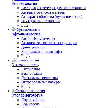
Неонатология
Авторефрактометры для неонатологии
Анализаторы состава тела
Аппараты обогрева (лучистое тепло)
ИВЛ для неонатологии
Еще
Офтальмология
Авторефрактометры
Анализатор зрительных функций
Диоптриметры
Корнеальные топографы
Еще
Стоматология
Автоклавы
Визиографы
Дентальные рентгены
Интраоральные камеры
Еще
Отоларингология
Лор комбайны
Лор кресла