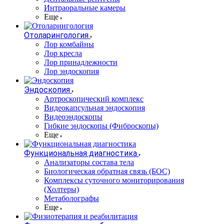
Интраоральные камеры
Еще
Отоларингология
Лор комбайны
Лор кресла
Лор принадлежности
Лор эндоскопия
Эндоскопия
Артроскопический комплекс
Видеокапсульная эндоскопия
Видеоэндоскопы
Гибкие эндоскопы (Фиброcкопы)
Еще
Функциональная диагностика
Анализаторы состава тела
Биологическая обратная связь (БОС)
Комплексы суточного мониторирования
(Холтеры)
Метаболографы
Еще