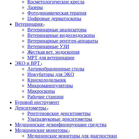
Косметологические кресла
Лазеры
Фотодинамическая терапия
Цифровые дерматоскопы
Ветеринария
Ветеринарные анализаторы
Ветеринарные видеоэндоскопы
Ветеринарные рентген-аппараты
Ветеринарные УЗИ
Жесткая вет. эндоскопия
МРТ для ветеринарии
ЭКО и ВРТ
Антивибрационные столы
Инкубаторы для ЭКО
Криохолодильник
Микроманипуляторы
Микроскопы
Рабочие станции
Буровой инструмент
Денситометры
Рентгеновские денситометры
Ультразвуковые денситометры
Медицинские дезинфицирующие средства
Медицинские мониторы
Медицинские мониторы для диагностики