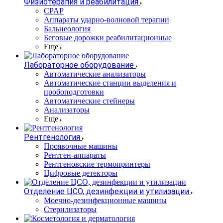
Физиотерапия и реабилитация
CPAP
Аппараты ударно-волновой терапии
Бальнеология
Беговые дорожки реабилитационные
Еще
Лабораторное оборудование
Автоматические анализаторы
Автоматические станции выделения и
пробоподготовки
Автоматические стейнеры
Анализаторы
Еще
Рентгенология
Проявочные машины
Рентген-аппараты
Рентгеновские термопринтеры
Цифровые детекторы
Отделение ЦСО, дезинфекции и утилизации
Моечно-дезинфекционные машины
Стерилизаторы