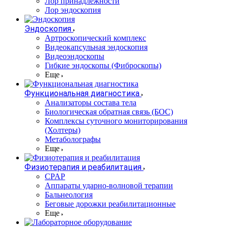
Лор принадлежности
Лор эндоскопия
Эндоскопия
Артроскопический комплекс
Видеокапсульная эндоскопия
Видеоэндоскопы
Гибкие эндоскопы (Фиброcкопы)
Еще
Функциональная диагностика
Анализаторы состава тела
Биологическая обратная связь (БОС)
Комплексы суточного мониторирования
(Холтеры)
Метаболографы
Еще
Физиотерапия и реабилитация
CPAP
Аппараты ударно-волновой терапии
Бальнеология
Беговые дорожки реабилитационные
Еще