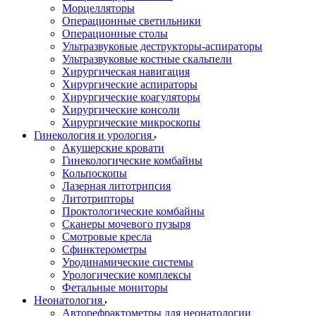
Морцелляторы
Операционные светильники
Операционные столы
Ультразвуковые деструкторы-аспираторы
Ультразвуковые костные скальпели
Хирургическая навигация
Хирургические аспираторы
Хирургические коагуляторы
Хирургические консоли
Хирургические микроскопы
Гинекология и урология
Акушерские кровати
Гинекологические комбайны
Кольпоскопы
Лазерная литотрипсия
Литотрипторы
Проктологические комбайны
Сканеры мочевого пузыря
Смотровые кресла
Сфинктерометры
Уродинамические системы
Урологические комплексы
Фетальные мониторы
Неонатология
Авторефрактометры для неонатологии