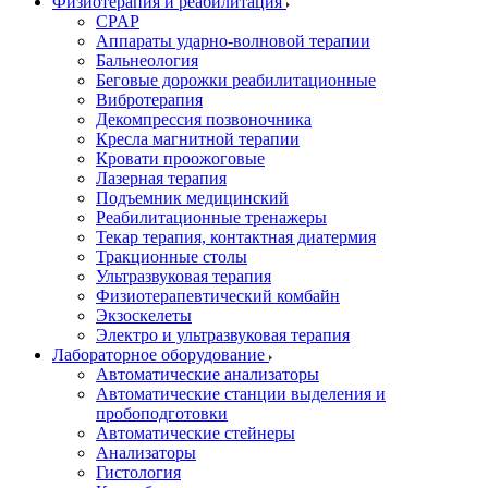
Физиотерапия и реабилитация
CPAP
Аппараты ударно-волновой терапии
Бальнеология
Беговые дорожки реабилитационные
Вибротерапия
Декомпрессия позвоночника
Кресла магнитной терапии
Кровати проожоговые
Лазерная терапия
Подъемник медицинский
Реабилитационные тренажеры
Текар терапия, контактная диатермия
Тракционные столы
Ультразвуковая терапия
Физиотерапевтический комбайн
Экзоскелеты
Электро и ультразвуковая терапия
Лабораторное оборудование
Автоматические анализаторы
Автоматические станции выделения и
пробоподготовки
Автоматические стейнеры
Анализаторы
Гистология