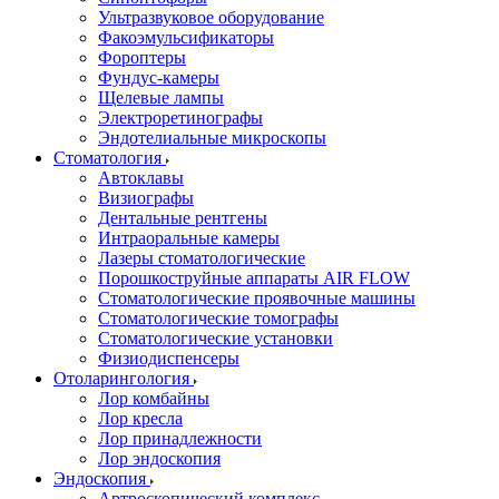
Ультразвуковое оборудование
Факоэмульсификаторы
Фороптеры
Фундус-камеры
Щелевые лампы
Электроретинографы
Эндотелиальные микроскопы
Стоматология
Автоклавы
Визиографы
Дентальные рентгены
Интраоральные камеры
Лазеры стоматологические
Порошкоструйные аппараты AIR FLOW
Стоматологические проявочные машины
Стоматологические томографы
Стоматологические установки
Физиодиспенсеры
Отоларингология
Лор комбайны
Лор кресла
Лор принадлежности
Лор эндоскопия
Эндоскопия
Артроскопический комплекс