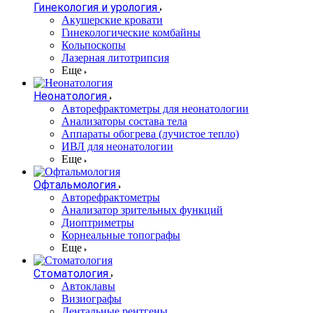
Гинекология и урология
Акушерские кровати
Гинекологические комбайны
Кольпоскопы
Лазерная литотрипсия
Еще
Неонатология
Авторефрактометры для неонатологии
Анализаторы состава тела
Аппараты обогрева (лучистое тепло)
ИВЛ для неонатологии
Еще
Офтальмология
Авторефрактометры
Анализатор зрительных функций
Диоптриметры
Корнеальные топографы
Еще
Стоматология
Автоклавы
Визиографы
Дентальные рентгены