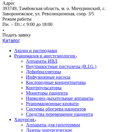
Адрес
393749, Тамбовская область, м. о. Мичуринский, с.
Заворонежское, ул. Революционная, соор. 3/5
Режим работы
Пн. – Пт.: с 9:00 до 18:00
Подать заявку
Каталог
Акции и распродажи
Реанимация и анестезиология
Аппараты ИВЛ
Внутрикостные пистолеты (B.I.G.)
Дефибрилляторы
Инфузионные насосы
Кислородные концентраторы
Контрпульсаторы
Мониторы пациента
Наркозно-дыхательные аппараты
Реанимационные кровати
Системы обогрева пациентов
Средства перемещение пациента
Хирургия
Аппараты для гипотермии
Лазеры хирургические