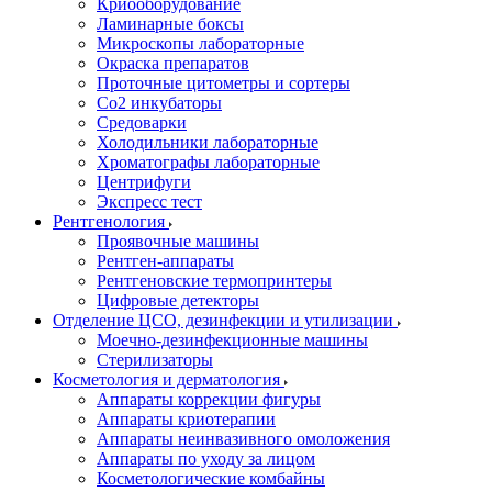
Криооборудование
Ламинарные боксы
Микроскопы лабораторные
Окраска препаратов
Проточные цитометры и сортеры
Со2 инкубаторы
Средоварки
Холодильники лабораторные
Хроматографы лабораторные
Центрифуги
Экспресс тест
Рентгенология
Проявочные машины
Рентген-аппараты
Рентгеновские термопринтеры
Цифровые детекторы
Отделение ЦСО, дезинфекции и утилизации
Моечно-дезинфекционные машины
Стерилизаторы
Косметология и дерматология
Аппараты коррекции фигуры
Аппараты криотерапии
Аппараты неинвазивного омоложения
Аппараты по уходу за лицом
Косметологические комбайны