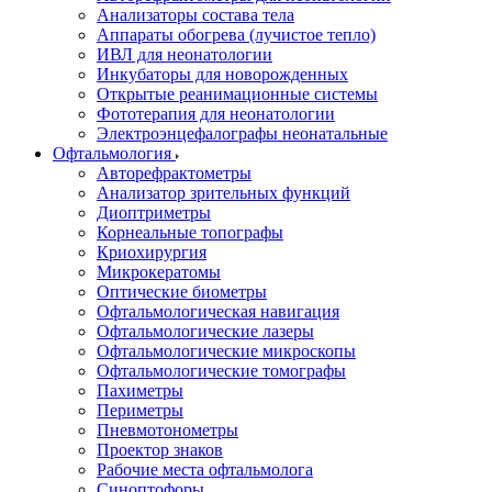
Анализаторы состава тела
Аппараты обогрева (лучистое тепло)
ИВЛ для неонатологии
Инкубаторы для новорожденных
Открытые реанимационные системы
Фототерапия для неонатологии
Электроэнцефалографы неонатальные
Офтальмология
Авторефрактометры
Анализатор зрительных функций
Диоптриметры
Корнеальные топографы
Криохирургия
Микрокератомы
Оптические биометры
Офтальмологическая навигация
Офтальмологические лазеры
Офтальмологические микроскопы
Офтальмологические томографы
Пахиметры
Периметры
Пневмотонометры
Проектор знаков
Рабочие места офтальмолога
Синоптофоры