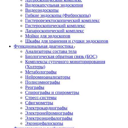
Видеокапсульная эндоскопия
Видеоэндоскопы
Гибкие эндоскопы (Фиброcкопы)
Гистерорезектоскопический комплекс
Гистероскопический комплекс
Лапароскопический комплекс
Мойки для эндоскопов
Шкафы для хранения и сушки эндоскопов
Функциональная диагностика
Анализаторы состава тела
Биологическая обратная связь (БОС)
Комплексы суточного мониторирования
(Холтеры)
Метаболографы
Нейромиоанализаторы
Полисомнографы
Реографы
Спирографы и спирометры
Стресс-системы
Сфигмометры
Электрокардиографы
Электронейромиографы
Электроэнцефалографы
Эхоэнцефалоскопы