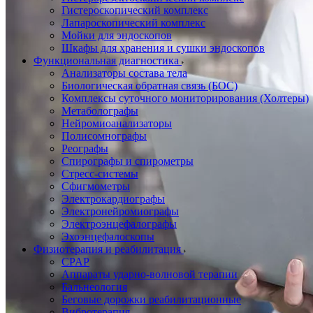
Гистероскопический комплекс
Лапароскопический комплекс
Мойки для эндоскопов
Шкафы для хранения и сушки эндоскопов
Функциональная диагностика
Анализаторы состава тела
Биологическая обратная связь (БОС)
Комплексы суточного мониторирования (Холтеры)
Метаболографы
Нейромиоанализаторы
Полисомнографы
Реографы
Спирографы и спирометры
Стресс-системы
Сфигмометры
Электрокардиографы
Электронейромиографы
Электроэнцефалографы
Эхоэнцефалоскопы
Физиотерапия и реабилитация
CPAP
Аппараты ударно-волновой терапии
Бальнеология
Беговые дорожки реабилитационные
Вибротерапия