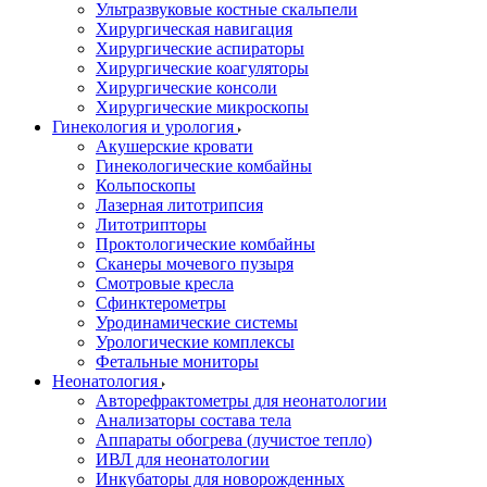
Ультразвуковые костные скальпели
Хирургическая навигация
Хирургические аспираторы
Хирургические коагуляторы
Хирургические консоли
Хирургические микроскопы
Гинекология и урология
Акушерские кровати
Гинекологические комбайны
Кольпоскопы
Лазерная литотрипсия
Литотрипторы
Проктологические комбайны
Сканеры мочевого пузыря
Смотровые кресла
Сфинктерометры
Уродинамические системы
Урологические комплексы
Фетальные мониторы
Неонатология
Авторефрактометры для неонатологии
Анализаторы состава тела
Аппараты обогрева (лучистое тепло)
ИВЛ для неонатологии
Инкубаторы для новорожденных