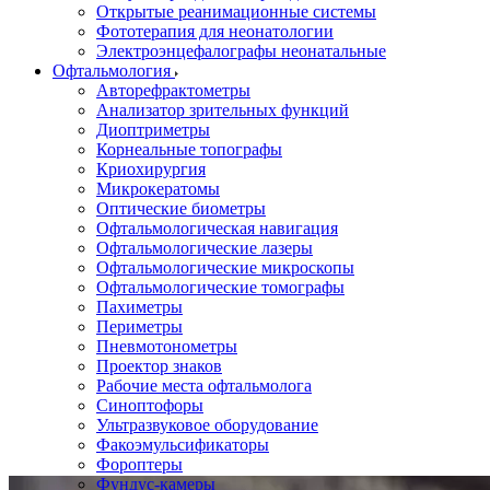
Открытые реанимационные системы
Фототерапия для неонатологии
Электроэнцефалографы неонатальные
Офтальмология
Авторефрактометры
Анализатор зрительных функций
Диоптриметры
Корнеальные топографы
Криохирургия
Микрокератомы
Оптические биометры
Офтальмологическая навигация
Офтальмологические лазеры
Офтальмологические микроскопы
Офтальмологические томографы
Пахиметры
Периметры
Пневмотонометры
Проектор знаков
Рабочие места офтальмолога
Синоптофоры
Ультразвуковое оборудование
Факоэмульсификаторы
Фороптеры
Фундус-камеры