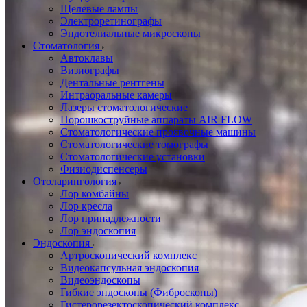
Щелевые лампы
Электроретинографы
Эндотелиальные микроскопы
Стоматология
Автоклавы
Визиографы
Дентальные рентгены
Интраоральные камеры
Лазеры стоматологические
Порошкоструйные аппараты AIR FLOW
Стоматологические проявочные машины
Стоматологические томографы
Стоматологические установки
Физиодиспенсеры
Отоларингология
Лор комбайны
Лор кресла
Лор принадлежности
Лор эндоскопия
Эндоскопия
Артроскопический комплекс
Видеокапсульная эндоскопия
Видеоэндоскопы
Гибкие эндоскопы (Фиброcкопы)
Гистерорезектоскопический комплекс