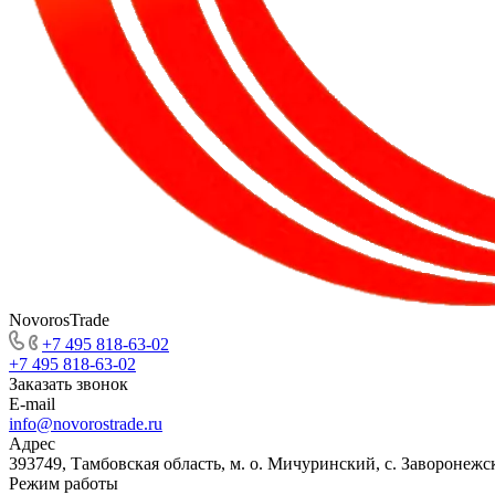
NovorosTrade
+7 495 818-63-02
+7 495 818-63-02
Заказать звонок
E-mail
info@novorostrade.ru
Адрес
393749, Тамбовская область, м. о. Мичуринский, с. Заворонежск
Режим работы