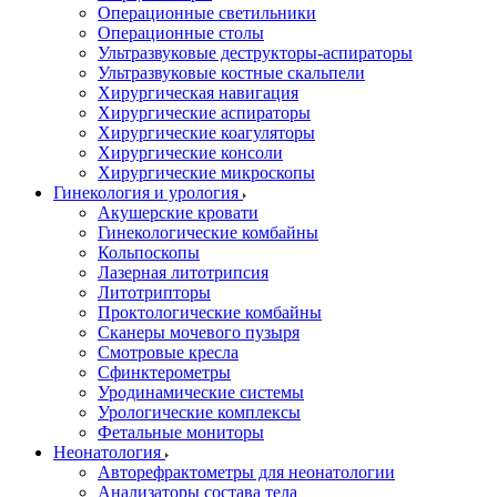
Операционные светильники
Операционные столы
Ультразвуковые деструкторы-аспираторы
Ультразвуковые костные скальпели
Хирургическая навигация
Хирургические аспираторы
Хирургические коагуляторы
Хирургические консоли
Хирургические микроскопы
Гинекология и урология
Акушерские кровати
Гинекологические комбайны
Кольпоскопы
Лазерная литотрипсия
Литотрипторы
Проктологические комбайны
Сканеры мочевого пузыря
Смотровые кресла
Сфинктерометры
Уродинамические системы
Урологические комплексы
Фетальные мониторы
Неонатология
Авторефрактометры для неонатологии
Анализаторы состава тела