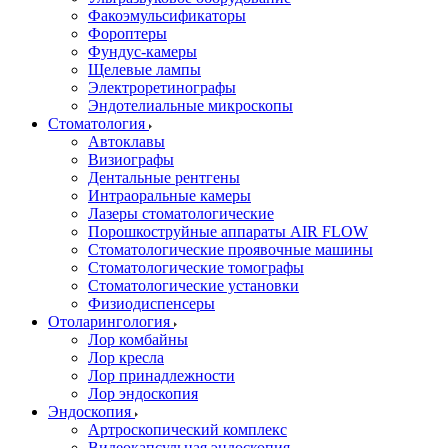
Факоэмульсификаторы
Фороптеры
Фундус-камеры
Щелевые лампы
Электроретинографы
Эндотелиальные микроскопы
Стоматология
Автоклавы
Визиографы
Дентальные рентгены
Интраоральные камеры
Лазеры стоматологические
Порошкоструйные аппараты AIR FLOW
Стоматологические проявочные машины
Стоматологические томографы
Стоматологические установки
Физиодиспенсеры
Отоларингология
Лор комбайны
Лор кресла
Лор принадлежности
Лор эндоскопия
Эндоскопия
Артроскопический комплекс
Видеокапсульная эндоскопия