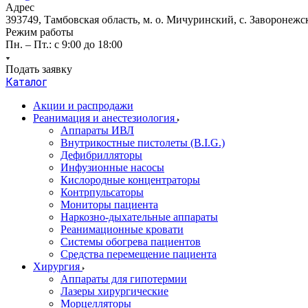
Адрес
393749, Тамбовская область, м. о. Мичуринский, с. Заворонежск
Режим работы
Пн. – Пт.: с 9:00 до 18:00
Подать заявку
Каталог
Акции и распродажи
Реанимация и анестезиология
Аппараты ИВЛ
Внутрикостные пистолеты (B.I.G.)
Дефибрилляторы
Инфузионные насосы
Кислородные концентраторы
Контрпульсаторы
Мониторы пациента
Наркозно-дыхательные аппараты
Реанимационные кровати
Системы обогрева пациентов
Средства перемещение пациента
Хирургия
Аппараты для гипотермии
Лазеры хирургические
Морцелляторы