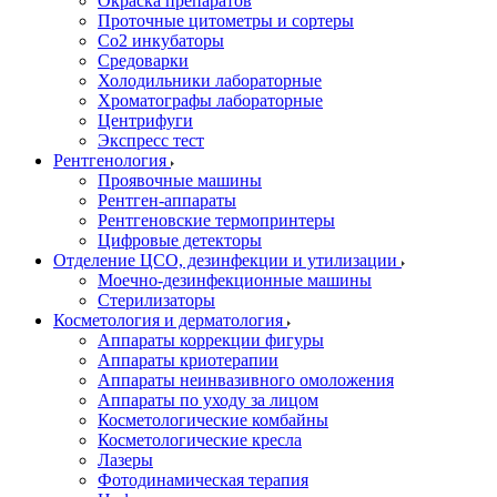
Окраска препаратов
Проточные цитометры и сортеры
Со2 инкубаторы
Средоварки
Холодильники лабораторные
Хроматографы лабораторные
Центрифуги
Экспресс тест
Рентгенология
Проявочные машины
Рентген-аппараты
Рентгеновские термопринтеры
Цифровые детекторы
Отделение ЦСО, дезинфекции и утилизации
Моечно-дезинфекционные машины
Стерилизаторы
Косметология и дерматология
Аппараты коррекции фигуры
Аппараты криотерапии
Аппараты неинвазивного омоложения
Аппараты по уходу за лицом
Косметологические комбайны
Косметологические кресла
Лазеры
Фотодинамическая терапия