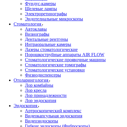
Фундус-камеры
Щелевые лампы
Электроретинографы
Эндотелиальные микроскопы
Стоматология
Автоклавы
Визиографы
Дентальные рентгены
Интраоральные камеры
Лазеры стоматологические
Порошкоструйные аппараты AIR FLOW
Стоматологические проявочные машины
Стоматологические томографы
Стоматологические установки
Физиодиспенсеры
Отоларингология
Лор комбайны
Лор кресла
Лор принадлежности
Лор эндоскопия
Эндоскопия
Артроскопический комплекс
Видеокапсульная эндоскопия
Видеоэндоскопы
Гибкие эндоскопы (Фиброcкопы)