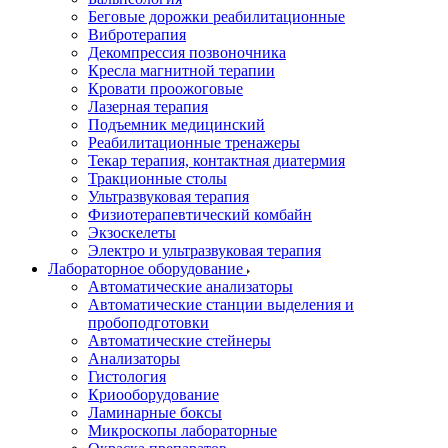
Беговые дорожки реабилитационные
Вибротерапия
Декомпрессия позвоночника
Кресла магнитной терапии
Кровати проожоговые
Лазерная терапия
Подъемник медицинский
Реабилитационные тренажеры
Текар терапия, контактная диатермия
Тракционные столы
Ультразвуковая терапия
Физиотерапевтический комбайн
Экзоскелеты
Электро и ультразвуковая терапия
Лабораторное оборудование
Автоматические анализаторы
Автоматические станции выделения и
пробоподготовки
Автоматические стейнеры
Анализаторы
Гистология
Криооборудование
Ламинарные боксы
Микроскопы лабораторные