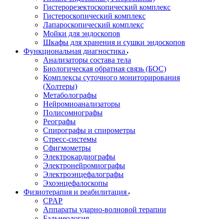
Гистерорезектоскопический комплекс
Гистероскопический комплекс
Лапароскопический комплекс
Мойки для эндоскопов
Шкафы для хранения и сушки эндоскопов
Функциональная диагностика
Анализаторы состава тела
Биологическая обратная связь (БОС)
Комплексы суточного мониторирования
(Холтеры)
Метаболографы
Нейромиоанализаторы
Полисомнографы
Реографы
Спирографы и спирометры
Стресс-системы
Сфигмометры
Электрокардиографы
Электронейромиографы
Электроэнцефалографы
Эхоэнцефалоскопы
Физиотерапия и реабилитация
CPAP
Аппараты ударно-волновой терапии
Бальнеология