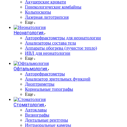
Акушерские кровати
Гинекологические комбайны
Кольпоскопы
Лазерная литотрипсия
Еще
Неонатология
Авторефрактометры для неонатологии
Анализаторы состава тела
Аппараты обогрева (лучистое тепло)
ИВЛ для неонатологии
Еще
Офтальмология
Авторефрактометры
Анализатор зрительных функций
Диоптриметры
Корнеальные топографы
Еще
Стоматология
Автоклавы
Визиографы
Дентальные рентгены
Интраоральные камеры