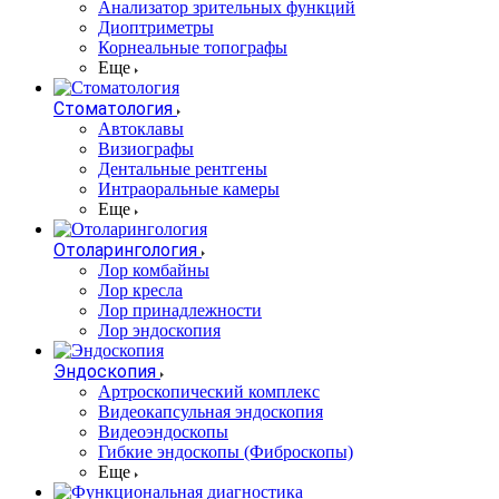
Анализатор зрительных функций
Диоптриметры
Корнеальные топографы
Еще
Стоматология
Автоклавы
Визиографы
Дентальные рентгены
Интраоральные камеры
Еще
Отоларингология
Лор комбайны
Лор кресла
Лор принадлежности
Лор эндоскопия
Эндоскопия
Артроскопический комплекс
Видеокапсульная эндоскопия
Видеоэндоскопы
Гибкие эндоскопы (Фиброcкопы)
Еще