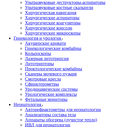
Ультразвуковые деструкторы-аспираторы
Ультразвуковые костные скальпели
Хирургическая навигация
Хирургические аспираторы
Хирургические коагуляторы
Хирургические консоли
Хирургические микроскопы
Гинекология и урология
Акушерские кровати
Гинекологические комбайны
Кольпоскопы
Лазерная литотрипсия
Литотрипторы
Проктологические комбайны
Сканеры мочевого пузыря
Смотровые кресла
Сфинктерометры
Уродинамические системы
Урологические комплексы
Фетальные мониторы
Неонатология
Авторефрактометры для неонатологии
Анализаторы состава тела
Аппараты обогрева (лучистое тепло)
ИВЛ для неонатологии