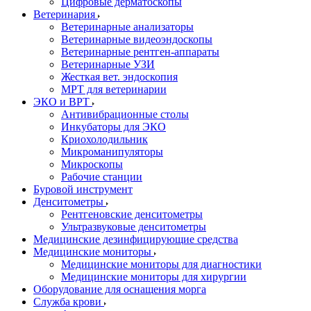
Цифровые дерматоскопы
Ветеринария
Ветеринарные анализаторы
Ветеринарные видеоэндоскопы
Ветеринарные рентген-аппараты
Ветеринарные УЗИ
Жесткая вет. эндоскопия
МРТ для ветеринарии
ЭКО и ВРТ
Антивибрационные столы
Инкубаторы для ЭКО
Криохолодильник
Микроманипуляторы
Микроскопы
Рабочие станции
Буровой инструмент
Денситометры
Рентгеновские денситометры
Ультразвуковые денситометры
Медицинские дезинфицирующие средства
Медицинские мониторы
Медицинские мониторы для диагностики
Медицинские мониторы для хирургии
Оборудование для оснащения морга
Служба крови