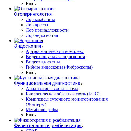
Еще
Отоларингология
Лор комбайны
Лор кресла
Лор принадлежности
Лор эндоскопия
Эндоскопия
Артроскопический комплекс
Видеокапсульная эндоскопия
Видеоэндоскопы
Гибкие эндоскопы (Фиброcкопы)
Еще
Функциональная диагностика
Анализаторы состава тела
Биологическая обратная связь (БОС)
Комплексы суточного мониторирования
(Холтеры)
Метаболографы
Еще
Физиотерапия и реабилитация
CPAP