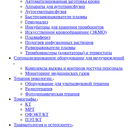
Автоматизированная заготовка крови
Аппараты для аутотрансфузии
Аутогемотрансфузия
Быстрозамораживатели плазмы
Гемодиализ
Инкубаторы для хранения тромбоцитов
Искусственное кровообращение (ЭКМО)
Плазмаферез
Подогрев инфузионных растворов
Размораживатели плазмы
Тромбомиксеры (аджитаторы) и термостаты
Специализированное оборудование для медучреждений
Комплексы вызова и контроля доступа персонала
Мониторинг медицинских газов
Терапия онкологии
Оборудование для ультразвуковой терапии
Радиотерапия
Фотодинамическая терапия
Томографы
КТ
МРТ
ОФЭКТ/КТ
ПЭТ/КТ
Травматология и остеосинтез