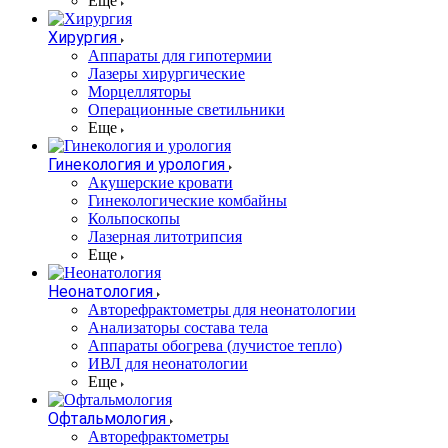
Еще
Хирургия
Аппараты для гипотермии
Лазеры хирургические
Морцелляторы
Операционные светильники
Еще
Гинекология и урология
Акушерские кровати
Гинекологические комбайны
Кольпоскопы
Лазерная литотрипсия
Еще
Неонатология
Авторефрактометры для неонатологии
Анализаторы состава тела
Аппараты обогрева (лучистое тепло)
ИВЛ для неонатологии
Еще
Офтальмология
Авторефрактометры