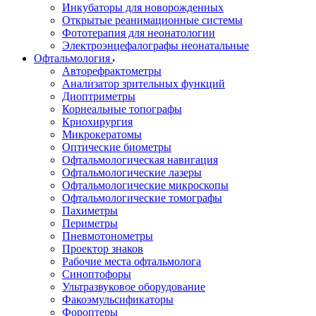
Инкубаторы для новорожденных
Открытые реанимационные системы
Фототерапия для неонатологии
Электроэнцефалографы неонатальные
Офтальмология
Авторефрактометры
Анализатор зрительных функций
Диоптриметры
Корнеальные топографы
Криохирургия
Микрокератомы
Оптические биометры
Офтальмологическая навигация
Офтальмологические лазеры
Офтальмологические микроскопы
Офтальмологические томографы
Пахиметры
Периметры
Пневмотонометры
Проектор знаков
Рабочие места офтальмолога
Синоптофоры
Ультразвуковое оборудование
Факоэмульсификаторы
Фороптеры