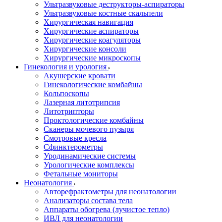
Ультразвуковые деструкторы-аспираторы
Ультразвуковые костные скальпели
Хирургическая навигация
Хирургические аспираторы
Хирургические коагуляторы
Хирургические консоли
Хирургические микроскопы
Гинекология и урология
Акушерские кровати
Гинекологические комбайны
Кольпоскопы
Лазерная литотрипсия
Литотрипторы
Проктологические комбайны
Сканеры мочевого пузыря
Смотровые кресла
Сфинктерометры
Уродинамические системы
Урологические комплексы
Фетальные мониторы
Неонатология
Авторефрактометры для неонатологии
Анализаторы состава тела
Аппараты обогрева (лучистое тепло)
ИВЛ для неонатологии