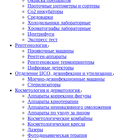
Окраска препаратов
Проточные цитометры и сортеры
Со2 инкубаторы
Средоварки
Холодильники лабораторные
Хроматографы лабораторные
Центрифуги
Экспресс тест
Рентгенология
Проявочные машины
Рентген-аппараты
Рентгеновские термопринтеры
Цифровые детекторы
Отделение ЦСО, дезинфекции и утилизации
Моечно-дезинфекционные машины
Стерилизаторы
Косметология и дерматология
Аппараты коррекции фигуры
Аппараты криотерапии
Аппараты неинвазивного омоложения
Аппараты по уходу за лицом
Косметологические комбайны
Косметологические кресла
Лазеры
Фотодинамическая терапия