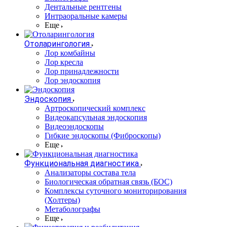
Дентальные рентгены
Интраоральные камеры
Еще
Отоларингология
Лор комбайны
Лор кресла
Лор принадлежности
Лор эндоскопия
Эндоскопия
Артроскопический комплекс
Видеокапсульная эндоскопия
Видеоэндоскопы
Гибкие эндоскопы (Фиброcкопы)
Еще
Функциональная диагностика
Анализаторы состава тела
Биологическая обратная связь (БОС)
Комплексы суточного мониторирования
(Холтеры)
Метаболографы
Еще