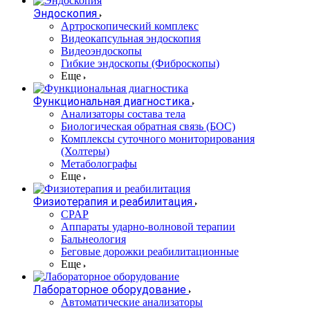
Эндоскопия
Артроскопический комплекс
Видеокапсульная эндоскопия
Видеоэндоскопы
Гибкие эндоскопы (Фиброcкопы)
Еще
Функциональная диагностика
Анализаторы состава тела
Биологическая обратная связь (БОС)
Комплексы суточного мониторирования
(Холтеры)
Метаболографы
Еще
Физиотерапия и реабилитация
CPAP
Аппараты ударно-волновой терапии
Бальнеология
Беговые дорожки реабилитационные
Еще
Лабораторное оборудование
Автоматические анализаторы