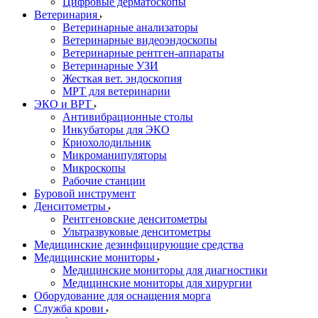
Цифровые дерматоскопы
Ветеринария
Ветеринарные анализаторы
Ветеринарные видеоэндоскопы
Ветеринарные рентген-аппараты
Ветеринарные УЗИ
Жесткая вет. эндоскопия
МРТ для ветеринарии
ЭКО и ВРТ
Антивибрационные столы
Инкубаторы для ЭКО
Криохолодильник
Микроманипуляторы
Микроскопы
Рабочие станции
Буровой инструмент
Денситометры
Рентгеновские денситометры
Ультразвуковые денситометры
Медицинские дезинфицирующие средства
Медицинские мониторы
Медицинские мониторы для диагностики
Медицинские мониторы для хирургии
Оборудование для оснащения морга
Служба крови