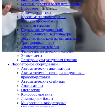
Беговые дорожки реабилитационные
Вибротерапия
Декомпрессия позвоночника
Кресла магнитной терапии
Кровати проожоговые
Лазерная терапия
Подъемник медицинский
Реабилитационные тренажеры
Текар терапия, контактная диатермия
Тракционные столы
Ультразвуковая терапия
Физиотерапевтический комбайн
Экзоскелеты
Электро и ультразвуковая терапия
Лабораторное оборудование
Автоматические анализаторы
Автоматические станции выделения и
пробоподготовки
Автоматические стейнеры
Анализаторы
Гистология
Криооборудование
Ламинарные боксы
Микроскопы лабораторные