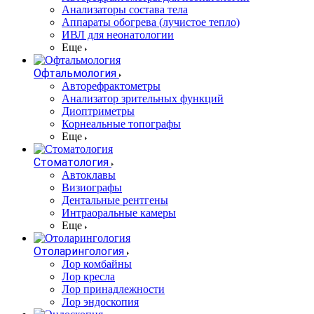
Анализаторы состава тела
Аппараты обогрева (лучистое тепло)
ИВЛ для неонатологии
Еще
Офтальмология
Авторефрактометры
Анализатор зрительных функций
Диоптриметры
Корнеальные топографы
Еще
Стоматология
Автоклавы
Визиографы
Дентальные рентгены
Интраоральные камеры
Еще
Отоларингология
Лор комбайны
Лор кресла
Лор принадлежности
Лор эндоскопия