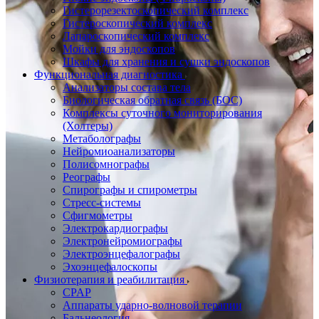
Гистерорезектоскопический комплекс
Гистероскопический комплекс
Лапароскопический комплекс
Мойки для эндоскопов
Шкафы для хранения и сушки эндоскопов
Функциональная диагностика
Анализаторы состава тела
Биологическая обратная связь (БОС)
Комплексы суточного мониторирования
(Холтеры)
Метаболографы
Нейромиоанализаторы
Полисомнографы
Реографы
Спирографы и спирометры
Стресс-системы
Сфигмометры
Электрокардиографы
Электронейромиографы
Электроэнцефалографы
Эхоэнцефалоскопы
Физиотерапия и реабилитация
CPAP
Аппараты ударно-волновой терапии
Бальнеология