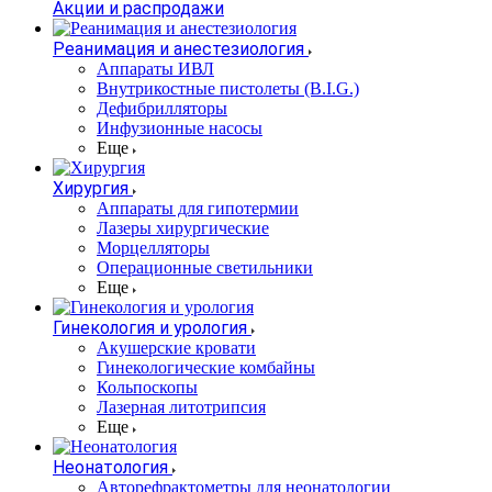
Акции и распродажи
Реанимация и анестезиология
Аппараты ИВЛ
Внутрикостные пистолеты (B.I.G.)
Дефибрилляторы
Инфузионные насосы
Еще
Хирургия
Аппараты для гипотермии
Лазеры хирургические
Морцелляторы
Операционные светильники
Еще
Гинекология и урология
Акушерские кровати
Гинекологические комбайны
Кольпоскопы
Лазерная литотрипсия
Еще
Неонатология
Авторефрактометры для неонатологии