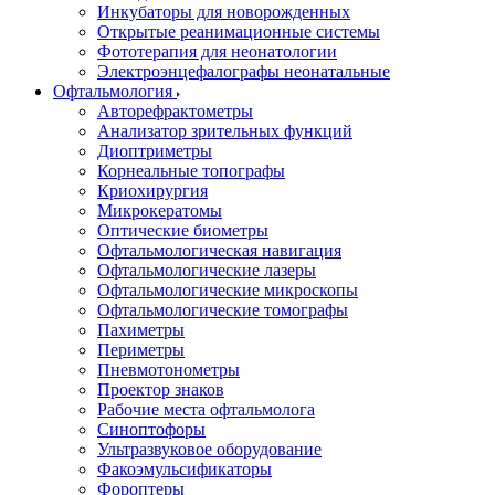
Инкубаторы для новорожденных
Открытые реанимационные системы
Фототерапия для неонатологии
Электроэнцефалографы неонатальные
Офтальмология
Авторефрактометры
Анализатор зрительных функций
Диоптриметры
Корнеальные топографы
Криохирургия
Микрокератомы
Оптические биометры
Офтальмологическая навигация
Офтальмологические лазеры
Офтальмологические микроскопы
Офтальмологические томографы
Пахиметры
Периметры
Пневмотонометры
Проектор знаков
Рабочие места офтальмолога
Синоптофоры
Ультразвуковое оборудование
Факоэмульсификаторы
Фороптеры