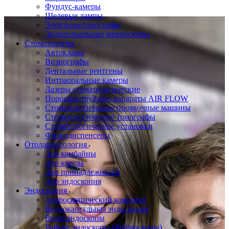
Фундус-камеры
Щелевые лампы
Электроретинографы
Эндотелиальные микроскопы
Стоматология
Автоклавы
Визиографы
Дентальные рентгены
Интраоральные камеры
Лазеры стоматологические
Порошкоструйные аппараты AIR FLOW
Стоматологические проявочные машины
Стоматологические томографы
Стоматологические установки
Физиодиспенсеры
Отоларингология
Лор комбайны
Лор кресла
Лор принадлежности
Лор эндоскопия
Эндоскопия
Артроскопический комплекс
Видеокапсульная эндоскопия
Видеоэндоскопы
Гибкие эндоскопы (Фиброcкопы)