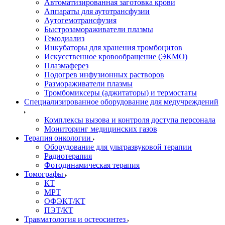
Автоматизированная заготовка крови
Аппараты для аутотрансфузии
Аутогемотрансфузия
Быстрозамораживатели плазмы
Гемодиализ
Инкубаторы для хранения тромбоцитов
Искусственное кровообращение (ЭКМО)
Плазмаферез
Подогрев инфузионных растворов
Размораживатели плазмы
Тромбомиксеры (аджитаторы) и термостаты
Специализированное оборудование для медучреждений
Комплексы вызова и контроля доступа персонала
Мониторинг медицинских газов
Терапия онкологии
Оборудование для ультразвуковой терапии
Радиотерапия
Фотодинамическая терапия
Томографы
КТ
МРТ
ОФЭКТ/КТ
ПЭТ/КТ
Травматология и остеосинтез