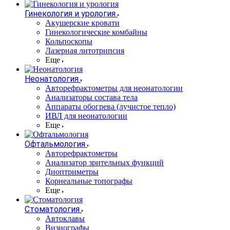
Гинекология и урология
Акушерские кровати
Гинекологические комбайны
Кольпоскопы
Лазерная литотрипсия
Еще
Неонатология
Авторефрактометры для неонатологии
Анализаторы состава тела
Аппараты обогрева (лучистое тепло)
ИВЛ для неонатологии
Еще
Офтальмология
Авторефрактометры
Анализатор зрительных функций
Диоптриметры
Корнеальные топографы
Еще
Стоматология
Автоклавы
Визиографы