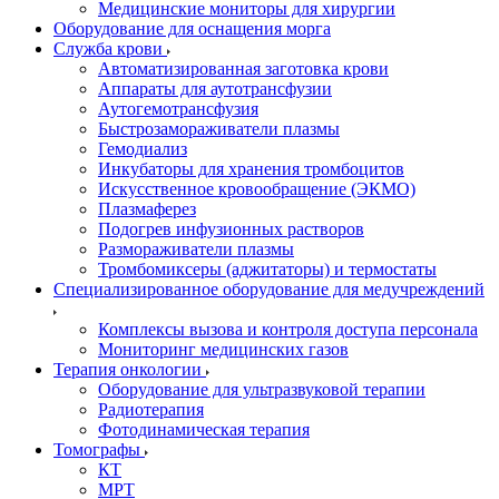
Медицинские мониторы для хирургии
Оборудование для оснащения морга
Служба крови
Автоматизированная заготовка крови
Аппараты для аутотрансфузии
Аутогемотрансфузия
Быстрозамораживатели плазмы
Гемодиализ
Инкубаторы для хранения тромбоцитов
Искусственное кровообращение (ЭКМО)
Плазмаферез
Подогрев инфузионных растворов
Размораживатели плазмы
Тромбомиксеры (аджитаторы) и термостаты
Специализированное оборудование для медучреждений
Комплексы вызова и контроля доступа персонала
Мониторинг медицинских газов
Терапия онкологии
Оборудование для ультразвуковой терапии
Радиотерапия
Фотодинамическая терапия
Томографы
КТ
МРТ