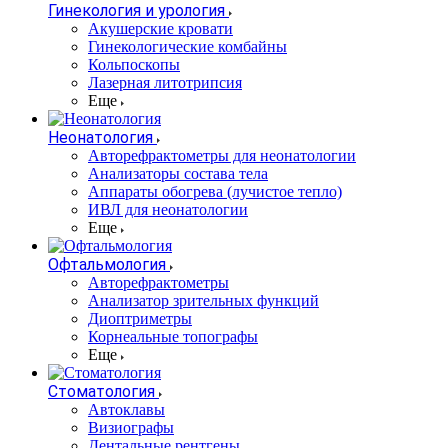
Гинекология и урология
Акушерские кровати
Гинекологические комбайны
Кольпоскопы
Лазерная литотрипсия
Еще
Неонатология
Авторефрактометры для неонатологии
Анализаторы состава тела
Аппараты обогрева (лучистое тепло)
ИВЛ для неонатологии
Еще
Офтальмология
Авторефрактометры
Анализатор зрительных функций
Диоптриметры
Корнеальные топографы
Еще
Стоматология
Автоклавы
Визиографы
Дентальные рентгены