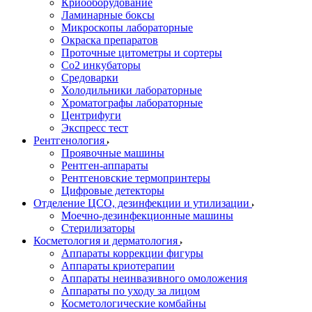
Криооборудование
Ламинарные боксы
Микроскопы лабораторные
Окраска препаратов
Проточные цитометры и сортеры
Со2 инкубаторы
Средоварки
Холодильники лабораторные
Хроматографы лабораторные
Центрифуги
Экспресс тест
Рентгенология
Проявочные машины
Рентген-аппараты
Рентгеновские термопринтеры
Цифровые детекторы
Отделение ЦСО, дезинфекции и утилизации
Моечно-дезинфекционные машины
Стерилизаторы
Косметология и дерматология
Аппараты коррекции фигуры
Аппараты криотерапии
Аппараты неинвазивного омоложения
Аппараты по уходу за лицом
Косметологические комбайны