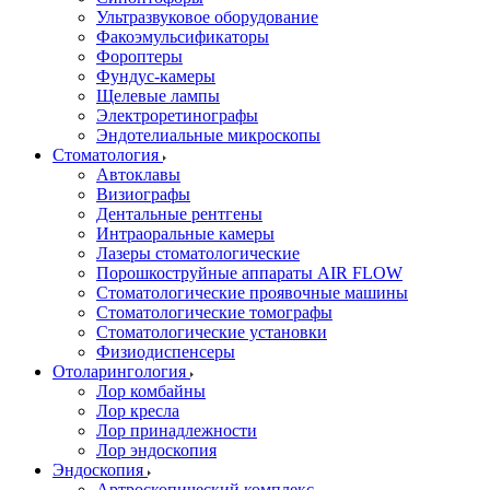
Ультразвуковое оборудование
Факоэмульсификаторы
Фороптеры
Фундус-камеры
Щелевые лампы
Электроретинографы
Эндотелиальные микроскопы
Стоматология
Автоклавы
Визиографы
Дентальные рентгены
Интраоральные камеры
Лазеры стоматологические
Порошкоструйные аппараты AIR FLOW
Стоматологические проявочные машины
Стоматологические томографы
Стоматологические установки
Физиодиспенсеры
Отоларингология
Лор комбайны
Лор кресла
Лор принадлежности
Лор эндоскопия
Эндоскопия
Артроскопический комплекс