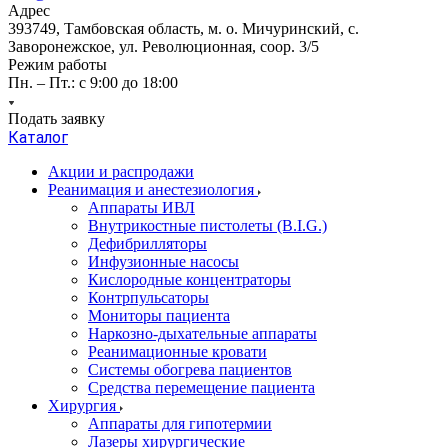
Адрес
393749, Тамбовская область, м. о. Мичуринский, с.
Заворонежское, ул. Революционная, соор. 3/5
Режим работы
Пн. – Пт.: с 9:00 до 18:00
Подать заявку
Каталог
Акции и распродажи
Реанимация и анестезиология
Аппараты ИВЛ
Внутрикостные пистолеты (B.I.G.)
Дефибрилляторы
Инфузионные насосы
Кислородные концентраторы
Контрпульсаторы
Мониторы пациента
Наркозно-дыхательные аппараты
Реанимационные кровати
Системы обогрева пациентов
Средства перемещение пациента
Хирургия
Аппараты для гипотермии
Лазеры хирургические