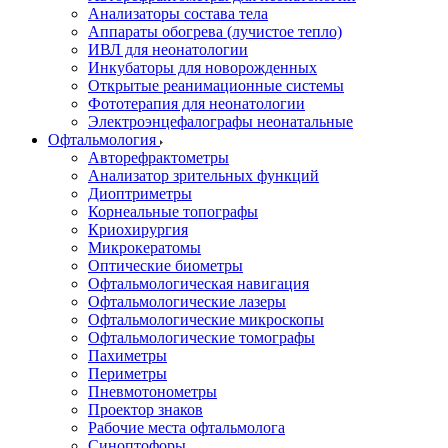
Анализаторы состава тела
Аппараты обогрева (лучистое тепло)
ИВЛ для неонатологии
Инкубаторы для новорожденных
Открытые реанимационные системы
Фототерапия для неонатологии
Электроэнцефалографы неонатальные
Офтальмология
Авторефрактометры
Анализатор зрительных функций
Диоптриметры
Корнеальные топографы
Криохирургия
Микрокератомы
Оптические биометры
Офтальмологическая навигация
Офтальмологические лазеры
Офтальмологические микроскопы
Офтальмологические томографы
Пахиметры
Периметры
Пневмотонометры
Проектор знаков
Рабочие места офтальмолога
Синоптофоры