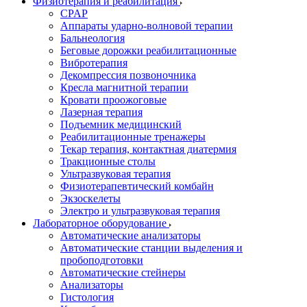
Физиотерапия и реабилитация
CPAP
Аппараты ударно-волновой терапии
Бальнеология
Беговые дорожки реабилитационные
Вибротерапия
Декомпрессия позвоночника
Кресла магнитной терапии
Кровати проожоговые
Лазерная терапия
Подъемник медицинский
Реабилитационные тренажеры
Текар терапия, контактная диатермия
Тракционные столы
Ультразвуковая терапия
Физиотерапевтический комбайн
Экзоскелеты
Электро и ультразвуковая терапия
Лабораторное оборудование
Автоматические анализаторы
Автоматические станции выделения и
пробоподготовки
Автоматические стейнеры
Анализаторы
Гистология