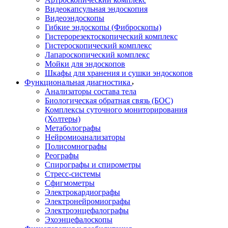
Видеокапсульная эндоскопия
Видеоэндоскопы
Гибкие эндоскопы (Фиброcкопы)
Гистерорезектоскопический комплекс
Гистероскопический комплекс
Лапароскопический комплекс
Мойки для эндоскопов
Шкафы для хранения и сушки эндоскопов
Функциональная диагностика
Анализаторы состава тела
Биологическая обратная связь (БОС)
Комплексы суточного мониторирования
(Холтеры)
Метаболографы
Нейромиоанализаторы
Полисомнографы
Реографы
Спирографы и спирометры
Стресс-системы
Сфигмометры
Электрокардиографы
Электронейромиографы
Электроэнцефалографы
Эхоэнцефалоскопы