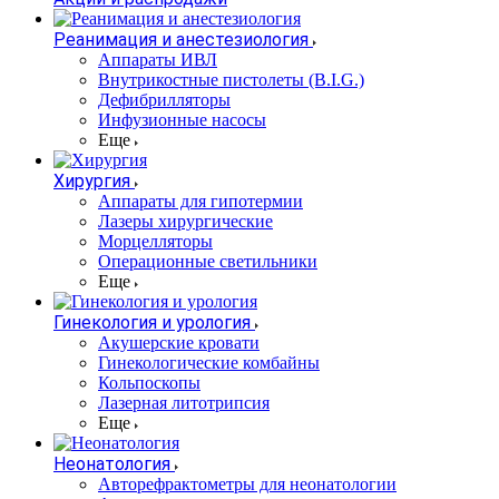
Реанимация и анестезиология
Аппараты ИВЛ
Внутрикостные пистолеты (B.I.G.)
Дефибрилляторы
Инфузионные насосы
Еще
Хирургия
Аппараты для гипотермии
Лазеры хирургические
Морцелляторы
Операционные светильники
Еще
Гинекология и урология
Акушерские кровати
Гинекологические комбайны
Кольпоскопы
Лазерная литотрипсия
Еще
Неонатология
Авторефрактометры для неонатологии