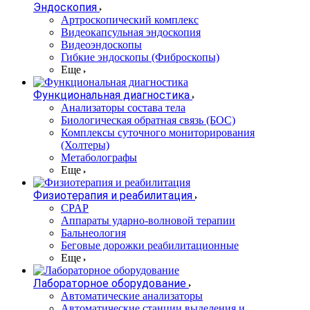
Эндоскопия
Артроскопический комплекс
Видеокапсульная эндоскопия
Видеоэндоскопы
Гибкие эндоскопы (Фиброcкопы)
Еще
Функциональная диагностика
Анализаторы состава тела
Биологическая обратная связь (БОС)
Комплексы суточного мониторирования
(Холтеры)
Метаболографы
Еще
Физиотерапия и реабилитация
CPAP
Аппараты ударно-волновой терапии
Бальнеология
Беговые дорожки реабилитационные
Еще
Лабораторное оборудование
Автоматические анализаторы
Автоматические станции выделения и