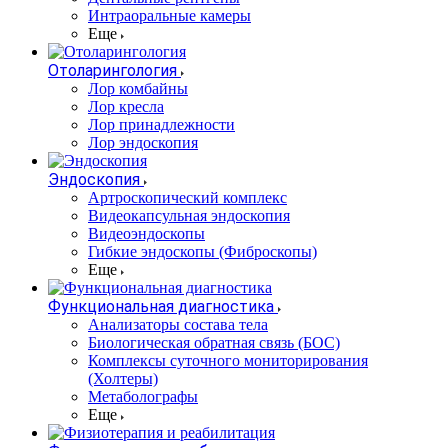
Интраоральные камеры
Еще
Отоларингология
Лор комбайны
Лор кресла
Лор принадлежности
Лор эндоскопия
Эндоскопия
Артроскопический комплекс
Видеокапсульная эндоскопия
Видеоэндоскопы
Гибкие эндоскопы (Фиброcкопы)
Еще
Функциональная диагностика
Анализаторы состава тела
Биологическая обратная связь (БОС)
Комплексы суточного мониторирования
(Холтеры)
Метаболографы
Еще