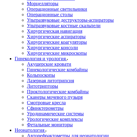
Морцелляторы
Операционные светильники
Операционные столы
Ультразвуковые деструкторы-аспираторы
Ультразвуковые костные скальпели
Хирургическая навигация
Хирургические аспираторы
Хирургические коагуляторы
Хирургические консоли
Хирургические микроскопы
Гинекология и урология
Акушерские кровати
Гинекологические комбайны
Кольпоскопы
Лазерная литотрипсия
Литотрипторы
Проктологические комбайны
Сканеры мочевого пузыря
Смотровые кресла
Сфинктерометры
Уродинамические системы
Урологические комплексы
Фетальные мониторы
Неонатология
Авторефрактометры для неонатологии