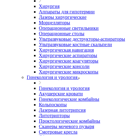
Хирургия
Аппараты для гипотермии
Лазеры хирургические
Морцелляторы
Операционные светильники
Операционные столы
Ультразвуковые деструкторы-аспираторы
Ультразвуковые костные скальпели
Хирургическая навигация
Хирургические аспираторы
Хирургические коагуляторы
Хирургические консоли
Хирургические микроскопы
Гинекология и урология
Гинекология и урология
Акушерские кровати
Гинекологические комбайны
Кольпоскопы
Лазерная литотрипсия
Литотрипторы
Проктологические комбайны
Сканеры мочевого пузыря
Смотровые кресла