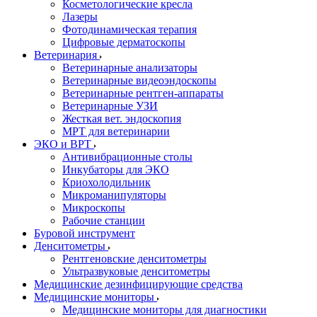
Косметологические кресла
Лазеры
Фотодинамическая терапия
Цифровые дерматоскопы
Ветеринария
Ветеринарные анализаторы
Ветеринарные видеоэндоскопы
Ветеринарные рентген-аппараты
Ветеринарные УЗИ
Жесткая вет. эндоскопия
МРТ для ветеринарии
ЭКО и ВРТ
Антивибрационные столы
Инкубаторы для ЭКО
Криохолодильник
Микроманипуляторы
Микроскопы
Рабочие станции
Буровой инструмент
Денситометры
Рентгеновские денситометры
Ультразвуковые денситометры
Медицинские дезинфицирующие средства
Медицинские мониторы
Медицинские мониторы для диагностики