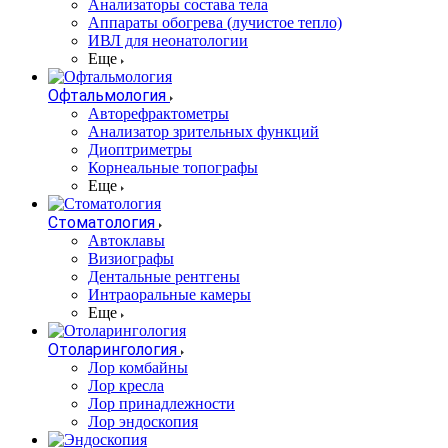
Анализаторы состава тела
Аппараты обогрева (лучистое тепло)
ИВЛ для неонатологии
Еще
Офтальмология
Авторефрактометры
Анализатор зрительных функций
Диоптриметры
Корнеальные топографы
Еще
Стоматология
Автоклавы
Визиографы
Дентальные рентгены
Интраоральные камеры
Еще
Отоларингология
Лор комбайны
Лор кресла
Лор принадлежности
Лор эндоскопия