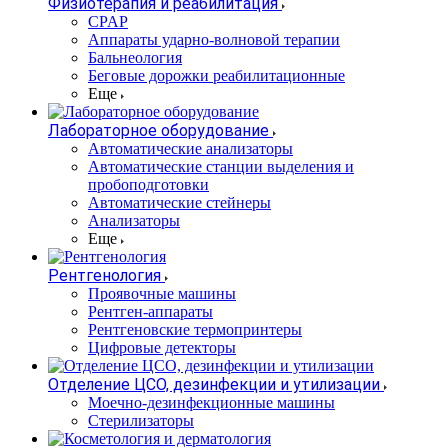
Физиотерапия и реабилитация
CPAP
Аппараты ударно-волновой терапии
Бальнеология
Беговые дорожки реабилитационные
Еще
Лабораторное оборудование
Автоматические анализаторы
Автоматические станции выделения и
пробоподготовки
Автоматические стейнеры
Анализаторы
Еще
Рентгенология
Проявочные машины
Рентген-аппараты
Рентгеновские термопринтеры
Цифровые детекторы
Отделение ЦСО, дезинфекции и утилизации
Моечно-дезинфекционные машины
Стерилизаторы