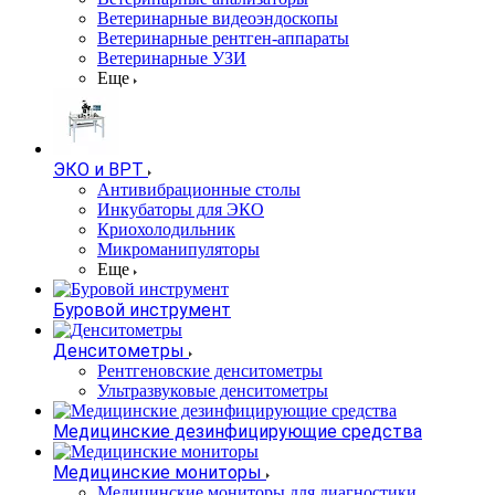
Ветеринарные видеоэндоскопы
Ветеринарные рентген-аппараты
Ветеринарные УЗИ
Еще
ЭКО и ВРТ
Антивибрационные столы
Инкубаторы для ЭКО
Криохолодильник
Микроманипуляторы
Еще
Буровой инструмент
Денситометры
Рентгеновские денситометры
Ультразвуковые денситометры
Медицинские дезинфицирующие средства
Медицинские мониторы
Медицинские мониторы для диагностики