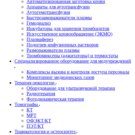
Автоматизированная заготовка крови
Аппараты для аутотрансфузии
Аутогемотрансфузия
Быстрозамораживатели плазмы
Гемодиализ
Инкубаторы для хранения тромбоцитов
Искусственное кровообращение (ЭКМО)
Плазмаферез
Подогрев инфузионных растворов
Размораживатели плазмы
Тромбомиксеры (аджитаторы) и термостаты
Специализированное оборудование для медучреждений
Комплексы вызова и контроля доступа персонала
Мониторинг медицинских газов
Терапия онкологии
Оборудование для ультразвуковой терапии
Радиотерапия
Фотодинамическая терапия
Томографы
КТ
МРТ
ОФЭКТ/КТ
ПЭТ/КТ
Травматология и остеосинтез