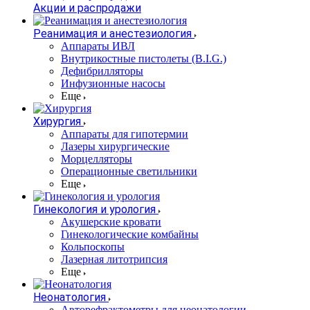
Акции и распродажи
Реанимация и анестезиология
Аппараты ИВЛ
Внутрикостные пистолеты (B.I.G.)
Дефибрилляторы
Инфузионные насосы
Еще
Хирургия
Аппараты для гипотермии
Лазеры хирургические
Морцелляторы
Операционные светильники
Еще
Гинекология и урология
Акушерские кровати
Гинекологические комбайны
Кольпоскопы
Лазерная литотрипсия
Еще
Неонатология
Авторефрактометры для неонатологии