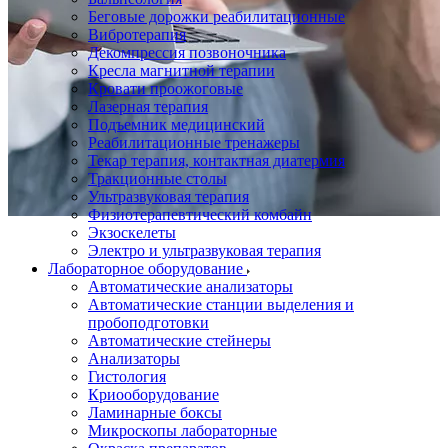
Беговые дорожки реабилитационные
Вибротерапия
Декомпрессия позвоночника
Кресла магнитной терапии
Кровати проожоговые
Лазерная терапия
Подъемник медицинский
Реабилитационные тренажеры
Текар терапия, контактная диатермия
Тракционные столы
Ультразвуковая терапия
Физиотерапевтический комбайн
Экзоскелеты
Электро и ультразвуковая терапия
Лабораторное оборудование
Автоматические анализаторы
Автоматические станции выделения и
пробоподготовки
Автоматические стейнеры
Анализаторы
Гистология
Криооборудование
Ламинарные боксы
Микроскопы лабораторные