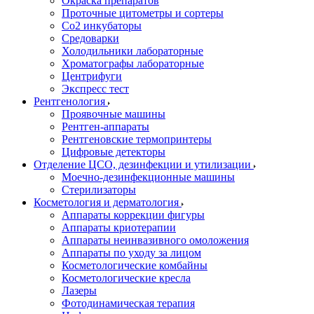
Окраска препаратов
Проточные цитометры и сортеры
Со2 инкубаторы
Средоварки
Холодильники лабораторные
Хроматографы лабораторные
Центрифуги
Экспресс тест
Рентгенология
Проявочные машины
Рентген-аппараты
Рентгеновские термопринтеры
Цифровые детекторы
Отделение ЦСО, дезинфекции и утилизации
Моечно-дезинфекционные машины
Стерилизаторы
Косметология и дерматология
Аппараты коррекции фигуры
Аппараты криотерапии
Аппараты неинвазивного омоложения
Аппараты по уходу за лицом
Косметологические комбайны
Косметологические кресла
Лазеры
Фотодинамическая терапия