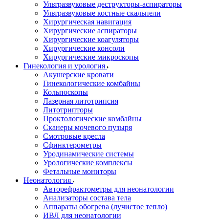
Ультразвуковые деструкторы-аспираторы
Ультразвуковые костные скальпели
Хирургическая навигация
Хирургические аспираторы
Хирургические коагуляторы
Хирургические консоли
Хирургические микроскопы
Гинекология и урология
Акушерские кровати
Гинекологические комбайны
Кольпоскопы
Лазерная литотрипсия
Литотрипторы
Проктологические комбайны
Сканеры мочевого пузыря
Смотровые кресла
Сфинктерометры
Уродинамические системы
Урологические комплексы
Фетальные мониторы
Неонатология
Авторефрактометры для неонатологии
Анализаторы состава тела
Аппараты обогрева (лучистое тепло)
ИВЛ для неонатологии