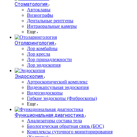
Стоматология
Автоклавы
Визиографы
Дентальные рентгены
Интраоральные камеры
Еще
Отоларингология
Лор комбайны
Лор кресла
Лор принадлежности
Лор эндоскопия
Эндоскопия
Артроскопический комплекс
Видеокапсульная эндоскопия
Видеоэндоскопы
Гибкие эндоскопы (Фиброcкопы)
Еще
Функциональная диагностика
Анализаторы состава тела
Биологическая обратная связь (БОС)
Комплексы суточного мониторирования