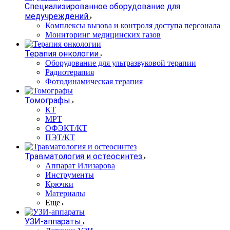
Специализированное оборудование для
медучреждений
Комплексы вызова и контроля доступа персонала
Мониторинг медицинских газов
Терапия онкологии
Оборудование для ультразвуковой терапии
Радиотерапия
Фотодинамическая терапия
Томографы
КТ
МРТ
ОФЭКТ/КТ
ПЭТ/КТ
Травматология и остеосинтез
Аппарат Илизарова
Инструменты
Крючки
Материалы
Еще
УЗИ-аппараты