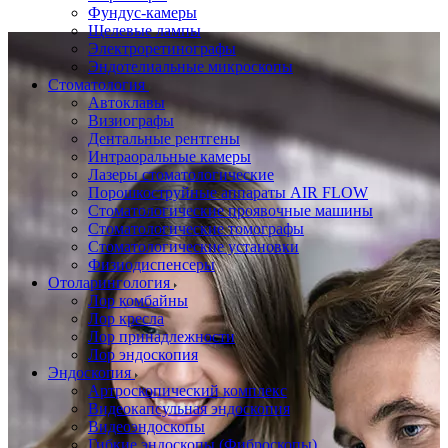
Фундус-камеры
Щелевые лампы
Электроретинографы
Эндотелиальные микроскопы
Стоматология
Автоклавы
Визиографы
Дентальные рентгены
Интраоральные камеры
Лазеры стоматологические
Порошкоструйные аппараты AIR FLOW
Стоматологические проявочные машины
Стоматологические томографы
Стоматологические установки
Физиодиспенсеры
Отоларингология
Лор комбайны
Лор кресла
Лор принадлежности
Лор эндоскопия
Эндоскопия
Артроскопический комплекс
Видеокапсульная эндоскопия
Видеоэндоскопы
Гибкие эндоскопы (Фиброcкопы)