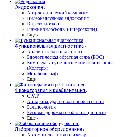
Эндоскопия
Артроскопический комплекс
Видеокапсульная эндоскопия
Видеоэндоскопы
Гибкие эндоскопы (Фиброcкопы)
Еще
Функциональная диагностика
Анализаторы состава тела
Биологическая обратная связь (БОС)
Комплексы суточного мониторирования
(Холтеры)
Метаболографы
Еще
Физиотерапия и реабилитация
CPAP
Аппараты ударно-волновой терапии
Бальнеология
Беговые дорожки реабилитационные
Еще
Лабораторное оборудование
Автоматические анализаторы