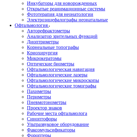
Инкубаторы для новорожденных
Открытые реанимационные системы
Фототерапия для неонатологии
Электроэнцефалографы неонатальные
Офтальмология
Авторефрактометры
Анализатор зрительных функций
Диоптриметры
Корнеальные топографы
Криохирургия
Микрокератомы
Оптические биометры
Офтальмологическая навигация
Офтальмологические лазеры
Офтальмологические микроскопы
Офтальмологические томографы
Пахиметры
Периметры
Пневмотонометры
Проектор знаков
Рабочие места офтальмолога
Синоптофоры
Ультразвуковое оборудование
Факоэмульсификаторы
Фороптеры