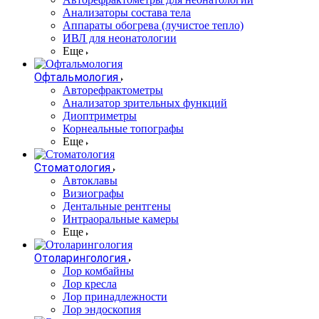
Анализаторы состава тела
Аппараты обогрева (лучистое тепло)
ИВЛ для неонатологии
Еще
Офтальмология
Авторефрактометры
Анализатор зрительных функций
Диоптриметры
Корнеальные топографы
Еще
Стоматология
Автоклавы
Визиографы
Дентальные рентгены
Интраоральные камеры
Еще
Отоларингология
Лор комбайны
Лор кресла
Лор принадлежности
Лор эндоскопия