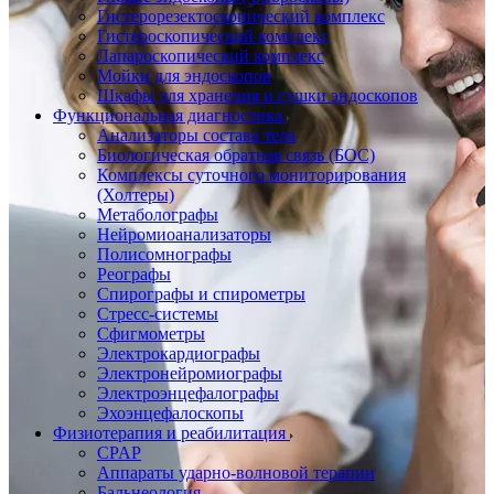
Гистерорезектоскопический комплекс
Гистероскопический комплекс
Лапароскопический комплекс
Мойки для эндоскопов
Шкафы для хранения и сушки эндоскопов
Функциональная диагностика
Анализаторы состава тела
Биологическая обратная связь (БОС)
Комплексы суточного мониторирования
(Холтеры)
Метаболографы
Нейромиоанализаторы
Полисомнографы
Реографы
Спирографы и спирометры
Стресс-системы
Сфигмометры
Электрокардиографы
Электронейромиографы
Электроэнцефалографы
Эхоэнцефалоскопы
Физиотерапия и реабилитация
CPAP
Аппараты ударно-волновой терапии
Бальнеология