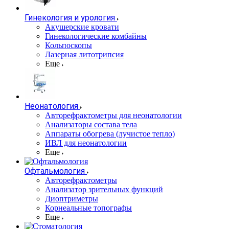
Гинекология и урология
Акушерские кровати
Гинекологические комбайны
Кольпоскопы
Лазерная литотрипсия
Еще
Неонатология
Авторефрактометры для неонатологии
Анализаторы состава тела
Аппараты обогрева (лучистое тепло)
ИВЛ для неонатологии
Еще
Офтальмология
Авторефрактометры
Анализатор зрительных функций
Диоптриметры
Корнеальные топографы
Еще