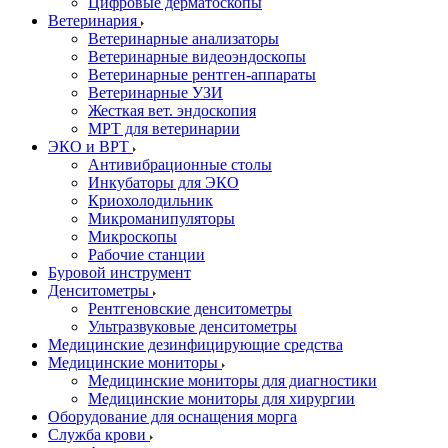
Цифровые дерматоскопы
Ветеринария
Ветеринарные анализаторы
Ветеринарные видеоэндоскопы
Ветеринарные рентген-аппараты
Ветеринарные УЗИ
Жесткая вет. эндоскопия
МРТ для ветеринарии
ЭКО и ВРТ
Антивибрационные столы
Инкубаторы для ЭКО
Криохолодильник
Микроманипуляторы
Микроскопы
Рабочие станции
Буровой инструмент
Денситометры
Рентгеновские денситометры
Ультразвуковые денситометры
Медицинские дезинфицирующие средства
Медицинские мониторы
Медицинские мониторы для диагностики
Медицинские мониторы для хирургии
Оборудование для оснащения морга
Служба крови