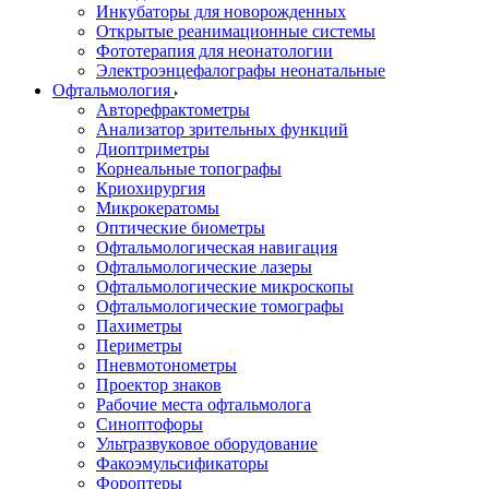
Инкубаторы для новорожденных
Открытые реанимационные системы
Фототерапия для неонатологии
Электроэнцефалографы неонатальные
Офтальмология
Авторефрактометры
Анализатор зрительных функций
Диоптриметры
Корнеальные топографы
Криохирургия
Микрокератомы
Оптические биометры
Офтальмологическая навигация
Офтальмологические лазеры
Офтальмологические микроскопы
Офтальмологические томографы
Пахиметры
Периметры
Пневмотонометры
Проектор знаков
Рабочие места офтальмолога
Синоптофоры
Ультразвуковое оборудование
Факоэмульсификаторы
Фороптеры