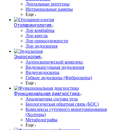
Дентальные рентгены
Интраоральные камеры
Еще
Отоларингология
Лор комбайны
Лор кресла
Лор принадлежности
Лор эндоскопия
Эндоскопия
Артроскопический комплекс
Видеокапсульная эндоскопия
Видеоэндоскопы
Гибкие эндоскопы (Фиброcкопы)
Еще
Функциональная диагностика
Анализаторы состава тела
Биологическая обратная связь (БОС)
Комплексы суточного мониторирования
(Холтеры)
Метаболографы
Еще