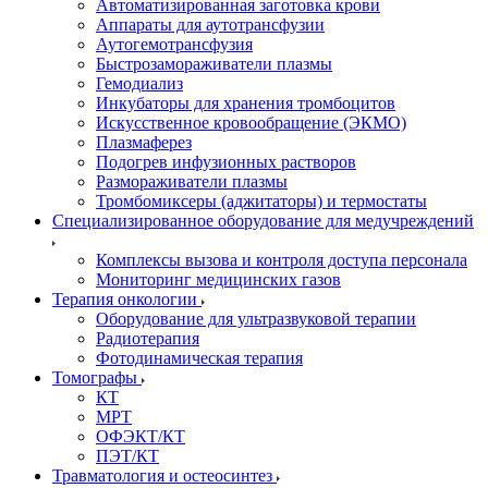
Автоматизированная заготовка крови
Аппараты для аутотрансфузии
Аутогемотрансфузия
Быстрозамораживатели плазмы
Гемодиализ
Инкубаторы для хранения тромбоцитов
Искусственное кровообращение (ЭКМО)
Плазмаферез
Подогрев инфузионных растворов
Размораживатели плазмы
Тромбомиксеры (аджитаторы) и термостаты
Специализированное оборудование для медучреждений
Комплексы вызова и контроля доступа персонала
Мониторинг медицинских газов
Терапия онкологии
Оборудование для ультразвуковой терапии
Радиотерапия
Фотодинамическая терапия
Томографы
КТ
МРТ
ОФЭКТ/КТ
ПЭТ/КТ
Травматология и остеосинтез