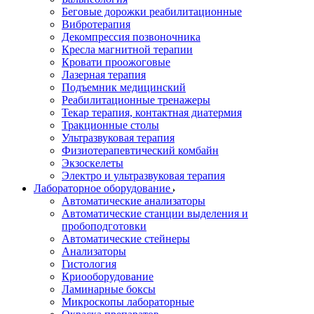
Беговые дорожки реабилитационные
Вибротерапия
Декомпрессия позвоночника
Кресла магнитной терапии
Кровати проожоговые
Лазерная терапия
Подъемник медицинский
Реабилитационные тренажеры
Текар терапия, контактная диатермия
Тракционные столы
Ультразвуковая терапия
Физиотерапевтический комбайн
Экзоскелеты
Электро и ультразвуковая терапия
Лабораторное оборудование
Автоматические анализаторы
Автоматические станции выделения и
пробоподготовки
Автоматические стейнеры
Анализаторы
Гистология
Криооборудование
Ламинарные боксы
Микроскопы лабораторные