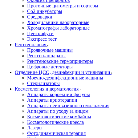
Окраска препаратов
Проточные цитометры и сортеры
Со2 инкубаторы
Средоварки
Холодильники лабораторные
Хроматографы лабораторные
Центрифуги
Экспресс тест
Рентгенология
Проявочные машины
Рентген-аппараты
Рентгеновские термопринтеры
Цифровые детекторы
Отделение ЦСО, дезинфекции и утилизации
Моечно-дезинфекционные машины
Стерилизаторы
Косметология и дерматология
Аппараты коррекции фигуры
Аппараты криотерапии
Аппараты неинвазивного омоложения
Аппараты по уходу за лицом
Косметологические комбайны
Косметологические кресла
Лазеры
Фотодинамическая терапия