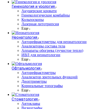
Гинекология и урология
Акушерские кровати
Гинекологические комбайны
Кольпоскопы
Лазерная литотрипсия
Еще
Неонатология
Авторефрактометры для неонатологии
Анализаторы состава тела
Аппараты обогрева (лучистое тепло)
ИВЛ для неонатологии
Еще
Офтальмология
Авторефрактометры
Анализатор зрительных функций
Диоптриметры
Корнеальные топографы
Еще
Стоматология
Автоклавы
Визиографы