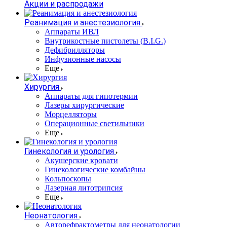
Акции и распродажи
Реанимация и анестезиология
Аппараты ИВЛ
Внутрикостные пистолеты (B.I.G.)
Дефибрилляторы
Инфузионные насосы
Еще
Хирургия
Аппараты для гипотермии
Лазеры хирургические
Морцелляторы
Операционные светильники
Еще
Гинекология и урология
Акушерские кровати
Гинекологические комбайны
Кольпоскопы
Лазерная литотрипсия
Еще
Неонатология
Авторефрактометры для неонатологии