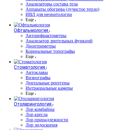
Анализаторы состава тела
Аппараты обогрева (лучистое тепло)
ИВЛ для неонатологии
Еще
Офтальмология
Авторефрактометры
Анализатор зрительных функций
Диоптриметры
Корнеальные топографы
Еще
Стоматология
Автоклавы
Визиографы
Дентальные рентгены
Интраоральные камеры
Еще
Отоларингология
Лор комбайны
Лор кресла
Лор принадлежности
Лор эндоскопия