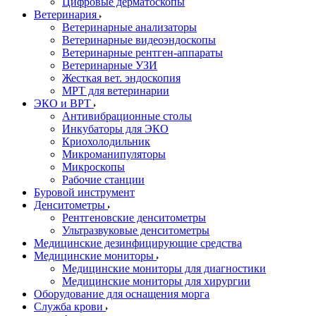
Цифровые дерматоскопы
Ветеринария
Ветеринарные анализаторы
Ветеринарные видеоэндоскопы
Ветеринарные рентген-аппараты
Ветеринарные УЗИ
Жесткая вет. эндоскопия
МРТ для ветеринарии
ЭКО и ВРТ
Антивибрационные столы
Инкубаторы для ЭКО
Криохолодильник
Микроманипуляторы
Микроскопы
Рабочие станции
Буровой инструмент
Денситометры
Рентгеновские денситометры
Ультразвуковые денситометры
Медицинские дезинфицирующие средства
Медицинские мониторы
Медицинские мониторы для диагностики
Медицинские мониторы для хирургии
Оборудование для оснащения морга
Служба крови