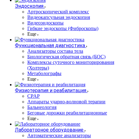
Эндоскопия
Артроскопический комплекс
Видеокапсульная эндоскопия
Видеоэндоскопы
Гибкие эндоскопы (Фиброcкопы)
Еще
Функциональная диагностика
Анализаторы состава тела
Биологическая обратная связь (БОС)
Комплексы суточного мониторирования
(Холтеры)
Метаболографы
Еще
Физиотерапия и реабилитация
CPAP
Аппараты ударно-волновой терапии
Бальнеология
Беговые дорожки реабилитационные
Еще
Лабораторное оборудование
Автоматические анализаторы