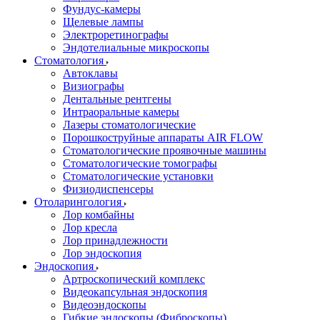
Фундус-камеры
Щелевые лампы
Электроретинографы
Эндотелиальные микроскопы
Стоматология
Автоклавы
Визиографы
Дентальные рентгены
Интраоральные камеры
Лазеры стоматологические
Порошкоструйные аппараты AIR FLOW
Стоматологические проявочные машины
Стоматологические томографы
Стоматологические установки
Физиодиспенсеры
Отоларингология
Лор комбайны
Лор кресла
Лор принадлежности
Лор эндоскопия
Эндоскопия
Артроскопический комплекс
Видеокапсульная эндоскопия
Видеоэндоскопы
Гибкие эндоскопы (Фиброcкопы)