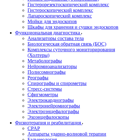
Гистерорезектоскопический комплекс
Гистероскопический комплекс
Лапароскопический комплекс
Мойки для эндоскопов
Шкафы для хранения и сушки эндоскопов
Функциональная диагностика
Анализаторы состава тела
Биологическая обратная связь (БОС)
Комплексы суточного мониторирования
(Холтеры)
Метаболографы
Нейромиоанализаторы
Полисомнографы
Реографы
Спирографы и спирометры
Стресс-системы
Сфигмометры
Электрокардиографы
Электронейромиографы
Электроэнцефалографы
Эхоэнцефалоскопы
Физиотерапия и реабилитация
CPAP
Аппараты ударно-волновой терапии
Бальнеология