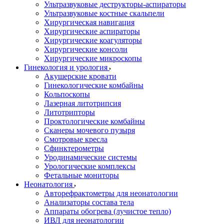
Ультразвуковые деструкторы-аспираторы
Ультразвуковые костные скальпели
Хирургическая навигация
Хирургические аспираторы
Хирургические коагуляторы
Хирургические консоли
Хирургические микроскопы
Гинекология и урология
Акушерские кровати
Гинекологические комбайны
Кольпоскопы
Лазерная литотрипсия
Литотрипторы
Проктологические комбайны
Сканеры мочевого пузыря
Смотровые кресла
Сфинктерометры
Уродинамические системы
Урологические комплексы
Фетальные мониторы
Неонатология
Авторефрактометры для неонатологии
Анализаторы состава тела
Аппараты обогрева (лучистое тепло)
ИВЛ для неонатологии