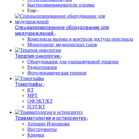
Быстрозамораживатели плазмы
Еще
Специализированное оборудование для
медучреждений
Комплексы вызова и контроля доступа персонала
Мониторинг медицинских газов
Терапия онкологии
Оборудование для ультразвуковой терапии
Радиотерапия
Фотодинамическая терапия
Томографы
КТ
МРТ
ОФЭКТ/КТ
ПЭТ/КТ
Травматология и остеосинтез
Аппарат Илизарова
Инструменты
Крючки