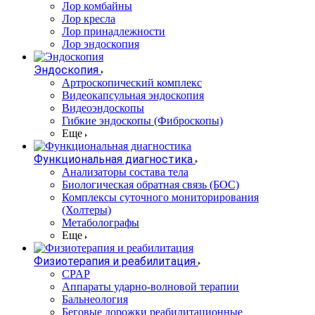
Лор комбайны
Лор кресла
Лор принадлежности
Лор эндоскопия
Эндоскопия
Артроскопический комплекс
Видеокапсульная эндоскопия
Видеоэндоскопы
Гибкие эндоскопы (Фиброcкопы)
Еще
Функциональная диагностика
Анализаторы состава тела
Биологическая обратная связь (БОС)
Комплексы суточного мониторирования
(Холтеры)
Метаболографы
Еще
Физиотерапия и реабилитация
CPAP
Аппараты ударно-волновой терапии
Бальнеология
Беговые дорожки реабилитационные