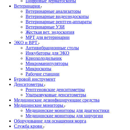
Цифровые дерматоскопы
Ветеринария
Ветеринарные анализаторы
Ветеринарные видеоэндоскопы
Ветеринарные рентген-аппараты
Ветеринарные УЗИ
Жесткая вет. эндоскопия
МРТ для ветеринарии
ЭКО и ВРТ
Антивибрационные столы
Инкубаторы для ЭКО
Криохолодильник
Микроманипуляторы
Микроскопы
Рабочие станции
Буровой инструмент
Денситометры
Рентгеновские денситометры
Ультразвуковые денситометры
Медицинские дезинфицирующие средства
Медицинские мониторы
Медицинские мониторы для диагностики
Медицинские мониторы для хирургии
Оборудование для оснащения морга
Служба крови