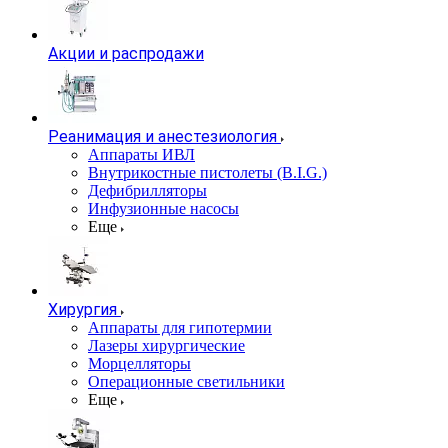
Акции и распродажи
Реанимация и анестезиология
Аппараты ИВЛ
Внутрикостные пистолеты (B.I.G.)
Дефибрилляторы
Инфузионные насосы
Еще
Хирургия
Аппараты для гипотермии
Лазеры хирургические
Морцелляторы
Операционные светильники
Еще