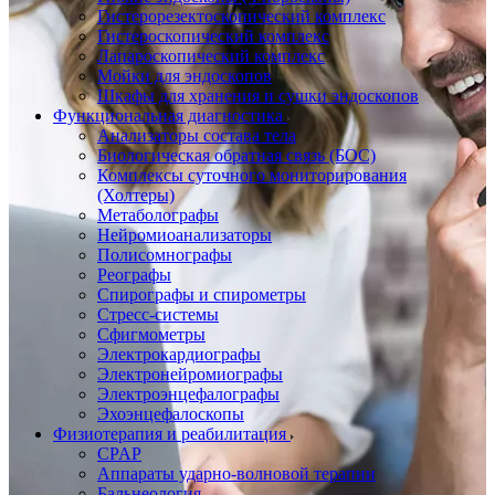
Гистерорезектоскопический комплекс
Гистероскопический комплекс
Лапароскопический комплекс
Мойки для эндоскопов
Шкафы для хранения и сушки эндоскопов
Функциональная диагностика
Анализаторы состава тела
Биологическая обратная связь (БОС)
Комплексы суточного мониторирования
(Холтеры)
Метаболографы
Нейромиоанализаторы
Полисомнографы
Реографы
Спирографы и спирометры
Стресс-системы
Сфигмометры
Электрокардиографы
Электронейромиографы
Электроэнцефалографы
Эхоэнцефалоскопы
Физиотерапия и реабилитация
CPAP
Аппараты ударно-волновой терапии
Бальнеология