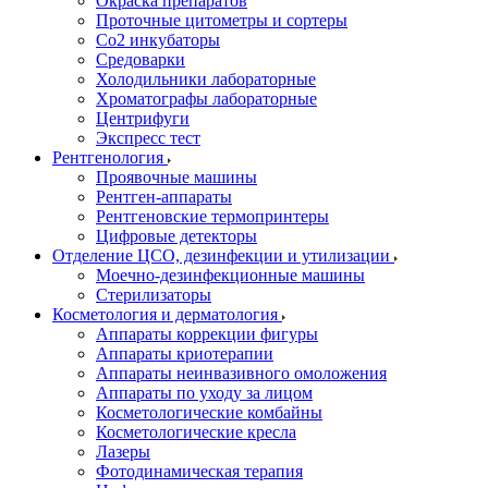
Окраска препаратов
Проточные цитометры и сортеры
Со2 инкубаторы
Средоварки
Холодильники лабораторные
Хроматографы лабораторные
Центрифуги
Экспресс тест
Рентгенология
Проявочные машины
Рентген-аппараты
Рентгеновские термопринтеры
Цифровые детекторы
Отделение ЦСО, дезинфекции и утилизации
Моечно-дезинфекционные машины
Стерилизаторы
Косметология и дерматология
Аппараты коррекции фигуры
Аппараты криотерапии
Аппараты неинвазивного омоложения
Аппараты по уходу за лицом
Косметологические комбайны
Косметологические кресла
Лазеры
Фотодинамическая терапия