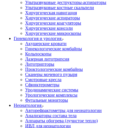
Ультразвуковые деструкторы-аспираторы
Ультразвуковые костные скальпели
Хирургическая навигация
Хирургические аспираторы
Хирургические коагуляторы
Хирургические консоли
Хирургические микроскопы
Гинекология и урология
Акушерские кровати
Гинекологические комбайны
Кольпоскопы
Лазерная литотрипсия
Литотрипторы
Проктологические комбайны
Сканеры мочевого пузыря
Смотровые кресла
Сфинктерометры
Уродинамические системы
Урологические комплексы
Фетальные мониторы
Неонатология
Авторефрактометры для неонатологии
Анализаторы состава тела
Аппараты обогрева (лучистое тепло)
ИВЛ для неонатологии