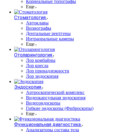
Корнеальные топографы
Еще
Стоматология
Автоклавы
Визиографы
Дентальные рентгены
Интраоральные камеры
Еще
Отоларингология
Лор комбайны
Лор кресла
Лор принадлежности
Лор эндоскопия
Эндоскопия
Артроскопический комплекс
Видеокапсульная эндоскопия
Видеоэндоскопы
Гибкие эндоскопы (Фиброcкопы)
Еще
Функциональная диагностика
Анализаторы состава тела