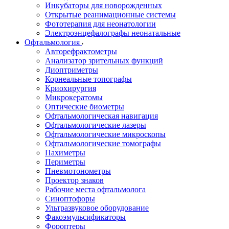
Инкубаторы для новорожденных
Открытые реанимационные системы
Фототерапия для неонатологии
Электроэнцефалографы неонатальные
Офтальмология
Авторефрактометры
Анализатор зрительных функций
Диоптриметры
Корнеальные топографы
Криохирургия
Микрокератомы
Оптические биометры
Офтальмологическая навигация
Офтальмологические лазеры
Офтальмологические микроскопы
Офтальмологические томографы
Пахиметры
Периметры
Пневмотонометры
Проектор знаков
Рабочие места офтальмолога
Синоптофоры
Ультразвуковое оборудование
Факоэмульсификаторы
Фороптеры