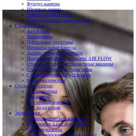
Фундус-камеры
Щелевые лампы
Электроретинографы
Эндотелиальные микроскопы
Стоматология
Автоклавы
Визиографы
Дентальные рентгены
Интраоральные камеры
Лазеры стоматологические
Порошкоструйные аппараты AIR FLOW
Стоматологические проявочные машины
Стоматологические томографы
Стоматологические установки
Физиодиспенсеры
Отоларингология
Лор комбайны
Лор кресла
Лор принадлежности
Лор эндоскопия
Эндоскопия
Артроскопический комплекс
Видеокапсульная эндоскопия
Видеоэндоскопы
Гибкие эндоскопы (Фиброcкопы)