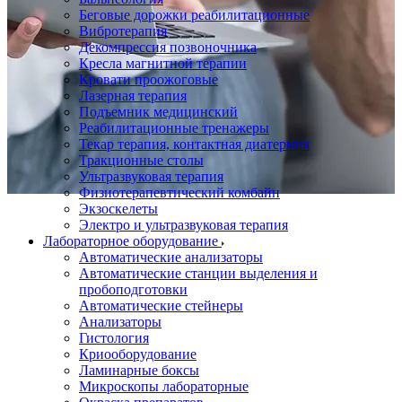
Беговые дорожки реабилитационные
Вибротерапия
Декомпрессия позвоночника
Кресла магнитной терапии
Кровати проожоговые
Лазерная терапия
Подъемник медицинский
Реабилитационные тренажеры
Текар терапия, контактная диатермия
Тракционные столы
Ультразвуковая терапия
Физиотерапевтический комбайн
Экзоскелеты
Электро и ультразвуковая терапия
Лабораторное оборудование
Автоматические анализаторы
Автоматические станции выделения и
пробоподготовки
Автоматические стейнеры
Анализаторы
Гистология
Криооборудование
Ламинарные боксы
Микроскопы лабораторные