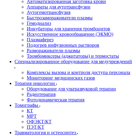
Автоматизированная заготовка крови
Аппараты для аутотрансфузии
Аутогемотрансфузия
Быстрозамораживатели плазмы
Гемодиализ
Инкубаторы для хранения тромбоцитов
Искусственное кровообращение (ЭКМО)
Плазмаферез
Подогрев инфузионных растворов
Размораживатели плазмы
Тромбомиксеры (аджитаторы) и термостаты
Специализированное оборудование для медучреждений
Комплексы вызова и контроля доступа персонала
Мониторинг медицинских газов
Терапия онкологии
Оборудование для ультразвуковой терапии
Радиотерапия
Фотодинамическая терапия
Томографы
КТ
МРТ
ОФЭКТ/КТ
ПЭТ/КТ
Травматология и остеосинтез