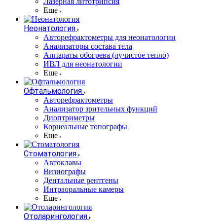
Лазерная литотрипсия
Еще
Неонатология
Авторефрактометры для неонатологии
Анализаторы состава тела
Аппараты обогрева (лучистое тепло)
ИВЛ для неонатологии
Еще
Офтальмология
Авторефрактометры
Анализатор зрительных функций
Диоптриметры
Корнеальные топографы
Еще
Стоматология
Автоклавы
Визиографы
Дентальные рентгены
Интраоральные камеры
Еще
Отоларингология